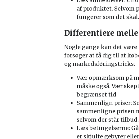
Læs anmeldelser: Unde
af produktet. Selvom pr
fungerer som det skal.
Differentiere mell
Nogle gange kan det være 
forsøger at få dig til at kø
og markedsføringstricks:
Vær opmærksom på marke
måske også. Vær skepti
begrænset tid.
Sammenlign priser: Selv
sammenligne prisen m
selvom der står tilbud.
Læs betingelserne: Gå 
er skjulte gebyrer ell