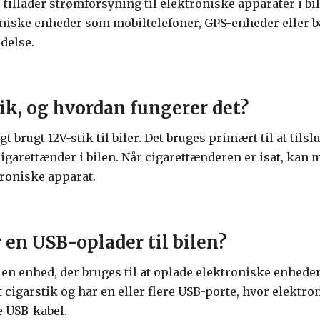
 tillader strømforsyning til elektroniske apparater i bil
oniske enheder som mobiltelefoner, GPS-enheder eller 
delse.
tik, og hvordan fungerer det?
gt brugt 12V-stik til biler. Det bruges primært til at tils
igarettænder i bilen. Når cigarettænderen er isat, kan ma
troniske apparat.
en USB-oplader til bilen?
 en enhed, der bruges til at oplade elektroniske enheder
et cigarstik og har en eller flere USB-porte, hvor elektr
e USB-kabel.