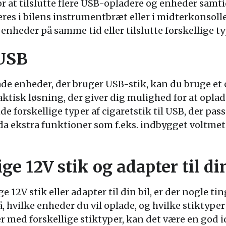
for at tilslutte flere USB-opladere og enheder samt
eres i bilens instrumentbræt eller i midterkonsollen
e enheder på samme tid eller tilslutte forskellige t
 USB
ade enheder, der bruger USB-stik, kan du bruge et c
raktisk løsning, der giver dig mulighed for at opla
de forskellige typer af cigaretstik til USB, der pass
dda ekstra funktioner som f.eks. indbygget voltmet
ige 12V stik og adapter til di
e 12V stik eller adapter til din bil, er der nogle tin
 hvilke enheder du vil oplade, og hvilke stiktyper
er med forskellige stiktyper, kan det være en god i