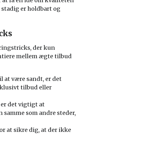
at få en idé om kvaliteten
t stadig er holdbart og
cks
ingstricks, der kun
rentiere mellem ægte tilbud
 at være sandt, er det
lusivt tilbud eller
er det vigtigt at
n samme som andre steder,
 at sikre dig, at der ikke