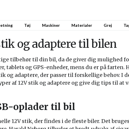
retning
Tøj
Maskiner
Materialer
Grej
Ta
stik og adaptere til bilen
ige tilbehør til din bil, da de giver dig mulighed f
, tablets og GPS-enheder, mens du er på farten. 
ik og adaptere, der passer til forskellige behov. I d
er af 12V stik og adaptere og give dig tips til at
B-oplader til bil
elle 12V stik, der findes i de fleste biler. Det bruges 
re. Harald Nyborg tilbyder et bredt udvalg af ciga