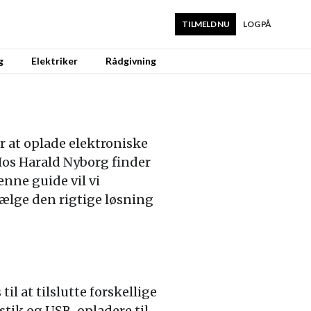
TILMELD NU
LOG PÅ
g
Elektriker
Rådgivning
or at oplade elektroniske
Hos Harald Nyborg finder
enne guide vil vi
 vælge den rigtige løsning
til at tilslutte forskellige
rstik og USB-opladere til