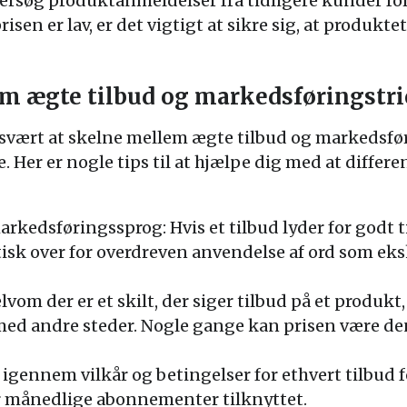
rsøg produktanmeldelser fra tidligere kunder for 
isen er lav, er det vigtigt at sikre sig, at produkte
em ægte tilbud og markedsføringstri
svært at skelne mellem ægte tilbud og markedsfør
be. Her er nogle tips til at hjælpe dig med at diffe
dsføringssprog: Hvis et tilbud lyder for godt til
sk over for overdreven anvendelse af ord som eksk
om der er et skilt, der siger tilbud på et produkt, 
ed andre steder. Nogle gange kan prisen være de
igennem vilkår og betingelser for ethvert tilbud for
er månedlige abonnementer tilknyttet.