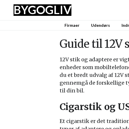
BYG
OG
LIV
Firmaer
Udendørs
Ind
Guide til 12V 
12V stik og adaptere er vigt
enheder som mobiltelefoner
du et bredt udvalg af 12V st
gennemgå de forskellige typ
til din bil.
Cigarstik og US
Et cigarstik er det tradition
typer af adaptere og oplade