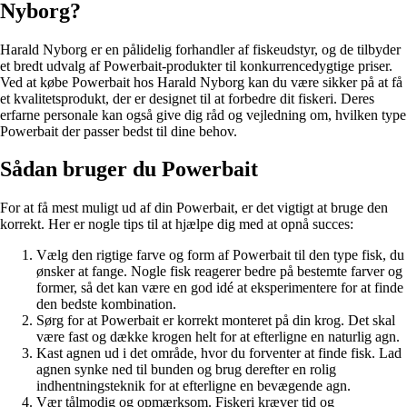
Nyborg?
Harald Nyborg er en pålidelig forhandler af fiskeudstyr, og de tilbyder
et bredt udvalg af Powerbait-produkter til konkurrencedygtige priser.
Ved at købe Powerbait hos Harald Nyborg kan du være sikker på at få
et kvalitetsprodukt, der er designet til at forbedre dit fiskeri. Deres
erfarne personale kan også give dig råd og vejledning om, hvilken type
Powerbait der passer bedst til dine behov.
Sådan bruger du Powerbait
For at få mest muligt ud af din Powerbait, er det vigtigt at bruge den
korrekt. Her er nogle tips til at hjælpe dig med at opnå succes:
Vælg den rigtige farve og form af Powerbait til den type fisk, du
ønsker at fange. Nogle fisk reagerer bedre på bestemte farver og
former, så det kan være en god idé at eksperimentere for at finde
den bedste kombination.
Sørg for at Powerbait er korrekt monteret på din krog. Det skal
være fast og dække krogen helt for at efterligne en naturlig agn.
Kast agnen ud i det område, hvor du forventer at finde fisk. Lad
agnen synke ned til bunden og brug derefter en rolig
indhentningsteknik for at efterligne en bevægende agn.
Vær tålmodig og opmærksom. Fiskeri kræver tid og