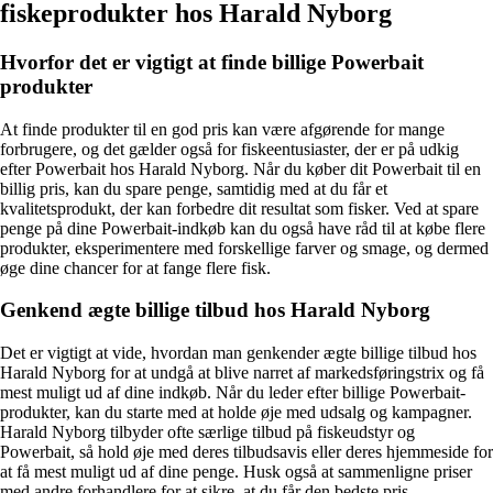
fiskeprodukter hos Harald Nyborg
Hvorfor det er vigtigt at finde billige Powerbait
produkter
At finde produkter til en god pris kan være afgørende for mange
forbrugere, og det gælder også for fiskeentusiaster, der er på udkig
efter Powerbait hos Harald Nyborg. Når du køber dit Powerbait til en
billig pris, kan du spare penge, samtidig med at du får et
kvalitetsprodukt, der kan forbedre dit resultat som fisker. Ved at spare
penge på dine Powerbait-indkøb kan du også have råd til at købe flere
produkter, eksperimentere med forskellige farver og smage, og dermed
øge dine chancer for at fange flere fisk.
Genkend ægte billige tilbud hos Harald Nyborg
Det er vigtigt at vide, hvordan man genkender ægte billige tilbud hos
Harald Nyborg for at undgå at blive narret af markedsføringstrix og få
mest muligt ud af dine indkøb. Når du leder efter billige Powerbait-
produkter, kan du starte med at holde øje med udsalg og kampagner.
Harald Nyborg tilbyder ofte særlige tilbud på fiskeudstyr og
Powerbait, så hold øje med deres tilbudsavis eller deres hjemmeside for
at få mest muligt ud af dine penge. Husk også at sammenligne priser
med andre forhandlere for at sikre, at du får den bedste pris.