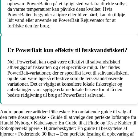
opbevare PowerBaiten på et køligt sted væk fra direkte sollys,
da varme temperaturer kan påvirke dens kvalitet. Hvis
PowerBaiten begynder at tørre eller blive hård, kan du tilføje
lidt vand eller anvende en PowerBait Rejuvenator for at
forfriske den før brug.
Er PowerBait kun effektiv til ferskvandsfiskeri?
Nej, PowerBait kan også være effektivt til saltvandsfiskeri
afhængigt af fiskearten og det specifikke miljø. Der findes
PowerBait-variationer, der er specifikt lavet til saltvandsfiskeri,
og de kan være lige så effektive som de ferskvandsbaserede
variationer. Det er vigtigt at konsultere lokale fiskeregler og
anbefalinger samt spørge erfarne lokale fiskere for at få den
bedste rådgivning til brug af PowerBait i saltvand.
Andre populære artikler:
Pilleæsker: En omfattende guide til valg af
den rette doseringsæske
•
Guide til at vælge den perfekte loftlampe fra
Harald Nyborg
•
Kabelsøger: En Guide til at Finde og Teste Kabler til
Robotplæneklippere
•
Hjørnebeskytter: En guide til beskyttelse af
hjørner
•
Fodertønde 30 liter – Den perfekte løsning til opbevaring af