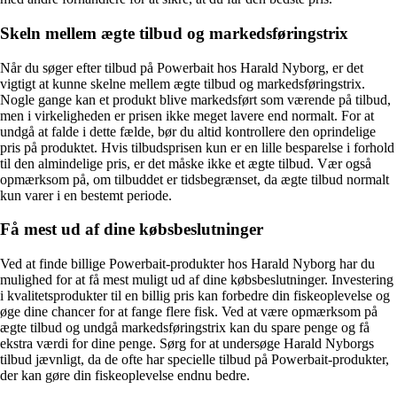
Skeln mellem ægte tilbud og markedsføringstrix
Når du søger efter tilbud på Powerbait hos Harald Nyborg, er det
vigtigt at kunne skelne mellem ægte tilbud og markedsføringstrix.
Nogle gange kan et produkt blive markedsført som værende på tilbud,
men i virkeligheden er prisen ikke meget lavere end normalt. For at
undgå at falde i dette fælde, bør du altid kontrollere den oprindelige
pris på produktet. Hvis tilbudsprisen kun er en lille besparelse i forhold
til den almindelige pris, er det måske ikke et ægte tilbud. Vær også
opmærksom på, om tilbuddet er tidsbegrænset, da ægte tilbud normalt
kun varer i en bestemt periode.
Få mest ud af dine købsbeslutninger
Ved at finde billige Powerbait-produkter hos Harald Nyborg har du
mulighed for at få mest muligt ud af dine købsbeslutninger. Investering
i kvalitetsprodukter til en billig pris kan forbedre din fiskeoplevelse og
øge dine chancer for at fange flere fisk. Ved at være opmærksom på
ægte tilbud og undgå markedsføringstrix kan du spare penge og få
ekstra værdi for dine penge. Sørg for at undersøge Harald Nyborgs
tilbud jævnligt, da de ofte har specielle tilbud på Powerbait-produkter,
der kan gøre din fiskeoplevelse endnu bedre.