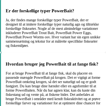
Er der forskellige typer PowerBait?
Ja, der findes mange forskellige typer PowerBait, der er
designet til at imitere forskellige typer naturlig agn og tiltrække
forskellige fiskearter. Nogle af de mest almindelige variationer
inkluderer PowerBait Trout Bait, PowerBait Power Eggs,
PowerBait Power Worms osv. Hver variant har sin egen unikke
sammensætning og tekstur for at målrette specifikke fiskearter
og fiskemiljøer.
Hvordan bruger jeg PowerBait til at fange fisk?
For at bruge PowerBait til at fange fisk, skal du placere en
passende mængde PowerBait på krogen. Det er vigtigt at forme
PowerBait omkring krogen, så det ser naturligt ud og er godt
fastgjort. Du kan bruge dine hænder eller en agnformler til at
forme PowerBaiten. Når du har agnen klar, kan du kaste din
fiskestang ud og vente på, at fiskene bider. Det anbefales at
bruge PowerBait i områder med kendt fiskeaktivitet og at prøve
forskellige farver og variationer for at optimere dine chancer for