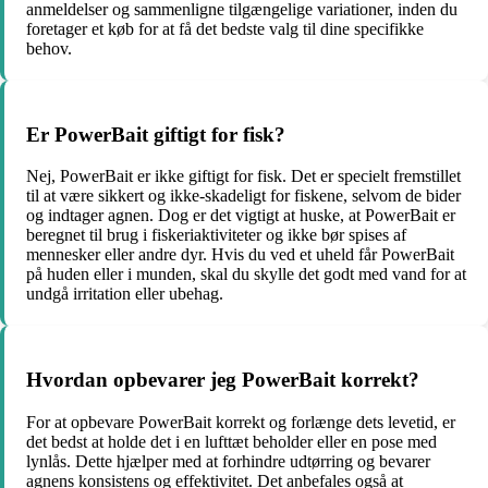
anmeldelser og sammenligne tilgængelige variationer, inden du
foretager et køb for at få det bedste valg til dine specifikke
behov.
Er PowerBait giftigt for fisk?
Nej, PowerBait er ikke giftigt for fisk. Det er specielt fremstillet
til at være sikkert og ikke-skadeligt for fiskene, selvom de bider
og indtager agnen. Dog er det vigtigt at huske, at PowerBait er
beregnet til brug i fiskeriaktiviteter og ikke bør spises af
mennesker eller andre dyr. Hvis du ved et uheld får PowerBait
på huden eller i munden, skal du skylle det godt med vand for at
undgå irritation eller ubehag.
Hvordan opbevarer jeg PowerBait korrekt?
For at opbevare PowerBait korrekt og forlænge dets levetid, er
det bedst at holde det i en lufttæt beholder eller en pose med
lynlås. Dette hjælper med at forhindre udtørring og bevarer
agnens konsistens og effektivitet. Det anbefales også at