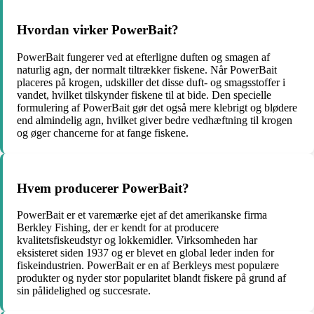
Hvordan virker PowerBait?
PowerBait fungerer ved at efterligne duften og smagen af ​​
naturlig agn, der normalt tiltrækker fiskene. Når PowerBait
placeres på krogen, udskiller det disse duft- og smagsstoffer i
vandet, hvilket tilskynder fiskene til at bide. Den specielle
formulering af PowerBait gør det også mere klebrigt og blødere
end almindelig agn, hvilket giver bedre vedhæftning til krogen
og øger chancerne for at fange fiskene.
Hvem producerer PowerBait?
PowerBait er et varemærke ejet af det amerikanske firma
Berkley Fishing, der er kendt for at producere
kvalitetsfiskeudstyr og lokkemidler. Virksomheden har
eksisteret siden 1937 og er blevet en global leder inden for
fiskeindustrien. PowerBait er en af ​​Berkleys mest populære
produkter og nyder stor popularitet blandt fiskere på grund af
sin pålidelighed og succesrate.