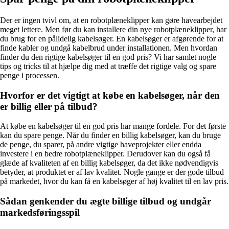
Der er ingen tvivl om, at en robotplæneklipper kan gøre havearbejdet
meget lettere. Men før du kan installere din nye robotplæneklipper, har
du brug for en pålidelig kabelsøger. En kabelsøger er afgørende for at
finde kabler og undgå kabelbrud under installationen. Men hvordan
finder du den rigtige kabelsøger til en god pris? Vi har samlet nogle
tips og tricks til at hjælpe dig med at træffe det rigtige valg og spare
penge i processen.
Hvorfor er det vigtigt at købe en kabelsøger, når den
er billig eller på tilbud?
At købe en kabelsøger til en god pris har mange fordele. For det første
kan du spare penge. Når du finder en billig kabelsøger, kan du bruge
de penge, du sparer, på andre vigtige haveprojekter eller endda
investere i en bedre robotplæneklipper. Derudover kan du også få
glæde af kvaliteten af en billig kabelsøger, da det ikke nødvendigvis
betyder, at produktet er af lav kvalitet. Nogle gange er der gode tilbud
på markedet, hvor du kan få en kabelsøger af høj kvalitet til en lav pris.
Sådan genkender du ægte billige tilbud og undgår
markedsføringsspil