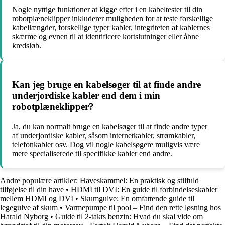
Nogle nyttige funktioner at kigge efter i en kabeltester til din
robotplæneklipper inkluderer muligheden for at teste forskellige
kabellængder, forskellige typer kabler, integriteten af kablernes
skærme og evnen til at identificere kortslutninger eller åbne
kredsløb.
Kan jeg bruge en kabelsøger til at finde andre
underjordiske kabler end dem i min
robotplæneklipper?
Ja, du kan normalt bruge en kabelsøger til at finde andre typer
af underjordiske kabler, såsom internetkabler, strømkabler,
telefonkabler osv. Dog vil nogle kabelsøgere muligvis være
mere specialiserede til specifikke kabler end andre.
Andre populære artikler:
Haveskammel: En praktisk og stilfuld
tilføjelse til din have
•
HDMI til DVI: En guide til forbindelseskabler
mellem HDMI og DVI
•
Skumgulve: En omfattende guide til
legegulve af skum
•
Varmepumpe til pool – Find den rette løsning hos
Harald Nyborg
•
Guide til 2-takts benzin: Hvad du skal vide om