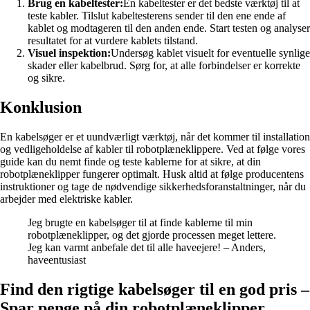
Brug en kabeltester:
En kabeltester er det bedste værktøj til at
teste kabler. Tilslut kabeltesterens sender til den ene ende af
kablet og modtageren til den anden ende. Start testen og analyser
resultatet for at vurdere kablets tilstand.
Visuel inspektion:
Undersøg kablet visuelt for eventuelle synlige
skader eller kabelbrud. Sørg for, at alle forbindelser er korrekte
og sikre.
Konklusion
En kabelsøger er et uundværligt værktøj, når det kommer til installation
og vedligeholdelse af kabler til robotplæneklippere. Ved at følge vores
guide kan du nemt finde og teste kablerne for at sikre, at din
robotplæneklipper fungerer optimalt. Husk altid at følge producentens
instruktioner og tage de nødvendige sikkerhedsforanstaltninger, når du
arbejder med elektriske kabler.
Jeg brugte en kabelsøger til at finde kablerne til min
robotplæneklipper, og det gjorde processen meget lettere.
Jeg kan varmt anbefale det til alle haveejere! – Anders,
haveentusiast
Find den rigtige kabelsøger til en god pris –
Spar penge på din robotplæneklipper