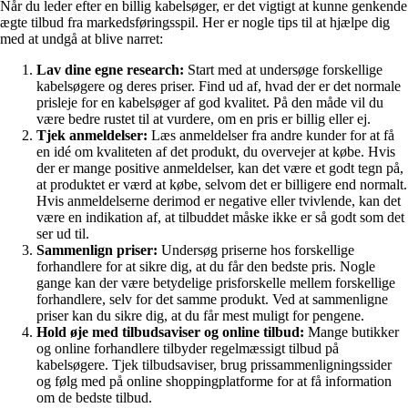
Når du leder efter en billig kabelsøger, er det vigtigt at kunne genkende
ægte tilbud fra markedsføringsspil. Her er nogle tips til at hjælpe dig
med at undgå at blive narret:
Lav dine egne research:
Start med at undersøge forskellige
kabelsøgere og deres priser. Find ud af, hvad der er det normale
prisleje for en kabelsøger af god kvalitet. På den måde vil du
være bedre rustet til at vurdere, om en pris er billig eller ej.
Tjek anmeldelser:
Læs anmeldelser fra andre kunder for at få
en idé om kvaliteten af det produkt, du overvejer at købe. Hvis
der er mange positive anmeldelser, kan det være et godt tegn på,
at produktet er værd at købe, selvom det er billigere end normalt.
Hvis anmeldelserne derimod er negative eller tvivlende, kan det
være en indikation af, at tilbuddet måske ikke er så godt som det
ser ud til.
Sammenlign priser:
Undersøg priserne hos forskellige
forhandlere for at sikre dig, at du får den bedste pris. Nogle
gange kan der være betydelige prisforskelle mellem forskellige
forhandlere, selv for det samme produkt. Ved at sammenligne
priser kan du sikre dig, at du får mest muligt for pengene.
Hold øje med tilbudsaviser og online tilbud:
Mange butikker
og online forhandlere tilbyder regelmæssigt tilbud på
kabelsøgere. Tjek tilbudsaviser, brug prissammenligningssider
og følg med på online shoppingplatforme for at få information
om de bedste tilbud.