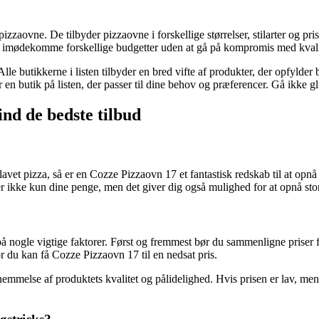
zaovne. De tilbyder pizzaovne i forskellige størrelser, stilarter og pris
r at imødekomme forskellige budgetter uden at gå på kompromis med kvali
e. Alle butikkerne i listen tilbyder en bred vifte af produkter, der opfy
 en butik på listen, der passer til dine behov og præferencer. Gå ikke gl
ind de bedste tilbud
et pizza, så er en Cozze Pizzaovn 17 et fantastisk redskab til at opnå d
arer ikke kun dine penge, men det giver dig også mulighed for at opnå sto
å nogle vigtige faktorer. Først og fremmest bør du sammenligne priser fra
du kan få Cozze Pizzaovn 17 til en nedsat pris.
rnemmelse af produktets kvalitet og pålidelighed. Hvis prisen er lav, men