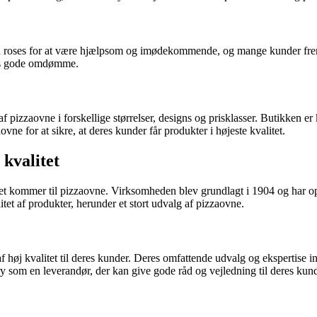
n roses for at være hjælpsom og imødekommende, og mange kunder fremh
eres gode omdømme.
f pizzaovne i forskellige størrelser, designs og prisklasser. Butikken er
 for at sikre, at deres kunder får produkter i højeste kvalitet.
 kvalitet
et kommer til pizzaovne. Virksomheden blev grundlagt i 1904 og har op
tet af produkter, herunder et stort udvalg af pizzaovne.
f høj kvalitet til deres kunder. Deres omfattende udvalg og ekspertise i
y som en leverandør, der kan give gode råd og vejledning til deres kund