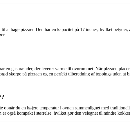
til at bage pizzaer. Den har en kapacitet på 17 inches, hvilket betyder
øer.
r en gasbrænder, der leverer varme til ovnrummet. Når pizzaen placere
prød skorpe på pizzaen og en perfekt tilberedning af toppings uden at
7?
ste opnår du en højere temperatur i ovnen sammenlignet med traditionelle
r også kompakt i størrelse, hvilket gør den velegnet til mindre køkken