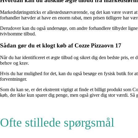
Hvordan kan du adskille ægte tilbud fra markedsførin
Markedsføringstricks er allestedsnærværende, og det kan være svært at 
forhandler hævder at have en enorm rabat, men prisen tidligere har være
Derudover kan du også undersøge, om andre forhandlere tilbyder lignen
tvivlsomme tilbud.
Sådan gør du et klogt køb af Cozze Pizzaovn 17
Når du har identificeret et ægte tilbud og sikret dig den bedste pris, er 
behov og krav.
Hvis du har mulighed for det, kan du også besøge en fysisk butik for at 
forventninger.
Som du kan se, er det ekstremt vigtigt at finde et billigt produkt so
køb, der ikke kun sparer dig penge, men også giver dig stor værdi. Så
Ofte stillede spørgsmål