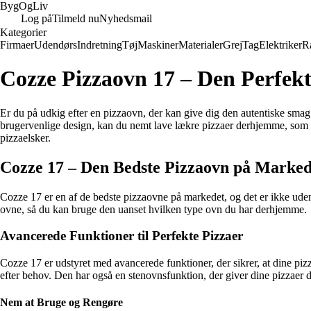
Byg
Og
Liv
Log på
Tilmeld nu
Nyhedsmail
Kategorier
Firmaer
Udendørs
Indretning
Tøj
Maskiner
Materialer
Grej
Tag
Elektriker
R
Cozze Pizzaovn 17 – Den Perfekt
Er du på udkig efter en pizzaovn, der kan give dig den autentiske smag
brugervenlige design, kan du nemt lave lækre pizzaer derhjemme, som o
pizzaelsker.
Cozze 17 – Den Bedste Pizzaovn på Marked
Cozze 17 er en af ​​de bedste pizzaovne på markedet, og det er ikke ude
ovne, så du kan bruge den uanset hvilken type ovn du har derhjemme.
Avancerede Funktioner til Perfekte Pizzaer
Cozze 17 er udstyret med avancerede funktioner, der sikrer, at dine piz
efter behov. Den har også en stenovnsfunktion, der giver dine pizzaer 
Nem at Bruge og Rengøre