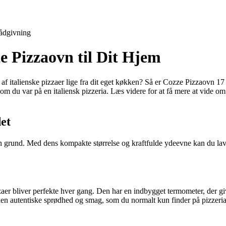
ådgivning
e Pizzaovn til Dit Hjem
 af italienske pizzaer lige fra dit eget køkken? Så er Cozze Pizzaovn 1
m du var på en italiensk pizzeria. Læs videre for at få mere at vide o
et
n grund. Med dens kompakte størrelse og kraftfulde ydeevne kan du lave 
zaer bliver perfekte hver gang. Den har en indbygget termometer, der gi
den autentiske sprødhed og smag, som du normalt kun finder på pizzeria