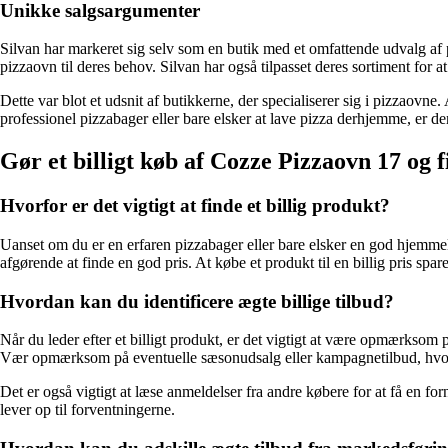
Unikke salgsargumenter
Silvan har markeret sig selv som en butik med et omfattende udvalg af piz
pizzaovn til deres behov. Silvan har også tilpasset deres sortiment fo
Dette var blot et udsnit af butikkerne, der specialiserer sig i pizzaovn
professionel pizzabager eller bare elsker at lave pizza derhjemme, er der
Gør et billigt køb af Cozze Pizzaovn 17 og f
Hvorfor er det vigtigt at finde et billig produkt?
Uanset om du er en erfaren pizzabager eller bare elsker en god hjemmelav
afgørende at finde en god pris. At købe et produkt til en billig pris sp
Hvordan kan du identificere ægte billige tilbud?
Når du leder efter et billigt produkt, er det vigtigt at være opmærksom p
Vær opmærksom på eventuelle sæsonudsalg eller kampagnetilbud, hvor 
Det er også vigtigt at læse anmeldelser fra andre købere for at få en fo
lever op til forventningerne.