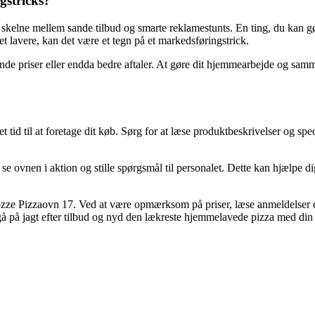
gstricks?
skelne mellem sande tilbud og smarte reklamestunts. En ting, du kan gør
t lavere, kan det være et tegn på et markedsføringstrick.
de priser eller endda bedre aftaler. At gøre dit hjemmearbejde og samm
det tid til at foretage dit køb. Sørg for at læse produktbeskrivelser og s
se ovnen i aktion og stille spørgsmål til personalet. Dette kan hjælpe di
m Cozze Pizzaovn 17. Ved at være opmærksom på priser, læse anmeldelse
 gå på jagt efter tilbud og nyd den lækreste hjemmelavede pizza med d