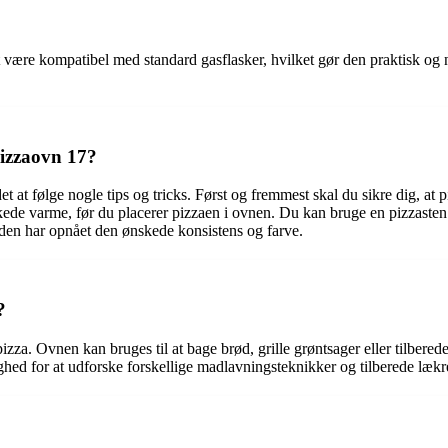
 være kompatibel med standard gasflasker, hvilket gør den praktisk og ne
pizzaovn 17?
at følge nogle tips og tricks. Først og fremmest skal du sikre dig, at p
de varme, før du placerer pizzaen i ovnen. Du kan bruge en pizzasten e
 den har opnået den ønskede konsistens og farve.
?
zza. Ovnen kan bruges til at bage brød, grille grøntsager eller tilbere
ghed for at udforske forskellige madlavningsteknikker og tilberede lækr