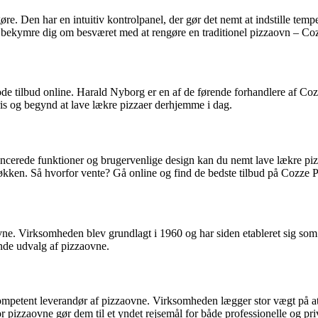
re. Den har en intuitiv kontrolpanel, der gør det nemt at indstille tem
 bekymre dig om besværet med at rengøre en traditionel pizzaovn – Cozz
de tilbud online. Harald Nyborg er en af ​​de førende forhandlere af Coz
pris og begynd at lave lækre pizzaer derhjemme i dag.
ancerede funktioner og brugervenlige design kan du nemt lave lækre pi
 køkken. Så hvorfor vente? Gå online og find de bedste tilbud på Cozze 
vne. Virksomheden blev grundlagt i 1960 og har siden etableret sig som
nde udvalg af pizzaovne.
petent leverandør af pizzaovne. Virksomheden lægger stor vægt på at 
 pizzaovne gør dem til et yndet rejsemål for både professionelle og pri