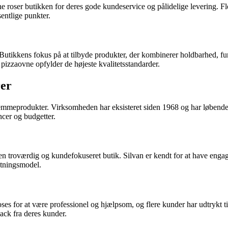
 roser butikken for deres gode kundeservice og pålidelige levering. Fl
entlige punkter.
 Butikkens fokus på at tilbyde produkter, der kombinerer holdbarhed, fun
pizzaovne opfylder de højeste kvalitetsstandarder.
rer
jemmeprodukter. Virksomheden har eksisteret siden 1968 og har løbend
ncer og budgetter.
en troværdig og kundefokuseret butik. Silvan er kendt for at have en
etningsmodel.
ses for at være professionel og hjælpsom, og flere kunder har udtrykt t
back fra deres kunder.