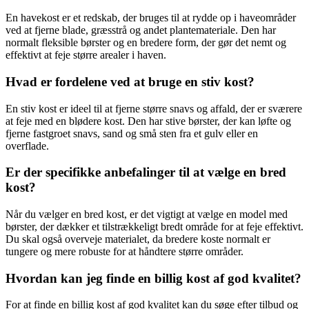
En havekost er et redskab, der bruges til at rydde op i haveområder
ved at fjerne blade, græsstrå og andet plantemateriale. Den har
normalt fleksible børster og en bredere form, der gør det nemt og
effektivt at feje større arealer i haven.
Hvad er fordelene ved at bruge en stiv kost?
En stiv kost er ideel til at fjerne større snavs og affald, der er sværere
at feje med en blødere kost. Den har stive børster, der kan løfte og
fjerne fastgroet snavs, sand og små sten fra et gulv eller en
overflade.
Er der specifikke anbefalinger til at vælge en bred
kost?
Når du vælger en bred kost, er det vigtigt at vælge en model med
børster, der dækker et tilstrækkeligt bredt område for at feje effektivt.
Du skal også overveje materialet, da bredere koste normalt er
tungere og mere robuste for at håndtere større områder.
Hvordan kan jeg finde en billig kost af god kvalitet?
For at finde en billig kost af god kvalitet kan du søge efter tilbud og