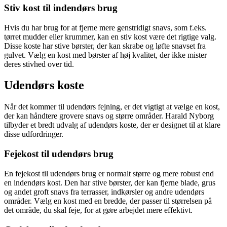
Stiv kost til indendørs brug
Hvis du har brug for at fjerne mere genstridigt snavs, som f.eks.
tørret mudder eller krummer, kan en stiv kost være det rigtige valg.
Disse koste har stive børster, der kan skrabe og løfte snavset fra
gulvet. Vælg en kost med børster af høj kvalitet, der ikke mister
deres stivhed over tid.
Udendørs koste
Når det kommer til udendørs fejning, er det vigtigt at vælge en kost,
der kan håndtere grovere snavs og større områder. Harald Nyborg
tilbyder et bredt udvalg af udendørs koste, der er designet til at klare
disse udfordringer.
Fejekost til udendørs brug
En fejekost til udendørs brug er normalt større og mere robust end
en indendørs kost. Den har stive børster, der kan fjerne blade, grus
og andet groft snavs fra terrasser, indkørsler og andre udendørs
områder. Vælg en kost med en bredde, der passer til størrelsen på
det område, du skal feje, for at gøre arbejdet mere effektivt.