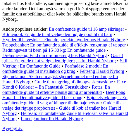
rabatter hos forhandlere, sammenligne priser og læse anmeldelser fra
andre kunder. Det kan også være en god idé at spørge venner eller
familie om anbefalinger eller købe fra pålidelige brands som Harald
Nyborg.
Andre populære artikler:
En omfattende guide til 16 amp sikringer
•
Børnepool: En guide til at vælge den rigtige pool til dit barn
•
Hynder til havestole – Find de perfekte hynder hos Harald Nyborg
•
Tæppebanker: En omfattende guide til effektiv rengøring af tæpper
•
Redningsvest til børn på 15-30 kg: En omfattende guide
•
Drømmeseng: Find din drømmeseng hos Harald Nyborg
•
Gas til
grill – En guide til at vælge den rigtige gas fra Harald Nyborg
•
Skil
Værktøj: En Omfattende Guide
•
Forfradåse 2 modul: En
omfattende guide til installation og brug
•
Feltseng Harald Nyborg
•
Stjernelampe: Skab en magisk stjernehimmel med en lampe fra
Harald Nyborg
•
Guide til rengøring af din opvaskemaskine
•
Faxe
Kondi 0 Kalorier – En Fantastisk Tørstslukker
•
Rotas: En
omfattende guide til effektiv planlægning af arbejdstid
•
Beer Pong
Harald – Den ultimative guide til beer pong
•
Bajonetsavklinger: En
omfattende guide til valg af klinger til din bajonetsav
•
Guide til at
vælge det rigtige propborsæt
•
Guide til køb af trailer hos Harald
Nyborg
•
Helosan: En omfattende guide til Helosan salve fra Harald
Nyborg
•
Lamelgardiner fra Harald Nyborg
Byg
Og
Liv