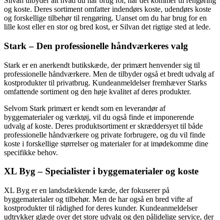
Silvan tilbyder alt hvad du har brug for, når det kommer til rengøring
og koste. Deres sortiment omfatter indendørs koste, udendørs koste
og forskellige tilbehør til rengøring. Uanset om du har brug for en
lille kost eller en stor og bred kost, er Silvan det rigtige sted at lede.
Stark – Den professionelle håndværkeres valg
Stark er en anerkendt butikskæde, der primært henvender sig til
professionelle håndværkere. Men de tilbyder også et bredt udvalg af
kostprodukter til privatbrug. Kundeanmeldelser fremhæver Starks
omfattende sortiment og den høje kvalitet af deres produkter.
Selvom Stark primært er kendt som en leverandør af
byggematerialer og værktøj, vil du også finde et imponerende
udvalg af koste. Deres produktsortiment er skræddersyet til både
professionelle håndværkere og private forbrugere, og du vil finde
koste i forskellige størrelser og materialer for at imødekomme dine
specifikke behov.
XL Byg – Specialister i byggematerialer og koste
XL Byg er en landsdækkende kæde, der fokuserer på
byggematerialer og tilbehør. Men de har også en bred vifte af
kostprodukter til rådighed for deres kunder. Kundeanmeldelser
udtrykker glæde over det store udvalg og den pålidelige service, der