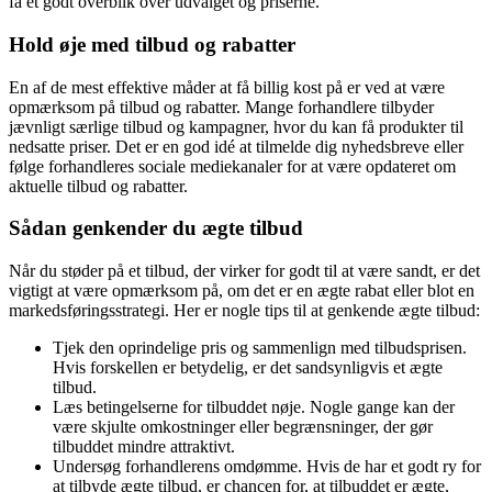
få et godt overblik over udvalget og priserne.
Hold øje med tilbud og rabatter
En af de mest effektive måder at få billig kost på er ved at være
opmærksom på tilbud og rabatter. Mange forhandlere tilbyder
jævnligt særlige tilbud og kampagner, hvor du kan få produkter til
nedsatte priser. Det er en god idé at tilmelde dig nyhedsbreve eller
følge forhandleres sociale mediekanaler for at være opdateret om
aktuelle tilbud og rabatter.
Sådan genkender du ægte tilbud
Når du støder på et tilbud, der virker for godt til at være sandt, er det
vigtigt at være opmærksom på, om det er en ægte rabat eller blot en
markedsføringsstrategi. Her er nogle tips til at genkende ægte tilbud:
Tjek den oprindelige pris og sammenlign med tilbudsprisen.
Hvis forskellen er betydelig, er det sandsynligvis et ægte
tilbud.
Læs betingelserne for tilbuddet nøje. Nogle gange kan der
være skjulte omkostninger eller begrænsninger, der gør
tilbuddet mindre attraktivt.
Undersøg forhandlerens omdømme. Hvis de har et godt ry for
at tilbyde ægte tilbud, er chancen for, at tilbuddet er ægte,