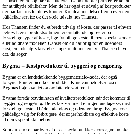
Thansen er en populær detailkæde i Danmark, der primært er kendt
for at tilbyde biltilbehør. Men de har også et udvalg af kostprodukter,
der har fået ros fra deres kunder. Kundeanmeldelser fremhæver den
pålidelige service og det gode udvalg hos Thansen.
Hos Thansen finder du et bredt udvalg af koste, der passer til ethvert
behov. Deres produktsortiment er omfattende og byder på
forskellige typer af koste, lige fra billige koste til mere specialiserede
eller holdbare modeller. Uanset om du har brug for en udendørs
kost, en indendørs kost eller noget midt imellem, vil Thansen have
det, du søger.
Bygma – Kostprodukter til byggeri og rengøring
Bygma er en landsdækkende byggemateriale-kæde, der også
forsyner kunder med kostprodukter. Kundeanmeldelser roser
Bygmas høje kvalitet og omfattende sortiment.
Bygma forstår betydningen af ​​kvalitetsprodukter, når det kommer til
byggeri og rengøring. Deres kostsortiment er ingen undtagelse, med
forskellige koste til både indendørs og udendørs brug. Bygma er et
pålideligt valg for forbrugere, der søger holdbare og effektive koste
til deres specifikke behov.
Som du kan se, har hver af disse specialbutikker deres egne unikke