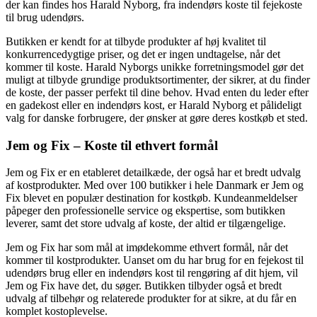
der kan findes hos Harald Nyborg, fra indendørs koste til fejekoste
til brug udendørs.
Butikken er kendt for at tilbyde produkter af høj kvalitet til
konkurrencedygtige priser, og det er ingen undtagelse, når det
kommer til koste. Harald Nyborgs unikke forretningsmodel gør det
muligt at tilbyde grundige produktsortimenter, der sikrer, at du finder
de koste, der passer perfekt til dine behov. Hvad enten du leder efter
en gadekost eller en indendørs kost, er Harald Nyborg et pålideligt
valg for danske forbrugere, der ønsker at gøre deres kostkøb et sted.
Jem og Fix – Koste til ethvert formål
Jem og Fix er en etableret detailkæde, der også har et bredt udvalg
af kostprodukter. Med over 100 butikker i hele Danmark er Jem og
Fix blevet en populær destination for kostkøb. Kundeanmeldelser
påpeger den professionelle service og ekspertise, som butikken
leverer, samt det store udvalg af koste, der altid er tilgængelige.
Jem og Fix har som mål at imødekomme ethvert formål, når det
kommer til kostprodukter. Uanset om du har brug for en fejekost til
udendørs brug eller en indendørs kost til rengøring af dit hjem, vil
Jem og Fix have det, du søger. Butikken tilbyder også et bredt
udvalg af tilbehør og relaterede produkter for at sikre, at du får en
komplet kostoplevelse.