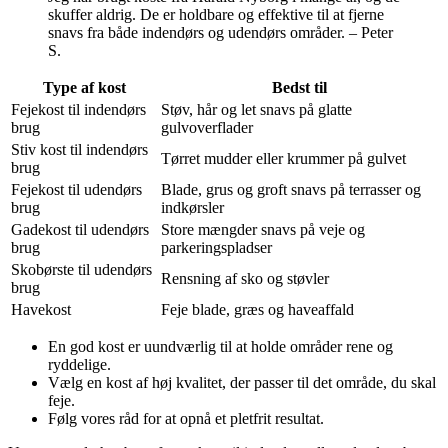
skuffer aldrig. De er holdbare og effektive til at fjerne
snavs fra både indendørs og udendørs områder. – Peter
S.
Type af kost
Bedst til
Fejekost til indendørs
Støv, hår og let snavs på glatte
brug
gulvoverflader
Stiv kost til indendørs
Tørret mudder eller krummer på gulvet
brug
Fejekost til udendørs
Blade, grus og groft snavs på terrasser og
brug
indkørsler
Gadekost til udendørs
Store mængder snavs på veje og
brug
parkeringspladser
Skobørste til udendørs
Rensning af sko og støvler
brug
Havekost
Feje blade, græs og haveaffald
En god kost er uundværlig til at holde områder rene og
ryddelige.
Vælg en kost af høj kvalitet, der passer til det område, du skal
feje.
Følg vores råd for at opnå et pletfrit resultat.