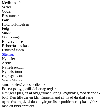
Medlemskab
Satser
Goder
Ressourcer
Folk
Hold forbindelsen
Følg
SoMe
Opdateringer
Brugergruppe
Beboerfællesskab
Links på siden
Sitemap
Nyheder
Arkiv
Nyhedssektion
Nyhedsstrøm
BygOgLiv.dk
Vores Medier
samarbejde@voresmedier.dk
Få styr på byggetilladelser og regler
Naviger i junglen af byggetilladelser og lovgivning med denne e-
bog. Den tilbyder en klar gennemgang af, hvad du skal være
opmærksom på, så du undgår juridiske problemer og kan lykkes
med dit byggeprojekt.