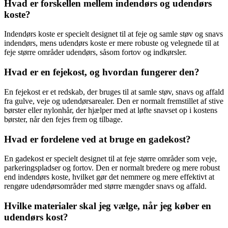
Hvad er forskellen mellem indendørs og udendørs
koste?
Indendørs koste er specielt designet til at feje og samle støv og snavs
indendørs, mens udendørs koste er mere robuste og velegnede til at
feje større områder udendørs, såsom fortov og indkørsler.
Hvad er en fejekost, og hvordan fungerer den?
En fejekost er et redskab, der bruges til at samle støv, snavs og affald
fra gulve, veje og udendørsarealer. Den er normalt fremstillet af stive
børster eller nylonhår, der hjælper med at løfte snavset op i kostens
børster, når den fejes frem og tilbage.
Hvad er fordelene ved at bruge en gadekost?
En gadekost er specielt designet til at feje større områder som veje,
parkeringspladser og fortov. Den er normalt bredere og mere robust
end indendørs koste, hvilket gør det nemmere og mere effektivt at
rengøre udendørsområder med større mængder snavs og affald.
Hvilke materialer skal jeg vælge, når jeg køber en
udendørs kost?