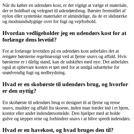
Når du køber en udendørs kost, er det vigtigt at vælge et materiale,
der er holdbart og velegnet til udendørsbrug. Børster fremstillet af
nylon eller syntetiske materialer er almindelige, da de er slidstærke
og modstandsdygtige over for fugt og vejrforhold.
Hvordan vedligeholder jeg en udendørs kost for at
forlænge dens levetid?
For at forlænge levetiden på en udendørs kost anbefales det at
rengøre børsterne regelmæssigt ved at fjerne snavs og affald. Hvis
børsterne er i dårlig stand, kan de udskiftes med nye. Det anbefales
også at opbevare kosten et tørt sted for at undgå udsættelse for
unødvendig fugt og nedbrydning.
Hvad er en skobørste til udendørs brug, og hvorfor
er den nyttig?
En skobørste til udendørs brug er designet til at fjerne og rense
snavs, mudder og affald fra skoene, inden man træder ind i et hjem,
kontor eller andet indendørsområde. Den hjælper med at holde
gulve og tæpper rene og forhindrer snavs i at blive spredt indendørs.
Hvad er en havekost, og hvad bruges den til?