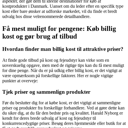
aspekter, der gør dem til ideelle destinationer for køb af
kostprodukter i Danmark. Uanset om du leder efter en specifik type
kost eller bare ønsker at udforske markedet, vil du finde et bredt
udvalg hos disse velrenommerede detailhandlere.
Få mest muligt for pengene: Køb billig
kost og gør brug af tilbud
Hvordan finder man billig kost til attraktive priser?
At finde gode tilbud på kost og fejeudstyr kan virke som en
uoverskuelig opgave, men med de rigtige tips kan du få mest muligt
for dine penge. Når du er på udkig efter billig kost, er det vigtigt at
være opmærksom på forskellige faktorer. Her er nogle vigtige
punkter at overveje:
Tjek priser og sammenlign produkter
Før du beslutter dig for at købe kost, er det vigtigt at sammenligne
priser og produkter fra forskellige forhandlere. Ved at gøre dette kan
du sikre dig, at du får den bedste pris og kvalitet. Harald Nyborg er
kendt for deres brede udvalg af kost og fejeudstyr til
konkurrencedygtige priser. Besøg deres hjemmeside eller butik for at