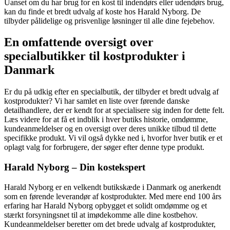
Uanset om du har brug for en kost til indendørs eller udendørs brug,
kan du finde et bredt udvalg af koste hos Harald Nyborg. De
tilbyder pålidelige og prisvenlige løsninger til alle dine fejebehov.
En omfattende oversigt over
specialbutikker til kostprodukter i
Danmark
Er du på udkig efter en specialbutik, der tilbyder et bredt udvalg af
kostprodukter? Vi har samlet en liste over førende danske
detailhandlere, der er kendt for at specialisere sig inden for dette felt.
Læs videre for at få et indblik i hver butiks historie, omdømme,
kundeanmeldelser og en oversigt over deres unikke tilbud til dette
specifikke produkt. Vi vil også dykke ned i, hvorfor hver butik er et
oplagt valg for forbrugere, der søger efter denne type produkt.
Harald Nyborg – Din kostekspert
Harald Nyborg er en velkendt butikskæde i Danmark og anerkendt
som en førende leverandør af kostprodukter. Med mere end 100 års
erfaring har Harald Nyborg opbygget et solidt omdømme og et
stærkt forsyningsnet til at imødekomme alle dine kostbehov.
Kundeanmeldelser beretter om det brede udvalg af kostprodukter,