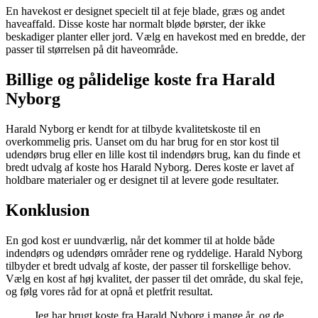
En havekost er designet specielt til at feje blade, græs og andet
haveaffald. Disse koste har normalt bløde børster, der ikke
beskadiger planter eller jord. Vælg en havekost med en bredde, der
passer til størrelsen på dit haveområde.
Billige og pålidelige koste fra Harald
Nyborg
Harald Nyborg er kendt for at tilbyde kvalitetskoste til en
overkommelig pris. Uanset om du har brug for en stor kost til
udendørs brug eller en lille kost til indendørs brug, kan du finde et
bredt udvalg af koste hos Harald Nyborg. Deres koste er lavet af
holdbare materialer og er designet til at levere gode resultater.
Konklusion
En god kost er uundværlig, når det kommer til at holde både
indendørs og udendørs områder rene og ryddelige. Harald Nyborg
tilbyder et bredt udvalg af koste, der passer til forskellige behov.
Vælg en kost af høj kvalitet, der passer til det område, du skal feje,
og følg vores råd for at opnå et pletfrit resultat.
Jeg har brugt koste fra Harald Nyborg i mange år, og de