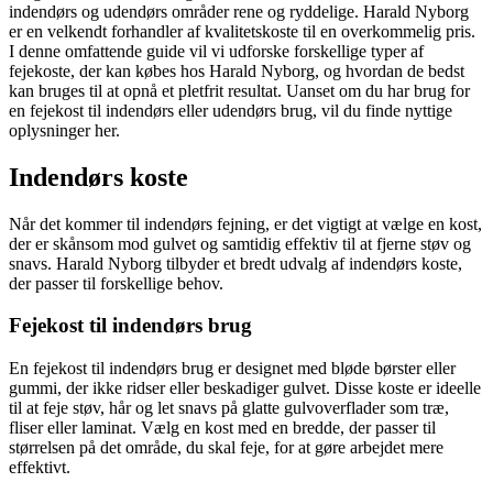
indendørs og udendørs områder rene og ryddelige. Harald Nyborg
er en velkendt forhandler af kvalitetskoste til en overkommelig pris.
I denne omfattende guide vil vi udforske forskellige typer af
fejekoste, der kan købes hos Harald Nyborg, og hvordan de bedst
kan bruges til at opnå et pletfrit resultat. Uanset om du har brug for
en fejekost til indendørs eller udendørs brug, vil du finde nyttige
oplysninger her.
Indendørs koste
Når det kommer til indendørs fejning, er det vigtigt at vælge en kost,
der er skånsom mod gulvet og samtidig effektiv til at fjerne støv og
snavs. Harald Nyborg tilbyder et bredt udvalg af indendørs koste,
der passer til forskellige behov.
Fejekost til indendørs brug
En fejekost til indendørs brug er designet med bløde børster eller
gummi, der ikke ridser eller beskadiger gulvet. Disse koste er ideelle
til at feje støv, hår og let snavs på glatte gulvoverflader som træ,
fliser eller laminat. Vælg en kost med en bredde, der passer til
størrelsen på det område, du skal feje, for at gøre arbejdet mere
effektivt.