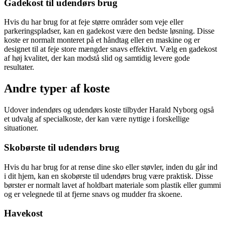
Gadekost til udendørs brug
Hvis du har brug for at feje større områder som veje eller
parkeringspladser, kan en gadekost være den bedste løsning. Disse
koste er normalt monteret på et håndtag eller en maskine og er
designet til at feje store mængder snavs effektivt. Vælg en gadekost
af høj kvalitet, der kan modstå slid og samtidig levere gode
resultater.
Andre typer af koste
Udover indendørs og udendørs koste tilbyder Harald Nyborg også
et udvalg af specialkoste, der kan være nyttige i forskellige
situationer.
Skobørste til udendørs brug
Hvis du har brug for at rense dine sko eller støvler, inden du går ind
i dit hjem, kan en skobørste til udendørs brug være praktisk. Disse
børster er normalt lavet af holdbart materiale som plastik eller gummi
og er velegnede til at fjerne snavs og mudder fra skoene.
Havekost