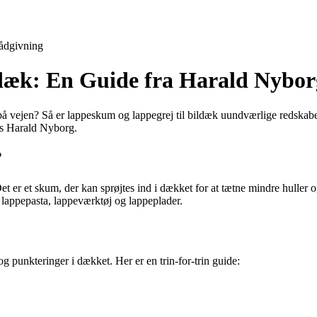
ådgivning
dæk: En Guide fra Harald Nybor
r på vejen? Så er lappeskum og lappegrej til bildæk uundværlige redskabe
hos Harald Nyborg.
?
et er et skum, der kan sprøjtes ind i dækket for at tætne mindre huller o
er lappepasta, lappeværktøj og lappeplader.
 punkteringer i dækket. Her er en trin-for-trin guide: