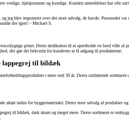
være venlige, hjælpsomme og kyndige. Kunden anmeldelser har ofte nævn
k, og jeg blev imponeret over det store udvalg, de havde. Personalet 
 handle der igen! – Michael S.
encedygtige priser. Deres dedikation til at opretholde en bred vifte af pr
ghed, der gør det bekvemt for kunderne at få adgang til produkterne.
 lappegrej til bildæk
eforbedringsprodukter i mere end 30 år. Deres omfattende sortiment og 
rende aktør inden for byggematerialer. Deres store udvalg af produkter 
 lappegrej til bildæk, dæk skum og meget mere. Deres sortiment er omhy
.