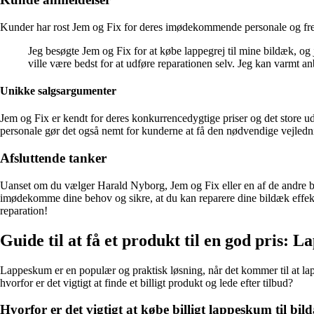
Kunder har rost Jem og Fix for deres imødekommende personale og fre
Jeg besøgte Jem og Fix for at købe lappegrej til mine bildæk, o
ville være bedst for at udføre reparationen selv. Jeg kan varmt anb
Unikke salgsargumenter
Jem og Fix er kendt for deres konkurrencedygtige priser og det store udva
personale gør det også nemt for kunderne at få den nødvendige vejledni
Afsluttende tanker
Uanset om du vælger Harald Nyborg, Jem og Fix eller en af de andre buti
imødekomme dine behov og sikre, at du kan reparere dine bildæk effektiv
reparation!
Guide til at få et produkt til en god pris: 
Lappeskum er en populær og praktisk løsning, når det kommer til at lapp
hvorfor er det vigtigt at finde et billigt produkt og lede efter tilbud?
Hvorfor er det vigtigt at købe billigt lappeskum til bi