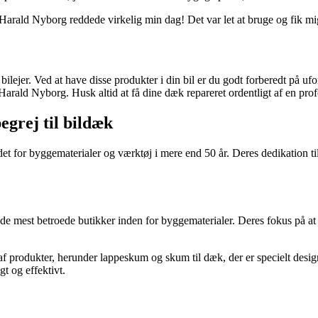
arald Nyborg reddede virkelig min dag! Det var let at bruge og fik mig h
lejer. Ved at have disse produkter i din bil er du godt forberedt på ufo
rald Nyborg. Husk altid at få dine dæk repareret ordentligt af en profe
egrej til bildæk
t for byggematerialer og værktøj i mere end 50 år. Deres dedikation til 
f de mest betroede butikker inden for byggematerialer. Deres fokus på 
f produkter, herunder lappeskum og skum til dæk, der er specielt designe
gt og effektivt.