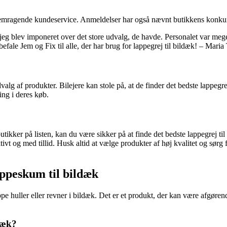
mragende kundeservice. Anmeldelser har også nævnt butikkens konkurre
g jeg blev imponeret over det store udvalg, de havde. Personalet var m
efale Jem og Fix til alle, der har brug for lappegrej til bildæk! – Maria 
lg af produkter. Bilejere kan stole på, at de finder det bedste lappegrej
ng i deres køb.
kker på listen, kan du være sikker på at finde det bedste lappegrej til 
t og med tillid. Husk altid at vælge produkter af høj kvalitet og sørg 
Lappeskum til bildæk
e huller eller revner i bildæk. Det er et produkt, der kan være afgøren
ldæk?