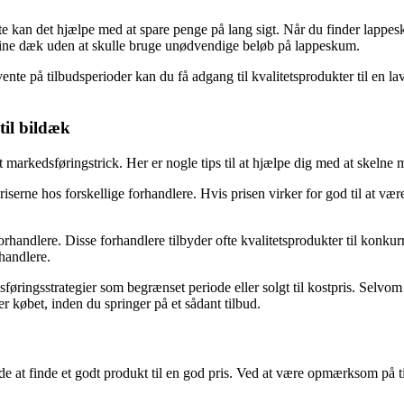
ørste kan det hjælpe med at spare penge på lang sigt. Når du finder lappe
dine dæk uden at skulle bruge unødvendige beløb på lappeskum.
nte på tilbudsperioder kan du få adgang til kvalitetsprodukter til en lav
til bildæk
 markedsføringstrick. Her er nogle tips til at hjælpe dig med at skelne m
rne hos forskellige forhandlere. Hvis prisen virker for god til at være
 forhandlere. Disse forhandlere tilbyder ofte kvalitetsprodukter til ko
handlere.
ingsstrategier som begrænset periode eller solgt til kostpris. Selvom 
r købet, inden du springer på et sådant tilbud.
nde at finde et godt produkt til en god pris. Ved at være opmærksom på 