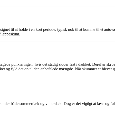
net til at holde i en kort periode, typisk nok til at komme til et autovær
af lappeskum.
sagede punkteringen, hvis det stadig sidder fast i dækket. Derefter skru
kket og fyld det op til den anbefalede mængde. Når skummet er blevet sp
der både sommerdæk og vinterdæk. Dog er det vigtigt at læse og følge