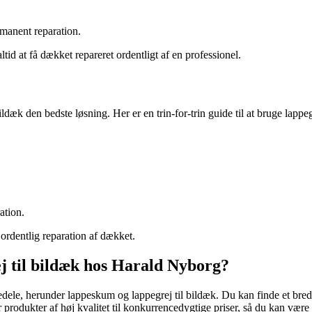
rmanent reparation.
id at få dækket repareret ordentligt af en professionel.
bildæk den bedste løsning. Her er en trin-for-trin guide til at bruge lappeg
ation.
n ordentlig reparation af dækket.
j til bildæk hos Harald Nyborg?
dele, herunder lappeskum og lappegrej til bildæk. Du kan finde et bred
odukter af høj kvalitet til konkurrencedygtige priser, så du kan være sik