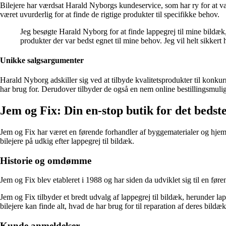
Bilejere har værdsat Harald Nyborgs kundeservice, som har ry for at 
været uvurderlig for at finde de rigtige produkter til specifikke behov.
Jeg besøgte Harald Nyborg for at finde lappegrej til mine bildæ
produkter der var bedst egnet til mine behov. Jeg vil helt sikkert
Unikke salgsargumenter
Harald Nyborg adskiller sig ved at tilbyde kvalitetsprodukter til konkurr
har brug for. Derudover tilbyder de også en nem online bestillingsmuli
Jem og Fix: Din en-stop butik for det bedste
Jem og Fix har været en førende forhandler af byggematerialer og hjemm
bilejere på udkig efter lappegrej til bildæk.
Historie og omdømme
Jem og Fix blev etableret i 1988 og har siden da udviklet sig til en fø
Jem og Fix tilbyder et bredt udvalg af lappegrej til bildæk, herunder
bilejere kan finde alt, hvad de har brug for til reparation af deres bildæk
Kunde anmeldelser