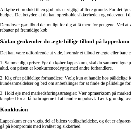
At købe et produkt til en god pris er vigtigt af flere grunde. For det f
budget. Det betyder, at du kan opretholde sikkerheden og ydeevnen i 
Derudover gør tilbud det muligt for dig at få mere for pengene. Ved at ve
rabatter på fremtidige køb.
Sådan genkender du ægte billige tilbud på lappeskum 
Det kan være udfordrende at vide, hvornår et tilbud er ægte eller bare et
1. Sammenlign priser: Før du køber lappeskum, skal du sammenligne prise
altid, om prisen er konkurrencedygtig med andre forhandlere.
2. Kig efter pålidelige forhandlere: Vælg kun at handle hos pålidelige
kundeanmeldelser og bed om anbefalinger for at finde de pålidelige for
3. Hold øje med markedsføringsstrategier: Vær opmærksom på markedsfør
knaphed for at få forbrugerne til at handle impulsivt. Tænk grundigt ove
Konklusion
Lappeskum er en vigtig del af bilens vedligeholdelse, og det er afgøre
gå på kompromis med kvalitet og sikkerhed.