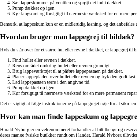
Sæt lappeskummet på ventilen og sprøjt det ind i dækket.
Pump dækket op igen.
Kør langsomt og forsigtigt til nærmeste værksted for en mere pe
Bemærk, at lappeskum kun er en midlertidig løsning, og det anbefales alt
Hvordan bruger man lappegrej til bildæk?
Hvis du står over for et større hul eller revne i dækket, er lappegrej til 
Find hullet eller revnen i dækket.
Rens området omkring hullet eller revnen grundigt.
Brug lappeværktøjet til at påføre lappepastaen på dækket.
Placer lappepladen over hullet eller revnen og tryk den godt fast.
Lad lappepastaen tørre i den angivne tid.
Pump dækket op igen.
Kør forsigtigt til nærmeste værksted for en mere permanent repar
Det er vigtigt at følge instruktionerne på lappegrejet nøje for at sikre e
Hvor kan man finde lappeskum og lappegre
Harald Nyborg er en velrenommeret forhandler af biltilbehør og reserve
deres mange fysiske butikker rundt om i landet. Harald Nyborg tilbyder pr