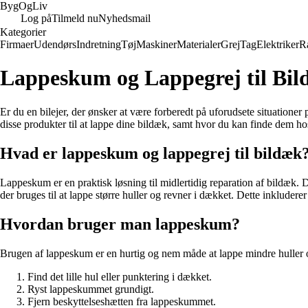
Byg
Og
Liv
Log på
Tilmeld nu
Nyhedsmail
Kategorier
Firmaer
Udendørs
Indretning
Tøj
Maskiner
Materialer
Grej
Tag
Elektriker
R
Lappeskum og Lappegrej til Bil
Er du en bilejer, der ønsker at være forberedt på uforudsete situatione
disse produkter til at lappe dine bildæk, samt hvor du kan finde dem 
Hvad er lappeskum og lappegrej til bildæk
Lappeskum er en praktisk løsning til midlertidig reparation af bildæk. D
der bruges til at lappe større huller og revner i dækket. Dette inkluder
Hvordan bruger man lappeskum?
Brugen af lappeskum er en hurtig og nem måde at lappe mindre huller og
Find det lille hul eller punktering i dækket.
Ryst lappeskummet grundigt.
Fjern beskyttelseshætten fra lappeskummet.