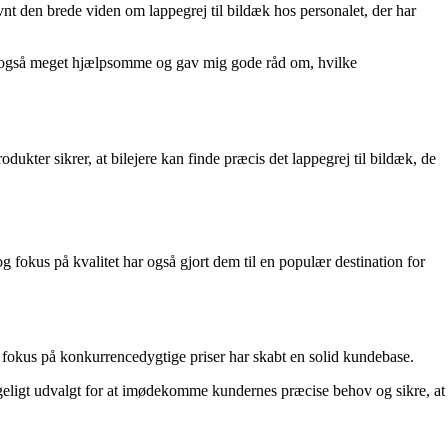
t den brede viden om lappegrej til bildæk hos personalet, der har
var også meget hjælpsomme og gav mig gode råd om, hvilke
odukter sikrer, at bilejere kan finde præcis det lappegrej til bildæk, de
fokus på kvalitet har også gjort dem til en populær destination for
og fokus på konkurrencedygtige priser har skabt en solid kundebase.
ggeligt udvalgt for at imødekomme kundernes præcise behov og sikre, at