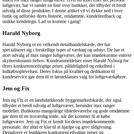
luftgevær, har vi samlet en liste over butikker, der tilbyder et bredt
udvalg af disse produkter. I denne artikel vil vi dykke ned i hver
butik og udforske deres historie, omdømme, kundefeedback og
unikke kendetegn. Lad os komme i gang!
Harald Nyborg
Harald Nyborg er en velkendt detailhandelskæde, der har
specialiseret sig i forskellige typer af værktøj og udstyr. De har et
stort udvalg af max ranger luftgeværer, der kan imødekomme enhver
skytteentusiasts behov. Kundeanmeldelser roser Harald Nyborg for
deres konkurrencedygtige priser, pålidelighed og enkelhed i
indkøbsoplevelsen. Deres fokus på kvalitet og dedikation til
kundeservice gør dem til et førsteklasses valg for luftgeværkøbere.
Jem og Fix
Jem og Fix er en landsdækkende byggemarkedskæde, der også
tilbyder et bredt udvalg af luftgeværer, herunder max ranger
modeller. Butikkens mangeårige tilstedeværelse og gode omdømme
gør dem til en troværdig kilde, når det kommer til at købe
luftgeværer. Jem og Fix er kendt for deres imødekommende
personale, der altid er klar til at hjælpe og give rådgivning.
Derudover er butikkens konkurrencedygtige priser og