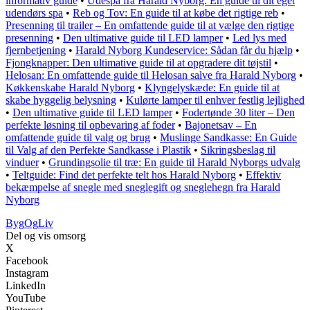
informativ guide
•
Udespa fra Harald Nyborg: En guide til dit eget
udendørs spa
•
Reb og Tov: En guide til at købe det rigtige reb
•
Presenning til trailer – En omfattende guide til at vælge den rigtige
presenning
•
Den ultimative guide til LED lamper
•
Led lys med
fjernbetjening
•
Harald Nyborg Kundeservice: Sådan får du hjælp
•
Fjongknapper: Den ultimative guide til at opgradere dit tøjstil
•
Helosan: En omfattende guide til Helosan salve fra Harald Nyborg
•
Køkkenskabe Harald Nyborg
•
Klyngelyskæde: En guide til at
skabe hyggelig belysning
•
Kulørte lamper til enhver festlig lejlighed
•
Den ultimative guide til LED lamper
•
Fodertønde 30 liter – Den
perfekte løsning til opbevaring af foder
•
Bajonetsav – En
omfattende guide til valg og brug
•
Muslinge Sandkasse: En Guide
til Valg af den Perfekte Sandkasse i Plastik
•
Sikringsbeslag til
vinduer
•
Grundingsolie til træ: En guide til Harald Nyborgs udvalg
•
Teltguide: Find det perfekte telt hos Harald Nyborg
•
Effektiv
bekæmpelse af snegle med sneglegift og sneglehegn fra Harald
Nyborg
Byg
Og
Liv
Del og vis omsorg
X
Facebook
Instagram
LinkedIn
YouTube