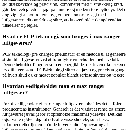
skudrækkevidde og præcision, kombineret med tilstrækkelig kraft,
gør dem velegnede til jagt på mindre og mellemstore byttedyr. Det er
dog vigtigt at kontrollere lovgivningen omkring jagt med
luftgeværer i dit område og sikre, at du overholder de nødvendige
tilladelser og regler.
Hvad er PCP-teknologi, som bruges i max ranger
luftgeværer?
PCP-teknologi (pre-charged pneumatic) er en metode til at generere
strøm til luftgeværer ved at forudfylde en beholder med trykluft.
Denne beholder fungerer som en energikilde, der leverer konsekvent
tryk til hvert skud. PCP-teknologi sikrer en jævn og præcis udgang
på hvert skud og er meget populær blandt seriøse skytter og jægere.
Hvordan vedligeholder man et max ranger
luftgevær?
For at vedligeholde et max ranger luftgevær anbefales det at følge
producentens instruktioner. Generelt er det vigtigt at rense og smøre
luftgeværet jævnligt for at opretholde maksimal ydeevne. Det kan
også være nødvendigt at udskifte visse sliddele, som f.eks.
pakninger eller fjedere, når de bliver slidte. Opbevaring af
luftgeværet et tørt og sikkert sted er også vigtigt for at forlænge dets