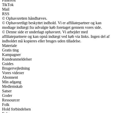
Pinterest
TikTok
Mail
RSS
© Ophavsretten håndhæves.
© Ophavsretligt beskyttet indhold. Vi er affiliatepartner og kan
modtage indtægt fra udvalgte køb foretaget gennem vores side.
© Denne side er underlagt ophavsret. Vi arbejder med
affiliatepartnere og kan opnå indtægt ved køb via links. Ingen del af
indholdet må kopieres eller bruges uden tilladelse.
Materiale
Gratis ting
Kampagner
Kundeanmeldelser
Guides
Brugervejledning
Vores videoer
Abonnent
Min adgang
Medlemskab
Satser
Goder
Ressourcer
Folk
Hold forbindelsen