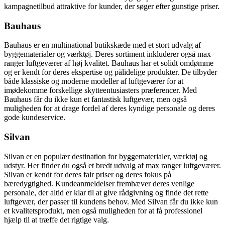
kampagnetilbud attraktive for kunder, der søger efter gunstige priser.
Bauhaus
Bauhaus er en multinational butikskæde med et stort udvalg af
byggematerialer og værktøj. Deres sortiment inkluderer også max
ranger luftgeværer af høj kvalitet. Bauhaus har et solidt omdømme
og er kendt for deres ekspertise og pålidelige produkter. De tilbyder
både klassiske og moderne modeller af luftgeværer for at
imødekomme forskellige skytteentusiasters præferencer. Med
Bauhaus får du ikke kun et fantastisk luftgevær, men også
muligheden for at drage fordel af deres kyndige personale og deres
gode kundeservice.
Silvan
Silvan er en populær destination for byggematerialer, værktøj og
udstyr. Her finder du også et bredt udvalg af max ranger luftgeværer.
Silvan er kendt for deres fair priser og deres fokus på
bæredygtighed. Kundeanmeldelser fremhæver deres venlige
personale, der altid er klar til at give rådgivning og finde det rette
luftgevær, der passer til kundens behov. Med Silvan får du ikke kun
et kvalitetsprodukt, men også muligheden for at få professionel
hjælp til at træffe det rigtige valg.