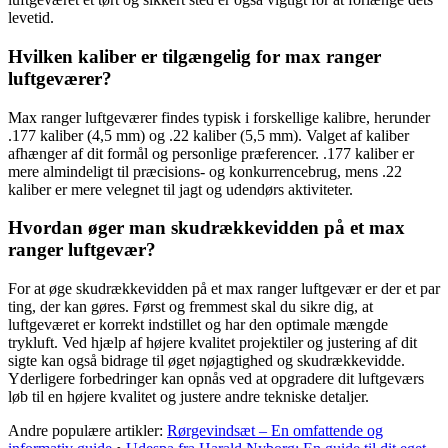
levetid.
Hvilken kaliber er tilgængelig for max ranger
luftgeværer?
Max ranger luftgeværer findes typisk i forskellige kalibre, herunder
.177 kaliber (4,5 mm) og .22 kaliber (5,5 mm). Valget af kaliber
afhænger af dit formål og personlige præferencer. .177 kaliber er
mere almindeligt til præcisions- og konkurrencebrug, mens .22
kaliber er mere velegnet til jagt og udendørs aktiviteter.
Hvordan øger man skudrækkevidden på et max
ranger luftgevær?
For at øge skudrækkevidden på et max ranger luftgevær er der et par
ting, der kan gøres. Først og fremmest skal du sikre dig, at
luftgeværet er korrekt indstillet og har den optimale mængde
trykluft. Ved hjælp af højere kvalitet projektiler og justering af dit
sigte kan også bidrage til øget nøjagtighed og skudrækkevidde.
Yderligere forbedringer kan opnås ved at opgradere dit luftgeværs
løb til en højere kvalitet og justere andre tekniske detaljer.
Andre populære artikler:
Rørgevindsæt – En omfattende og