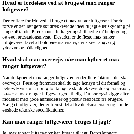
Hvad er fordelene ved at bruge et max ranger
luftgevær?
Der er flere fordele ved at bruge et max ranger luftgevær. For det
første er den længere skudrækkevidde ideel til jagt eller skydning på
lange afstande. Præcisionen bidrager også til bedre målopfølgning
og øget præstationsniveau. Desuden er de fleste max ranger
luftgeværer lavet af holdbare materialer, der sikrer langvarig
ydeevne og pålidelighed.
Hvad skal man overveje, når man køber et max
ranger luftgevær?
Når du køber et max ranger luftgevær, er der flere faktorer, der skal
overvejes. Først og fremmest skal du tage hensyn til dit formål og
behov. Hvis du har brug for længere skudrækkevidde og præcision,
passer et max ranger luftgevær godt til dig. Du bør også kigge efter
modeller med gode anmeldelser og positiv feedback fra brugere.
Vælg et luftgevær, der er fremstillet af kvalitetsmaterialer og har de
ønskede tekniske specifikationer.
Kan max ranger luftgeværer bruges til jagt?
Ja, max ranger luftgeværer kan bruges til jagt. Deres længere