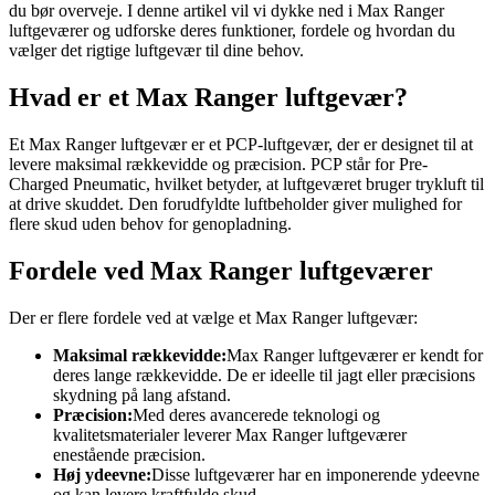
du bør overveje. I denne artikel vil vi dykke ned i Max Ranger
luftgeværer og udforske deres funktioner, fordele og hvordan du
vælger det rigtige luftgevær til dine behov.
Hvad er et Max Ranger luftgevær?
Et Max Ranger luftgevær er et PCP-luftgevær, der er designet til at
levere maksimal rækkevidde og præcision. PCP står for Pre-
Charged Pneumatic, hvilket betyder, at luftgeværet bruger trykluft til
at drive skuddet. Den forudfyldte luftbeholder giver mulighed for
flere skud uden behov for genopladning.
Fordele ved Max Ranger luftgeværer
Der er flere fordele ved at vælge et Max Ranger luftgevær:
Maksimal rækkevidde:
Max Ranger luftgeværer er kendt for
deres lange rækkevidde. De er ideelle til jagt eller præcisions
skydning på lang afstand.
Præcision:
Med deres avancerede teknologi og
kvalitetsmaterialer leverer Max Ranger luftgeværer
enestående præcision.
Høj ydeevne:
Disse luftgeværer har en imponerende ydeevne
og kan levere kraftfulde skud.