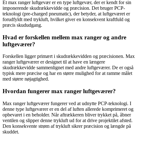
Et max ranger luftgevær er en type luftgevær, der er kendt for sin
imponerende skudrækkevidde og præcision. Det bruger PCP-
teknologi (pre-charged pneumatic), der betyder, at luftgeværet er
forudfyldt med trykluft, hvilket giver en konsekvent kraftfuld og
præcis skududgang.
Hvad er forskellen mellem max ranger og andre
luftgeværer?
Forskellen ligger primært i skudrækkevidden og præcisionen. Max
ranger luftgeværer er designet til at have en længere
skudrækkevidde sammenlignet med andre luftgeværer. De er også
typisk mere præcise og har en større mulighed for at ramme målet
med større nøjagtighed.
Hvordan fungerer max ranger luftgeværer?
Max ranger luftgeværer fungerer ved at udnytte PCP-teknologi. I
denne type luftgeværer er en del af luften allerede komprimeret og
opbevaret i en beholder. Når aftrækkeren bliver trykket på, åbner
ventilen og slipper denne trykluft ud for at drive projektilet afsted.
Den konsekvente strøm af trykluft sikrer præcision og længde på
skuddet.