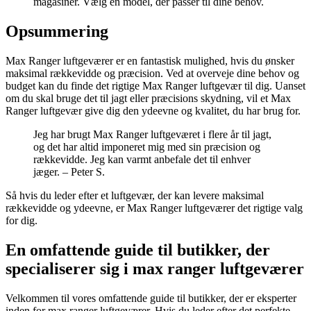
magasiner. Vælg en model, der passer til dine behov.
Opsummering
Max Ranger luftgeværer er en fantastisk mulighed, hvis du ønsker
maksimal rækkevidde og præcision. Ved at overveje dine behov og
budget kan du finde det rigtige Max Ranger luftgevær til dig. Uanset
om du skal bruge det til jagt eller præcisions skydning, vil et Max
Ranger luftgevær give dig den ydeevne og kvalitet, du har brug for.
Jeg har brugt Max Ranger luftgeværet i flere år til jagt,
og det har altid imponeret mig med sin præcision og
rækkevidde. Jeg kan varmt anbefale det til enhver
jæger. – Peter S.
Så hvis du leder efter et luftgevær, der kan levere maksimal
rækkevidde og ydeevne, er Max Ranger luftgeværer det rigtige valg
for dig.
En omfattende guide til butikker, der
specialiserer sig i max ranger luftgeværer
Velkommen til vores omfattende guide til butikker, der er eksperter
inden for max ranger luftgeværer. Hvis du leder efter det perfekte