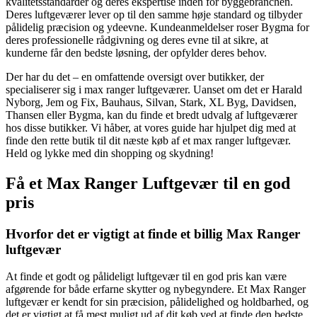
kvalitetsstandarder og deres ekspertise inden for byggebranchen.
Deres luftgeværer lever op til den samme høje standard og tilbyder
pålidelig præcision og ydeevne. Kundeanmeldelser roser Bygma for
deres professionelle rådgivning og deres evne til at sikre, at
kunderne får den bedste løsning, der opfylder deres behov.
Der har du det – en omfattende oversigt over butikker, der
specialiserer sig i max ranger luftgeværer. Uanset om det er Harald
Nyborg, Jem og Fix, Bauhaus, Silvan, Stark, XL Byg, Davidsen,
Thansen eller Bygma, kan du finde et bredt udvalg af luftgeværer
hos disse butikker. Vi håber, at vores guide har hjulpet dig med at
finde den rette butik til dit næste køb af et max ranger luftgevær.
Held og lykke med din shopping og skydning!
Få et Max Ranger Luftgevær til en god
pris
Hvorfor det er vigtigt at finde et billig Max Ranger
luftgevær
At finde et godt og pålideligt luftgevær til en god pris kan være
afgørende for både erfarne skytter og nybegyndere. Et Max Ranger
luftgevær er kendt for sin præcision, pålidelighed og holdbarhed, og
det er vigtigt at få mest muligt ud af dit køb ved at finde den bedste