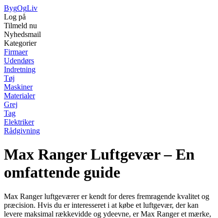
Byg
Og
Liv
Log på
Tilmeld nu
Nyhedsmail
Kategorier
Firmaer
Udendørs
Indretning
Tøj
Maskiner
Materialer
Grej
Tag
Elektriker
Rådgivning
Max Ranger Luftgevær – En
omfattende guide
Max Ranger luftgeværer er kendt for deres fremragende kvalitet og
præcision. Hvis du er interesseret i at købe et luftgevær, der kan
levere maksimal rækkevidde og ydeevne, er Max Ranger et mærke,