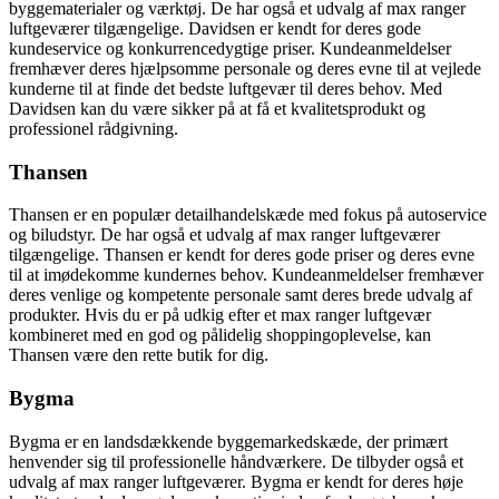
byggematerialer og værktøj. De har også et udvalg af max ranger
luftgeværer tilgængelige. Davidsen er kendt for deres gode
kundeservice og konkurrencedygtige priser. Kundeanmeldelser
fremhæver deres hjælpsomme personale og deres evne til at vejlede
kunderne til at finde det bedste luftgevær til deres behov. Med
Davidsen kan du være sikker på at få et kvalitetsprodukt og
professionel rådgivning.
Thansen
Thansen er en populær detailhandelskæde med fokus på autoservice
og biludstyr. De har også et udvalg af max ranger luftgeværer
tilgængelige. Thansen er kendt for deres gode priser og deres evne
til at imødekomme kundernes behov. Kundeanmeldelser fremhæver
deres venlige og kompetente personale samt deres brede udvalg af
produkter. Hvis du er på udkig efter et max ranger luftgevær
kombineret med en god og pålidelig shoppingoplevelse, kan
Thansen være den rette butik for dig.
Bygma
Bygma er en landsdækkende byggemarkedskæde, der primært
henvender sig til professionelle håndværkere. De tilbyder også et
udvalg af max ranger luftgeværer. Bygma er kendt for deres høje