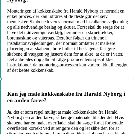
Monteringen af køkkenskabe fra Harald Nyborg er normalt en
enkel proces, der kan udføres af de fleste gør-det-selv-
mennesker. Skabene leveres normalt med installationsvejledning
og alle nødvendige beslag og skruer. Først skal du sørge for at
have det nødvendige værktøj, herunder en skruetrækker,
boremaskine og vaterpas. Derefter følger du trinene i
installationsvejledningen, der normalt omfatter at markere
placeringen af skabene, bore huller til beslagene, fastgøre
skabene til væggen og justere dem for at sikre, at de er i vater.
Det anbefales dog altid at følge producentens specifikke
instruktioner, da monteringsprocessen kan variere lidt afhængigt
af det købte køkkenskab.
Kan jeg male køkkenskabe fra Harald Nyborg i
en anden farve?
Ja, det er som regel muligt at male køkkenskabe fra Harald
Nyborg i en anden farve, så længe materialet tillader det. Hvis
skabene har en malet overflade, skal du sørge for at forberede
overfladen korrekt ved at rengøre den og let slibe den for at
sikre god vedhæftning af ny maling. Hvis skabene har et blankt