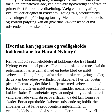
træ eller laminatoverflade, kan det være nødvendigt at påføre en
primer først for bedre vedhæftning. Vælg en maling af høj
kvalitet, der er egnet til køkkenmiljøet og følg producentens
anvisninger for påføring og tørring. Med den rette forberedelse
og korrekt påføring kan du give dine køkkenskabe et nyt
udseende i den ønskede farve.
Hvordan kan jeg rense og vedligeholde
køkkenskabe fra Harald Nyborg?
Rengøring og vedligeholdelse af køkkenskabe fra Harald
Nyborg er en simpel proces. For at holde skabene rene, skal du
regelmæssigt tørre dem af med en fugtig klud og mildt
sæbevand. Undgå brugen af stærke kemiske rengøringsmidler,
da de kan beskadige overfladen på skabene. Hvis der opstår
pletter eller snavs, der ikke kan fjernes med sæbevand, kan du
forsøge at bruge en mildt rengøringsmiddel specielt designet til
køkkenskabe. Det anbefales også at undgå at dyppe skabene i
vand eller lade vand stå på overfladen, da det kan forårsage
skader. For at opretholde skabenes udseende og holdbarhed
anbefales det at følge producentens anbefalinger til
vedligeholdelse og undgå skrapning eller ridning af overfladen.