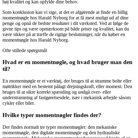
høj kvalitet og kan opfylde dine behov.
Som konklusion kan vi sige, at det er afgørende at finde en billig
momentnøgle hos Harald Nyborg for at få mest muligt ud af dine
penge og opnå de bedste resultater i dit værksted. Ved at følge de
givne tips og være opmærksom på både priser og kvalitet, kan du
være sikker på at træffe de rigtige beslutninger, når du køber en
momentnøgle hos Harald Nyborg.
Ofte stillede spørgsmål
Hvad er en momentnøgle, og hvad bruger man den
til?
En momentnøgle er et værktøj, der bruges til at stramme bolte eller
møtrikker med en bestemt pålagt drejningskraft, eller moment. Den
bruges til at sikre korrekt spænding og undgå over- eller
understramning af fastgørelsesdele, især i mekanisk arbejde såsom
cykler eller biler.
Hvilke typer momentnøgler findes der?
Der findes normalt tre typer momentnøgler: den mekaniske
momentnøgle, den digitale momentnøgle og den hydrauliske