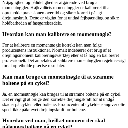
Nøjagtighed og pålidelighed er afgørende ved brug af
momentnøgler. Højkvalitets momentnøgler er kalibreret til at
opretholde præcisionen over tid og sikrer korrekt pålagt
drejningskraft. Dette er vigtigt for at undgå fejlspænding og sikre
holdbarheden af fastgørelsesdele.
Hvordan kan man kalibrere en momentnøgle?
For at kalibrere en momentnøgle korrekt kan man følge
producentens instruktioner. Normalt indebærer det brug af et
drejningsmoment-kalibreringsværktøj eller at få nøglen kalibreret
professionelt. Det anbefales at kalibrere momentnøglen regelmæssigt
for at opretholde præcise resultater.
Kan man bruge en momentnøgle til at stramme
boltene på en cykel?
Ja, en momentnøgle kan bruges til at stramme boltene på en cykel.
Det er vigtigt at bruge den korrekte drejningskraft for at undgå
skader på cyklen eller boltene. Producenter af cykeldele angiver ofte
specifikke påkrævet drejningskraft for boltene.
Hvordan ved man, hvilket moment der skal
pålægges boltene på en cykel?