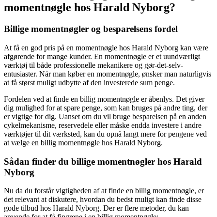
momentnøgle hos Harald Nyborg?
Billige momentnøgler og besparelsens fordel
At få en god pris på en momentnøgle hos Harald Nyborg kan være
afgørende for mange kunder. En momentnøgle er et uundværligt
værktøj til både professionelle mekanikere og gør-det-selv-
entusiaster. Når man køber en momentnøgle, ønsker man naturligvis
at få størst muligt udbytte af den investerede sum penge.
Fordelen ved at finde en billig momentnøgle er åbenlys. Det giver
dig mulighed for at spare penge, som kan bruges på andre ting, der
er vigtige for dig. Uanset om du vil bruge besparelsen på en anden
cykelmekanisme, reservedele eller måske endda investere i andre
værktøjer til dit værksted, kan du opnå langt mere for pengene ved
at vælge en billig momentnøgle hos Harald Nyborg.
Sådan finder du billige momentnøgler hos Harald
Nyborg
Nu da du forstår vigtigheden af at finde en billig momentnøgle, er
det relevant at diskutere, hvordan du bedst muligt kan finde disse
gode tilbud hos Harald Nyborg. Der er flere metoder, du kan
anvende for at få fingrene i en billig momentnøgle: