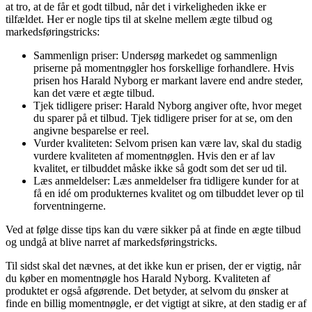
at tro, at de får et godt tilbud, når det i virkeligheden ikke er
tilfældet. Her er nogle tips til at skelne mellem ægte tilbud og
markedsføringstricks:
Sammenlign priser: Undersøg markedet og sammenlign
priserne på momentnøgler hos forskellige forhandlere. Hvis
prisen hos Harald Nyborg er markant lavere end andre steder,
kan det være et ægte tilbud.
Tjek tidligere priser: Harald Nyborg angiver ofte, hvor meget
du sparer på et tilbud. Tjek tidligere priser for at se, om den
angivne besparelse er reel.
Vurder kvaliteten: Selvom prisen kan være lav, skal du stadig
vurdere kvaliteten af momentnøglen. Hvis den er af lav
kvalitet, er tilbuddet måske ikke så godt som det ser ud til.
Læs anmeldelser: Læs anmeldelser fra tidligere kunder for at
få en idé om produkternes kvalitet og om tilbuddet lever op til
forventningerne.
Ved at følge disse tips kan du være sikker på at finde en ægte tilbud
og undgå at blive narret af markedsføringstricks.
Til sidst skal det nævnes, at det ikke kun er prisen, der er vigtig, når
du køber en momentnøgle hos Harald Nyborg. Kvaliteten af
produktet er også afgørende. Det betyder, at selvom du ønsker at
finde en billig momentnøgle, er det vigtigt at sikre, at den stadig er af