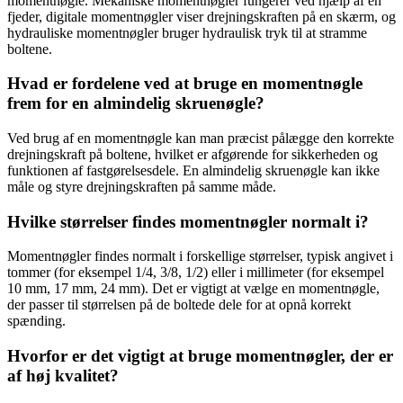
momentnøgle. Mekaniske momentnøgler fungerer ved hjælp af en
fjeder, digitale momentnøgler viser drejningskraften på en skærm, og
hydrauliske momentnøgler bruger hydraulisk tryk til at stramme
boltene.
Hvad er fordelene ved at bruge en momentnøgle
frem for en almindelig skruenøgle?
Ved brug af en momentnøgle kan man præcist pålægge den korrekte
drejningskraft på boltene, hvilket er afgørende for sikkerheden og
funktionen af fastgørelsesdele. En almindelig skruenøgle kan ikke
måle og styre drejningskraften på samme måde.
Hvilke størrelser findes momentnøgler normalt i?
Momentnøgler findes normalt i forskellige størrelser, typisk angivet i
tommer (for eksempel 1/4, 3/8, 1/2) eller i millimeter (for eksempel
10 mm, 17 mm, 24 mm). Det er vigtigt at vælge en momentnøgle,
der passer til størrelsen på de boltede dele for at opnå korrekt
spænding.
Hvorfor er det vigtigt at bruge momentnøgler, der er
af høj kvalitet?