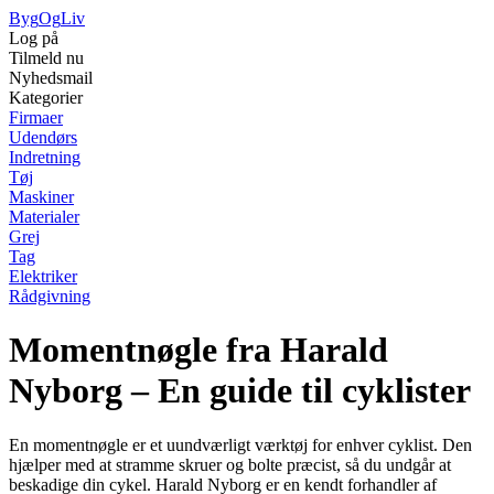
Byg
Og
Liv
Log på
Tilmeld nu
Nyhedsmail
Kategorier
Firmaer
Udendørs
Indretning
Tøj
Maskiner
Materialer
Grej
Tag
Elektriker
Rådgivning
Momentnøgle fra Harald
Nyborg – En guide til cyklister
En momentnøgle er et uundværligt værktøj for enhver cyklist. Den
hjælper med at stramme skruer og bolte præcist, så du undgår at
beskadige din cykel. Harald Nyborg er en kendt forhandler af