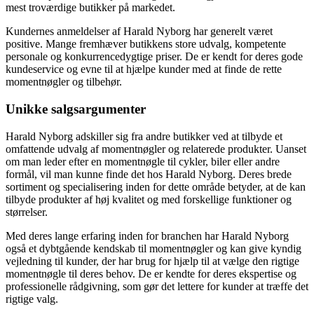
mest troværdige butikker på markedet.
Kundernes anmeldelser af Harald Nyborg har generelt været
positive. Mange fremhæver butikkens store udvalg, kompetente
personale og konkurrencedygtige priser. De er kendt for deres gode
kundeservice og evne til at hjælpe kunder med at finde de rette
momentnøgler og tilbehør.
Unikke salgsargumenter
Harald Nyborg adskiller sig fra andre butikker ved at tilbyde et
omfattende udvalg af momentnøgler og relaterede produkter. Uanset
om man leder efter en momentnøgle til cykler, biler eller andre
formål, vil man kunne finde det hos Harald Nyborg. Deres brede
sortiment og specialisering inden for dette område betyder, at de kan
tilbyde produkter af høj kvalitet og med forskellige funktioner og
størrelser.
Med deres lange erfaring inden for branchen har Harald Nyborg
også et dybtgående kendskab til momentnøgler og kan give kyndig
vejledning til kunder, der har brug for hjælp til at vælge den rigtige
momentnøgle til deres behov. De er kendte for deres ekspertise og
professionelle rådgivning, som gør det lettere for kunder at træffe det
rigtige valg.