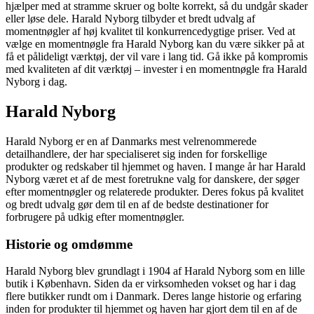
hjælper med at stramme skruer og bolte korrekt, så du undgår skader
eller løse dele. Harald Nyborg tilbyder et bredt udvalg af
momentnøgler af høj kvalitet til konkurrencedygtige priser. Ved at
vælge en momentnøgle fra Harald Nyborg kan du være sikker på at
få et pålideligt værktøj, der vil vare i lang tid. Gå ikke på kompromis
med kvaliteten af dit værktøj – invester i en momentnøgle fra Harald
Nyborg i dag.
Harald Nyborg
Harald Nyborg er en af Danmarks mest velrenommerede
detailhandlere, der har specialiseret sig inden for forskellige
produkter og redskaber til hjemmet og haven. I mange år har Harald
Nyborg været et af de mest foretrukne valg for danskere, der søger
efter momentnøgler og relaterede produkter. Deres fokus på kvalitet
og bredt udvalg gør dem til en af de bedste destinationer for
forbrugere på udkig efter momentnøgler.
Historie og omdømme
Harald Nyborg blev grundlagt i 1904 af Harald Nyborg som en lille
butik i København. Siden da er virksomheden vokset og har i dag
flere butikker rundt om i Danmark. Deres lange historie og erfaring
inden for produkter til hjemmet og haven har gjort dem til en af de