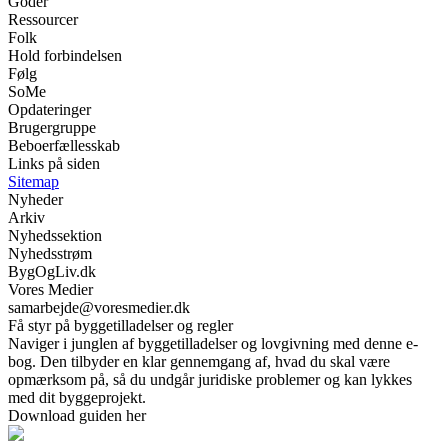
Goder
Ressourcer
Folk
Hold forbindelsen
Følg
SoMe
Opdateringer
Brugergruppe
Beboerfællesskab
Links på siden
Sitemap
Nyheder
Arkiv
Nyhedssektion
Nyhedsstrøm
BygOgLiv.dk
Vores Medier
samarbejde@voresmedier.dk
Få styr på byggetilladelser og regler
Naviger i junglen af byggetilladelser og lovgivning med denne e-
bog. Den tilbyder en klar gennemgang af, hvad du skal være
opmærksom på, så du undgår juridiske problemer og kan lykkes
med dit byggeprojekt.
Download guiden her