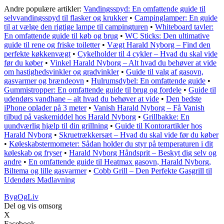
Andre populære artikler:
Vandingsspyd: En omfattende guide til
selvvandingsspyd til flasker og krukker
•
Campinglamper: En guide
til at vælge den rigtige lampe til campingturen
•
Whiteboard tavler:
En omfattende guide til køb og brug
•
WC Sticks: Den ultimative
guide til rene og friske toiletter
•
Vægt Harald Nyborg – Find den
perfekte køkkenvægt
•
Cykelholder til 4 cykler – Hvad du skal vide
før du køber
•
Vinkel Harald Nyborg – Alt hvad du behøver at vide
om hastighedsvinkler og gradvinkler
•
Guide til valg af gasovn,
gasvarmer og brændeovn
•
Hulrumsdybel: En omfattende guide
•
Gummistropper: En omfattende guide til brug og fordele
•
Guide til
udendørs vandhane – alt hvad du behøver at vide
•
Den bedste
iPhone oplader på 3 meter
•
Vanish Harald Nyborg – Få Vanish
tilbud på vaskemiddel hos Harald Nyborg
•
Grillbakke: En
uundværlig hjælp til din grillning
•
Guide til Kontorartikler hos
Harald Nyborg
•
Skruetrækkersæt – Hvad du skal vide før du køber
•
Køleskabstermometer: Sådan holder du styr på temperaturen i dit
køleskab og fryser
•
Harald Nyborg Håndsprit – Beskyt dig selv og
andre
•
En omfattende guide til Heatmax gasovn, Harald Nyborg,
Biltema og lille gasvarmer
•
Cobb Grill – Den Perfekte Gasgrill til
Udendørs Madlavning
Byg
Og
Liv
Del og vis omsorg
X
Facebook