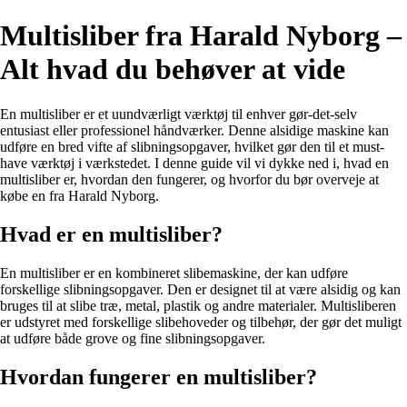
Multisliber fra Harald Nyborg –
Alt hvad du behøver at vide
En multisliber er et uundværligt værktøj til enhver gør-det-selv
entusiast eller professionel håndværker. Denne alsidige maskine kan
udføre en bred vifte af slibningsopgaver, hvilket gør den til et must-
have værktøj i værkstedet. I denne guide vil vi dykke ned i, hvad en
multisliber er, hvordan den fungerer, og hvorfor du bør overveje at
købe en fra Harald Nyborg.
Hvad er en multisliber?
En multisliber er en kombineret slibemaskine, der kan udføre
forskellige slibningsopgaver. Den er designet til at være alsidig og kan
bruges til at slibe træ, metal, plastik og andre materialer. Multisliberen
er udstyret med forskellige slibehoveder og tilbehør, der gør det muligt
at udføre både grove og fine slibningsopgaver.
Hvordan fungerer en multisliber?