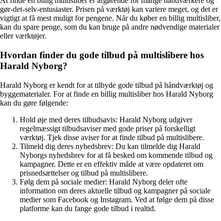
At finde en billig multisliber er afgørende for mange håndværkere og
gør-det-selv-entusiaster. Prisen på værktøj kan variere meget, og det er
vigtigt at få mest muligt for pengene. Når du køber en billig multisliber,
kan du spare penge, som du kan bruge på andre nødvendige materialer
eller værktøjer.
Hvordan finder du gode tilbud på multislibere hos
Harald Nyborg?
Harald Nyborg er kendt for at tilbyde gode tilbud på håndværktøj og
byggematerialer. For at finde en billig multisliber hos Harald Nyborg
kan du gøre følgende:
Hold øje med deres tilbudsavis: Harald Nyborg udgiver
regelmæssigt tilbudsaviser med gode priser på forskelligt
værktøj. Tjek disse aviser for at finde tilbud på multislibere.
Tilmeld dig deres nyhedsbrev: Du kan tilmelde dig Harald
Nyborgs nyhedsbrev for at få besked om kommende tilbud og
kampagner. Dette er en effektiv måde at være opdateret om
prisnedsættelser og tilbud på multislibere.
Følg dem på sociale medier: Harald Nyborg deler ofte
information om deres aktuelle tilbud og kampagner på sociale
medier som Facebook og Instagram. Ved at følge dem på disse
platforme kan du fange gode tilbud i realtid.