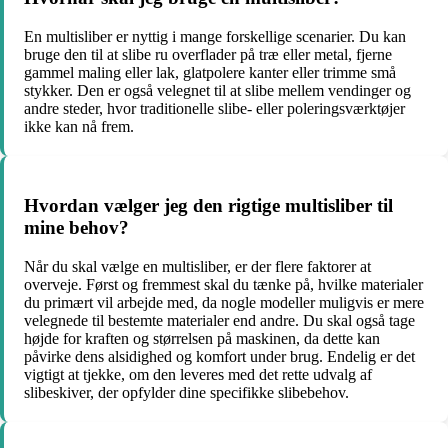
En multisliber er nyttig i mange forskellige scenarier. Du kan
bruge den til at slibe ru overflader på træ eller metal, fjerne
gammel maling eller lak, glatpolere kanter eller trimme små
stykker. Den er også velegnet til at slibe mellem vendinger og
andre steder, hvor traditionelle slibe- eller poleringsværktøjer
ikke kan nå frem.
Hvordan vælger jeg den rigtige multisliber til
mine behov?
Når du skal vælge en multisliber, er der flere faktorer at
overveje. Først og fremmest skal du tænke på, hvilke materialer
du primært vil arbejde med, da nogle modeller muligvis er mere
velegnede til bestemte materialer end andre. Du skal også tage
højde for kraften og størrelsen på maskinen, da dette kan
påvirke dens alsidighed og komfort under brug. Endelig er det
vigtigt at tjekke, om den leveres med det rette udvalg af
slibeskiver, der opfylder dine specifikke slibebehov.