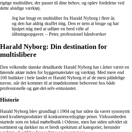
rigtige multisliber, der passer til dine behov, og oplev fordelene ved
dette alsidige værktøj.
Jeg har brugt en multisliber fra Harald Nyborg i flere år,
og den har aldrig skuffet mig. Den er nem at bruge og har
hjulpet mig med at udføre en bred vifte af
slibningsopgaver. – Peter, professionel håndværker
Harald Nyborg: Din destination for
multislibere
Den velkendte danske detailkæde Harald Nyborg har i årtier været en
førende aktør inden for byggematerialer og værktøj. Med mere end
100 butikker i hele landet er Harald Nyborg et af de mest pålidelige
navne, når det kommer til at imødekomme behovene hos både
professionelle og gør-det-selv-entusiaster.
Historie
Harald Nyborg blev grundlagt i 1904 og har siden da været synonymt
med kvalitetsprodukter til konkurrencedygtige priser. Virksomheden
startede som en lokal møbelbutik i Odense, men har siden udvidet sit
sortiment og dækker nu et bredt spektrum af kategorier, herunder