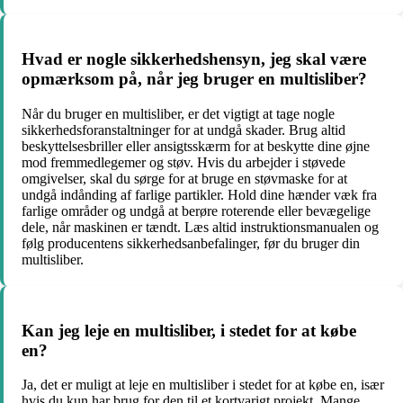
Hvad er nogle sikkerhedshensyn, jeg skal være
opmærksom på, når jeg bruger en multisliber?
Når du bruger en multisliber, er det vigtigt at tage nogle
sikkerhedsforanstaltninger for at undgå skader. Brug altid
beskyttelsesbriller eller ansigtsskærm for at beskytte dine øjne
mod fremmedlegemer og støv. Hvis du arbejder i støvede
omgivelser, skal du sørge for at bruge en støvmaske for at
undgå indånding af farlige partikler. Hold dine hænder væk fra
farlige områder og undgå at berøre roterende eller bevægelige
dele, når maskinen er tændt. Læs altid instruktionsmanualen og
følg producentens sikkerhedsanbefalinger, før du bruger din
multisliber.
Kan jeg leje en multisliber, i stedet for at købe
en?
Ja, det er muligt at leje en multisliber i stedet for at købe en, især
hvis du kun har brug for den til et kortvarigt projekt. Mange