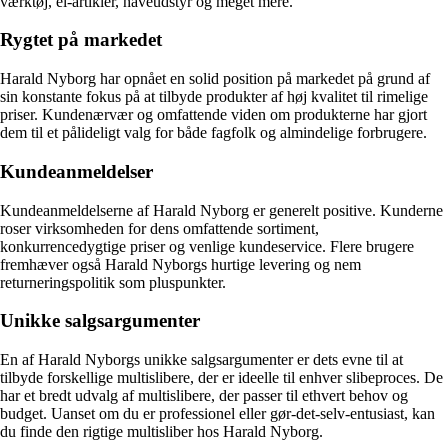
værktøj, el-artikler, haveudstyr og meget mere.
Rygtet på markedet
Harald Nyborg har opnået en solid position på markedet på grund af
sin konstante fokus på at tilbyde produkter af høj kvalitet til rimelige
priser. Kundenærvær og omfattende viden om produkterne har gjort
dem til et pålideligt valg for både fagfolk og almindelige forbrugere.
Kundeanmeldelser
Kundeanmeldelserne af Harald Nyborg er generelt positive. Kunderne
roser virksomheden for dens omfattende sortiment,
konkurrencedygtige priser og venlige kundeservice. Flere brugere
fremhæver også Harald Nyborgs hurtige levering og nem
returneringspolitik som pluspunkter.
Unikke salgsargumenter
En af Harald Nyborgs unikke salgsargumenter er dets evne til at
tilbyde forskellige multislibere, der er ideelle til enhver slibeproces. De
har et bredt udvalg af multislibere, der passer til ethvert behov og
budget. Uanset om du er professionel eller gør-det-selv-entusiast, kan
du finde den rigtige multisliber hos Harald Nyborg.