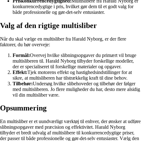
Priskonkurrencedygtighed:
Multislibere fra Harald Nyborg er
konkurrencedygtige i pris, hvilket gør dem til et godt valg for
både professionelle og gør-det-selv entusiaster.
Valg af den rigtige multisliber
Når du skal vælge en multisliber fra Harald Nyborg, er der flere
faktorer, du bør overveje:
Formål:
Overvej hvilke slibningsopgaver du primært vil bruge
multisliberen til. Harald Nyborg tilbyder forskellige modeller,
der er specialiseret til forskellige materialer og opgaver.
Effekt:
Tjek motorens effekt og hastighedsindstillinger for at
sikre, at multisliberen har tilstrækkelig kraft til dine behov.
Tilbehør:
Undersøg hvilke slibehoveder og tilbehør der følger
med multisliberen. Jo flere muligheder du har, desto mere alsidig
vil din multisliber være.
Opsummering
En multisliber er et uundværligt værktøj til enhver, der ønsker at udføre
slibningsopgaver med præcision og effektivitet. Harald Nyborg
tilbyder et bredt udvalg af multislibere til konkurrencedygtige priser,
der passer til både professionelle og gør-det-selv entusiaster. Vælg den