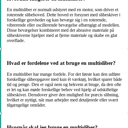
En multisliber er normalt udstyret med en motor, som driver et
roterende slibehoved. Dette hoved er forsynet med slibeskiver i
forskellige grovheder og kan bevæge sig i en roterende,
vibrerende eller oscillerende bevægelse afhængigt af modellen.
Disse bevægelser kombineret med det abrasive materiale på
slibeskiverne hjælper med at fjerne materiale og skabe en glat
overflade.
Hvad er fordelene ved at bruge en multisliber?
En multisliber har mange fordele. For det første kan den udføre
forskellige slibeopgaver med kun ét værktøj, hvilket sparer både
tid og penge. Den er også nem og bekvem at bruge, da den ofte
er let og kan møde forskellige behov ved hjælp af udskiftelige
slibeskiver. Derudover giver den mulighed for præcis slibning,
hvilket er nyttigt, når man arbejder med detaljerede eller svært
tilgængelige områder.
Hvornår skal jeg bruge en multisliber?