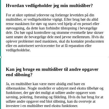
Hvordan vedligeholder jeg min multisliber?
For at sikre optimal ydeevne og forlænge levetiden på din
multisliber, er vedligeholdelse vigtigt. Efter brug bør du altid
rense maskinen for støv og snavs ved hjælp af en pensel eller
støvsugning, da dette kan forhindre tilstopning i bevægelige
dele. Du bør også kontrollere og stramme eventuelle løse skruer
samt smøre de bevægelige dele med jævne mellemrum. Hvis du
oplever problemer med maskinen, skal du kontakte producenten
eller en autoriseret servicecenter for at få reparation eller
vedligeholdelse.
Kan jeg bruge en multisliber til andre opgaver
end slibning?
Ja, en multisliber kan være mere alsidig end bare en
slibemaskine. Nogle modeller er udstyret med ekstra tilbehør og
funktioner, der gør det muligt at udføre andre opgaver som
savning, polering, fræsning og fildeling. Hvis du har brug for at
udføre andre opgaver end blot slibning, kan du overveje at
investere i en multisliber med ekstra funktioner.