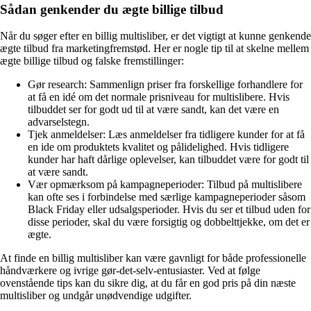
Sådan genkender du ægte billige tilbud
Når du søger efter en billig multisliber, er det vigtigt at kunne genkende
ægte tilbud fra marketingfremstød. Her er nogle tip til at skelne mellem
ægte billige tilbud og falske fremstillinger:
Gør research: Sammenlign priser fra forskellige forhandlere for
at få en idé om det normale prisniveau for multislibere. Hvis
tilbuddet ser for godt ud til at være sandt, kan det være en
advarselstegn.
Tjek anmeldelser: Læs anmeldelser fra tidligere kunder for at få
en ide om produktets kvalitet og pålidelighed. Hvis tidligere
kunder har haft dårlige oplevelser, kan tilbuddet være for godt til
at være sandt.
Vær opmærksom på kampagneperioder: Tilbud på multislibere
kan ofte ses i forbindelse med særlige kampagneperioder såsom
Black Friday eller udsalgsperioder. Hvis du ser et tilbud uden for
disse perioder, skal du være forsigtig og dobbelttjekke, om det er
ægte.
At finde en billig multisliber kan være gavnligt for både professionelle
håndværkere og ivrige gør-det-selv-entusiaster. Ved at følge
ovenstående tips kan du sikre dig, at du får en god pris på din næste
multisliber og undgår unødvendige udgifter.