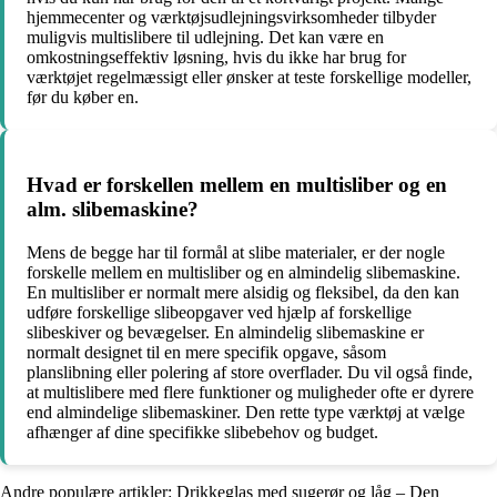
hjemmecenter og værktøjsudlejningsvirksomheder tilbyder
muligvis multislibere til udlejning. Det kan være en
omkostningseffektiv løsning, hvis du ikke har brug for
værktøjet regelmæssigt eller ønsker at teste forskellige modeller,
før du køber en.
Hvad er forskellen mellem en multisliber og en
alm. slibemaskine?
Mens de begge har til formål at slibe materialer, er der nogle
forskelle mellem en multisliber og en almindelig slibemaskine.
En multisliber er normalt mere alsidig og fleksibel, da den kan
udføre forskellige slibeopgaver ved hjælp af forskellige
slibeskiver og bevægelser. En almindelig slibemaskine er
normalt designet til en mere specifik opgave, såsom
planslibning eller polering af store overflader. Du vil også finde,
at multislibere med flere funktioner og muligheder ofte er dyrere
end almindelige slibemaskiner. Den rette type værktøj at vælge
afhænger af dine specifikke slibebehov og budget.
Andre populære artikler:
Drikkeglas med sugerør og låg – Den