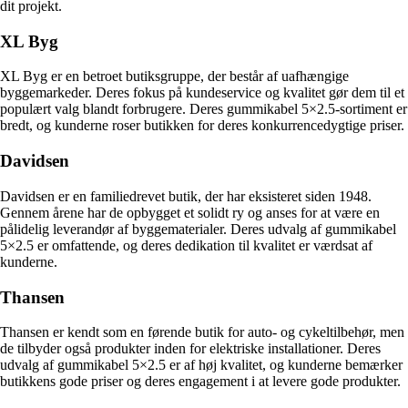
dit projekt.
XL Byg
XL Byg er en betroet butiksgruppe, der består af uafhængige
byggemarkeder. Deres fokus på kundeservice og kvalitet gør dem til et
populært valg blandt forbrugere. Deres gummikabel 5×2.5-sortiment er
bredt, og kunderne roser butikken for deres konkurrencedygtige priser.
Davidsen
Davidsen er en familiedrevet butik, der har eksisteret siden 1948.
Gennem årene har de opbygget et solidt ry og anses for at være en
pålidelig leverandør af byggematerialer. Deres udvalg af gummikabel
5×2.5 er omfattende, og deres dedikation til kvalitet er værdsat af
kunderne.
Thansen
Thansen er kendt som en førende butik for auto- og cykeltilbehør, men
de tilbyder også produkter inden for elektriske installationer. Deres
udvalg af gummikabel 5×2.5 er af høj kvalitet, og kunderne bemærker
butikkens gode priser og deres engagement i at levere gode produkter.