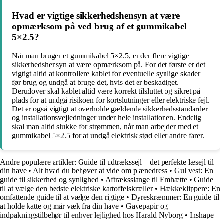
Hvad er vigtige sikkerhedshensyn at være
opmærksom på ved brug af et gummikabel
5×2.5?
Når man bruger et gummikabel 5×2.5, er der flere vigtige
sikkerhedshensyn at være opmærksom på. For det første er det
vigtigt altid at kontrollere kablet for eventuelle synlige skader
før brug og undgå at bruge det, hvis det er beskadiget.
Derudover skal kablet altid være korrekt tilsluttet og sikret på
plads for at undgå risikoen for kortslutninger eller elektriske fejl.
Det er også vigtigt at overholde gældende sikkerhedsstandarder
og installationsvejledninger under hele installationen. Endelig
skal man altid slukke for strømmen, når man arbejder med et
gummikabel 5×2.5 for at undgå elektrisk stød eller andre farer.
Andre populære artikler:
Guide til udtrækssejl – det perfekte læsejl til
din have
•
Alt hvad du behøver at vide om plænedress
•
Gul vest: En
guide til sikkerhed og synlighed
•
Aftræksslange til Emhætte
•
Guide
til at vælge den bedste elektriske kartoffelskræller
•
Hækkeklippere: En
omfattende guide til at vælge den rigtige
•
Dyreskræmmer: En guide til
at holde katte og mår væk fra din have
•
Gavepapir og
indpakningstilbehør til enhver lejlighed hos Harald Nyborg
•
Inshape