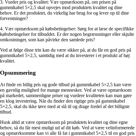
3. Vurder pris og kvalitet: Vær opmærksom på, om prisen på
gummikabel 5×2,5 skal opvejes mod produktets kvalitet og dine
behov. Er det produktet, du virkelig har brug for og lever op til dine
forventninger?
4. Vær opmærksom på købsbetingelser: Sørg for at læse de specifikke
købsbetingelser for tilbuddet. Er der nogen begrænsninger eller skjulte
omkostninger, som kan påvirke den samlede pris?
Ved at følge disse trin kan du være sikker på, at du får en god pris på
gummikabel 5×2,5, samtidig med at du investerer i et produkt af høj
kvalitet.
Opsummering
At finde en billig pris og gode tilbud på gummikabel 5×2,5 kan være
en gavnlig mulighed for mange mennesker. Ved at være opmærksom
på markedet, sammenligne priser og vurdere kvaliteten kan man gøre
en klog investering. Når du finder den rigtige pris på gummikabel
5×2,5, skal du ikke tøve med at slå til og drage fordel af det billigste
tilbud.
Husk altid at være opmærksom på produktets kvalitet og dine egne
behov, så du får mest muligt ud af dit køb. Ved at være velinformerede
og opmærksomme kan vi alle få fat i gummikabel 5×2,5 til en god pris