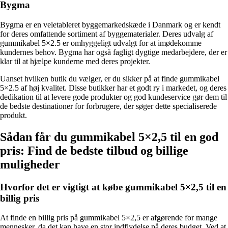
Bygma
Bygma er en veletableret byggemarkedskæde i Danmark og er kendt
for deres omfattende sortiment af byggematerialer. Deres udvalg af
gummikabel 5×2.5 er omhyggeligt udvalgt for at imødekomme
kundernes behov. Bygma har også fagligt dygtige medarbejdere, der er
klar til at hjælpe kunderne med deres projekter.
Uanset hvilken butik du vælger, er du sikker på at finde gummikabel
5×2.5 af høj kvalitet. Disse butikker har et godt ry i markedet, og deres
dedikation til at levere gode produkter og god kundeservice gør dem til
de bedste destinationer for forbrugere, der søger dette specialiserede
produkt.
Sådan får du gummikabel 5×2,5 til en god
pris: Find de bedste tilbud og billige
muligheder
Hvorfor det er vigtigt at købe gummikabel 5×2,5 til en
billig pris
At finde en billig pris på gummikabel 5×2,5 er afgørende for mange
mennesker, da det kan have en stor indflydelse på deres budget. Ved at