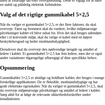
uden at forårsage tab eller overophedning. Dette er vigtigt for at sikre
en stabil og pålidelig elektrisk forbindelse.
Valg af det rigtige gummikabel 5×2,5
Når du vælger et gummikabel 5×2,5, er der flere faktorer, du skal
overveje. Først og fremmest skal du vurdere, hvilke miljømæssige
påvirkninger kablet vil blive udsat for. Hvis det skal bruges udendørs
eller i et krævende miljø, skal du vælge et kabel med en højere
beskyttelsesgrad og bedre modstandsdygtighed.
Derudover skal du overveje den nødvendige længde og antallet af
ledere i kablet. Et gummikabel 5×2,5 har fem ledere, men der er også
andre variationer tilgængelige afhængigt af dine specifikke behov.
Opsummering
Gummikabler 5×2,5 er alsidige og holdbare kabler, der bruges i mange
forskellige applikationer. De er fleksible, modstandsdygtige og har
gode elektriske egenskaber. Når du vælger et gummikabel 5×2,5, skal
du overveje miljømæssige påvirkninger og antallet af ledere i kablet.
Sørg altid for at følge de relevante sikkerhedsforskrifter under
installationen.