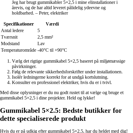
Jeg har brugt gummikabler 5×2,5 i mine elinstallationer i
årevis, og de har altid leveret pålidelig ydeevne og
holdbarhed. – Peter, elektriker
Specifikationer
Værdi
Antal ledere
5
Tværsnit
2,5 mm²
Modstand
Lav
Temperaturområde
-40°C til +90°C
Vælg det rigtige gummikabel 5×2,5 baseret på miljømæssige
påvirkninger.
Følg de relevante sikkerhedsforskrifter under installationen.
Isolér ledningerne korrekt for at undgå kortslutning.
Konsulter en professionel elektriker, hvis du er i tvivl.
Med disse oplysninger er du nu godt rustet til at vælge og bruge et
gummikabel 5×2,5 i dine projekter. Held og lykke!
Gummikabel 5×2.5: Bedste butikker for
dette specialiserede produkt
Hvis du er på udkig efter gummikabel 5×2.5, har du heldet med dig!