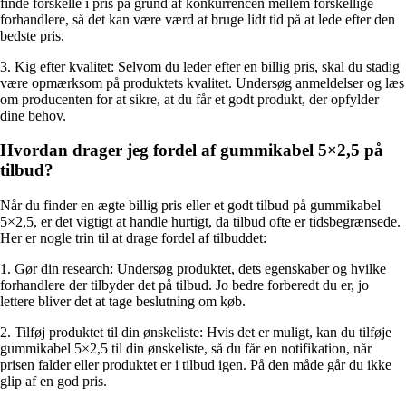
finde forskelle i pris på grund af konkurrencen mellem forskellige
forhandlere, så det kan være værd at bruge lidt tid på at lede efter den
bedste pris.
3. Kig efter kvalitet: Selvom du leder efter en billig pris, skal du stadig
være opmærksom på produktets kvalitet. Undersøg anmeldelser og læs
om producenten for at sikre, at du får et godt produkt, der opfylder
dine behov.
Hvordan drager jeg fordel af gummikabel 5×2,5 på
tilbud?
Når du finder en ægte billig pris eller et godt tilbud på gummikabel
5×2,5, er det vigtigt at handle hurtigt, da tilbud ofte er tidsbegrænsede.
Her er nogle trin til at drage fordel af tilbuddet:
1. Gør din research: Undersøg produktet, dets egenskaber og hvilke
forhandlere der tilbyder det på tilbud. Jo bedre forberedt du er, jo
lettere bliver det at tage beslutning om køb.
2. Tilføj produktet til din ønskeliste: Hvis det er muligt, kan du tilføje
gummikabel 5×2,5 til din ønskeliste, så du får en notifikation, når
prisen falder eller produktet er i tilbud igen. På den måde går du ikke
glip af en god pris.