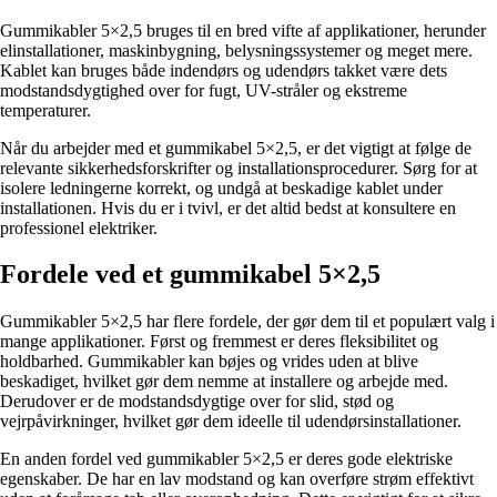
Gummikabler 5×2,5 bruges til en bred vifte af applikationer, herunder
elinstallationer, maskinbygning, belysningssystemer og meget mere.
Kablet kan bruges både indendørs og udendørs takket være dets
modstandsdygtighed over for fugt, UV-stråler og ekstreme
temperaturer.
Når du arbejder med et gummikabel 5×2,5, er det vigtigt at følge de
relevante sikkerhedsforskrifter og installationsprocedurer. Sørg for at
isolere ledningerne korrekt, og undgå at beskadige kablet under
installationen. Hvis du er i tvivl, er det altid bedst at konsultere en
professionel elektriker.
Fordele ved et gummikabel 5×2,5
Gummikabler 5×2,5 har flere fordele, der gør dem til et populært valg i
mange applikationer. Først og fremmest er deres fleksibilitet og
holdbarhed. Gummikabler kan bøjes og vrides uden at blive
beskadiget, hvilket gør dem nemme at installere og arbejde med.
Derudover er de modstandsdygtige over for slid, stød og
vejrpåvirkninger, hvilket gør dem ideelle til udendørsinstallationer.
En anden fordel ved gummikabler 5×2,5 er deres gode elektriske
egenskaber. De har en lav modstand og kan overføre strøm effektivt