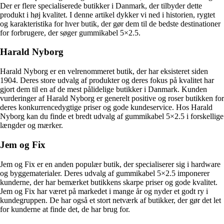
Der er flere specialiserede butikker i Danmark, der tilbyder dette
produkt i høj kvalitet. I denne artikel dykker vi ned i historien, rygtet
og karakteristika for hver butik, der gør dem til de bedste destinationer
for forbrugere, der søger gummikabel 5×2.5.
Harald Nyborg
Harald Nyborg er en velrenommeret butik, der har eksisteret siden
1904. Deres store udvalg af produkter og deres fokus på kvalitet har
gjort dem til en af de mest pålidelige butikker i Danmark. Kunden
vurderinger af Harald Nyborg er generelt positive og roser butikken for
deres konkurrencedygtige priser og gode kundeservice. Hos Harald
Nyborg kan du finde et bredt udvalg af gummikabel 5×2.5 i forskellige
længder og mærker.
Jem og Fix
Jem og Fix er en anden populær butik, der specialiserer sig i hardware
og byggematerialer. Deres udvalg af gummikabel 5×2.5 imponerer
kunderne, der har bemærket butikkens skarpe priser og gode kvalitet.
Jem og Fix har været på markedet i mange år og nyder et godt ry i
kundegruppen. De har også et stort netværk af butikker, der gør det let
for kunderne at finde det, de har brug for.