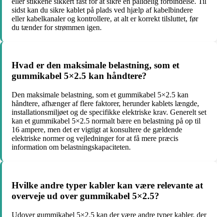
eller stikkene sikkert fast for at sikre en pålidelig forbindelse. Til
sidst kan du sikre kablet på plads ved hjælp af kabelbindere
eller kabelkanaler og kontrollere, at alt er korrekt tilsluttet, før
du tænder for strømmen igen.
Hvad er den maksimale belastning, som et
gummikabel 5×2.5 kan håndtere?
Den maksimale belastning, som et gummikabel 5×2.5 kan
håndtere, afhænger af flere faktorer, herunder kablets længde,
installationsmiljøet og de specifikke elektriske krav. Generelt set
kan et gummikabel 5×2.5 normalt bære en belastning på op til
16 ampere, men det er vigtigt at konsultere de gældende
elektriske normer og vejledninger for at få mere præcis
information om belastningskapaciteten.
Hvilke andre typer kabler kan være relevante at
overveje ud over gummikabel 5×2.5?
Udover gummikabel 5×2.5 kan der være andre typer kabler, der