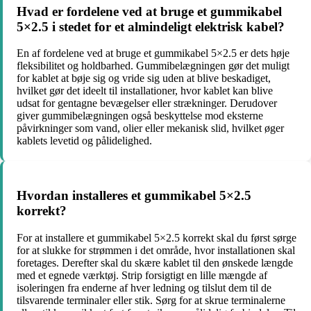
Hvad er fordelene ved at bruge et gummikabel
5×2.5 i stedet for et almindeligt elektrisk kabel?
En af fordelene ved at bruge et gummikabel 5×2.5 er dets høje
fleksibilitet og holdbarhed. Gummibelægningen gør det muligt
for kablet at bøje sig og vride sig uden at blive beskadiget,
hvilket gør det ideelt til installationer, hvor kablet kan blive
udsat for gentagne bevægelser eller strækninger. Derudover
giver gummibelægningen også beskyttelse mod eksterne
påvirkninger som vand, olier eller mekanisk slid, hvilket øger
kablets levetid og pålidelighed.
Hvordan installeres et gummikabel 5×2.5
korrekt?
For at installere et gummikabel 5×2.5 korrekt skal du først sørge
for at slukke for strømmen i det område, hvor installationen skal
foretages. Derefter skal du skære kablet til den ønskede længde
med et egnede værktøj. Strip forsigtigt en lille mængde af
isoleringen fra enderne af hver ledning og tilslut dem til de
tilsvarende terminaler eller stik. Sørg for at skrue terminalerne