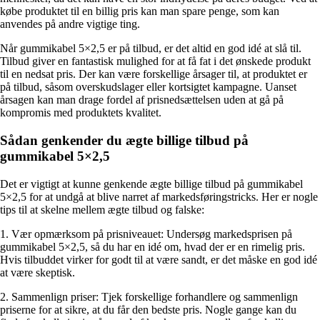
købe produktet til en billig pris kan man spare penge, som kan
anvendes på andre vigtige ting.
Når gummikabel 5×2,5 er på tilbud, er det altid en god idé at slå til.
Tilbud giver en fantastisk mulighed for at få fat i det ønskede produkt
til en nedsat pris. Der kan være forskellige årsager til, at produktet er
på tilbud, såsom overskudslager eller kortsigtet kampagne. Uanset
årsagen kan man drage fordel af prisnedsættelsen uden at gå på
kompromis med produktets kvalitet.
Sådan genkender du ægte billige tilbud på
gummikabel 5×2,5
Det er vigtigt at kunne genkende ægte billige tilbud på gummikabel
5×2,5 for at undgå at blive narret af markedsføringstricks. Her er nogle
tips til at skelne mellem ægte tilbud og falske:
1. Vær opmærksom på prisniveauet: Undersøg markedsprisen på
gummikabel 5×2,5, så du har en idé om, hvad der er en rimelig pris.
Hvis tilbuddet virker for godt til at være sandt, er det måske en god idé
at være skeptisk.
2. Sammenlign priser: Tjek forskellige forhandlere og sammenlign
priserne for at sikre, at du får den bedste pris. Nogle gange kan du