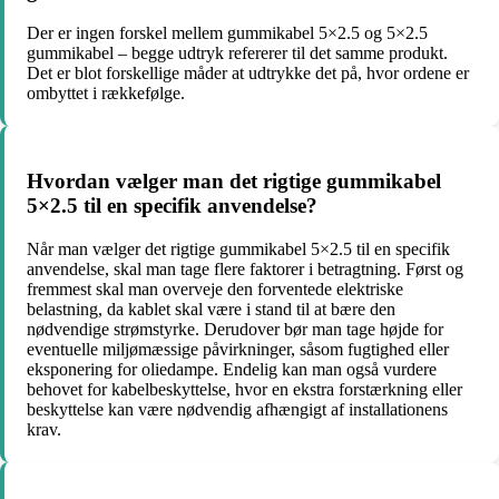
Der er ingen forskel mellem gummikabel 5×2.5 og 5×2.5
gummikabel – begge udtryk refererer til det samme produkt.
Det er blot forskellige måder at udtrykke det på, hvor ordene er
ombyttet i rækkefølge.
Hvordan vælger man det rigtige gummikabel
5×2.5 til en specifik anvendelse?
Når man vælger det rigtige gummikabel 5×2.5 til en specifik
anvendelse, skal man tage flere faktorer i betragtning. Først og
fremmest skal man overveje den forventede elektriske
belastning, da kablet skal være i stand til at bære den
nødvendige strømstyrke. Derudover bør man tage højde for
eventuelle miljømæssige påvirkninger, såsom fugtighed eller
eksponering for oliedampe. Endelig kan man også vurdere
behovet for kabelbeskyttelse, hvor en ekstra forstærkning eller
beskyttelse kan være nødvendig afhængigt af installationens
krav.