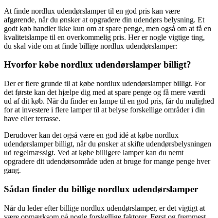
At finde nordlux udendørslamper til en god pris kan være
afgørende, når du ønsker at opgradere din udendørs belysning. Et
godt køb handler ikke kun om at spare penge, men også om at få en
kvalitetslampe til en overkommelig pris. Her er nogle vigtige ting,
du skal vide om at finde billige nordlux udendørslamper:
Hvorfor købe nordlux udendørslamper billigt?
Der er flere grunde til at købe nordlux udendørslamper billigt. For
det første kan det hjælpe dig med at spare penge og få mere værdi
ud af dit køb. Når du finder en lampe til en god pris, får du mulighed
for at investere i flere lamper til at belyse forskellige områder i din
have eller terrasse.
Derudover kan det også være en god idé at købe nordlux
udendørslamper billigt, når du ønsker at skifte udendørsbelysningen
ud regelmæssigt. Ved at købe billigere lamper kan du nemt
opgradere dit udendørsområde uden at bruge for mange penge hver
gang.
Sådan finder du billige nordlux udendørslamper
Når du leder efter billige nordlux udendørslamper, er det vigtigt at
være opmærksom på nogle forskellige faktorer. Først og fremmest