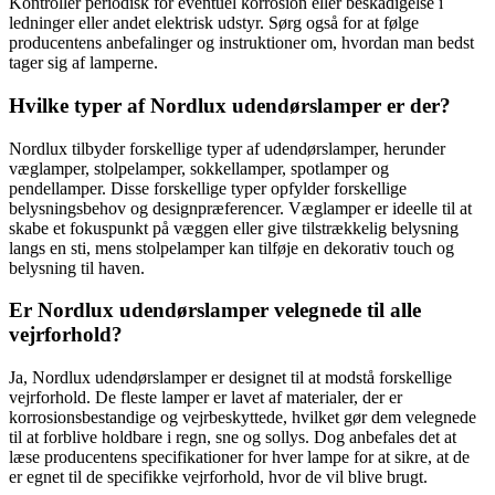
Kontroller periodisk for eventuel korrosion eller beskadigelse i
ledninger eller andet elektrisk udstyr. Sørg også for at følge
producentens anbefalinger og instruktioner om, hvordan man bedst
tager sig af lamperne.
Hvilke typer af Nordlux udendørslamper er der?
Nordlux tilbyder forskellige typer af udendørslamper, herunder
væglamper, stolpelamper, sokkellamper, spotlamper og
pendellamper. Disse forskellige typer opfylder forskellige
belysningsbehov og designpræferencer. Væglamper er ideelle til at
skabe et fokuspunkt på væggen eller give tilstrækkelig belysning
langs en sti, mens stolpelamper kan tilføje en dekorativ touch og
belysning til haven.
Er Nordlux udendørslamper velegnede til alle
vejrforhold?
Ja, Nordlux udendørslamper er designet til at modstå forskellige
vejrforhold. De fleste lamper er lavet af materialer, der er
korrosionsbestandige og vejrbeskyttede, hvilket gør dem velegnede
til at forblive holdbare i regn, sne og sollys. Dog anbefales det at
læse producentens specifikationer for hver lampe for at sikre, at de
er egnet til de specifikke vejrforhold, hvor de vil blive brugt.