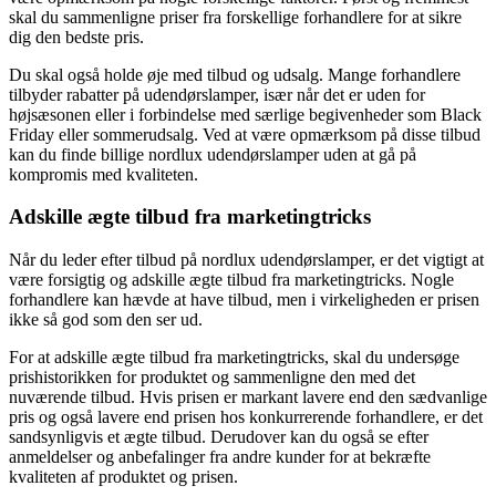
skal du sammenligne priser fra forskellige forhandlere for at sikre
dig den bedste pris.
Du skal også holde øje med tilbud og udsalg. Mange forhandlere
tilbyder rabatter på udendørslamper, især når det er uden for
højsæsonen eller i forbindelse med særlige begivenheder som Black
Friday eller sommerudsalg. Ved at være opmærksom på disse tilbud
kan du finde billige nordlux udendørslamper uden at gå på
kompromis med kvaliteten.
Adskille ægte tilbud fra marketingtricks
Når du leder efter tilbud på nordlux udendørslamper, er det vigtigt at
være forsigtig og adskille ægte tilbud fra marketingtricks. Nogle
forhandlere kan hævde at have tilbud, men i virkeligheden er prisen
ikke så god som den ser ud.
For at adskille ægte tilbud fra marketingtricks, skal du undersøge
prishistorikken for produktet og sammenligne den med det
nuværende tilbud. Hvis prisen er markant lavere end den sædvanlige
pris og også lavere end prisen hos konkurrerende forhandlere, er det
sandsynligvis et ægte tilbud. Derudover kan du også se efter
anmeldelser og anbefalinger fra andre kunder for at bekræfte
kvaliteten af produktet og prisen.