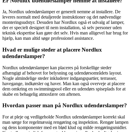
Er Nordlux udendørslamper nemme at installere?
Ja, Nordlux udendørslamper er generelt nemme at installere. De
leveres normalt med detaljerede instruktioner og det nødvendige
monteringsudstyr. Desuden har Nordlux også et udvalg af lamper,
der er specielt designet til nem installation, så selv personer uden
teknisk ekspertise kan gøre det selv. Hvis man alligevel har brug for
hjælp, kan man altid søge professionel assistance.
Hvad er mulige steder at placere Nordlux
udendørslamper?
Nordlux udendørslamper kan placeres på forskellige steder
afhængigt af behovet for belysning og udendørsområdets layout.
Nogle almindelige steder inkluderer indgangspartier, terrasser,
havegange, indkørsler og haver. Man kan også overveje at placere
dem omkring en swimmingpool eller en udendørs spiseplads for at
skabe en behagelig atmosfære om aftenen.
Hvordan passer man på Nordlux udendørslamper?
For at pleje og vedligeholde Nordlux udendørslamper korrekt skal
man sørge for regelmæssig rengøring og inspektion. Rengør lampen
og dens komponenter med en blød klud og milde rengøringsmidler.