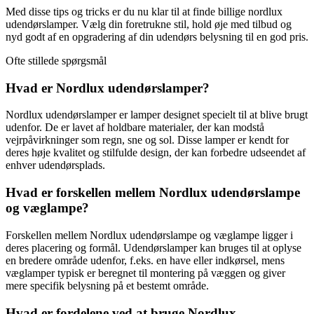
Med disse tips og tricks er du nu klar til at finde billige nordlux
udendørslamper. Vælg din foretrukne stil, hold øje med tilbud og
nyd godt af en opgradering af din udendørs belysning til en god pris.
Ofte stillede spørgsmål
Hvad er Nordlux udendørslamper?
Nordlux udendørslamper er lamper designet specielt til at blive brugt
udenfor. De er lavet af holdbare materialer, der kan modstå
vejrpåvirkninger som regn, sne og sol. Disse lamper er kendt for
deres høje kvalitet og stilfulde design, der kan forbedre udseendet af
enhver udendørsplads.
Hvad er forskellen mellem Nordlux udendørslampe
og væglampe?
Forskellen mellem Nordlux udendørslampe og væglampe ligger i
deres placering og formål. Udendørslamper kan bruges til at oplyse
en bredere område udenfor, f.eks. en have eller indkørsel, mens
væglamper typisk er beregnet til montering på væggen og giver
mere specifik belysning på et bestemt område.
Hvad er fordelene ved at bruge Nordlux