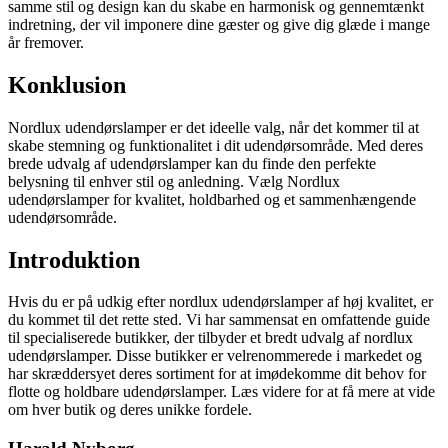
samme stil og design kan du skabe en harmonisk og gennemtænkt
indretning, der vil imponere dine gæster og give dig glæde i mange
år fremover.
Konklusion
Nordlux udendørslamper er det ideelle valg, når det kommer til at
skabe stemning og funktionalitet i dit udendørsområde. Med deres
brede udvalg af udendørslamper kan du finde den perfekte
belysning til enhver stil og anledning. Vælg Nordlux
udendørslamper for kvalitet, holdbarhed og et sammenhængende
udendørsområde.
Introduktion
Hvis du er på udkig efter nordlux udendørslamper af høj kvalitet, er
du kommet til det rette sted. Vi har sammensat en omfattende guide
til specialiserede butikker, der tilbyder et bredt udvalg af nordlux
udendørslamper. Disse butikker er velrenommerede i markedet og
har skræddersyet deres sortiment for at imødekomme dit behov for
flotte og holdbare udendørslamper. Læs videre for at få mere at vide
om hver butik og deres unikke fordele.