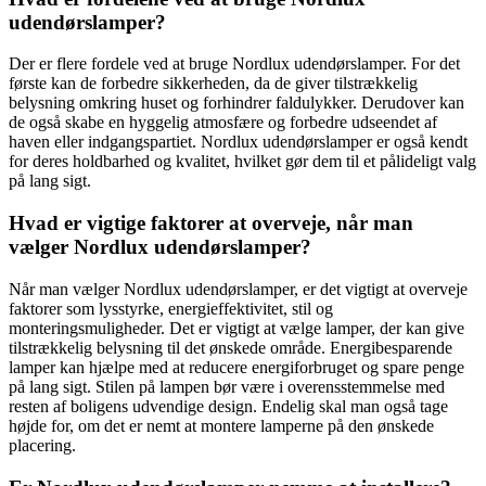
udendørslamper?
Der er flere fordele ved at bruge Nordlux udendørslamper. For det
første kan de forbedre sikkerheden, da de giver tilstrækkelig
belysning omkring huset og forhindrer faldulykker. Derudover kan
de også skabe en hyggelig atmosfære og forbedre udseendet af
haven eller indgangspartiet. Nordlux udendørslamper er også kendt
for deres holdbarhed og kvalitet, hvilket gør dem til et pålideligt valg
på lang sigt.
Hvad er vigtige faktorer at overveje, når man
vælger Nordlux udendørslamper?
Når man vælger Nordlux udendørslamper, er det vigtigt at overveje
faktorer som lysstyrke, energieffektivitet, stil og
monteringsmuligheder. Det er vigtigt at vælge lamper, der kan give
tilstrækkelig belysning til det ønskede område. Energibesparende
lamper kan hjælpe med at reducere energiforbruget og spare penge
på lang sigt. Stilen på lampen bør være i overensstemmelse med
resten af ​​boligens udvendige design. Endelig skal man også tage
højde for, om det er nemt at montere lamperne på den ønskede
placering.