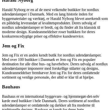
Harald Nyborg
Harald Nyborg er en af de mest velkendte butikker for nordlux
udendørslamper i Danmark. Med en lang historie inden for
byggematerialer og værktøj, er Harald Nyborg blevet anerkendt som
en pålidelig leverandør af kvalitetsprodukter. Deres udvalg af
nordlux udendørslamper er bredt, og du finder alt fra klassisk til
moderne design. Kundeanmeldelser roser butikken for deres
konkurrencedygtige priser og effektive kundeservice.
Jem og Fix
Jem og Fix er en anden kendt butik for nordlux udendørslamper.
Med over 100 butikker i Danmark er Jem og Fix en populær
destination for alle dine hus- og havebehov. Deres udvalg af nordlux
udendørslamper imponerer med forskellige stilarter og designs.
Kundeanmeldelser fremhæver Jem og Fix for deres omfattende
sortiment og venlige personale, der altid er klar til at hjælpe.
Bauhaus
Bauhaus er en international byggevare- og hjemmegør-det-selv
kæde med butikker i hele Danmark. Deres sortiment af nordlux
udendørslamper er omfattende og dækker alt fra moderne til
traditionelle designs. Bauhaus er kendt for deres høje