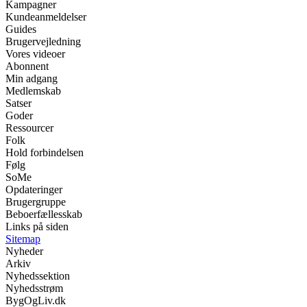
Kampagner
Kundeanmeldelser
Guides
Brugervejledning
Vores videoer
Abonnent
Min adgang
Medlemskab
Satser
Goder
Ressourcer
Folk
Hold forbindelsen
Følg
SoMe
Opdateringer
Brugergruppe
Beboerfællesskab
Links på siden
Sitemap
Nyheder
Arkiv
Nyhedssektion
Nyhedsstrøm
BygOgLiv.dk