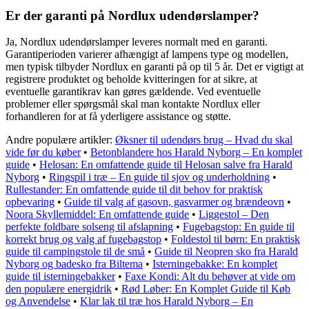
Er der garanti på Nordlux udendørslamper?
Ja, Nordlux udendørslamper leveres normalt med en garanti.
Garantiperioden varierer afhængigt af lampens type og modellen,
men typisk tilbyder Nordlux en garanti på op til 5 år. Det er vigtigt at
registrere produktet og beholde kvitteringen for at sikre, at
eventuelle garantikrav kan gøres gældende. Ved eventuelle
problemer eller spørgsmål skal man kontakte Nordlux eller
forhandleren for at få yderligere assistance og støtte.
Andre populære artikler:
Øksner til udendørs brug – Hvad du skal
vide før du køber
•
Betonblandere hos Harald Nyborg – En komplet
guide
•
Helosan: En omfattende guide til Helosan salve fra Harald
Nyborg
•
Ringspil i træ – En guide til sjov og underholdning
•
Rullestander: En omfattende guide til dit behov for praktisk
opbevaring
•
Guide til valg af gasovn, gasvarmer og brændeovn
•
Noora Skyllemiddel: En omfattende guide
•
Liggestol – Den
perfekte foldbare solseng til afslapning
•
Fugebagstop: En guide til
korrekt brug og valg af fugebagstop
•
Foldestol til børn: En praktisk
guide til campingstole til de små
•
Guide til Neopren sko fra Harald
Nyborg og badesko fra Biltema
•
Isterningebakke: En komplet
guide til isterningebakker
•
Faxe Kondi: Alt du behøver at vide om
den populære energidrik
•
Rød Løber: En Komplet Guide til Køb
og Anvendelse
•
Klar lak til træ hos Harald Nyborg – En