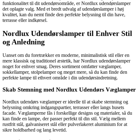
funktionalitet til dit udendørsområde, er Nordlux udendørslamper
det oplagte valg. Med et bredt udvalg af udendørslamper i høj
kvalitet, kan du nemt finde den perfekte belysning til din have,
terrasse eller indkørsel.
Nordlux Udendørslamper til Enhver Stil
og Anledning
Uanset om du foretrækker en moderne, minimalistisk stil eller en
mere klassisk og traditionel æstetik, har Nordlux udendørslamper
noget for enhver smag. Deres sortiment omfatter væglamper,
sokkellamper, stolpelamper og meget mere, så du kan finde den
perfekte lampe til ethvert område i din udendørsindretning.
Skab Stemning med Nordlux Udendørs Væglamper
Nordlux udendørs væglamper er ideelle til at skabe stemning og
belysning omkring indgangspartier, terrasser eller langs husets
facade. Væglamperne fås i forskellige designs og materialer, så du
kan finde en lampe, der passer perfekt til din stil. Vælg mellem
rustfrit stål, galvaniseret stål eller pulverlakeret aluminium for at
sikre holdbarhed og lang levetid.