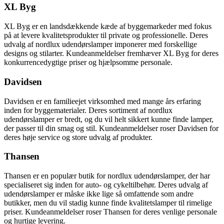
XL Byg
XL Byg er en landsdækkende kæde af byggemarkeder med fokus
på at levere kvalitetsprodukter til private og professionelle. Deres
udvalg af nordlux udendørslamper imponerer med forskellige
designs og stilarter. Kundeanmeldelser fremhæver XL Byg for deres
konkurrencedygtige priser og hjælpsomme personale.
Davidsen
Davidsen er en familieejet virksomhed med mange års erfaring
inden for byggematerialer. Deres sortiment af nordlux
udendørslamper er bredt, og du vil helt sikkert kunne finde lamper,
der passer til din smag og stil. Kundeanmeldelser roser Davidsen for
deres høje service og store udvalg af produkter.
Thansen
Thansen er en populær butik for nordlux udendørslamper, der har
specialiseret sig inden for auto- og cykeltilbehør. Deres udvalg af
udendørslamper er måske ikke lige så omfattende som andre
butikker, men du vil stadig kunne finde kvalitetslamper til rimelige
priser. Kundeanmeldelser roser Thansen for deres venlige personale
og hurtige levering.