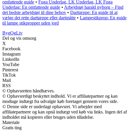
omfattende guide
•
Fuga Underlag, LK Underlag, LK Fuga
Underlag: En omfattende guide
•
Arbejdstøj harald nyborg – Find
det bedste arbejdstøj til dine behov
•
Darttæppe: En guide til at
vælge det rette darttæppe eller dartmåtte
•
Lampestikprop: En guide
til lampe stikpropper uden jord
Byg
Og
Liv
Del og vis omsorg
X
Facebook
Instagram
LinkedIn
YouTube
Pinterest
TikTok
Mail
RSS
© Ophavsretten håndhæves.
© Ophavsretligt beskyttet indhold. Vi er affiliatepartner og kan
modtage indtægt fra udvalgte køb foretaget gennem vores side.
© Denne side er underlagt ophavsret. Vi arbejder med
affiliatepartnere og kan opnå indtægt ved køb via links. Ingen del af
indholdet må kopieres eller bruges uden tilladelse.
Materiale
Gratis ting