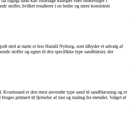
, da fugtigt sand kan forårsage klumper eller blokeringer i
de stoffer, hvilket resulterer i en bedre og mere konsistent
dt sted at starte er hos Harald Nyborg, som tilbyder et udvalg af
enende stoffer og egnet til den specifikke type sandblæser, der
d. Kvartssand er den mest anvendte type sand til sandblæsning og er
ruges primært til fjernelse af rust og maling fra metaller. Valget af