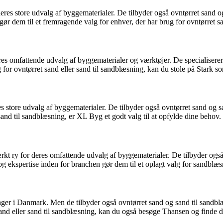
s store udvalg af byggematerialer. De tilbyder også ovntørret sand og 
gør dem til et fremragende valg for enhver, der har brug for ovntørret sa
 omfattende udvalg af byggematerialer og værktøjer. De specialiserer s
for ovntørret sand eller sand til sandblæsning, kan du stole på Stark so
 store udvalg af byggematerialer. De tilbyder også ovntørret sand og 
sand til sandblæsning, er XL Byg et godt valg til at opfylde dine behov.
t ry for deres omfattende udvalg af byggematerialer. De tilbyder også
g og ekspertise inden for branchen gør dem til et oplagt valg for sandbl
nger i Danmark. Men de tilbyder også ovntørret sand og sand til sandbl
nd eller sand til sandblæsning, kan du også besøge Thansen og finde de m