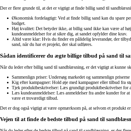
Der er flere grunde til, at det er vigtigt at finde billig sand til sandblæsn
Økonomisk fordelagtigt: Ved at finde billig sand kan du spare peng
budget.
Høj kvalitet: Det betyder ikke, at billig sand ikke kan være af høj 
kundeanmeldelser for at sikre dig, at sandet opfylder dine krav.
Altid være klar: Hvis du finder en pålidelig leverandør, der tilby
sand, når du har et projekt, der skal udføres.
Sådan identificerer du ægte billige tilbud på sand til 
Når du leder efter billig sand til sandblæsning, er det vigtigt at kunne s
Sammenlign priser: Undersøg markedet og sammenlign priserne hos 
Kig efter kampagner: Hold øje med kampagner eller tilbud fra stø
Tjek produktbeskrivelser: Læs grundigt produktbeskrivelser for at s
Læs kundeanmeldelser: Læs anmeldelser fra andre kunder for at få
være et troværdigt tilbud.
Det er dog også vigtigt at være opmærksom på, at selvom et produkt er bi
Vejen til at finde de bedste tilbud på sand til sandblæs
Når du leder efter de bedste tilbud på sand til sandblæsning, er der flere