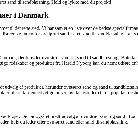
ørret sand til sandblæsning. Held og lykke med dit projekt!
rmaer i Danmark
met til det rette sted. Vi har samlet en liste over de bedste specialfirm
ialiserer sig inden for ovntørret sand, samt sand til sandblæsning – alt 
nmark, der tilbyder ovntørret sand og sand til sandblæsning. Butikken 
rigtige redskaber og produkter fra Harald Nyborg kan du nemt udføre e
t udvalg af produkter, herunder ovntørret sand og sand til sandblæsning
ukter til konkurrencedygtige priser, hvilket gør dem til en populær dest
ærktøjer. De har også et bredt udvalg af ovntørret sand og sand til san
er, hvis du leder efter ovntørret sand eller sand til sandblæsning.