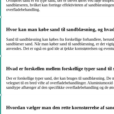
Ovntørret sand er en type sand, der er blevet tørret ved høje tempera
sandblæseren, hvilket kan forringe effektiviteten af sandblæsningen. 
overfladebehandling.
Hvor kan man købe sand til sandblæsning, og hv
Sand til sandblæsning kan købes fra forskellige forhandlere, herun
sandblæser sand. Når man køber sand til sandblæsning, er det vigtigt 
anvendes. Det er også en god ide at tjekke kornstørrelsen og eventu
Hvad er forskellen mellem forskellige typer sand ti
Der er forskellige typer sand, der kan bruges til sandblæsning. De
velegnet til en bred vifte af overfladebehandlinger. Aluminiumoxid e
sandtype afhænger af den specifikke overfladebehandling og de øns
Hvordan vælger man den rette kornstørrelse af san