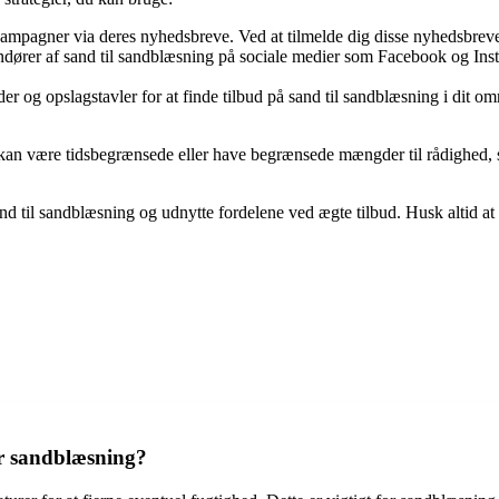
mpagner via deres nyhedsbreve. Ved at tilmelde dig disse nyhedsbreve k
andører af sand til sandblæsning på sociale medier som Facebook og In
der og opslagstavler for at finde tilbud på sand til sandblæsning i dit 
d kan være tidsbegrænsede eller have begrænsede mængder til rådighed, så d
 sand til sandblæsning og udnytte fordelene ved ægte tilbud. Husk altid at 
or sandblæsning?