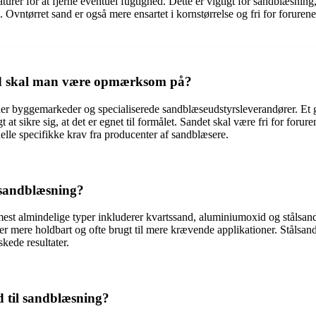
turer for at fjerne eventuel fugtighed. Dette er vigtigt for sandblæsning
Ovntørret sand er også mere ensartet i kornstørrelse og fri for forurenen
ad skal man være opmærksom på?
der byggemarkeder og specialiserede sandblæseudstyrsleverandører. Et go
at sikre sig, at det er egnet til formålet. Sandet skal være fri for forur
elle specifikke krav fra producenter af sandblæsere.
l sandblæsning?
 mest almindelige typer inkluderer kvartssand, aluminiumoxid og stålsan
r mere holdbart og ofte brugt til mere krævende applikationer. Stålsand b
kede resultater.
d til sandblæsning?