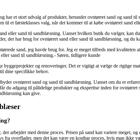
g har et stort udvalg af produkter, herunder ovntørret sand og sand ti
m til et førsteklasses valg, når det kommer til at købe ovntørret sand ell
sand eller sand til sandblæsning. Uanset hvilken butik du vælger, kan du 
r, der har brug for ovntørret sand eller sand til sandblæsning, og du ka
vntørrede sand, jeg havde brug for. Jeg er meget tilfreds med kvaliteten 
 eller sand til sandblæsning.- Søren, tidligere kunde
byggeprojekter og renoveringer. Det er vigtigt at vælge de rigtige mater
til dine specifikke behov.
lbyder ovntørret sand og sand til sandblæsning. Uanset om du er erfaren h
 får du adgang til pålidelige produkter og ekspertise inden for ovntørret
andblæsning kan give.
dblæser
ning?
 der arbejder med denne proces. Prisen på sand kan variere meget, og det
s fra overflader, men det kan være en kostbar proces, hvis man ikke vælg