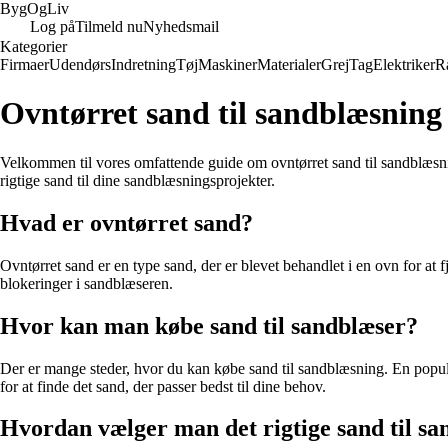
Byg
Og
Liv
Log på
Tilmeld nu
Nyhedsmail
Kategorier
Firmaer
Udendørs
Indretning
Tøj
Maskiner
Materialer
Grej
Tag
Elektriker
R
Ovntørret sand til sandblæsning
Velkommen til vores omfattende guide om ovntørret sand til sandblæsnin
rigtige sand til dine sandblæsningsprojekter.
Hvad er ovntørret sand?
Ovntørret sand er en type sand, der er blevet behandlet i en ovn for at
blokeringer i sandblæseren.
Hvor kan man købe sand til sandblæser?
Der er mange steder, hvor du kan købe sand til sandblæsning. En popul
for at finde det sand, der passer bedst til dine behov.
Hvordan vælger man det rigtige sand til s