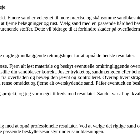
eje:
ojekt. Finere sand er velegnet til mere præcise og skånsomme sandblæsni
il at fjerne belægninger og rust. Vælg sand med en passende hårdhed bas
urenende stoffer. Dette vil bidrage til at forhindre skader på overfladern
lge nogle grundlæggende retningslinjer for at opnå de bedste resultater:
se. Fjern alt løst materiale og beskyt eventuelle omkringliggende overf
dstille din sandblæser korrekt. Juster trykket og sandmængden efter beh
fra overfladen og bevæg den jævnt og kontrolleret. Overlap hvert strøg
rense området og fjerne alt overskydende sand. Påfør eventuelt en besk
rojekt, og jeg var meget tilfreds med resultatet. Sandet var af høj kvali
dig med at opnå professionelle resultater. Ved at vælge det rigtige sand 
ge passende beskyttelsesudstyr under sandblæsningen.