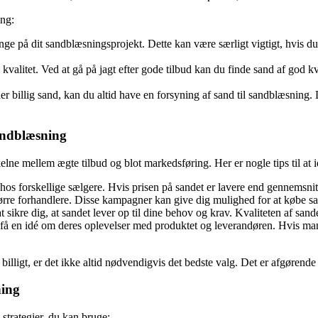
ing:
e på dit sandblæsningsprojekt. Dette kan være særligt vigtigt, hvis du h
kvalitet. Ved at gå på jagt efter gode tilbud kan du finde sand af god kva
der billig sand, kan du altid have en forsyning af sand til sandblæsning.
sandblæsning
kelne mellem ægte tilbud og blot markedsføring. Her er nogle tips til at id
forskellige sælgere. Hvis prisen på sandet er lavere end gennemsnittet,
rre forhandlere. Disse kampagner kan give dig mulighed for at købe sand
ikre dig, at sandet lever op til dine behov og krav. Kvaliteten af sandet
 en idé om deres oplevelser med produktet og leverandøren. Hvis mange 
lligt, er det ikke altid nødvendigvis det bedste valg. Det er afgørende 
ning
 strategier, du kan bruge: