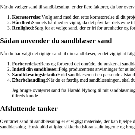
Når du vælger sand til sandblæsning, er der flere faktorer, du bør overv
Kornstørrelse:
Vælg sand med den rette kornstørrelse til dit pr
Hårdhed:
Sandets hårdhed er vigtig, da det påvirker dets evne t
Renlighed:
Sørg for at vælge sand, der er fri for urenheder og for
Sådan anvender du sandblæser sand
Når du har valgt det rigtige sand til din sandblæser, er det vigtigt at fø
Forberedelse:
Rens og forbered det område, du ønsker at sandblæ
Indstil din sandblæser:
Følg producentens anvisninger for at in
Sandblæsningsteknik:
Hold sandblæseren i en passende afstand 
Efterbehandling:
Når du er færdig med sandblæsningen, skal du 
Jeg brugte ovntørret sand fra Harald Nyborg til mit sandblæsningsp
tilfreds kunde.
Afsluttende tanker
Ovntørret sand til sandblæsning er et vigtigt materiale, der kan hjælpe 
sandblæsning. Husk altid at følge sikkerhedsforanstaltningerne og bru