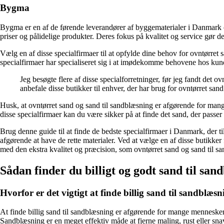
Bygma
Bygma er en af de førende leverandører af byggematerialer i Danmark o
priser og pålidelige produkter. Deres fokus på kvalitet og service gør de
Vælg en af disse specialfirmaer til at opfylde dine behov for ovntørret 
specialfirmaer har specialiseret sig i at imødekomme behovene hos kunde
Jeg besøgte flere af disse specialforretninger, før jeg fandt det o
anbefale disse butikker til enhver, der har brug for ovntørret sand
Husk, at ovntørret sand og sand til sandblæsning er afgørende for mange 
disse specialfirmaer kan du være sikker på at finde det sand, der passer 
Brug denne guide til at finde de bedste specialfirmaer i Danmark, der ti
afgørende at have de rette materialer. Ved at vælge en af disse butikker
med den ekstra kvalitet og præcision, som ovntørret sand og sand til s
Sådan finder du billigt og godt sand til san
Hvorfor er det vigtigt at finde billig sand til sandblæs
At finde billig sand til sandblæsning er afgørende for mange mennesker,
Sandblæsning er en meget effektiv måde at fjerne maling, rust eller snav