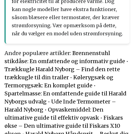
for elektricitet til at producere varme. Dog
kan nogle modeller have ekstra funktioner,
såsom blæsere eller termostater, der kræver
strømforsyning. Vær opmærksom på dette,
når du vælger en model uden strømforsyning.
Andre populære artikler:
Brennenstuhl
stikdåse: En omfattende og informativ guide
•
Trækkugle Harald Nyborg – Find den rette
trækkugle til din trailer
•
Kølerygsæk og
Termorygsæk: En komplet guide
•
Spartelmasse: En omfattende guide til Harald
Nyborgs udvalg
•
Ude Inde Termometer –
Harald Nyborg
•
Opvaskemiddel: Den
ultimative guide til effektiv opvask
•
Fiskars
økse – Den ultimative guide til Fiskars X10
øksen
•
Harald Nyborg Håndsprit – Beskyt dig