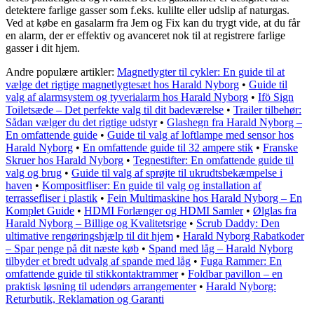
detektere farlige gasser som f.eks. kulilte eller udslip af naturgas.
Ved at købe en gasalarm fra Jem og Fix kan du trygt vide, at du får
en alarm, der er effektiv og avanceret nok til at registrere farlige
gasser i dit hjem.
Andre populære artikler:
Magnetlygter til cykler: En guide til at
vælge det rigtige magnetlygtesæt hos Harald Nyborg
•
Guide til
valg af alarmsystem og tyverialarm hos Harald Nyborg
•
Ifö Sign
Toiletsæde – Det perfekte valg til dit badeværelse
•
Trailer tilbehør:
Sådan vælger du det rigtige udstyr
•
Glashegn fra Harald Nyborg –
En omfattende guide
•
Guide til valg af loftlampe med sensor hos
Harald Nyborg
•
En omfattende guide til 32 ampere stik
•
Franske
Skruer hos Harald Nyborg
•
Tegnestifter: En omfattende guide til
valg og brug
•
Guide til valg af sprøjte til ukrudtsbekæmpelse i
haven
•
Kompositfliser: En guide til valg og installation af
terrassefliser i plastik
•
Fein Multimaskine hos Harald Nyborg – En
Komplet Guide
•
HDMI Forlænger og HDMI Samler
•
Ølglas fra
Harald Nyborg – Billige og Kvalitetsrige
•
Scrub Daddy: Den
ultimative rengøringshjælp til dit hjem
•
Harald Nyborg Rabatkoder
– Spar penge på dit næste køb
•
Spand med låg – Harald Nyborg
tilbyder et bredt udvalg af spande med låg
•
Fuga Rammer: En
omfattende guide til stikkontaktrammer
•
Foldbar pavillon – en
praktisk løsning til udendørs arrangementer
•
Harald Nyborg:
Returbutik, Reklamation og Garanti