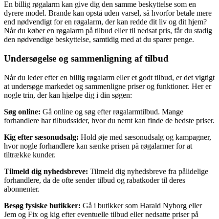
En billig røgalarm kan give dig den samme beskyttelse som en
dyrere model. Brande kan opstå uden varsel, så hvorfor betale mere
end nødvendigt for en røgalarm, der kan redde dit liv og dit hjem?
Når du køber en røgalarm på tilbud eller til nedsat pris, får du stadig
den nødvendige beskyttelse, samtidig med at du sparer penge.
Undersøgelse og sammenligning af tilbud
Når du leder efter en billig røgalarm eller et godt tilbud, er det vigtigt
at undersøge markedet og sammenligne priser og funktioner. Her er
nogle trin, der kan hjælpe dig i din søgen:
Søg online:
Gå online og søg efter røgalarmtilbud. Mange
forhandlere har tilbudssider, hvor du nemt kan finde de bedste priser.
Kig efter sæsonudsalg:
Hold øje med sæsonudsalg og kampagner,
hvor nogle forhandlere kan sænke prisen på røgalarmer for at
tiltrække kunder.
Tilmeld dig nyhedsbreve:
Tilmeld dig nyhedsbreve fra pålidelige
forhandlere, da de ofte sender tilbud og rabatkoder til deres
abonnenter.
Besøg fysiske butikker:
Gå i butikker som Harald Nyborg eller
Jem og Fix og kig efter eventuelle tilbud eller nedsatte priser på