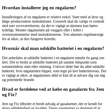
Hvordan installerer jeg en røgalarm?
Installeringen af en røgalarm er relativt enkel. Start med at læse og
følge producentens instruktioner. Generelt skal du vælge et centralt
sted nær soveværelserne, da det er vigtigt at alarmen kan høres
tydeligt. Monter røgalarmen på væggen eller i loftet i
overensstemmelse med instruktionerne. Test alarmen regelmæssigt
for at sikre, at den fungerer korrekt.
Hvornår skal man udskifte batteriet i en røgalarm?
Det anbefales at udskifte batteriet i en røgalarm mindst én gang om
året. Det er bedst at udskifte batteriet på samme tidspunkt som
sommertidens start eller slutning. Udover dette bør du altid udskifte
batteriet, hvis røgalarmen bipper, som tegn på lavt batteriniveau. Det
er vigtigt at sikre, at røgalarmen altid er klar til at advare dig om røg
og potentielle brande.
Hvad er fordelene ved at købe en gasalarm fra Jem
og Fix?
Jem og Fix tilbyder et bredt udvalg af gasalarmer, der er kendt for
deres pålidelighed og kvalitet. Deres gasalarmer er designet til at