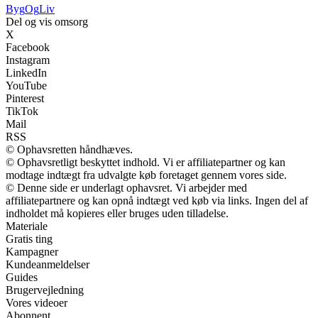
Byg
Og
Liv
Del og vis omsorg
X
Facebook
Instagram
LinkedIn
YouTube
Pinterest
TikTok
Mail
RSS
© Ophavsretten håndhæves.
© Ophavsretligt beskyttet indhold. Vi er affiliatepartner og kan
modtage indtægt fra udvalgte køb foretaget gennem vores side.
© Denne side er underlagt ophavsret. Vi arbejder med
affiliatepartnere og kan opnå indtægt ved køb via links. Ingen del af
indholdet må kopieres eller bruges uden tilladelse.
Materiale
Gratis ting
Kampagner
Kundeanmeldelser
Guides
Brugervejledning
Vores videoer
Abonnent