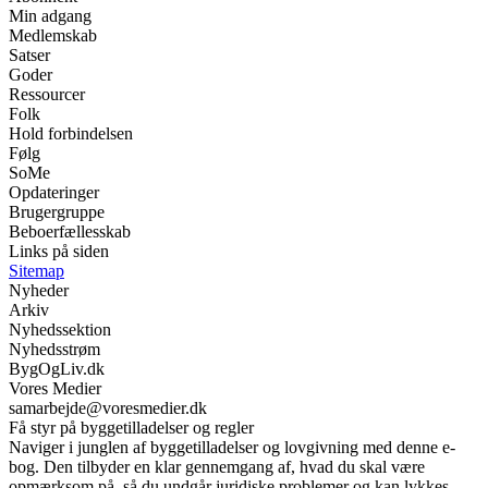
Min adgang
Medlemskab
Satser
Goder
Ressourcer
Folk
Hold forbindelsen
Følg
SoMe
Opdateringer
Brugergruppe
Beboerfællesskab
Links på siden
Sitemap
Nyheder
Arkiv
Nyhedssektion
Nyhedsstrøm
BygOgLiv.dk
Vores Medier
samarbejde@voresmedier.dk
Få styr på byggetilladelser og regler
Naviger i junglen af byggetilladelser og lovgivning med denne e-
bog. Den tilbyder en klar gennemgang af, hvad du skal være
opmærksom på, så du undgår juridiske problemer og kan lykkes