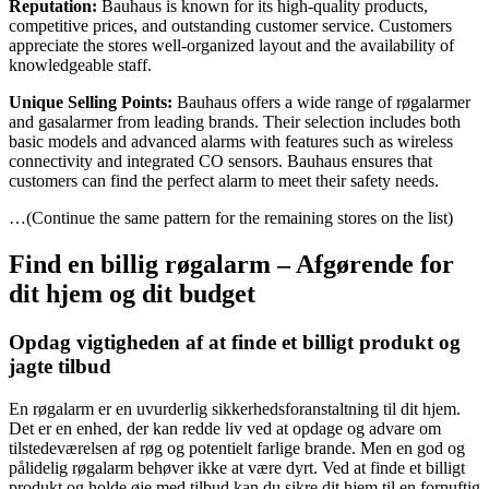
Reputation:
Bauhaus is known for its high-quality products,
competitive prices, and outstanding customer service. Customers
appreciate the stores well-organized layout and the availability of
knowledgeable staff.
Unique Selling Points:
Bauhaus offers a wide range of røgalarmer
and gasalarmer from leading brands. Their selection includes both
basic models and advanced alarms with features such as wireless
connectivity and integrated CO sensors. Bauhaus ensures that
customers can find the perfect alarm to meet their safety needs.
…(Continue the same pattern for the remaining stores on the list)
Find en billig røgalarm – Afgørende for
dit hjem og dit budget
Opdag vigtigheden af at finde et billigt produkt og
jagte tilbud
En røgalarm er en uvurderlig sikkerhedsforanstaltning til dit hjem.
Det er en enhed, der kan redde liv ved at opdage og advare om
tilstedeværelsen af røg og potentielt farlige brande. Men en god og
pålidelig røgalarm behøver ikke at være dyrt. Ved at finde et billigt
produkt og holde øje med tilbud kan du sikre dit hjem til en fornuftig