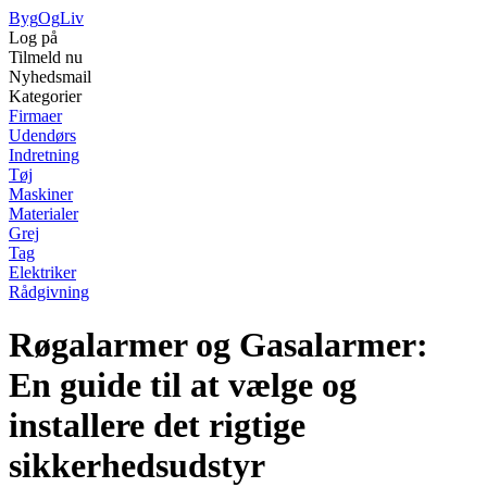
Byg
Og
Liv
Log på
Tilmeld nu
Nyhedsmail
Kategorier
Firmaer
Udendørs
Indretning
Tøj
Maskiner
Materialer
Grej
Tag
Elektriker
Rådgivning
Røgalarmer og Gasalarmer:
En guide til at vælge og
installere det rigtige
sikkerhedsudstyr