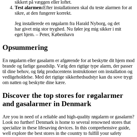
sikkert på væggen eller loftet.
Test alarmen:
Efter installationen skal du teste alarmen for at
sikre, at den fungerer korrekt.
Jeg installerede en røgalarm fra Harald Nyborg, og det
har givet mig stor tryghed. Nu føler jeg mig sikker i mit
eget hjem. – Peter, København
Opsummering
En røgalarm eller gasalarm er afgørende for at beskytte dit hjem mod
brande og farlige gasudslip. Vælg den rigtige type alarm, der passer
til dine behov, og følg producentens instruktioner om installation og
vedligeholdelse. Med det rigtige sikkerhedsudstyr kan du sove trygt
om natten og beskytte dine kære.
Discover the top stores for røgalarmer
and gasalarmer in Denmark
Are you in need of a reliable and high-quality røgalarm or gasalarm?
Look no further! Denmark is home to several renowned stores that
specialize in these lifesaving devices. In this comprehensive guide,
well explore the best stores in the country to fulfill your safety