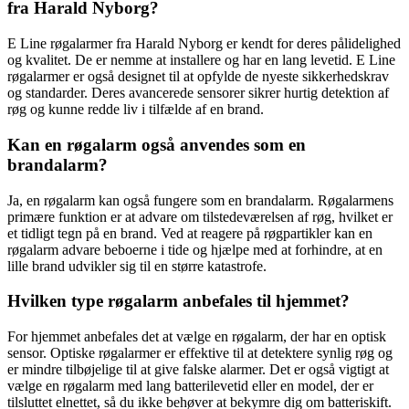
fra Harald Nyborg?
E Line røgalarmer fra Harald Nyborg er kendt for deres pålidelighed
og kvalitet. De er nemme at installere og har en lang levetid. E Line
røgalarmer er også designet til at opfylde de nyeste sikkerhedskrav
og standarder. Deres avancerede sensorer sikrer hurtig detektion af
røg og kunne redde liv i tilfælde af en brand.
Kan en røgalarm også anvendes som en
brandalarm?
Ja, en røgalarm kan også fungere som en brandalarm. Røgalarmens
primære funktion er at advare om tilstedeværelsen af røg, hvilket er
et tidligt tegn på en brand. Ved at reagere på røgpartikler kan en
røgalarm advare beboerne i tide og hjælpe med at forhindre, at en
lille brand udvikler sig til en større katastrofe.
Hvilken type røgalarm anbefales til hjemmet?
For hjemmet anbefales det at vælge en røgalarm, der har en optisk
sensor. Optiske røgalarmer er effektive til at detektere synlig røg og
er mindre tilbøjelige til at give falske alarmer. Det er også vigtigt at
vælge en røgalarm med lang batterilevetid eller en model, der er
tilsluttet elnettet, så du ikke behøver at bekymre dig om batteriskift.