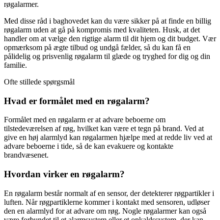
røgalarmer.
Med disse råd i baghovedet kan du være sikker på at finde en billig
røgalarm uden at gå på kompromis med kvaliteten. Husk, at det
handler om at vælge den rigtige alarm til dit hjem og dit budget. Vær
opmærksom på ægte tilbud og undgå fælder, så du kan få en
pålidelig og prisvenlig røgalarm til glæde og tryghed for dig og din
familie.
Ofte stillede spørgsmål
Hvad er formålet med en røgalarm?
Formålet med en røgalarm er at advare beboerne om
tilstedeværelsen af røg, hvilket kan være et tegn på brand. Ved at
give en høj alarmlyd kan røgalarmen hjælpe med at redde liv ved at
advare beboerne i tide, så de kan evakuere og kontakte
brandvæsenet.
Hvordan virker en røgalarm?
En røgalarm består normalt af en sensor, der detekterer røgpartikler i
luften. Når røgpartiklerne kommer i kontakt med sensoren, udløser
den en alarmlyd for at advare om røg. Nogle røgalarmer kan også
være forbundet til et alarmsystem eller et opkaldssystem, der kan