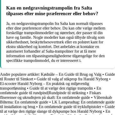
Kan en nedgravningstrampolin fra Salta
tilpasses efter mine præferencer eller behov?
Ja, en nedgravningstrampolin fra Salta kan normalt tilpasses
efter dine præferencer eller behov. Du kan ofte vælge mellem
forskellige trampolinmodeller og størrelser, der passer til din
have og familie. Nogle modeller kan også tilbyde tilvalg som
sikkerhedsnet, beskyttelsesovertræk eller en polstret kant for
ekstra sikkerhed og komfort. Det anbefales at kontakte en
autoriseret forhandler af Salta-trampoliner for at få mere
information om tilpasningsmulighederne tilgængelige for den
specifikke trampolinmodel, du er interesseret i.
Andre populære artikler:
Kødnåle – En Guide til Brug og Valg
•
Guide
til Router til Simkort
•
Guide til valg af stikprop fra Harald Nyborg
•
El-scooter Harald Nyborg – En praktisk og miljøvenlig
transportløsning
•
Guide til at vælge den rigtige trampolin
•
En
omfattende guide til rundpind|Rundpinde til strikning
•
Fiskars
fliserenser og ukrudtsjern på skaft: En omfattende guide
•
Våbenskab
Biltema: En omfattende guide
•
LK Lampeudtag: En omfattende guide
til installation og brug
•
En omfattende guide til trykluftpistoler
•
Guide
til at vælge den rigtige slange til dykpumpe hos Harald Nyborg
•
En