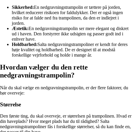
Sikkerhed:
En nedgravningstrampolin er tættere på jorden,
hvilket reducerer risikoen for faldulykker. Der er også ingen
risiko for at falde ned fra trampolinen, da den er indlejret i
jorden.
Æstetik:
En nedgravningstrampolin ser mere elegant og diskret
ud i haven. Den forstyrrer ikke udsigten og passer godt ind i
enhver have.
Holdbarhed:
Salta nedgravningstrampoliner er kendt for deres
høje kvalitet og holdbarhed. De er designet til at modstå
forskellige vejrforhold og holde i mange år.
Hvordan vælger du den rette
nedgravningstrampolin?
Når du skal vælge en nedgravningstrampolin, er der flere faktorer, du
bør overveje:
Størrelse
Den første ting, du skal overveje, er størrelsen på trampolinen. Hvad er
din haveplads? Hvor meget plads har du til rådighed? Salta
nedgravningstrampoliner fås i forskellige størrelser, så du kan finde en,
der passer til din have.