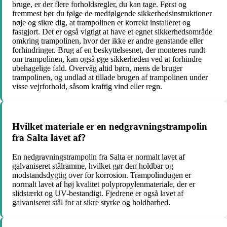
bruge, er der flere forholdsregler, du kan tage. Først og
fremmest bør du følge de medfølgende sikkerhedsinstruktioner
nøje og sikre dig, at trampolinen er korrekt installeret og
fastgjort. Det er også vigtigt at have et egnet sikkerhedsområde
omkring trampolinen, hvor der ikke er andre genstande eller
forhindringer. Brug af en beskyttelsesnet, der monteres rundt
om trampolinen, kan også øge sikkerheden ved at forhindre
ubehagelige fald. Overvåg altid børn, mens de bruger
trampolinen, og undlad at tillade brugen af trampolinen under
visse vejrforhold, såsom kraftig vind eller regn.
Hvilket materiale er en nedgravningstrampolin
fra Salta lavet af?
En nedgravningstrampolin fra Salta er normalt lavet af
galvaniseret stålramme, hvilket gør den holdbar og
modstandsdygtig over for korrosion. Trampolindugen er
normalt lavet af høj kvalitet polypropylenmateriale, der er
slidstærkt og UV-bestandigt. Fjedrene er også lavet af
galvaniseret stål for at sikre styrke og holdbarhed.