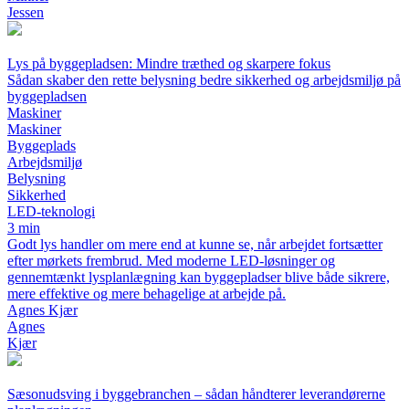
Jessen
Lys på byggepladsen: Mindre træthed og skarpere fokus
Sådan skaber den rette belysning bedre sikkerhed og arbejdsmiljø på
byggepladsen
Maskiner
Maskiner
Byggeplads
Arbejdsmiljø
Belysning
Sikkerhed
LED-teknologi
3 min
Godt lys handler om mere end at kunne se, når arbejdet fortsætter
efter mørkets frembrud. Med moderne LED-løsninger og
gennemtænkt lysplanlægning kan byggepladser blive både sikrere,
mere effektive og mere behagelige at arbejde på.
Agnes Kjær
Agnes
Kjær
Sæsonudsving i byggebranchen – sådan håndterer leverandørerne