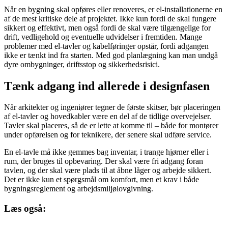
Når en bygning skal opføres eller renoveres, er el-installationerne en
af de mest kritiske dele af projektet. Ikke kun fordi de skal fungere
sikkert og effektivt, men også fordi de skal være tilgængelige for
drift, vedligehold og eventuelle udvidelser i fremtiden. Mange
problemer med el-tavler og kabelføringer opstår, fordi adgangen
ikke er tænkt ind fra starten. Med god planlægning kan man undgå
dyre ombygninger, driftsstop og sikkerhedsrisici.
Tænk adgang ind allerede i designfasen
Når arkitekter og ingeniører tegner de første skitser, bør placeringen
af el-tavler og hovedkabler være en del af de tidlige overvejelser.
Tavler skal placeres, så de er lette at komme til – både for montører
under opførelsen og for teknikere, der senere skal udføre service.
En el-tavle må ikke gemmes bag inventar, i trange hjørner eller i
rum, der bruges til opbevaring. Der skal være fri adgang foran
tavlen, og der skal være plads til at åbne låger og arbejde sikkert.
Det er ikke kun et spørgsmål om komfort, men et krav i både
bygningsreglement og arbejdsmiljølovgivning.
Læs også: