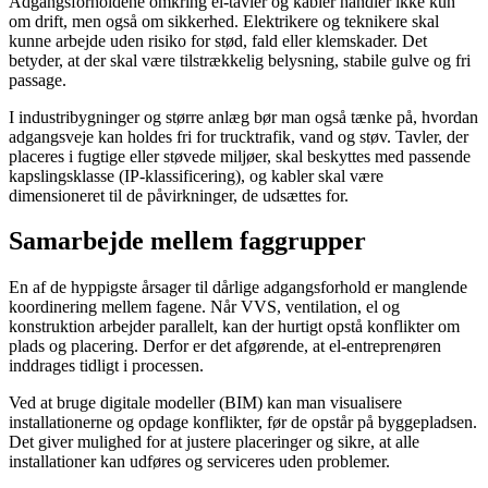
Adgangsforholdene omkring el-tavler og kabler handler ikke kun
om drift, men også om sikkerhed. Elektrikere og teknikere skal
kunne arbejde uden risiko for stød, fald eller klemskader. Det
betyder, at der skal være tilstrækkelig belysning, stabile gulve og fri
passage.
I industribygninger og større anlæg bør man også tænke på, hvordan
adgangsveje kan holdes fri for trucktrafik, vand og støv. Tavler, der
placeres i fugtige eller støvede miljøer, skal beskyttes med passende
kapslingsklasse (IP-klassificering), og kabler skal være
dimensioneret til de påvirkninger, de udsættes for.
Samarbejde mellem faggrupper
En af de hyppigste årsager til dårlige adgangsforhold er manglende
koordinering mellem fagene. Når VVS, ventilation, el og
konstruktion arbejder parallelt, kan der hurtigt opstå konflikter om
plads og placering. Derfor er det afgørende, at el-entreprenøren
inddrages tidligt i processen.
Ved at bruge digitale modeller (BIM) kan man visualisere
installationerne og opdage konflikter, før de opstår på byggepladsen.
Det giver mulighed for at justere placeringer og sikre, at alle
installationer kan udføres og serviceres uden problemer.