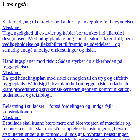
Læs også:
Sikker adgang til el-tavler og kabler – planlægning fra begyndelsen
Maskiner
Tilgængelighed til el-tavler og kabler bør tænkes ind allerede i
designfasen. Med tidlig planlægning kan du sikre sikker drift, nem
vedligeholdelse og fleksibilitet til fremtidige udvidelser – og
samtidig undgå unødige omkostninger og risici.
Handlingsplaner mod risici: Sådan styrker du sikkerheden på
byggepladsen
Maskiner
En god handlingsplan mod risici er nøglen til en tryg og effektiv
byggeplads. Få indsigt i, hvordan du kortlægger risici, udarbejder
klare procedurer og styrker sikkerheden gennem kommunikation,
uddannelse og teknologi.
Belastning i stilladser – forstå fordelingen og undgå fejl i
konstruktionen
Maskiner
Et stillads skal kunne bære mere end blot vægten af materialer og
mennesker – det skal modstå komplekse belastninger og bevare
stabiliteten under alle forhold. Få indsigt i, hvordan belastningen
fordeles, og lær at undgå de typiske konstruktionsfejl, der kan true