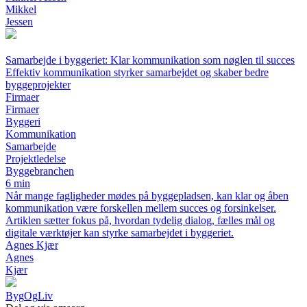
Mikkel
Jessen
Samarbejde i byggeriet: Klar kommunikation som nøglen til succes
Effektiv kommunikation styrker samarbejdet og skaber bedre
byggeprojekter
Firmaer
Firmaer
Byggeri
Kommunikation
Samarbejde
Projektledelse
Byggebranchen
6 min
Når mange fagligheder mødes på byggepladsen, kan klar og åben
kommunikation være forskellen mellem succes og forsinkelser.
Artiklen sætter fokus på, hvordan tydelig dialog, fælles mål og
digitale værktøjer kan styrke samarbejdet i byggeriet.
Agnes Kjær
Agnes
Kjær
Byg
Og
Liv