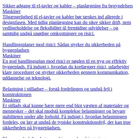
Sikker adgang til el-tavler og kabler – planlægning fra begyndelsen
Maskiner
Tilgængelighed til el-tavler og kabler bør tænkes ind allerede i
designfasen. Med tidlig planlægning kan du sikre sikker drift, nem
vedligeholdelse og fleksibilitet til fremtidige udvidelser – og
samtidig undgå unødige omkostninger og risici.
Handlingsplaner mod risici: Sådan styrker du sikkerheden på
byggepladsen
Maskiner
En god handlingsplan mod risici er nøglen til en tryg og effektiv
byggeplads. Få indsigt i, hvordan du kortlægger risici, udarbejder
klare procedurer og styrker sikkerheden gennem kommunikation,
uddannelse og teknologi.
Belastning i stilladser – forstå fordelingen og undgå fejl i
konstruktionen
Maskiner
Et stillads skal kunne bære mere end blot vægten af materialer og
mennesker – det skal modstå komplekse belastninger og bevare
stabiliteten under alle forhold. Få indsigt i, hvordan belastningen
fordeles, og lær at undgå de typiske konstruktionsfejl, der kan true
sikkerheden på byggepladsen.