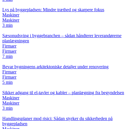
Lys på byggepladsen: Mindre træthed og skarpere fokus
Maskiner
Maskiner
3 min
Sæsonudsving i byggebranchen – sådan håndterer leverandørerne
planlægningen
Firmaer
Firmaer
7 min
Bevar bygningens arkitektoniske detaljer under renovering
Firmaer
Firmaer
5 min
Sikker adgang til el-tavler og kabler – planlægning fra begyndelsen
Maskiner
Maskiner
3 min
Handlingsplaner mod risici: Sådan styrker du sikkerheden på
byggepladsen
Maskiner