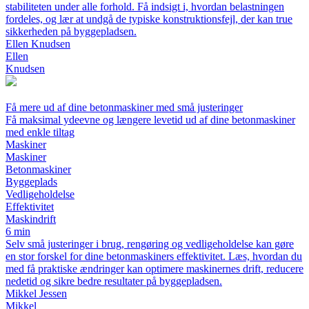
stabiliteten under alle forhold. Få indsigt i, hvordan belastningen
fordeles, og lær at undgå de typiske konstruktionsfejl, der kan true
sikkerheden på byggepladsen.
Ellen Knudsen
Ellen
Knudsen
Få mere ud af dine betonmaskiner med små justeringer
Få maksimal ydeevne og længere levetid ud af dine betonmaskiner
med enkle tiltag
Maskiner
Maskiner
Betonmaskiner
Byggeplads
Vedligeholdelse
Effektivitet
Maskindrift
6 min
Selv små justeringer i brug, rengøring og vedligeholdelse kan gøre
en stor forskel for dine betonmaskiners effektivitet. Læs, hvordan du
med få praktiske ændringer kan optimere maskinernes drift, reducere
nedetid og sikre bedre resultater på byggepladsen.
Mikkel Jessen
Mikkel