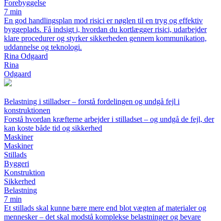
Forebyggelse
7 min
En god handlingsplan mod risici er nøglen til en tryg og effektiv
byggeplads. Få indsigt i, hvordan du kortlægger risici, udarbejder
klare procedurer og styrker sikkerheden gennem kommunikation,
uddannelse og teknologi.
Rina Odgaard
Rina
Odgaard
Belastning i stilladser – forstå fordelingen og undgå fejl i
konstruktionen
Forstå hvordan kræfterne arbejder i stilladset – og undgå de fejl, der
kan koste både tid og sikkerhed
Maskiner
Maskiner
Stillads
Byggeri
Konstruktion
Sikkerhed
Belastning
7 min
Et stillads skal kunne bære mere end blot vægten af materialer og
mennesker – det skal modstå komplekse belastninger og bevare