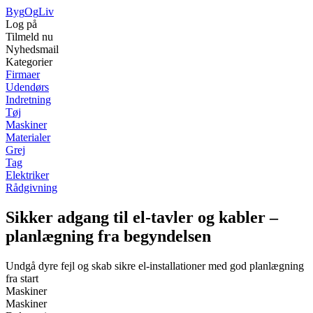
Byg
Og
Liv
Log på
Tilmeld nu
Nyhedsmail
Kategorier
Firmaer
Udendørs
Indretning
Tøj
Maskiner
Materialer
Grej
Tag
Elektriker
Rådgivning
Sikker adgang til el-tavler og kabler –
planlægning fra begyndelsen
Undgå dyre fejl og skab sikre el-installationer med god planlægning
fra start
Maskiner
Maskiner