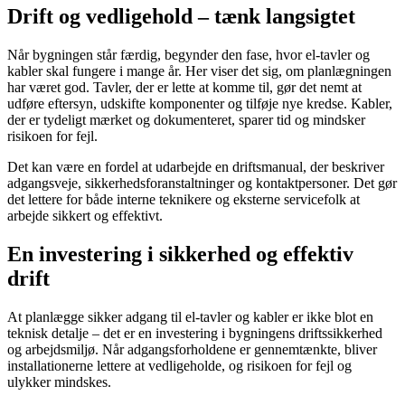
Drift og vedligehold – tænk langsigtet
Når bygningen står færdig, begynder den fase, hvor el-tavler og
kabler skal fungere i mange år. Her viser det sig, om planlægningen
har været god. Tavler, der er lette at komme til, gør det nemt at
udføre eftersyn, udskifte komponenter og tilføje nye kredse. Kabler,
der er tydeligt mærket og dokumenteret, sparer tid og mindsker
risikoen for fejl.
Det kan være en fordel at udarbejde en driftsmanual, der beskriver
adgangsveje, sikkerhedsforanstaltninger og kontaktpersoner. Det gør
det lettere for både interne teknikere og eksterne servicefolk at
arbejde sikkert og effektivt.
En investering i sikkerhed og effektiv
drift
At planlægge sikker adgang til el-tavler og kabler er ikke blot en
teknisk detalje – det er en investering i bygningens driftssikkerhed
og arbejdsmiljø. Når adgangsforholdene er gennemtænkte, bliver
installationerne lettere at vedligeholde, og risikoen for fejl og
ulykker mindskes.