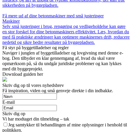
sikkerheden på byggepladsen.
Få mere ud af dine betonmaskiner med små justeringer
Maskiner
Selv små justeringer i brug, rengøring og vedligeholdelse kan gøre
en stor forskel for dine betonmaskiners effektivitet. Læs, hvordan du
med få praktiske ændringer kan optimere maskinernes drift, reducere
nedetid og sikre bedre resultater på byggepladsen.
Få styr på byggetilladelser og regler
Naviger i junglen af byggetilladelser og lovgivning med denne e-
bog. Den tilbyder en klar gennemgang af, hvad du skal være
opmærksom på, så du undgår juridiske problemer og kan lykkes
med dit byggeprojekt.
Download guiden her
Skriv dig op til vores nyhedsbrev
Få inspiration, viden og små genveje direkte i din indbakke.
E-mail
Skriv dig op
Vi har modtaget din tilmelding – tak
Jeg samtykker til behandlingen af mine oplysninger i henhold til
politikken.