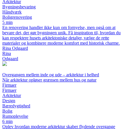
Arkitektur
Bygningsbevaring
Håndværk
Boligrenovering
5 min
En renovering handler ikke kun om fornyelse, men også om at
bevare det, der gør bygningen unik. Få inspiration til, hvordan du
kan respektere husets arkitektoniske detaljer, vælge de rette
materialer og kombinere moderne komfort med historisk charme.
Rina Odgaard
Rina
Odgaard
Overgangen mellem inde og ude – arkitektur i helhed
Når arkitektur opløser grænsen mellem hus og natur
Firmaer
Firmaer
Arkitektur
Design
Bæredygtighed
Bolig
Rumoplevelse
6 min
Oplev hvordan moderne arkitektur skaber flydende overgange