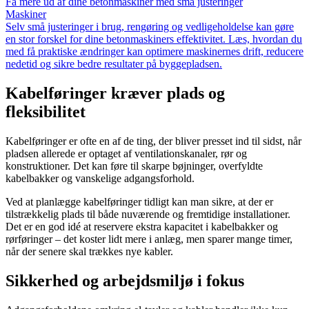
Få mere ud af dine betonmaskiner med små justeringer
Maskiner
Selv små justeringer i brug, rengøring og vedligeholdelse kan gøre
en stor forskel for dine betonmaskiners effektivitet. Læs, hvordan du
med få praktiske ændringer kan optimere maskinernes drift, reducere
nedetid og sikre bedre resultater på byggepladsen.
Kabelføringer kræver plads og
fleksibilitet
Kabelføringer er ofte en af de ting, der bliver presset ind til sidst, når
pladsen allerede er optaget af ventilationskanaler, rør og
konstruktioner. Det kan føre til skarpe bøjninger, overfyldte
kabelbakker og vanskelige adgangsforhold.
Ved at planlægge kabelføringer tidligt kan man sikre, at der er
tilstrækkelig plads til både nuværende og fremtidige installationer.
Det er en god idé at reservere ekstra kapacitet i kabelbakker og
rørføringer – det koster lidt mere i anlæg, men sparer mange timer,
når der senere skal trækkes nye kabler.
Sikkerhed og arbejdsmiljø i fokus