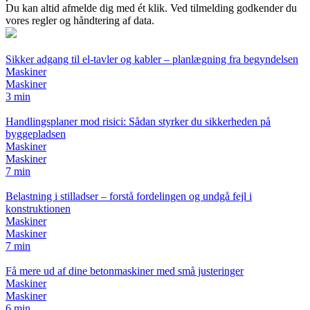
Du kan altid afmelde dig med ét klik. Ved tilmelding godkender du
vores regler og håndtering af data.
Sikker adgang til el-tavler og kabler – planlægning fra begyndelsen
Maskiner
Maskiner
3 min
Handlingsplaner mod risici: Sådan styrker du sikkerheden på
byggepladsen
Maskiner
Maskiner
7 min
Belastning i stilladser – forstå fordelingen og undgå fejl i
konstruktionen
Maskiner
Maskiner
7 min
Få mere ud af dine betonmaskiner med små justeringer
Maskiner
Maskiner
6 min