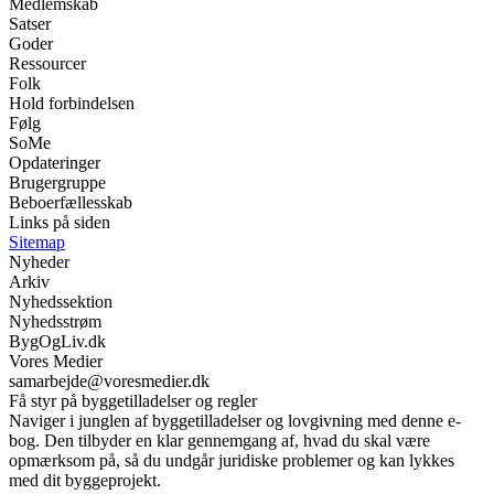
Medlemskab
Satser
Goder
Ressourcer
Folk
Hold forbindelsen
Følg
SoMe
Opdateringer
Brugergruppe
Beboerfællesskab
Links på siden
Sitemap
Nyheder
Arkiv
Nyhedssektion
Nyhedsstrøm
BygOgLiv.dk
Vores Medier
samarbejde@voresmedier.dk
Få styr på byggetilladelser og regler
Naviger i junglen af byggetilladelser og lovgivning med denne e-
bog. Den tilbyder en klar gennemgang af, hvad du skal være
opmærksom på, så du undgår juridiske problemer og kan lykkes
med dit byggeprojekt.