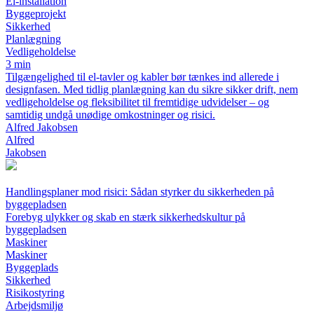
El-installation
Byggeprojekt
Sikkerhed
Planlægning
Vedligeholdelse
3 min
Tilgængelighed til el-tavler og kabler bør tænkes ind allerede i
designfasen. Med tidlig planlægning kan du sikre sikker drift, nem
vedligeholdelse og fleksibilitet til fremtidige udvidelser – og
samtidig undgå unødige omkostninger og risici.
Alfred Jakobsen
Alfred
Jakobsen
Handlingsplaner mod risici: Sådan styrker du sikkerheden på
byggepladsen
Forebyg ulykker og skab en stærk sikkerhedskultur på
byggepladsen
Maskiner
Maskiner
Byggeplads
Sikkerhed
Risikostyring
Arbejdsmiljø