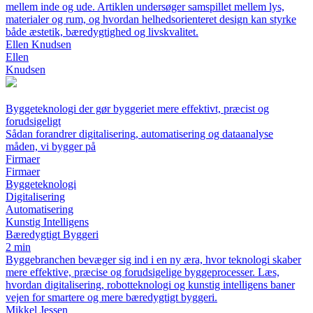
mellem inde og ude. Artiklen undersøger samspillet mellem lys,
materialer og rum, og hvordan helhedsorienteret design kan styrke
både æstetik, bæredygtighed og livskvalitet.
Ellen Knudsen
Ellen
Knudsen
Byggeteknologi der gør byggeriet mere effektivt, præcist og
forudsigeligt
Sådan forandrer digitalisering, automatisering og dataanalyse
måden, vi bygger på
Firmaer
Firmaer
Byggeteknologi
Digitalisering
Automatisering
Kunstig Intelligens
Bæredygtigt Byggeri
2 min
Byggebranchen bevæger sig ind i en ny æra, hvor teknologi skaber
mere effektive, præcise og forudsigelige byggeprocesser. Læs,
hvordan digitalisering, robotteknologi og kunstig intelligens baner
vejen for smartere og mere bæredygtigt byggeri.
Mikkel Jessen