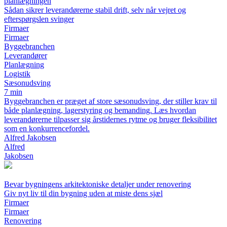
planlægningen
Sådan sikrer leverandørerne stabil drift, selv når vejret og
efterspørgslen svinger
Firmaer
Firmaer
Byggebranchen
Leverandører
Planlægning
Logistik
Sæsonudsving
7 min
Byggebranchen er præget af store sæsonudsving, der stiller krav til
både planlægning, lagerstyring og bemanding. Læs hvordan
leverandørerne tilpasser sig årstidernes rytme og bruger fleksibilitet
som en konkurrencefordel.
Alfred Jakobsen
Alfred
Jakobsen
Bevar bygningens arkitektoniske detaljer under renovering
Giv nyt liv til din bygning uden at miste dens sjæl
Firmaer
Firmaer
Renovering