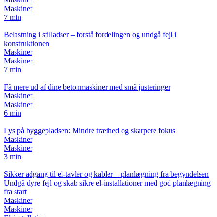
Maskiner
7 min
Belastning i stilladser – forstå fordelingen og undgå fejl i
konstruktionen
Maskiner
Maskiner
7 min
Få mere ud af dine betonmaskiner med små justeringer
Maskiner
Maskiner
6 min
Lys på byggepladsen: Mindre træthed og skarpere fokus
Maskiner
Maskiner
3 min
Sikker adgang til el-tavler og kabler – planlægning fra begyndelsen
Undgå dyre fejl og skab sikre el-installationer med god planlægning
fra start
Maskiner
Maskiner