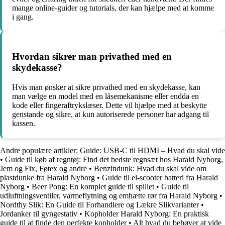
mange online-guider og tutorials, der kan hjælpe med at komme
i gang.
Hvordan sikrer man privathed med en
skydekasse?
Hvis man ønsker at sikre privathed med en skydekasse, kan
man vælge en model med en låsemekanisme eller endda en
kode eller fingeraftrykslæser. Dette vil hjælpe med at beskytte
genstande og sikre, at kun autoriserede personer har adgang til
kassen.
Andre populære artikler:
Guide: USB-C til HDMI – Hvad du skal vide
•
Guide til køb af regntøj: Find det bedste regnsæt hos Harald Nyborg,
Jem og Fix, Føtex og andre
•
Benzindunk: Hvad du skal vide om
plastdunke fra Harald Nyborg
•
Guide til el-scooter batteri fra Harald
Nyborg
•
Beer Pong: En komplet guide til spillet
•
Guide til
udluftningsventiler, varmeflytning og emhætte rør fra Harald Nyborg
•
Nordthy Slik: En Guide til Forhandlere og Lækre Slikvarianter
•
Jordanker til gyngestativ
•
Kopholder Harald Nyborg: En praktisk
guide til at finde den perfekte kopholder
•
Alt hvad du behøver at vide