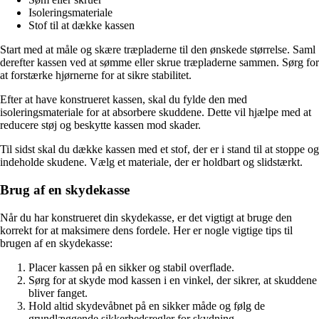
Isoleringsmateriale
Stof til at dække kassen
Start med at måle og skære træpladerne til den ønskede størrelse. Saml
derefter kassen ved at sømme eller skrue træpladerne sammen. Sørg for
at forstærke hjørnerne for at sikre stabilitet.
Efter at have konstrueret kassen, skal du fylde den med
isoleringsmateriale for at absorbere skuddene. Dette vil hjælpe med at
reducere støj og beskytte kassen mod skader.
Til sidst skal du dække kassen med et stof, der er i stand til at stoppe og
indeholde skudene. Vælg et materiale, der er holdbart og slidstærkt.
Brug af en skydekasse
Når du har konstrueret din skydekasse, er det vigtigt at bruge den
korrekt for at maksimere dens fordele. Her er nogle vigtige tips til
brugen af en skydekasse:
Placer kassen på en sikker og stabil overflade.
Sørg for at skyde mod kassen i en vinkel, der sikrer, at skuddene
bliver fanget.
Hold altid skydevåbnet på en sikker måde og følg de
grundlæggende sikkerhedsregler for skydning.