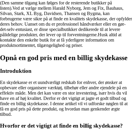
(Den samme tilgang kan følges for de resterende butikker på
listen).Ved at vælge mellem Harald Nyborg, Jem og Fix, Bauhaus,
Silvan, Stark, XL Byg, Davidsen, Thansen og Bygma, kan
forbrugerne være sikre på at finde en kvalitets skydekasse, der opfylder
deres behov. Uanset om du er professionel håndværker eller en gør-
det-selv-entusiast, er disse specialbutikker dedikerede til at levere
pålidelige produkter, der lever op til forventningerne.Husk altid at
kontakte den enkelte butik for at få yderligere information om
produktsortimentet, tilgængelighed og priser.
Opnå en god pris med en billig skydekasse
Introduktion
En skydekasse er et uundværligt redskab for enhver, der ønsker at
opbevare eller organisere værktøj, tilbehør eller andre ejendele på en
effektiv måde. Men det kan være en stor investering, især hvis du vil
have en af høj kvalitet. Derfor er det vigtigt at jagte et godt tilbud og
finde en billig skydekasse. I denne artikel vil vi udforske nøglen til at
få en god pris på dette produkt, og hvordan man genkender ægte
tilbud.
Hvorfor er det vigtigt at finde en billig skydekasse?