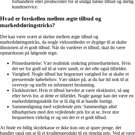
forhandlere eller producenter for at undgå falske tilbud og dårlig
kundeservice.
Hvad er forskellen mellem ægte tilbud og
markedsføringstricks?
Det kan være svært at skelne mellem ægte tilbud og
markedsføringstricks, da nogle virksomheder er dygtige til at skabe
illusionen af et godt tilbud. Når du vurderer et tilbud, skal du være
opmærksom på følgende tegn:
Prisnedsættelse: Vær realistisk omkring prisnedsættelsen. Hvis
det ser for godt ud til at være sandt, er det ofte også tilfældet.
Varighed: Nogle tilbud har begrænset varighed for at skabe et
presserende købebehov. Vær sikker på, at du har tid nok til at
overveje og træffe en informeret beslutning.
Eksklusivitet: Hvis et tilbud hævder at være eksklusivt, så søg
efter bevis for, at dette er tilfældet. Nogle gange kan det være en
markedsføringstaktik for at få dig til at handle hurtigt.
Sammenligning med vejledende pris: Sammenlign altid
tilbudsprisen med den vejledende pris for at se, hvor stor
besparelsen virkelig er og om det er et godt tilbud.
At finde en billig skydekasse er ikke kun om at spare penge, det
handler også om at få et kvalitetsprodukt til en rimelig pris. Ved at være