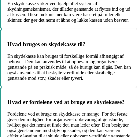
En skydekasse virker ved hjælp af et system af
skydningsmekanismer, der tillader genstande at flyttes ind og ud
af kassen. Disse mekanismer kan være baseret på ruller eller
skinner, der gør det nemt at åbne og lukke kassen uden besvær.
Hvad bruges en skydekasse til?
En skydekasse kan bruges til forskellige formål afhængigt af
behovet. Den kan anvendes til at opbevare og organisere
genstande på en praktisk måde, så de hurtigt kan tilgås. Den kan
også anvendes til at beskytte værdifulde eller skrøbelige
genstande mod støv, skader eller tyveri.
Hvad er fordelene ved at bruge en skydekasse?
Fordelene ved at bruge en skydekasse er mange. For det første
giver den mulighed for organiseret opbevaring af genstande,
hvilket gør det nemt at finde det, man leder efter. Den beskytter
også genstandene mod støv og skader, og den kan være en
effektiv løsning til at skjule eller opbevare værdifulde genstande