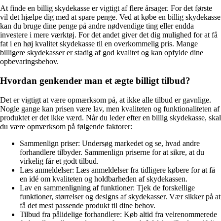
At finde en billig skydekasse er vigtigt af flere årsager. For det første
vil det hjælpe dig med at spare penge. Ved at købe en billig skydekasse
kan du bruge dine penge på andre nødvendige ting eller endda
investere i mere værktøj. For det andet giver det dig mulighed for at få
fat i en høj kvalitet skydekasse til en overkommelig pris. Mange
billigere skydekasser er stadig af god kvalitet og kan opfylde dine
opbevaringsbehov.
Hvordan genkender man et ægte billigt tilbud?
Det er vigtigt at være opmærksom på, at ikke alle tilbud er gavnlige.
Nogle gange kan prisen være lav, men kvaliteten og funktionaliteten af
produktet er det ikke værd. Når du leder efter en billig skydekasse, skal
du være opmærksom på følgende faktorer:
Sammenlign priser: Undersøg markedet og se, hvad andre
forhandlere tilbyder. Sammenlign priserne for at sikre, at du
virkelig får et godt tilbud.
Læs anmeldelser: Læs anmeldelser fra tidligere købere for at få
en idé om kvaliteten og holdbarheden af skydekassen.
Lav en sammenligning af funktioner: Tjek de forskellige
funktioner, størrelser og designs af skydekasser. Vær sikker på at
få det mest passende produkt til dine behov.
Tilbud fra pålidelige forhandlere: Køb altid fra velrenommerede