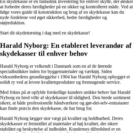
En skydekasse er en fantastisk investering for enhver skytte, der ønsker
at forbedre deres færdigheder på en sikker og kontrolleret måde. Ved at
følge vores guide til konstruktion og brug af en skydekasse kan du
nyde fordelene ved øget sikkerhed, bedre færdigheder og
støjreduktion.
Start dit skydetræning i dag med en skydekasse!
Harald Nyborg: En etableret leverandør af
skydekasser til enhver behov
Harald Nyborg er velkendt i Danmark som en af de førende
specialbutikker inden for byggematerialer og værktøj. Siden
virksomhedens grundlæggelse i 1904 har Harald Nyborg opbygget et
solidt ry ved at levere kvalitetsprodukter og fremragende service.
Med fokus på at opfylde forskellige kunders unikke behov har Harald
Nyborg en bred vifte af skydekasser til rådighed. Den brede sortiment
sikrer, at både professionelle håndværkere og gør-det-selv-entusiaster
kan finde præcis den skydekasse, de har brug for.
Harald Nyborg lægger stor vægt på kvalitet og holdbarhed. Deres
skydekasser er fremstillet af materialer af høj kvalitet, der sikrer
stabilitet og beskyttelse af indholdet. Kundernes tilfredshed er en