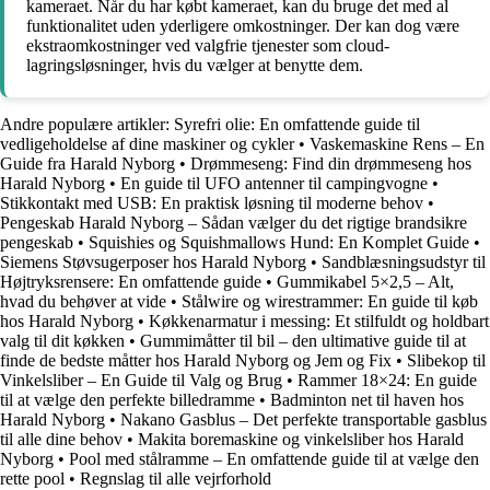
kameraet. Når du har købt kameraet, kan du bruge det med al
funktionalitet uden yderligere omkostninger. Der kan dog være
ekstraomkostninger ved valgfrie tjenester som cloud-
lagringsløsninger, hvis du vælger at benytte dem.
Andre populære artikler:
Syrefri olie: En omfattende guide til
vedligeholdelse af dine maskiner og cykler
•
Vaskemaskine Rens – En
Guide fra Harald Nyborg
•
Drømmeseng: Find din drømmeseng hos
Harald Nyborg
•
En guide til UFO antenner til campingvogne
•
Stikkontakt med USB: En praktisk løsning til moderne behov
•
Pengeskab Harald Nyborg – Sådan vælger du det rigtige brandsikre
pengeskab
•
Squishies og Squishmallows Hund: En Komplet Guide
•
Siemens Støvsugerposer hos Harald Nyborg
•
Sandblæsningsudstyr til
Højtryksrensere: En omfattende guide
•
Gummikabel 5×2,5 – Alt,
hvad du behøver at vide
•
Stålwire og wirestrammer: En guide til køb
hos Harald Nyborg
•
Køkkenarmatur i messing: Et stilfuldt og holdbart
valg til dit køkken
•
Gummimåtter til bil – den ultimative guide til at
finde de bedste måtter hos Harald Nyborg og Jem og Fix
•
Slibekop til
Vinkelsliber – En Guide til Valg og Brug
•
Rammer 18×24: En guide
til at vælge den perfekte billedramme
•
Badminton net til haven hos
Harald Nyborg
•
Nakano Gasblus – Det perfekte transportable gasblus
til alle dine behov
•
Makita boremaskine og vinkelsliber hos Harald
Nyborg
•
Pool med stålramme – En omfattende guide til at vælge den
rette pool
•
Regnslag til alle vejrforhold