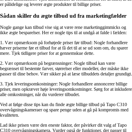
er pålidelige og leverer ægte produkter til billige priser.
Sådan skiller du ægte tilbud ud fra marketingfælder
Nogle gange kan tilbud vise sig at være rene marketinggimmicks og
ikke ægte besparelser. Her er nogle tips til at undgå at falde i fælden:
1. Vær opmærksom på forhøjede priser før tilbud: Nogle forhandlere
hæver priserne før et tilbud for at få det til at se ud som om, du sparer
mere. Tjek tidligere priser for at gennemskue dette.
2. Vær opmærksom på begrænsninger: Nogle tilbud kan være
begrænset til bestemte farver, størrelser eller modeller, der måske ikke
passer til dine behov. Vær sikker på at læse tilbuddets detaljer grundigt.
3. Tjek leveringsomkostninger: Nogle forhandlere annoncerer billige
priser, men opkræver høje leveringsomkostninger. Sørg for at inkludere
alle omkostninger, når du vurderer tilbudet.
Ved at følge disse tips kan du finde ægte billige tilbud på Tapo C310
overvågningskameraer og spare penge uden at gå på kompromis med
kvaliteten.
Lad ikke prisen være den eneste faktor, der påvirker dit valg af Tapo
C310 overvågningskamera. Vurder også de funktioner, der passer til