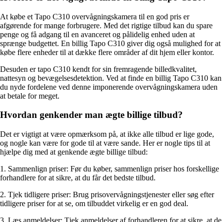
At købe et Tapo C310 overvågningskamera til en god pris er
afgørende for mange forbrugere. Med det rigtige tilbud kan du spare
penge og få adgang til en avanceret og pålidelig enhed uden at
sprænge budgettet. En billig Tapo C310 giver dig også mulighed for at
købe flere enheder til at dække flere områder af dit hjem eller kontor.
Desuden er tapo C310 kendt for sin fremragende billedkvalitet,
nattesyn og bevægelsesdetektion. Ved at finde en billig Tapo C310 kan
du nyde fordelene ved denne imponerende overvågningskamera uden
at betale for meget.
Hvordan genkender man ægte billige tilbud?
Det er vigtigt at være opmærksom på, at ikke alle tilbud er lige gode,
og nogle kan være for gode til at være sande. Her er nogle tips til at
hjælpe dig med at genkende ægte billige tilbud:
1. Sammenlign priser: Før du køber, sammenlign priser hos forskellige
forhandlere for at sikre, at du får det bedste tilbud.
2. Tjek tidligere priser: Brug prisovervågningstjenester eller søg efter
tidligere priser for at se, om tilbuddet virkelig er en god deal.
3. Læs anmeldelser: Tjek anmeldelser af forhandleren for at sikre, at de