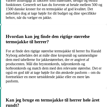
variere afhængigt af faktorer som materialer, design og ekstra
funktioner. Generelt set kan du forvente at betale mellem 500 og
1500 danske kroner for en termojakke af god kvalitet. Det
anbefales dog at tage højde for dit budget og dine specifikke
behov, når du vælger en jakke.
Hvordan kan jeg finde den rigtige størrelse
termojakke til herrer?
For at finde den rigtige størrelse termojakke til herrer fra Harald
Nyborg anbefales det at måle dine kropsmål og sammenligne
dem med tabellerne for jakkestørrelser, der er angivet af
producenten. Mål din brystomkreds, taljeomkreds og
hofteomkreds og match dem med den relevante størrelse. Det er
også en god idé at tage højde for din ønskede pasform – om du
foretrækker en mere tætsiddende jakke eller en mere løs
pasform.
Kan jeg bruge en termojakke til herrer hele året
rundt?