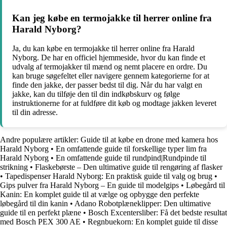
Kan jeg købe en termojakke til herrer online fra
Harald Nyborg?
Ja, du kan købe en termojakke til herrer online fra Harald
Nyborg. De har en officiel hjemmeside, hvor du kan finde et
udvalg af termojakker til mænd og nemt placere en ordre. Du
kan bruge søgefeltet eller navigere gennem kategorierne for at
finde den jakke, der passer bedst til dig. Når du har valgt en
jakke, kan du tilføje den til din indkøbskurv og følge
instruktionerne for at fuldføre dit køb og modtage jakken leveret
til din adresse.
Andre populære artikler:
Guide til at købe en drone med kamera hos
Harald Nyborg
•
En omfattende guide til forskellige typer lim fra
Harald Nyborg
•
En omfattende guide til rundpind|Rundpinde til
strikning
•
Flaskebørste – Den ultimative guide til rengøring af flasker
•
Tapedispenser Harald Nyborg: En praktisk guide til valg og brug
•
Gips pulver fra Harald Nyborg – En guide til modelgips
•
Løbegård til
Kanin: En komplet guide til at vælge og opbygge den perfekte
løbegård til din kanin
•
Adano Robotplæneklipper: Den ultimative
guide til en perfekt plæne
•
Bosch Excentersliber: Få det bedste resultat
med Bosch PEX 300 AE
•
Regnbuekorn: En komplet guide til disse