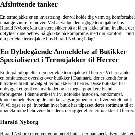
Afsluttende tanker
En termojakke er en investering, der vil holde dig varm og komfortabel
i mange vintre fremover. Ved at vælge den rigtige termojakke hos
Harald Nyborg kan du være sikker på at få en jakke af høj kvalitet, der
opfylder dine behov. Så gå ikke på kompromis med din komfort – find
din perfekte termojakke hos Harald Nyborg i dag!
En Dybdegående Anmeldelse af Butikker
Specialiseret i Termojakker til Herrer
Er du på udkig efter den perfekte termojakke til herrer? Vi har samlet
en omfattende oversigt over butikker i Danmark, der er kendt for at
tilbyde et bredt udvalg af termojakker til herrer. Disse butikker har
opbygget et godt ry i markedet og er meget populære blandt
forbrugerne. I denne artikel vil vi udforske historien, omdømmet,
kundeanmeldelser og de unikke salgsargumenter for hver enkelt butik.
Vi vil også se på, hvordan hver butik har tilpasset deres sortiment til at
imødekomme behovene hos dem, der søger efter termojakker til herrer.
Harald Nyborg
Harald Nyborg er en velrenommeret butik, der har specialiseret sig i et