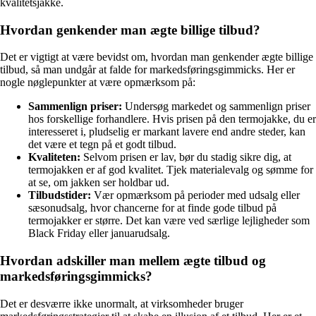
kvalitetsjakke.
Hvordan genkender man ægte billige tilbud?
Det er vigtigt at være bevidst om, hvordan man genkender ægte billige
tilbud, så man undgår at falde for markedsføringsgimmicks. Her er
nogle nøglepunkter at være opmærksom på:
Sammenlign priser:
Undersøg markedet og sammenlign priser
hos forskellige forhandlere. Hvis prisen på den termojakke, du er
interesseret i, pludselig er markant lavere end andre steder, kan
det være et tegn på et godt tilbud.
Kvaliteten:
Selvom prisen er lav, bør du stadig sikre dig, at
termojakken er af god kvalitet. Tjek materialevalg og sømme for
at se, om jakken ser holdbar ud.
Tilbudstider:
Vær opmærksom på perioder med udsalg eller
sæsonudsalg, hvor chancerne for at finde gode tilbud på
termojakker er større. Det kan være ved særlige lejligheder som
Black Friday eller januarudsalg.
Hvordan adskiller man mellem ægte tilbud og
markedsføringsgimmicks?
Det er desværre ikke unormalt, at virksomheder bruger