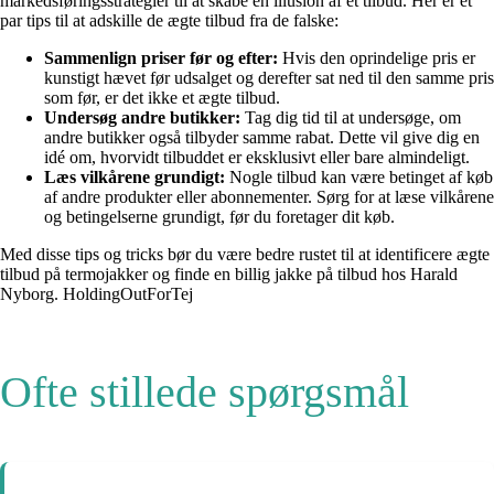
markedsføringsstrategier til at skabe en illusion af et tilbud. Her er et
par tips til at adskille de ægte tilbud fra de falske:
Sammenlign priser før og efter:
Hvis den oprindelige pris er
kunstigt hævet før udsalget og derefter sat ned til den samme pris
som før, er det ikke et ægte tilbud.
Undersøg andre butikker:
Tag dig tid til at undersøge, om
andre butikker også tilbyder samme rabat. Dette vil give dig en
idé om, hvorvidt tilbuddet er eksklusivt eller bare almindeligt.
Læs vilkårene grundigt:
Nogle tilbud kan være betinget af køb
af andre produkter eller abonnementer. Sørg for at læse vilkårene
og betingelserne grundigt, før du foretager dit køb.
Med disse tips og tricks bør du være bedre rustet til at identificere ægte
tilbud på termojakker og finde en billig jakke på tilbud hos Harald
Nyborg. HoldingOutForTej
Ofte stillede spørgsmål