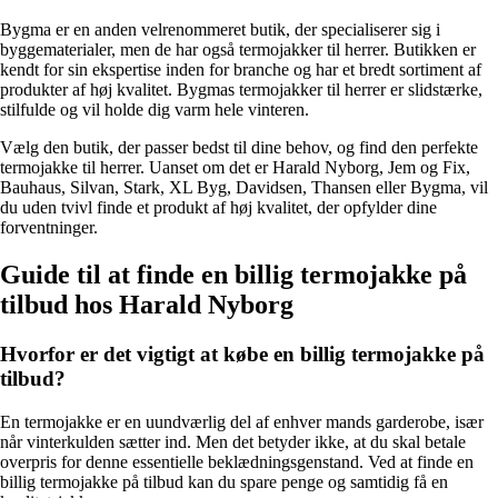
Bygma er en anden velrenommeret butik, der specialiserer sig i
byggematerialer, men de har også termojakker til herrer. Butikken er
kendt for sin ekspertise inden for branche og har et bredt sortiment af
produkter af høj kvalitet. Bygmas termojakker til herrer er slidstærke,
stilfulde og vil holde dig varm hele vinteren.
Vælg den butik, der passer bedst til dine behov, og find den perfekte
termojakke til herrer. Uanset om det er Harald Nyborg, Jem og Fix,
Bauhaus, Silvan, Stark, XL Byg, Davidsen, Thansen eller Bygma, vil
du uden tvivl finde et produkt af høj kvalitet, der opfylder dine
forventninger.
Guide til at finde en billig termojakke på
tilbud hos Harald Nyborg
Hvorfor er det vigtigt at købe en billig termojakke på
tilbud?
En termojakke er en uundværlig del af enhver mands garderobe, især
når vinterkulden sætter ind. Men det betyder ikke, at du skal betale
overpris for denne essentielle beklædningsgenstand. Ved at finde en
billig termojakke på tilbud kan du spare penge og samtidig få en