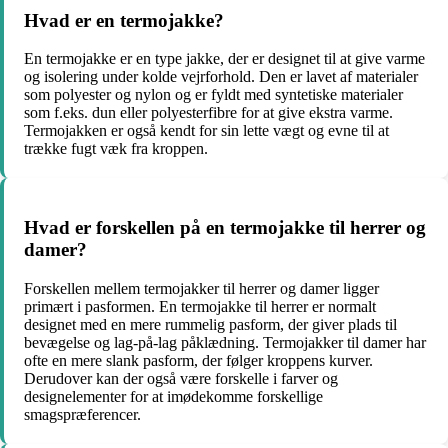
Hvad er en termojakke?
En termojakke er en type jakke, der er designet til at give varme
og isolering under kolde vejrforhold. Den er lavet af materialer
som polyester og nylon og er fyldt med syntetiske materialer
som f.eks. dun eller polyesterfibre for at give ekstra varme.
Termojakken er også kendt for sin lette vægt og evne til at
trække fugt væk fra kroppen.
Hvad er forskellen på en termojakke til herrer og
damer?
Forskellen mellem termojakker til herrer og damer ligger
primært i pasformen. En termojakke til herrer er normalt
designet med en mere rummelig pasform, der giver plads til
bevægelse og lag-på-lag påklædning. Termojakker til damer har
ofte en mere slank pasform, der følger kroppens kurver.
Derudover kan der også være forskelle i farver og
designelementer for at imødekomme forskellige
smagspræferencer.