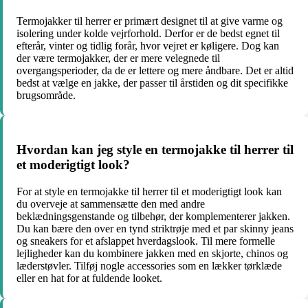
Termojakker til herrer er primært designet til at give varme og
isolering under kolde vejrforhold. Derfor er de bedst egnet til
efterår, vinter og tidlig forår, hvor vejret er køligere. Dog kan
der være termojakker, der er mere velegnede til
overgangsperioder, da de er lettere og mere åndbare. Det er altid
bedst at vælge en jakke, der passer til årstiden og dit specifikke
brugsområde.
Hvordan kan jeg style en termojakke til herrer til
et moderigtigt look?
For at style en termojakke til herrer til et moderigtigt look kan
du overveje at sammensætte den med andre
beklædningsgenstande og tilbehør, der komplementerer jakken.
Du kan bære den over en tynd striktrøje med et par skinny jeans
og sneakers for et afslappet hverdagslook. Til mere formelle
lejligheder kan du kombinere jakken med en skjorte, chinos og
læderstøvler. Tilføj nogle accessories som en lækker tørklæde
eller en hat for at fuldende looket.