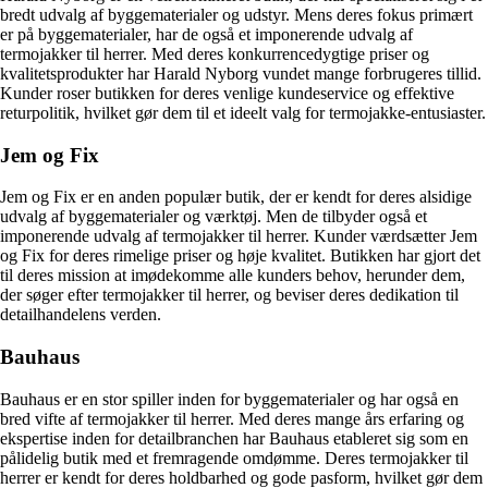
bredt udvalg af byggematerialer og udstyr. Mens deres fokus primært
er på byggematerialer, har de også et imponerende udvalg af
termojakker til herrer. Med deres konkurrencedygtige priser og
kvalitetsprodukter har Harald Nyborg vundet mange forbrugeres tillid.
Kunder roser butikken for deres venlige kundeservice og effektive
returpolitik, hvilket gør dem til et ideelt valg for termojakke-entusiaster.
Jem og Fix
Jem og Fix er en anden populær butik, der er kendt for deres alsidige
udvalg af byggematerialer og værktøj. Men de tilbyder også et
imponerende udvalg af termojakker til herrer. Kunder værdsætter Jem
og Fix for deres rimelige priser og høje kvalitet. Butikken har gjort det
til deres mission at imødekomme alle kunders behov, herunder dem,
der søger efter termojakker til herrer, og beviser deres dedikation til
detailhandelens verden.
Bauhaus
Bauhaus er en stor spiller inden for byggematerialer og har også en
bred vifte af termojakker til herrer. Med deres mange års erfaring og
ekspertise inden for detailbranchen har Bauhaus etableret sig som en
pålidelig butik med et fremragende omdømme. Deres termojakker til
herrer er kendt for deres holdbarhed og gode pasform, hvilket gør dem