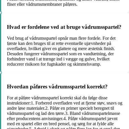
fliser eller vådrumsmembraner påføres.
Hvad er fordelene ved at bruge vådrumsspartel?
Ved brug af vådrumsspartel opnår man flere fordele. For det
første kan den bruges til at rette eventuelle ujævnheder på
overfladen, hvilket giver en glattere og mere æstetisk finish.
Desuden fungerer vådrumsspartel som en vandtætning, der
forhindrer vand i at trænge ind i vægge og gulve, hvilket
reducerer risikoen for fugtskader og skimmelsvamp.
Hvordan påføres vådrumsspartel korrekt?
For at påføre vådrumsspartel korrekt skal du følge disse
instruktioner:1. Forbered overfladen ved at fjerne støv, snavs og
andre løse materialer.2. Påfør en primer specielt beregnet til
vådrumsspartel og lad den tørre.3. Bland vådrumsspartelmasse
efter producentens anvisninger.4. Påfør vådrumsspartel jævnt
med en spartel eller en bred pensel, og sørg for at fylde alle
ujævnheder.5. Arbejd i afsnit og påfør flere lag for at opnå den