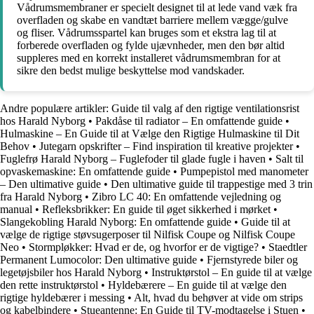
Vådrumsmembraner er specielt designet til at lede vand væk fra
overfladen og skabe en vandtæt barriere mellem vægge/gulve
og fliser. Vådrumsspartel kan bruges som et ekstra lag til at
forberede overfladen og fylde ujævnheder, men den bør altid
suppleres med en korrekt installeret vådrumsmembran for at
sikre den bedst mulige beskyttelse mod vandskader.
Andre populære artikler:
Guide til valg af den rigtige ventilationsrist
hos Harald Nyborg
•
Pakdåse til radiator – En omfattende guide
•
Hulmaskine – En Guide til at Vælge den Rigtige Hulmaskine til Dit
Behov
•
Jutegarn opskrifter – Find inspiration til kreative projekter
•
Fuglefrø Harald Nyborg – Fuglefoder til glade fugle i haven
•
Salt til
opvaskemaskine: En omfattende guide
•
Pumpepistol med manometer
– Den ultimative guide
•
Den ultimative guide til trappestige med 3 trin
fra Harald Nyborg
•
Zibro LC 40: En omfattende vejledning og
manual
•
Refleksbrikker: En guide til øget sikkerhed i mørket
•
Slangekobling Harald Nyborg: En omfattende guide
•
Guide til at
vælge de rigtige støvsugerposer til Nilfisk Coupe og Nilfisk Coupe
Neo
•
Stormpløkker: Hvad er de, og hvorfor er de vigtige?
•
Staedtler
Permanent Lumocolor: Den ultimative guide
•
Fjernstyrede biler og
legetøjsbiler hos Harald Nyborg
•
Instruktørstol – En guide til at vælge
den rette instruktørstol
•
Hyldebærere – En guide til at vælge den
rigtige hyldebærer i messing
•
Alt, hvad du behøver at vide om strips
og kabelbindere
•
Stueantenne: En Guide til TV-modtagelse i Stuen
•