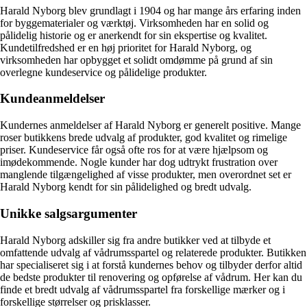
Harald Nyborg blev grundlagt i 1904 og har mange års erfaring inden
for byggematerialer og værktøj. Virksomheden har en solid og
pålidelig historie og er anerkendt for sin ekspertise og kvalitet.
Kundetilfredshed er en høj prioritet for Harald Nyborg, og
virksomheden har opbygget et solidt omdømme på grund af sin
overlegne kundeservice og pålidelige produkter.
Kundeanmeldelser
Kundernes anmeldelser af Harald Nyborg er generelt positive. Mange
roser butikkens brede udvalg af produkter, god kvalitet og rimelige
priser. Kundeservice får også ofte ros for at være hjælpsom og
imødekommende. Nogle kunder har dog udtrykt frustration over
manglende tilgængelighed af visse produkter, men overordnet set er
Harald Nyborg kendt for sin pålidelighed og bredt udvalg.
Unikke salgsargumenter
Harald Nyborg adskiller sig fra andre butikker ved at tilbyde et
omfattende udvalg af vådrumsspartel og relaterede produkter. Butikken
har specialiseret sig i at forstå kundernes behov og tilbyder derfor altid
de bedste produkter til renovering og opførelse af vådrum. Her kan du
finde et bredt udvalg af vådrumsspartel fra forskellige mærker og i
forskellige størrelser og prisklasser.