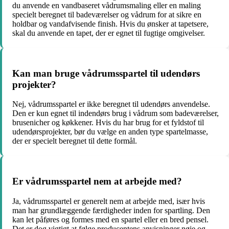
du anvende en vandbaseret vådrumsmaling eller en maling
specielt beregnet til badeværelser og vådrum for at sikre en
holdbar og vandafvisende finish. Hvis du ønsker at tapetsere,
skal du anvende en tapet, der er egnet til fugtige omgivelser.
Kan man bruge vådrumsspartel til udendørs
projekter?
Nej, vådrumsspartel er ikke beregnet til udendørs anvendelse.
Den er kun egnet til indendørs brug i vådrum som badeværelser,
brusenicher og køkkener. Hvis du har brug for et fyldstof til
udendørsprojekter, bør du vælge en anden type spartelmasse,
der er specielt beregnet til dette formål.
Er vådrumsspartel nem at arbejde med?
Ja, vådrumsspartel er generelt nem at arbejde med, især hvis
man har grundlæggende færdigheder inden for spartling. Den
kan let påføres og formes med en spartel eller en bred pensel.
Det er dog vigtigt at følge producentens anvisninger nøje og