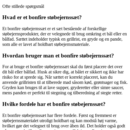
Ofte stillede spørgsmål
Hvad er et bonfire støbejernssæt?
Et bonfire støbejernssæt er et sæt bestående af forskellige
støbejernsprodukter, der er velegnede til brug omkring et bål eller en
bålfad. Sættet indeholder typisk en grillrist, en gryde og en pande,
som alle er lavet af holdbart støbejernsmateriale.
Hvordan bruger man et bonfire støbejernssæt?
For at bruge et bonfire støbejernssæt skal du først placere det over
dit bål eller bålfad. Husk at sikre dig, at bålet er sikkert og ikke har
risiko for at sprede sig. Når sættet er korrekt placeret, kan du
anvende grillristen til at tilberede mad såsom kød, grøntsager og fisk.
Gryden kan bruges til at lave supper, gryderetter eller simre saucer,
mens panden er perfekt til stegning og tilberedning af stegte retter.
Hvilke fordele har et bonfire støbejernssæt?
Et bonfire støbejernssæt har flere fordele. Først og fremmest er
støbejernsmaterialet utroligt holdbart og kan modstå høj varme,
hvilket gør det velegnet til brug over åben ild. Det holder også godt