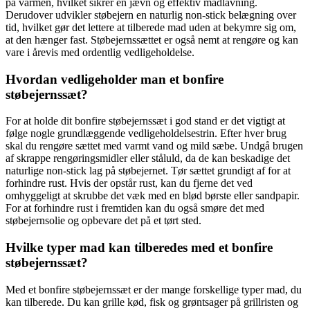
på varmen, hvilket sikrer en jævn og effektiv madlavning.
Derudover udvikler støbejern en naturlig non-stick belægning over
tid, hvilket gør det lettere at tilberede mad uden at bekymre sig om,
at den hænger fast. Støbejernssættet er også nemt at rengøre og kan
vare i årevis med ordentlig vedligeholdelse.
Hvordan vedligeholder man et bonfire
støbejernssæt?
For at holde dit bonfire støbejernssæt i god stand er det vigtigt at
følge nogle grundlæggende vedligeholdelsestrin. Efter hver brug
skal du rengøre sættet med varmt vand og mild sæbe. Undgå brugen
af skrappe rengøringsmidler eller ståluld, da de kan beskadige det
naturlige non-stick lag på støbejernet. Tør sættet grundigt af for at
forhindre rust. Hvis der opstår rust, kan du fjerne det ved
omhyggeligt at skrubbe det væk med en blød børste eller sandpapir.
For at forhindre rust i fremtiden kan du også smøre det med
støbejernsolie og opbevare det på et tørt sted.
Hvilke typer mad kan tilberedes med et bonfire
støbejernssæt?
Med et bonfire støbejernssæt er der mange forskellige typer mad, du
kan tilberede. Du kan grille kød, fisk og grøntsager på grillristen og