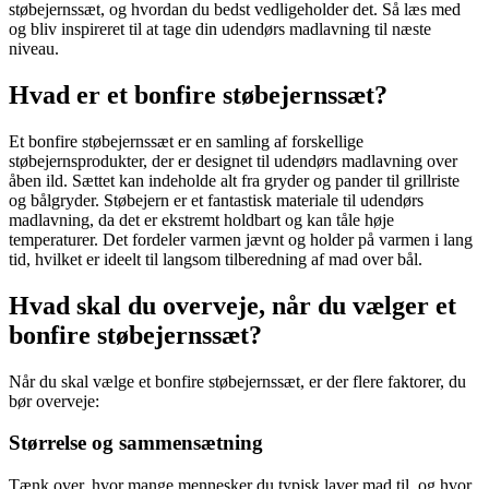
støbejernssæt, og hvordan du bedst vedligeholder det. Så læs med
og bliv inspireret til at tage din udendørs madlavning til næste
niveau.
Hvad er et bonfire støbejernssæt?
Et bonfire støbejernssæt er en samling af forskellige
støbejernsprodukter, der er designet til udendørs madlavning over
åben ild. Sættet kan indeholde alt fra gryder og pander til grillriste
og bålgryder. Støbejern er et fantastisk materiale til udendørs
madlavning, da det er ekstremt holdbart og kan tåle høje
temperaturer. Det fordeler varmen jævnt og holder på varmen i lang
tid, hvilket er ideelt til langsom tilberedning af mad over bål.
Hvad skal du overveje, når du vælger et
bonfire støbejernssæt?
Når du skal vælge et bonfire støbejernssæt, er der flere faktorer, du
bør overveje:
Størrelse og sammensætning
Tænk over, hvor mange mennesker du typisk laver mad til, og hvor