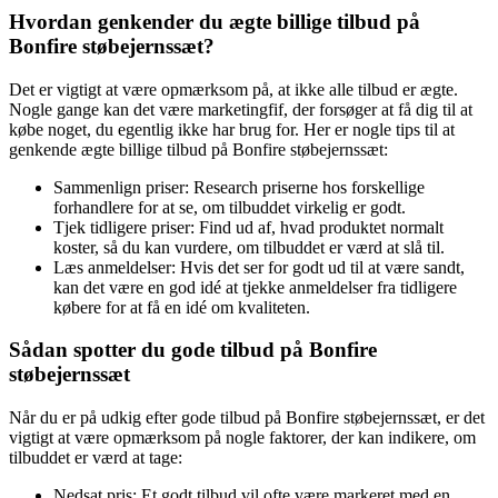
Hvordan genkender du ægte billige tilbud på
Bonfire støbejernssæt?
Det er vigtigt at være opmærksom på, at ikke alle tilbud er ægte.
Nogle gange kan det være marketingfif, der forsøger at få dig til at
købe noget, du egentlig ikke har brug for. Her er nogle tips til at
genkende ægte billige tilbud på Bonfire støbejernssæt:
Sammenlign priser: Research priserne hos forskellige
forhandlere for at se, om tilbuddet virkelig er godt.
Tjek tidligere priser: Find ud af, hvad produktet normalt
koster, så du kan vurdere, om tilbuddet er værd at slå til.
Læs anmeldelser: Hvis det ser for godt ud til at være sandt,
kan det være en god idé at tjekke anmeldelser fra tidligere
købere for at få en idé om kvaliteten.
Sådan spotter du gode tilbud på Bonfire
støbejernssæt
Når du er på udkig efter gode tilbud på Bonfire støbejernssæt, er det
vigtigt at være opmærksom på nogle faktorer, der kan indikere, om
tilbuddet er værd at tage:
Nedsat pris: Et godt tilbud vil ofte være markeret med en