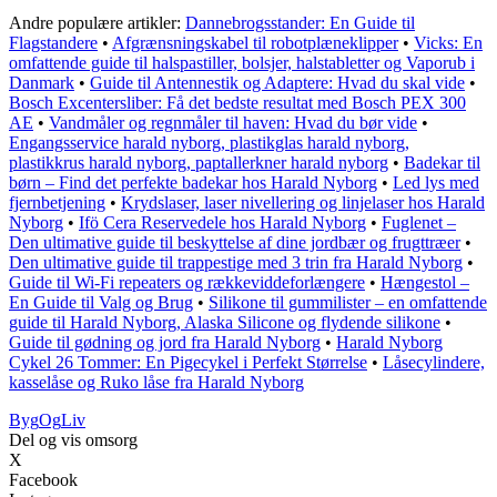
Andre populære artikler:
Dannebrogsstander: En Guide til
Flagstandere
•
Afgrænsningskabel til robotplæneklipper
•
Vicks: En
omfattende guide til halspastiller, bolsjer, halstabletter og Vaporub i
Danmark
•
Guide til Antennestik og Adaptere: Hvad du skal vide
•
Bosch Excentersliber: Få det bedste resultat med Bosch PEX 300
AE
•
Vandmåler og regnmåler til haven: Hvad du bør vide
•
Engangsservice harald nyborg, plastikglas harald nyborg,
plastikkrus harald nyborg, paptallerkner harald nyborg
•
Badekar til
børn – Find det perfekte badekar hos Harald Nyborg
•
Led lys med
fjernbetjening
•
Krydslaser, laser nivellering og linjelaser hos Harald
Nyborg
•
Ifö Cera Reservedele hos Harald Nyborg
•
Fuglenet –
Den ultimative guide til beskyttelse af dine jordbær og frugttræer
•
Den ultimative guide til trappestige med 3 trin fra Harald Nyborg
•
Guide til Wi-Fi repeaters og rækkeviddeforlængere
•
Hængestol –
En Guide til Valg og Brug
•
Silikone til gummilister – en omfattende
guide til Harald Nyborg, Alaska Silicone og flydende silikone
•
Guide til gødning og jord fra Harald Nyborg
•
Harald Nyborg
Cykel 26 Tommer: En Pigecykel i Perfekt Størrelse
•
Låsecylindere,
kasselåse og Ruko låse fra Harald Nyborg
Byg
Og
Liv
Del og vis omsorg
X
Facebook