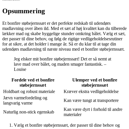
Opsummering
Et bonfire støbejernssæt er det perfekte redskab til udendørs
madlavning over åben ild. Med et sæt af høj kvalitet kan du tilberede
lækker mad og skabe hyggelige stunder omkring bålet. Vælg et sæt,
der passer til dine behov, og følg de rigtige vedligeholdelsesrutiner
for at sikre, at det holder i mange år. Så er du klar til at tage din
udendørs madlavning til næste niveau med et bonfire støbejernssæt.
Jeg elsker mit bonfire støbejernssæt! Det er så nemt at
lave mad over bålet, og maden smager fantastisk. –
Louise
Fordele ved et bonfire
Ulemper ved et bonfire
støbejernssæt
støbejernssæt
Holdbart og robust materiale
Kræver ekstra vedligeholdelse
Jævn varmefordeling og
Kan være tungt at transportere
langvarig varme
Kan være dyrt i forhold til andre
Naturlig non-stick egenskab
materialer
Vælg et bonfire støbejernssæt, der passer til dine behov og