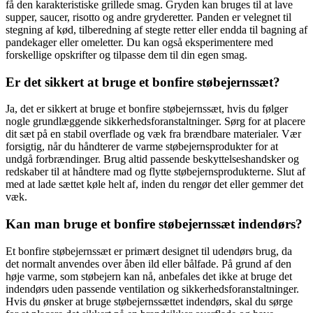
få den karakteristiske grillede smag. Gryden kan bruges til at lave
supper, saucer, risotto og andre gryderetter. Panden er velegnet til
stegning af kød, tilberedning af stegte retter eller endda til bagning af
pandekager eller omeletter. Du kan også eksperimentere med
forskellige opskrifter og tilpasse dem til din egen smag.
Er det sikkert at bruge et bonfire støbejernssæt?
Ja, det er sikkert at bruge et bonfire støbejernssæt, hvis du følger
nogle grundlæggende sikkerhedsforanstaltninger. Sørg for at placere
dit sæt på en stabil overflade og væk fra brændbare materialer. Vær
forsigtig, når du håndterer de varme støbejernsprodukter for at
undgå forbrændinger. Brug altid passende beskyttelseshandsker og
redskaber til at håndtere mad og flytte støbejernsprodukterne. Slut af
med at lade sættet køle helt af, inden du rengør det eller gemmer det
væk.
Kan man bruge et bonfire støbejernssæt indendørs?
Et bonfire støbejernssæt er primært designet til udendørs brug, da
det normalt anvendes over åben ild eller bålfade. På grund af den
høje varme, som støbejern kan nå, anbefales det ikke at bruge det
indendørs uden passende ventilation og sikkerhedsforanstaltninger.
Hvis du ønsker at bruge støbejernssættet indendørs, skal du sørge