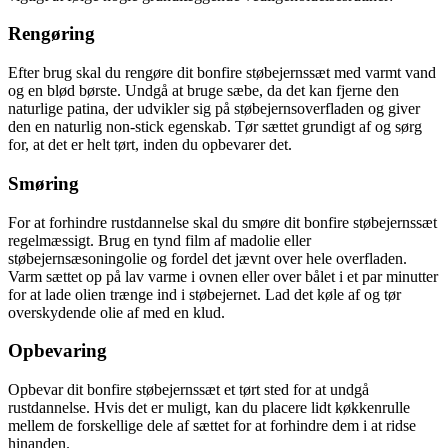
Rengøring
Efter brug skal du rengøre dit bonfire støbejernssæt med varmt vand
og en blød børste. Undgå at bruge sæbe, da det kan fjerne den
naturlige patina, der udvikler sig på støbejernsoverfladen og giver
den en naturlig non-stick egenskab. Tør sættet grundigt af og sørg
for, at det er helt tørt, inden du opbevarer det.
Smøring
For at forhindre rustdannelse skal du smøre dit bonfire støbejernssæt
regelmæssigt. Brug en tynd film af madolie eller
støbejernsæsoningolie og fordel det jævnt over hele overfladen.
Varm sættet op på lav varme i ovnen eller over bålet i et par minutter
for at lade olien trænge ind i støbejernet. Lad det køle af og tør
overskydende olie af med en klud.
Opbevaring
Opbevar dit bonfire støbejernssæt et tørt sted for at undgå
rustdannelse. Hvis det er muligt, kan du placere lidt køkkenrulle
mellem de forskellige dele af sættet for at forhindre dem i at ridse
hinanden.