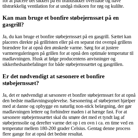
for at placere det sikkert på en brandsikker overflade og have
tilstrækkelig ventilation for at undgå risikoen for røg og kulilte.
Kan man bruge et bonfire støbejernssæt på en
gasgrill?
Ja, du kan bruge et bonfire støbejernssæt på en gasgrill. Sættet kan
placeres direkte på grillristen eller på en separat rist ovenpå grillens
brændere for at opnå den ønskede varme. Sørg for at justere
varmereguleringen på grillen for at opnå den optimale temperatur til
madlavningen. Husk at følge producentens anvisninger og
sikkerhedsanbefalinger for både støbejernssættet og gasgrillen.
Er det nødvendigt at sæsonere et bonfire
støbejernssæt?
Ja, det er nødvendigt at sæsonere et bonfire støbejernssæt for at opnå
den bedste madlavningsoplevelse. Sæsonering af støbejernet hjælper
med at danne og opbygge en naturlig non-stick belægning, der gør
madlavningen lettere og forhindrer maden i at hænge fast. For at
sæsonere støbejernssættet skal du smøre det med et tyndt lag af
støbejernsolie og derefter varme det op i en ovn i ca. en time ved en
temperatur mellem 180-200 grader Celsius. Gentag denne process
flere gange for at opnå det bedste resultat.