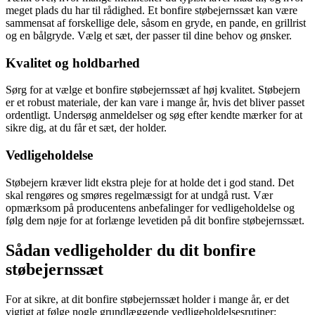
meget plads du har til rådighed. Et bonfire støbejernssæt kan være
sammensat af forskellige dele, såsom en gryde, en pande, en grillrist
og en bålgryde. Vælg et sæt, der passer til dine behov og ønsker.
Kvalitet og holdbarhed
Sørg for at vælge et bonfire støbejernssæt af høj kvalitet. Støbejern
er et robust materiale, der kan vare i mange år, hvis det bliver passet
ordentligt. Undersøg anmeldelser og søg efter kendte mærker for at
sikre dig, at du får et sæt, der holder.
Vedligeholdelse
Støbejern kræver lidt ekstra pleje for at holde det i god stand. Det
skal rengøres og smøres regelmæssigt for at undgå rust. Vær
opmærksom på producentens anbefalinger for vedligeholdelse og
følg dem nøje for at forlænge levetiden på dit bonfire støbejernssæt.
Sådan vedligeholder du dit bonfire
støbejernssæt
For at sikre, at dit bonfire støbejernssæt holder i mange år, er det
vigtigt at følge nogle grundlæggende vedligeholdelsesrutiner: