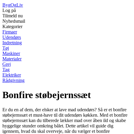
Byg
Og
Liv
Log på
Tilmeld nu
Nyhedsmail
Kategorier
Firmaer
Udendørs
Indretning
Tøj
Maskiner
Materialer
Grej
Tag
Elektriker
Rådgivning
Bonfire støbejernssæt
Er du en af dem, der elsker at lave mad udendørs? Så er et bonfire
støbejernssæt et must-have til dit udendørs køkken. Med et bonfire
støbejernssæt kan du tilberede lækker mad over åben ild og skabe
hyggelige stunder omkring bålet. Dette artikel vil guide dig
igennem, hvad du skal overveje, når du vælger et bonfire