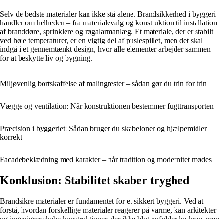
Selv de bedste materialer kan ikke stå alene. Brandsikkerhed i byggeri
handler om helheden – fra materialevalg og konstruktion til installation
af branddøre, sprinklere og røgalarmanlæg. Et materiale, der er stabilt
ved høje temperaturer, er en vigtig del af puslespillet, men det skal
indgå i et gennemtænkt design, hvor alle elementer arbejder sammen
for at beskytte liv og bygning.
Miljøvenlig bortskaffelse af malingrester – sådan gør du trin for trin
Vægge og ventilation: Når konstruktionen bestemmer fugttransporten
Præcision i byggeriet: Sådan bruger du skabeloner og hjælpemidler
korrekt
Facadebeklædning med karakter – når tradition og modernitet mødes
Konklusion: Stabilitet skaber tryghed
Brandsikre materialer er fundamentet for et sikkert byggeri. Ved at
forstå, hvordan forskellige materialer reagerer på varme, kan arkitekter
og ingeniører skabe konstruktioner, der ikke blot opfylder lovkrav, men