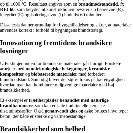
op til 1000 °C. Resultatet angives som en
brandmodstandstid
, fx
REI 60
, som betyder, at konstruktionen bevarer sin bæreevne (R),
integritet (E) og isoleringsevne (I) i mindst 60 minutter.
Disse tests danner grundlag for byggetilladelser og sikrer, at materialer
anvendes korrekt i forhold til bygningens brandstrategi.
Innovation og fremtidens brandsikre
løsninger
Udviklingen inden for brandsikre materialer går hurtigt. Forskere
arbejder med
nanoteknologiske belægninger
,
keramiske
kompositter
og
biobaserede materialer
med forbedret
brandmodstand. Samtidig bliver der større fokus på bæredygtighed –
hvordan man kan kombinere miljøvenlige materialer med høj
brandsikkerhed.
Et eksempel er
træfiberplader behandlet med naturlige
brandhæmmere
, som kan erstatte traditionelle kemiske
tilsætningsstoffer. Også
genanvendt glas og aske
bruges i nye typer
beton, der både er stærke og varmebestandige.
Brandsikkerhed som helhed