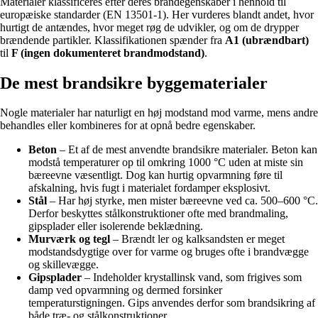
Materialer klassificeres efter deres brandegenskaber i henhold til
europæiske standarder (EN 13501-1). Her vurderes blandt andet, hvor
hurtigt de antændes, hvor meget røg de udvikler, og om de drypper
brændende partikler. Klassifikationen spænder fra
A1 (ubrændbart)
til
F (ingen dokumenteret brandmodstand)
.
De mest brandsikre byggematerialer
Nogle materialer har naturligt en høj modstand mod varme, mens andre
behandles eller kombineres for at opnå bedre egenskaber.
Beton
– Et af de mest anvendte brandsikre materialer. Beton kan
modstå temperaturer op til omkring 1000 °C uden at miste sin
bæreevne væsentligt. Dog kan hurtig opvarmning føre til
afskalning, hvis fugt i materialet fordamper eksplosivt.
Stål
– Har høj styrke, men mister bæreevne ved ca. 500–600 °C.
Derfor beskyttes stålkonstruktioner ofte med brandmaling,
gipsplader eller isolerende beklædning.
Murværk og tegl
– Brændt ler og kalksandsten er meget
modstandsdygtige over for varme og bruges ofte i brandvægge
og skillevægge.
Gipsplader
– Indeholder krystallinsk vand, som frigives som
damp ved opvarmning og dermed forsinker
temperaturstigningen. Gips anvendes derfor som brandsikring af
både træ- og stålkonstruktioner.