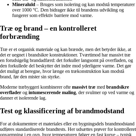
Mineraluld
– Bruges som isolering og kan modstå temperaturer
over 1000 °C. Den bidrager ikke til brandens udvikling og
fungerer som effektiv barriere mod varme.
Træ og brand – en kontrolleret
forbrænding
Træ er et organisk materiale og kan brænde, men det betyder ikke, at
det er uegnet i brandsikre konstruktioner. Tværtimod har massivt træ
en forudsigelig brandadfærd: det forkuller langsomt på overfladen, og
den forkullede del beskytter det indre mod yderligere varme. Det gør
det muligt at beregne, hvor længe en trækonstruktion kan modstå
brand, før den mister sin styrke.
Moderne træbyggeri kombinerer ofte
massivt træ
med
brandsikre
overflader
og
intumescerende maling
, der svulmer op ved varme og
danner et isolerende lag.
Test og klassificering af brandmodstand
For at dokumentere et materiales eller en bygningsdels brandmodstand
udføres standardiserede brandtests. Her udsættes prøver for kontrolleret
opvarmning i en ovn, hvor temperaturen følger en fast kurve – typisk