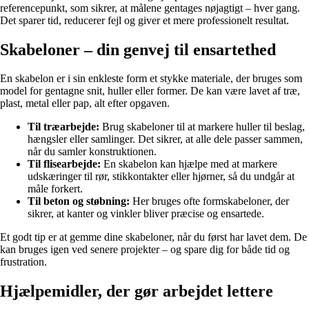
referencepunkt, som sikrer, at målene gentages nøjagtigt – hver gang.
Det sparer tid, reducerer fejl og giver et mere professionelt resultat.
Skabeloner – din genvej til ensartethed
En skabelon er i sin enkleste form et stykke materiale, der bruges som
model for gentagne snit, huller eller former. De kan være lavet af træ,
plast, metal eller pap, alt efter opgaven.
Til træarbejde:
Brug skabeloner til at markere huller til beslag,
hængsler eller samlinger. Det sikrer, at alle dele passer sammen,
når du samler konstruktionen.
Til flisearbejde:
En skabelon kan hjælpe med at markere
udskæringer til rør, stikkontakter eller hjørner, så du undgår at
måle forkert.
Til beton og støbning:
Her bruges ofte formskabeloner, der
sikrer, at kanter og vinkler bliver præcise og ensartede.
Et godt tip er at gemme dine skabeloner, når du først har lavet dem. De
kan bruges igen ved senere projekter – og spare dig for både tid og
frustration.
Hjælpemidler, der gør arbejdet lettere