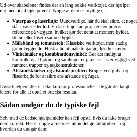
Ud over skabeloner findes der en lang række værktøjer, der hjælper
dig med at arbejde præcist. Nogle af de mest nyttige er:
Vaterpas og laserlinje:
Uundværlige, når du skal sikre, at noget
står i vater eller lod. En laserlinje kan projicere en præcis
reference på væggen, hvilket gør det nemt at montere hylder,
skabe eller fliser i samme højde.
Målebånd og tommestok:
Klassiske værktøjer, men stadig
grundlæggende. Husk altid at måle to gange, før du skærer.
Vinkelmåler og kombinationsvinkel:
Gør det muligt at
kontrollere, at hjørner og samlinger er præcise – især vigtigt ved
rammer, trapper og tagkonstruktioner.
Afstandsklodser og afstandsprofiler:
Bruges ved gulv- og
flisearbejde for at sikre ens afstande og fuger.
Disse hjælpemidler er ikke kun for professionelle – de gør det langt
lettere for alle at opnå et præcist resultat.
Sådan undgår du de typiske fejl
Selv med de bedste hjælpemidler kan fejl opstå, hvis du ikke bruger
dem korrekt. Her er nogle af de mest almindelige faldgruber – og
hvordan du undgår dem: