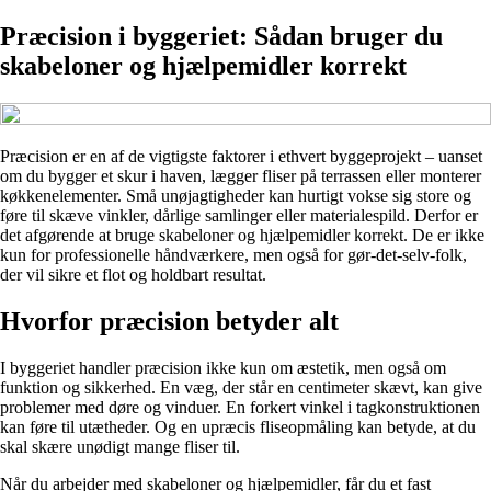
Præcision i byggeriet: Sådan bruger du
skabeloner og hjælpemidler korrekt
Præcision er en af de vigtigste faktorer i ethvert byggeprojekt – uanset
om du bygger et skur i haven, lægger fliser på terrassen eller monterer
køkkenelementer. Små unøjagtigheder kan hurtigt vokse sig store og
føre til skæve vinkler, dårlige samlinger eller materialespild. Derfor er
det afgørende at bruge skabeloner og hjælpemidler korrekt. De er ikke
kun for professionelle håndværkere, men også for gør-det-selv-folk,
der vil sikre et flot og holdbart resultat.
Hvorfor præcision betyder alt
I byggeriet handler præcision ikke kun om æstetik, men også om
funktion og sikkerhed. En væg, der står en centimeter skævt, kan give
problemer med døre og vinduer. En forkert vinkel i tagkonstruktionen
kan føre til utætheder. Og en upræcis fliseopmåling kan betyde, at du
skal skære unødigt mange fliser til.
Når du arbejder med skabeloner og hjælpemidler, får du et fast