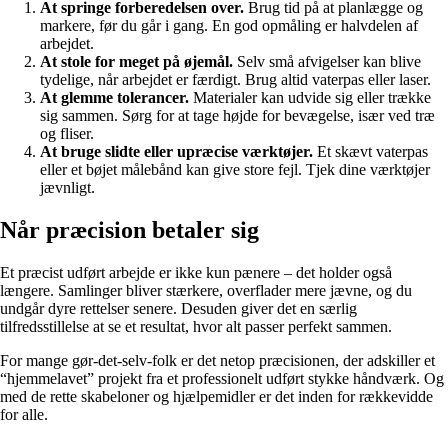
At springe forberedelsen over.
Brug tid på at planlægge og
markere, før du går i gang. En god opmåling er halvdelen af
arbejdet.
At stole for meget på øjemål.
Selv små afvigelser kan blive
tydelige, når arbejdet er færdigt. Brug altid vaterpas eller laser.
At glemme tolerancer.
Materialer kan udvide sig eller trække
sig sammen. Sørg for at tage højde for bevægelse, især ved træ
og fliser.
At bruge slidte eller upræcise værktøjer.
Et skævt vaterpas
eller et bøjet målebånd kan give store fejl. Tjek dine værktøjer
jævnligt.
Når præcision betaler sig
Et præcist udført arbejde er ikke kun pænere – det holder også
længere. Samlinger bliver stærkere, overflader mere jævne, og du
undgår dyre rettelser senere. Desuden giver det en særlig
tilfredsstillelse at se et resultat, hvor alt passer perfekt sammen.
For mange gør-det-selv-folk er det netop præcisionen, der adskiller et
“hjemmelavet” projekt fra et professionelt udført stykke håndværk. Og
med de rette skabeloner og hjælpemidler er det inden for rækkevidde
for alle.