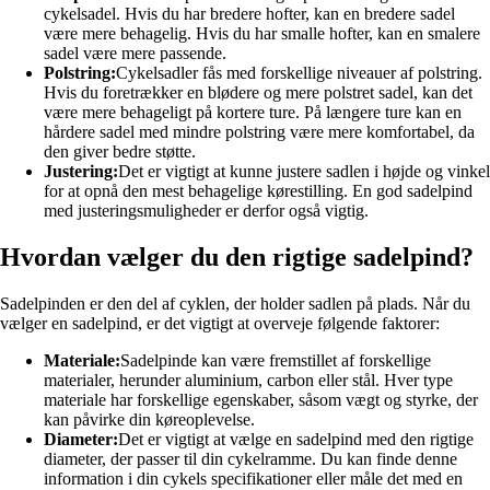
cykelsadel. Hvis du har bredere hofter, kan en bredere sadel
være mere behagelig. Hvis du har smalle hofter, kan en smalere
sadel være mere passende.
Polstring:
Cykelsadler fås med forskellige niveauer af polstring.
Hvis du foretrækker en blødere og mere polstret sadel, kan det
være mere behageligt på kortere ture. På længere ture kan en
hårdere sadel med mindre polstring være mere komfortabel, da
den giver bedre støtte.
Justering:
Det er vigtigt at kunne justere sadlen i højde og vinkel
for at opnå den mest behagelige kørestilling. En god sadelpind
med justeringsmuligheder er derfor også vigtig.
Hvordan vælger du den rigtige sadelpind?
Sadelpinden er den del af cyklen, der holder sadlen på plads. Når du
vælger en sadelpind, er det vigtigt at overveje følgende faktorer:
Materiale:
Sadelpinde kan være fremstillet af forskellige
materialer, herunder aluminium, carbon eller stål. Hver type
materiale har forskellige egenskaber, såsom vægt og styrke, der
kan påvirke din køreoplevelse.
Diameter:
Det er vigtigt at vælge en sadelpind med den rigtige
diameter, der passer til din cykelramme. Du kan finde denne
information i din cykels specifikationer eller måle det med en