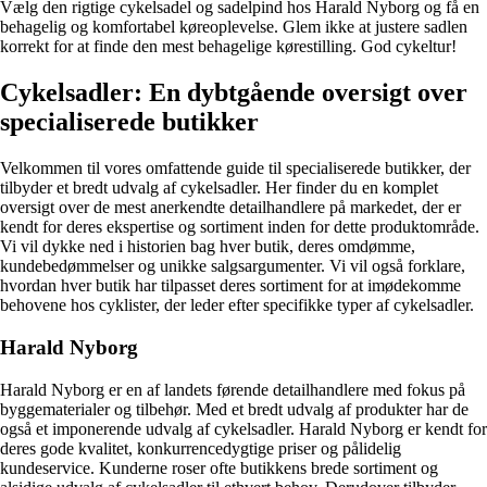
Vælg den rigtige cykelsadel og sadelpind hos Harald Nyborg og få en
behagelig og komfortabel køreoplevelse. Glem ikke at justere sadlen
korrekt for at finde den mest behagelige kørestilling. God cykeltur!
Cykelsadler: En dybtgående oversigt over
specialiserede butikker
Velkommen til vores omfattende guide til specialiserede butikker, der
tilbyder et bredt udvalg af cykelsadler. Her finder du en komplet
oversigt over de mest anerkendte detailhandlere på markedet, der er
kendt for deres ekspertise og sortiment inden for dette produktområde.
Vi vil dykke ned i historien bag hver butik, deres omdømme,
kundebedømmelser og unikke salgsargumenter. Vi vil også forklare,
hvordan hver butik har tilpasset deres sortiment for at imødekomme
behovene hos cyklister, der leder efter specifikke typer af cykelsadler.
Harald Nyborg
Harald Nyborg er en af landets førende detailhandlere med fokus på
byggematerialer og tilbehør. Med et bredt udvalg af produkter har de
også et imponerende udvalg af cykelsadler. Harald Nyborg er kendt for
deres gode kvalitet, konkurrencedygtige priser og pålidelig
kundeservice. Kunderne roser ofte butikkens brede sortiment og