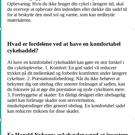
Opbevaring: Hvis du ikke bruger din cykel i længere tid, skal
du overveje at opbevare den indendørs eller dække din sadel til
for at beskytte den mod sol og varme, som kan nedbryde
materialerne.
Hvad er fordelene ved at have en komfortabel
cykelsaddel?
At have en komfortabel cykelsaddel kan gøre en stor forskel i
din cykeloplevelse. 1. Komfort: En god sadel vil reducere
trykket på dit mellemkød og forbedre komforten under længere
cykelture. 2. Præstationsforbedring: Når du ikke behøver at
bekymre dig om ubehag eller smerter forårsaget af sadlen, kan
du fokusere på at øge din præstation og nyde cykelturen mere.
3. Forebyggelse af skader: En dårligt designet eller ubehagelig
sadel kan forårsage skader som nerveirritation,
muskelspændinger eller generel ubehag. En komfortabel sadel
kan reducere risikoen for disse skader.
Er Harald Nyborgs cykelsæder værd at investere