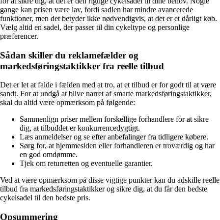
for at sikre dig, at det er den rigtige cykelsadel til dine behov. Nogle
gange kan prisen være lav, fordi sadlen har mindre avancerede
funktioner, men det betyder ikke nødvendigvis, at det er et dårligt køb.
Vælg altid en sadel, der passer til din cykeltype og personlige
præferencer.
Sådan skiller du reklamefælder og
markedsføringstaktikker fra reelle tilbud
Det er let at falde i fælden med at tro, at et tilbud er for godt til at være
sandt. For at undgå at blive narret af smarte markedsføringstaktikker,
skal du altid være opmærksom på følgende:
Sammenlign priser mellem forskellige forhandlere for at sikre
dig, at tilbuddet er konkurrencedygtigt.
Læs anmeldelser og se efter anbefalinger fra tidligere købere.
Sørg for, at hjemmesiden eller forhandleren er troværdig og har
en god omdømme.
Tjek om returretten og eventuelle garantier.
Ved at være opmærksom på disse vigtige punkter kan du adskille reelle
tilbud fra markedsføringstaktikker og sikre dig, at du får den bedste
cykelsadel til den bedste pris.
Opsummering