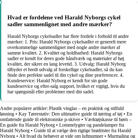
Hvad er fordelene ved Harald Nyborgs cykel
sadler sammenlignet med andre mærker?
Harald Nyborgs cykelsadler har flere fordele i forhold til andre
mærker: 1. Pris: Harald Nyborgs cykelsadler er generelt mere
overkommelige sammenlignet med nogle andre mærker af
samme kvalitet. 2. Kvalitet og holdbarhed: Harald Nyborgs
sadler er kendt for deres gode håndværk og materialer af høj
kvalitet, der sikrer en lang levetid. 3. Udvalg: Harald Nyborg
tilbyder et bredt udvalg af forskellige cykelsadler, så du kan
finde den perfekte sadel til din cykel og dine præferencer. 4.
Kundeservice: Harald Nyborg er kendt for sin gode
kundeservice og efter-salg support, hvilket er vigtigt, hvis du
har spørgsmål eller problemer med din sadel.
Andre populære artikler:
Plastik vinglas – en praktisk og stilfuld
løsning
•
Kay Tørrestativ: Den ultimative guide til tørring af tøj
•
En
omfattende guide til elektroniske p-skiver
•
Værktøjskasse til børn –
En guide fra Harald Nyborg
•
Lommelygter og pandelamper fra
Harald Nyborg
•
Guide til at vælge den rigtige brødrister fra Harald
Nyborg
•
Alt hvad du behøver at vide om luftpumper
•
Murmaling og