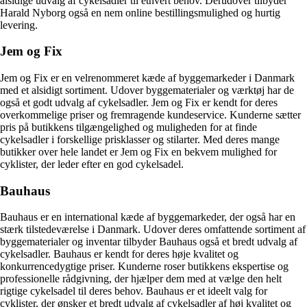
alsidige udvalg af cykelsadler til ethvert behov. Derudover tilbyder
Harald Nyborg også en nem online bestillingsmulighed og hurtig
levering.
Jem og Fix
Jem og Fix er en velrenommeret kæde af byggemarkeder i Danmark
med et alsidigt sortiment. Udover byggematerialer og værktøj har de
også et godt udvalg af cykelsadler. Jem og Fix er kendt for deres
overkommelige priser og fremragende kundeservice. Kunderne sætter
pris på butikkens tilgængelighed og muligheden for at finde
cykelsadler i forskellige prisklasser og stilarter. Med deres mange
butikker over hele landet er Jem og Fix en bekvem mulighed for
cyklister, der leder efter en god cykelsadel.
Bauhaus
Bauhaus er en international kæde af byggemarkeder, der også har en
stærk tilstedeværelse i Danmark. Udover deres omfattende sortiment af
byggematerialer og inventar tilbyder Bauhaus også et bredt udvalg af
cykelsadler. Bauhaus er kendt for deres høje kvalitet og
konkurrencedygtige priser. Kunderne roser butikkens ekspertise og
professionelle rådgivning, der hjælper dem med at vælge den helt
rigtige cykelsadel til deres behov. Bauhaus er et ideelt valg for
cyklister, der ønsker et bredt udvalg af cykelsadler af høj kvalitet og