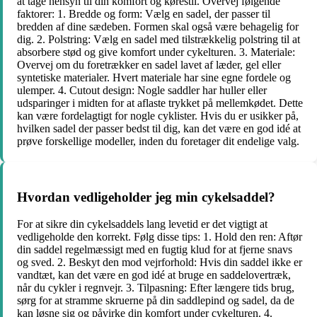
at tage hensyn til din komfort og kørestil. Overvej følgende
faktorer: 1. Bredde og form: Vælg en sadel, der passer til
bredden af dine sædeben. Formen skal også være behagelig for
dig. 2. Polstring: Vælg en sadel med tilstrækkelig polstring til at
absorbere stød og give komfort under cykelturen. 3. Materiale:
Overvej om du foretrækker en sadel lavet af læder, gel eller
syntetiske materialer. Hvert materiale har sine egne fordele og
ulemper. 4. Cutout design: Nogle saddler har huller eller
udsparinger i midten for at aflaste trykket på mellemkødet. Dette
kan være fordelagtigt for nogle cyklister. Hvis du er usikker på,
hvilken sadel der passer bedst til dig, kan det være en god idé at
prøve forskellige modeller, inden du foretager dit endelige valg.
Hvordan vedligeholder jeg min cykelsaddel?
For at sikre din cykelsaddels lang levetid er det vigtigt at
vedligeholde den korrekt. Følg disse tips: 1. Hold den ren: Aftør
din saddel regelmæssigt med en fugtig klud for at fjerne snavs
og sved. 2. Beskyt den mod vejrforhold: Hvis din saddel ikke er
vandtæt, kan det være en god idé at bruge en saddelovertræk,
når du cykler i regnvejr. 3. Tilpasning: Efter længere tids brug,
sørg for at stramme skruerne på din saddlepind og sadel, da de
kan løsne sig og påvirke din komfort under cykelturen. 4.