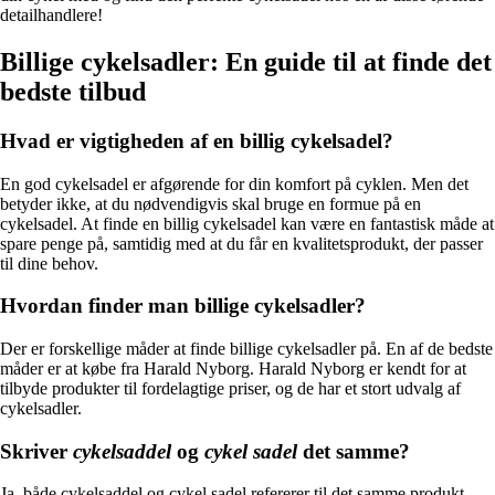
detailhandlere!
Billige cykelsadler: En guide til at finde det
bedste tilbud
Hvad er vigtigheden af en billig cykelsadel?
En god cykelsadel er afgørende for din komfort på cyklen. Men det
betyder ikke, at du nødvendigvis skal bruge en formue på en
cykelsadel. At finde en billig cykelsadel kan være en fantastisk måde at
spare penge på, samtidig med at du får en kvalitetsprodukt, der passer
til dine behov.
Hvordan finder man billige cykelsadler?
Der er forskellige måder at finde billige cykelsadler på. En af de bedste
måder er at købe fra Harald Nyborg. Harald Nyborg er kendt for at
tilbyde produkter til fordelagtige priser, og de har et stort udvalg af
cykelsadler.
Skriver
cykelsaddel
og
cykel sadel
det samme?
Ja, både cykelsaddel og cykel sadel refererer til det samme produkt –