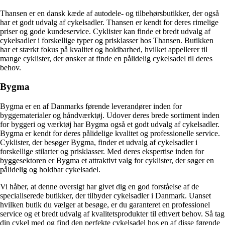
Thansen er en dansk kæde af autodele- og tilbehørsbutikker, der også
har et godt udvalg af cykelsadler. Thansen er kendt for deres rimelige
priser og gode kundeservice. Cyklister kan finde et bredt udvalg af
cykelsadler i forskellige typer og prisklasser hos Thansen. Butikken
har et stærkt fokus på kvalitet og holdbarhed, hvilket appellerer til
mange cyklister, der ønsker at finde en pålidelig cykelsadel til deres
behov.
Bygma
Bygma er en af Danmarks førende leverandører inden for
byggematerialer og håndværktøj. Udover deres brede sortiment inden
for byggeri og værktøj har Bygma også et godt udvalg af cykelsadler.
Bygma er kendt for deres pålidelige kvalitet og professionelle service.
Cyklister, der besøger Bygma, finder et udvalg af cykelsadler i
forskellige stilarter og prisklasser. Med deres ekspertise inden for
byggesektoren er Bygma et attraktivt valg for cyklister, der søger en
pålidelig og holdbar cykelsadel.
Vi håber, at denne oversigt har givet dig en god forståelse af de
specialiserede butikker, der tilbyder cykelsadler i Danmark. Uanset
hvilken butik du vælger at besøge, er du garanteret en professionel
service og et bredt udvalg af kvalitetsprodukter til ethvert behov. Så tag
din cykel med og find den perfekte cykelsadel hos en af disse førende