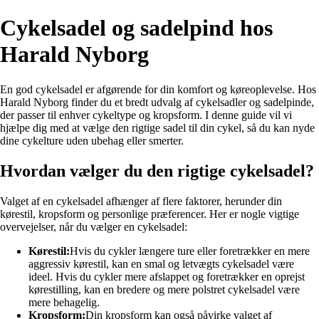
Cykelsadel og sadelpind hos
Harald Nyborg
En god cykelsadel er afgørende for din komfort og køreoplevelse. Hos
Harald Nyborg finder du et bredt udvalg af cykelsadler og sadelpinde,
der passer til enhver cykeltype og kropsform. I denne guide vil vi
hjælpe dig med at vælge den rigtige sadel til din cykel, så du kan nyde
dine cykelture uden ubehag eller smerter.
Hvordan vælger du den rigtige cykelsadel?
Valget af en cykelsadel afhænger af flere faktorer, herunder din
kørestil, kropsform og personlige præferencer. Her er nogle vigtige
overvejelser, når du vælger en cykelsadel:
Kørestil:
Hvis du cykler længere ture eller foretrækker en mere
aggressiv kørestil, kan en smal og letvægts cykelsadel være
ideel. Hvis du cykler mere afslappet og foretrækker en oprejst
kørestilling, kan en bredere og mere polstret cykelsadel være
mere behagelig.
Kropsform:
Din kropsform kan også påvirke valget af