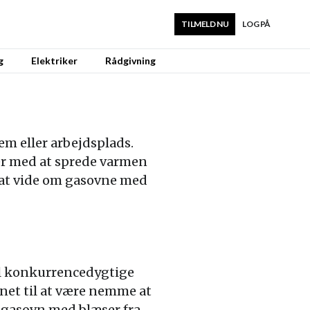
TILMELD NU
LOG PÅ
g
Elektriker
Rådgivning
em eller arbejdsplads.
er med at sprede varmen
 at vide om gasovne med
til konkurrencedygtige
gnet til at være nemme at
n gasovn med blæser fra