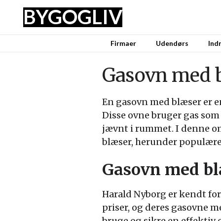
BYG
OG
LIV
Firmaer
Udendørs
Ind
Gasovn med 
En gasovn med blæser er en 
Disse ovne bruger gas som
jævnt i rummet. I denne o
blæser, herunder populær
Gasovn med bl
Harald Nyborg er kendt for
priser, og deres gasovne m
bruge og sikre en effektiv