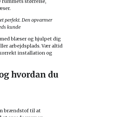
je rummets størrelse,
æser.
ret perfekt. Den opvarmer
reds kunde
 med blæser og hjulpet dig
ler arbejdsplads. Vær altid
orrekt installation og
 og hvordan du
 brændstof til at