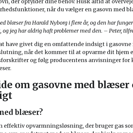
ovn, der opfylder dine behov. Husk altid at overve
erhedsfunktioner, når du vælger en gasovn med bl
ed blæser fra Harald Nyborg i flere år, og den har funge
 og jeg har aldrig haft problemer med den. – Peter, tilf
t have givet dig en omfattende indsigt i gasovne
slutning, når det kommer til at opvarme dit hjem el
rskrifter og følg producentens anvisninger for k
æser.
vide om gasovne med blæser
igt
med blæser?
n effektiv opvarmningsløsning, der bruger gas som