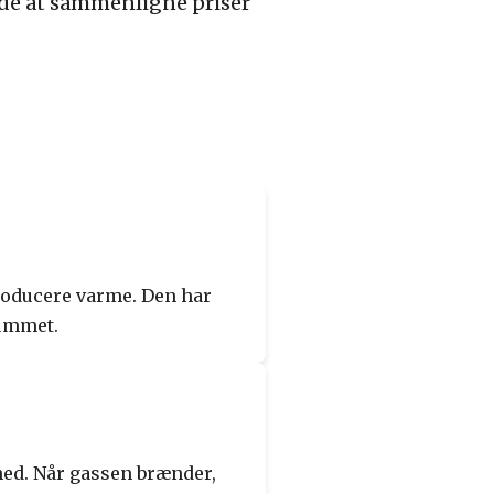
 idé at sammenligne priser
roducere varme. Den har
rummet.
ed. Når gassen brænder,