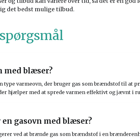
r og tilbud kan variere over tid, så det er en god
ig det bedst mulige tilbud.
e spørgsmål
n med blæser?
n type varmeovn, der bruger gas som brændstof til at p
der hjælper med at sprede varmen effektivt og jævnt i 
 en gasovn med blæser?
erer ved at brænde gas som brændstof i en brænderenh