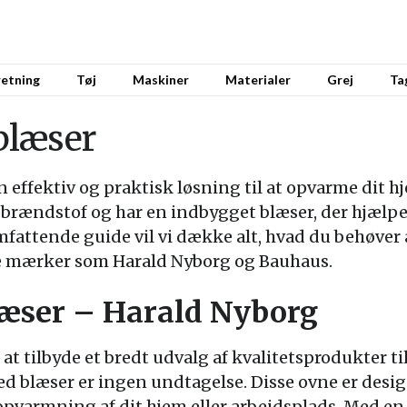
retning
Tøj
Maskiner
Materialer
Grej
Ta
blæser
effektiv og praktisk løsning til at opvarme dit hj
 brændstof og har en indbygget blæser, der hjælp
mfattende guide vil vi dække alt, hvad du behøver
e mærker som Harald Nyborg og Bauhaus.
æser – Harald Nyborg
 at tilbyde et bredt udvalg af kvalitetsprodukter 
ed blæser er ingen undtagelse. Disse ovne er desi
 opvarmning af dit hjem eller arbejdsplads. Med e