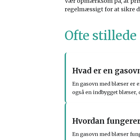
Vær opmærksom på, at prise
regelmæssigt for at sikre d
Ofte stilled
Hvad er en gasov
En gasovn med blæser er e
også en indbygget blæser, 
Hvordan fungerer
En gasovn med blæser fung