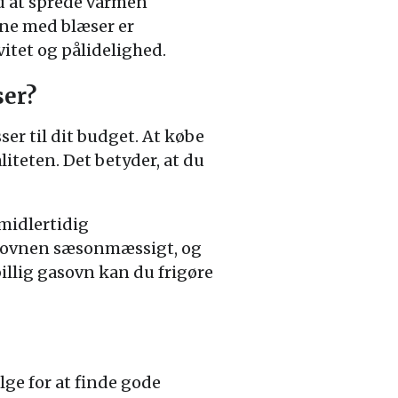
d at sprede varmen
vne med blæser er
itet og pålidelighed.
ser?
ser til dit budget. At købe
iteten. Det betyder, at du
 midlertidig
e ovnen sæsonmæssigt, og
billig gasovn kan du frigøre
lge for at finde gode