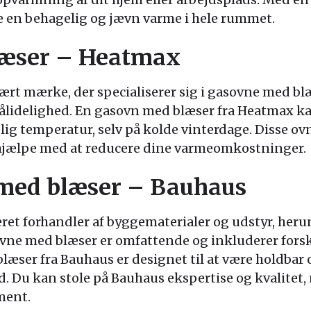
 en behagelig og jævn varme i hele rummet.
læser – Heatmax
rt mærke, der specialiserer sig i gasovne med bl
 pålidelighed. En gasovn med blæser fra Heatmax 
ig temperatur, selv på kolde vinterdage. Disse ovn
n hjælpe med at reducere dine varmeomkostninger.
med blæser – Bauhaus
et forhandler af byggematerialer og udstyr, her
vne med blæser er omfattende og inkluderer forsk
læser fra Bauhaus er designet til at være holdbar 
d. Du kan stole på Bauhaus ekspertise og kvalitet
ment.