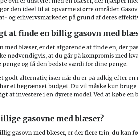
pe ovn er udstyret med en blæser, der hjælper me
 gør den ideel til at opvarme større områder. Gaso
t- og erhvervsmarkedet på grund af deres effektiv
igt at finde en billig gasovn med blæ
n med blæser, er det afgørende at finde en, der pas
kke nødvendigvis, at du går på kompromis med kval
e penge og få den bedste værdi for dine penge.
t godt alternativ, især når du er på udkig efter en
 har et begrænset budget. Du vil måske kun brug
gt at investere i en dyrere model. Ved at købe en 
billige gasovne med blæser?
llig gasovn med blæser, er der flere trin, du kan fø