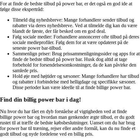
For at finde de bedste tilbud på power bar, er det også en god ide at
følge disse ekspertråd:
Tilmeld dig nyhedsbreve: Mange forhandlere sender tilbud og
rabatter via deres nyhedsbreve. Ved at tilmelde dig kan du være
blandt de første, der får besked om en god deal.
Følg sociale medier: Forhandlere annoncerer ofte tilbud på deres
sociale medieprofiler. Følg dem for at være opdateret på de
seneste power bar-tilbud.
Sammenlign priser: Brug prissammenligningssider og apps for at
finde de bedste tilbud på power bar. Husk dog altid at tage
forbehold for forsendelsesomkostninger, da de kan påvirke den
samlede pris.
Hold øje med højtider og sæsoner: Mange forhandlere har tilbud
og rabatter i forbindelse med helligdage og specifikke sæsoner.
Disse perioder kan være ideelle til at finde billige power bar.
Find din billig power bar i dag!
Nu hvor du har fået en dyb forståelse af vigtigheden ved at finde
billige power bar og hvordan man genkender ægte tilbud, er du godt
rustet til at træffe de bedste købsbeslutninger. Uanset om du har brug
for power bar til træning, rejser eller andre formål, kan du nu finde et
godt tilbud og nyde fordelene ved en billig pris.