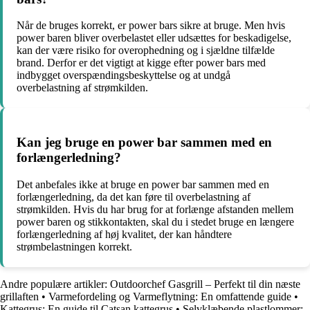
Når de bruges korrekt, er power bars sikre at bruge. Men hvis
power baren bliver overbelastet eller udsættes for beskadigelse,
kan der være risiko for overophedning og i sjældne tilfælde
brand. Derfor er det vigtigt at kigge efter power bars med
indbygget overspændingsbeskyttelse og at undgå
overbelastning af strømkilden.
Kan jeg bruge en power bar sammen med en
forlængerledning?
Det anbefales ikke at bruge en power bar sammen med en
forlængerledning, da det kan føre til overbelastning af
strømkilden. Hvis du har brug for at forlænge afstanden mellem
power baren og stikkontakten, skal du i stedet bruge en længere
forlængerledning af høj kvalitet, der kan håndtere
strømbelastningen korrekt.
Andre populære artikler:
Outdoorchef Gasgrill – Perfekt til din næste
grillaften
•
Varmefordeling og Varmeflytning: En omfattende guide
•
Kattegrus: En guide til Catsan kattegrus
•
Selvklæbende plastlommer: