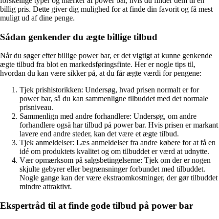
forskellige typer og mærker af power bar, hvis du finder dem til en
billig pris. Dette giver dig mulighed for at finde din favorit og få mest
muligt ud af dine penge.
Sådan genkender du ægte billige tilbud
Når du søger efter billige power bar, er det vigtigt at kunne genkende
ægte tilbud fra blot en markedsføringsfinte. Her er nogle tips til,
hvordan du kan være sikker på, at du får ægte værdi for pengene:
Tjek prishistorikken: Undersøg, hvad prisen normalt er for
power bar, så du kan sammenligne tilbuddet med det normale
prisniveau.
Sammenlign med andre forhandlere: Undersøg, om andre
forhandlere også har tilbud på power bar. Hvis prisen er markant
lavere end andre steder, kan det være et ægte tilbud.
Tjek anmeldelser: Læs anmeldelser fra andre købere for at få en
idé om produktets kvalitet og om tilbuddet er værd at udnytte.
Vær opmærksom på salgsbetingelserne: Tjek om der er nogen
skjulte gebyrer eller begrænsninger forbundet med tilbuddet.
Nogle gange kan der være ekstraomkostninger, der gør tilbuddet
mindre attraktivt.
Ekspertråd til at finde gode tilbud på power bar