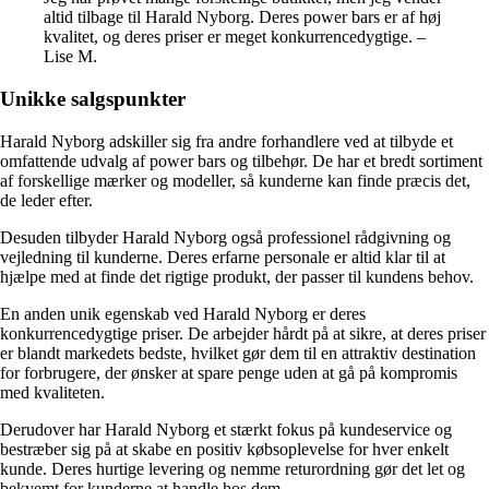
altid tilbage til Harald Nyborg. Deres power bars er af høj
kvalitet, og deres priser er meget konkurrencedygtige. –
Lise M.
Unikke salgspunkter
Harald Nyborg adskiller sig fra andre forhandlere ved at tilbyde et
omfattende udvalg af power bars og tilbehør. De har et bredt sortiment
af forskellige mærker og modeller, så kunderne kan finde præcis det,
de leder efter.
Desuden tilbyder Harald Nyborg også professionel rådgivning og
vejledning til kunderne. Deres erfarne personale er altid klar til at
hjælpe med at finde det rigtige produkt, der passer til kundens behov.
En anden unik egenskab ved Harald Nyborg er deres
konkurrencedygtige priser. De arbejder hårdt på at sikre, at deres priser
er blandt markedets bedste, hvilket gør dem til en attraktiv destination
for forbrugere, der ønsker at spare penge uden at gå på kompromis
med kvaliteten.
Derudover har Harald Nyborg et stærkt fokus på kundeservice og
bestræber sig på at skabe en positiv købsoplevelse for hver enkelt
kunde. Deres hurtige levering og nemme returordning gør det let og
bekvemt for kunderne at handle hos dem.