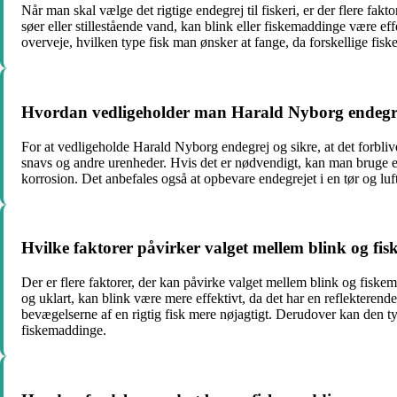
Når man skal vælge det rigtige endegrej til fiskeri, er der flere fakt
søer eller stillestående vand, kan blink eller fiskemaddinge være e
overveje, hvilken type fisk man ønsker at fange, da forskellige fiske
Hvordan vedligeholder man Harald Nyborg endegr
For at vedligeholde Harald Nyborg endegrej og sikre, at det forbliver
snavs og andre urenheder. Hvis det er nødvendigt, kan man bruge en bl
korrosion. Det anbefales også at opbevare endegrejet i en tør og luf
Hvilke faktorer påvirker valget mellem blink og f
Der er flere faktorer, der kan påvirke valget mellem blink og fiske
og uklart, kan blink være mere effektivt, da det har en reflekteren
bevægelserne af en rigtig fisk mere nøjagtigt. Derudover kan den ty
fiskemaddinge.