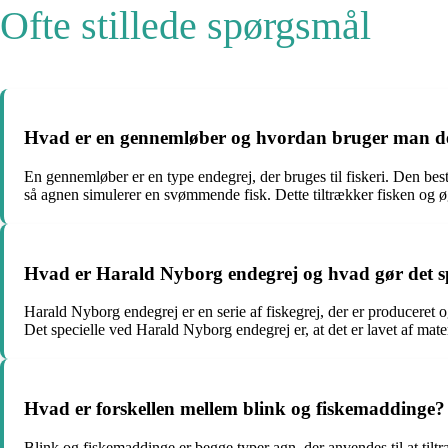
Ofte stillede spørgsmål
Hvad er en gennemløber og hvordan bruger man det 
En gennemløber er en type endegrej, der bruges til fiskeri. Den be
så agnen simulerer en svømmende fisk. Dette tiltrækker fisken og ø
Hvad er Harald Nyborg endegrej og hvad gør det sp
Harald Nyborg endegrej er en serie af fiskegrej, der er produceret o
Det specielle ved Harald Nyborg endegrej er, at det er lavet af mater
Hvad er forskellen mellem blink og fiskemaddinge?
Blink og fiskemaddinge er begge typer agn, der anvendes til at tiltræ