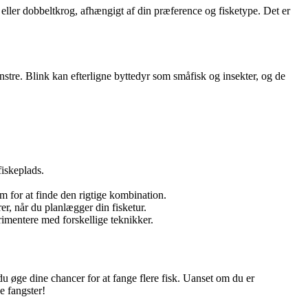
eller dobbeltkrog, afhængigt af din præference og fisketype. Det er
nstre. Blink kan efterligne byttedyr som småfisk og insekter, og de
fiskeplads.
em for at finde den rigtige kombination.
r, når du planlægger din fisketur.
rimentere med forskellige teknikker.
du øge dine chancer for at fange flere fisk. Uanset om du er
e fangster!