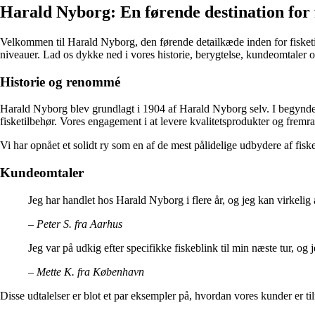
Harald Nyborg: En førende destination for
Velkommen til Harald Nyborg, den førende detailkæde inden for fisketilb
niveauer. Lad os dykke ned i vores historie, berygtelse, kundeomtaler 
Historie og renommé
Harald Nyborg blev grundlagt i 1904 af Harald Nyborg selv. I begyndels
fisketilbehør. Vores engagement i at levere kvalitetsprodukter og fremr
Vi har opnået et solidt ry som en af de mest pålidelige udbydere af fisk
Kundeomtaler
Jeg har handlet hos Harald Nyborg i flere år, og jeg kan virkelig
– Peter S. fra Aarhus
Jeg var på udkig efter specifikke fiskeblink til min næste tur, o
– Mette K. fra København
Disse udtalelser er blot et par eksempler på, hvordan vores kunder er ti