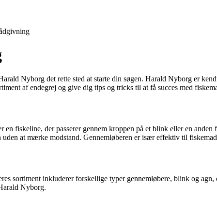
ådgivning
g
Harald Nyborg det rette sted at starte din søgen. Harald Nyborg er kendt
iment af endegrej og give dig tips og tricks til at få succes med fiskem
r en fiskeline, der passerer gennem kroppen på et blink eller en anden 
n uden at mærke modstand. Gennemløberen er især effektiv til fiskemaddi
es sortiment inkluderer forskellige typer gennemløbere, blink og agn, de
s Harald Nyborg.