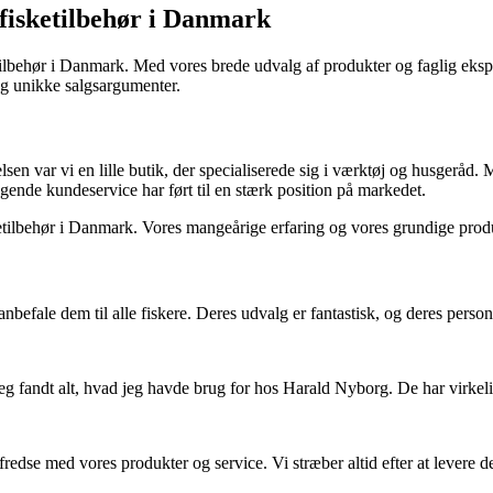
 fisketilbehør i Danmark
ehør i Danmark. Med vores brede udvalg af produkter og faglig ekspertis
og unikke salgsargumenter.
en var vi en lille butik, der specialiserede sig i værktøj og husgeråd
agende kundeservice har ført til en stærk position på markedet.
etilbehør i Danmark. Vores mangeårige erfaring og vores grundige produkt
 anbefale dem til alle fiskere. Deres udvalg er fantastisk, og deres pers
g jeg fandt alt, hvad jeg havde brug for hos Harald Nyborg. De har virkel
lfredse med vores produkter og service. Vi stræber altid efter at levere 