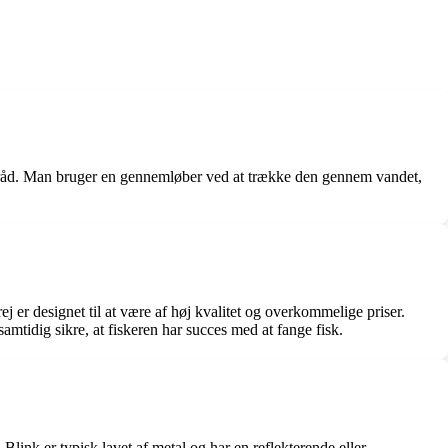
altråd. Man bruger en gennemløber ved at trække den gennem vandet,
j er designet til at være af høj kvalitet og overkommelige priser.
amtidig sikre, at fiskeren har succes med at fange fisk.
Blink er typisk lavet af metal og har en reflekterende eller