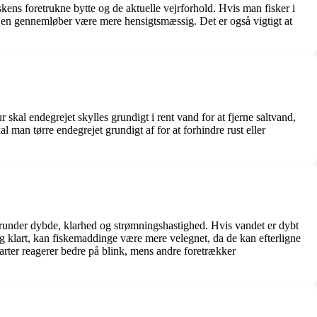
fiskens foretrukne bytte og de aktuelle vejrforhold. Hvis man fisker i
an en gennemløber være mere hensigtsmæssig. Det er også vigtigt at
 skal endegrejet skylles grundigt i rent vand for at fjerne saltvand,
l man tørre endegrejet grundigt af for at forhindre rust eller
herunder dybde, klarhed og strømningshastighed. Hvis vandet er dybt
og klart, kan fiskemaddinge være mere velegnet, da de kan efterligne
earter reagerer bedre på blink, mens andre foretrækker