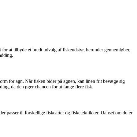
 for at tilbyde et bredt udvalg af fiskeudstyr, herunder gennemløber,
adding.
form for agn. Når fisken bider på agnen, kan linen frit bevæge sig
ng, da den øger chancen for at fange flere fisk.
r passer til forskellige fiskearter og fisketeknikker. Uanset om du er