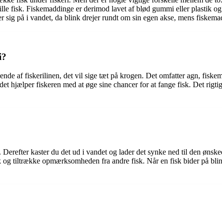
lle fisk. Fiskemaddinge er derimod lavet af blød gummi eller plastik og e
r sig på i vandet, da blink drejer rundt om sin egen akse, mens fiske
i?
ende af fiskerilinen, det vil sige tæt på krogen. Det omfatter agn, fiske
i det hjælper fiskeren med at øge sine chancer for at fange fisk. Det rigtig
linen. Derefter kaster du det ud i vandet og lader det synke ned til den ø
isk og tiltrække opmærksomheden fra andre fisk. Når en fisk bider på blin
?