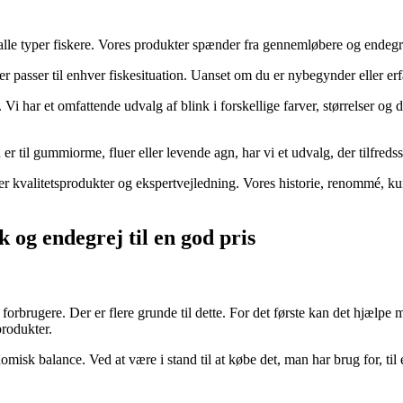
lle typer fiskere. Vores produkter spænder fra gennemløbere og endegrej
r passer til enhver fiskesituation. Uanset om du er nybegynder eller erfar
. Vi har et omfattende udvalg af blink i forskellige farver, størrelser og 
r til gummiorme, fluer eller levende agn, har vi et udvalg, der tilfredss
ger kvalitetsprodukter og ekspertvejledning. Vores historie, renommé, k
og endegrej til en god pris
 forbrugere. Der er flere grunde til dette. For det første kan det hjælpe
produkter.
isk balance. Ved at være i stand til at købe det, man har brug for, til