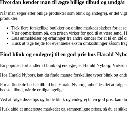
Hvordan kender man til ægte billige tilbud og undgå
Når man søger efter billige produkter som blink og endegrej, er det vigt
produkter:
Tjek flere forskellige butikker og online markedspladser for at s
Vær opmærksom på, om prisen virker for god til at være sand. Hvis 
Læs anmeldelser og erfaringer fra andre kunder for at få en idé o
Husk at tage højde for eventuelle ekstra omkostninger såsom frag
Find blink og endegrej til en god pris hos Harald Nyb
En populær forhandler af blink og endegrej er Harald Nyborg. Virksomhed
Hos Harald Nyborg kan du finde mange forskellige typer blink og ende
For at finde de bedste tilbud hos Harald Nyborg anbefales det at følge
bedste tilbud, når de er tilgængelige.
Ved at følge disse tips og finde blink og endegrej til en god pris, kan d
Husk altid at undersøge markedet og sammenligne priser, så du er sikker