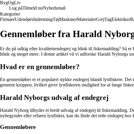
Byg
Og
Liv
Log på
Tilmeld nu
Nyhedsmail
Kategorier
Firmaer
Udendørs
Indretning
Tøj
Maskiner
Materialer
Grej
Tag
Elektriker
R
Gennemløber fra Harald Nybor
Er du på udkig efter kvalitetsendegrej og blink til fiskemadding? Så er 
blink og meget mere. I denne artikel vil vi udforske Harald Nyborgs sort
Hvad er en gennemløber?
En gennemløber er et populært stykke endegrej blandt lystfiskere. Det e
gennem kroppen, hvilket giver lystfiskeren mulighed for at fange fiske
Harald Nyborgs udvalg af endegrej
Harald Nyborg tilbyder et bredt udvalg af endegrej til fiskemadding. Der
nybegynder eller erfaren lystfisker, kan du finde det rette endegrej ho
Gennemløbere