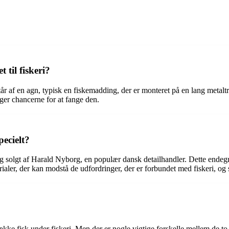
til fiskeri?
står af en agn, typisk en fiskemadding, der er monteret på en lang met
ger chancerne for at fange den.
ecielt?
g solgt af Harald Nyborg, en populær dansk detailhandler. Dette endegre
ialer, der kan modstå de udfordringer, der er forbundet med fiskeri, og s
kke fisk under fiskeri. Men der er nogle vigtige forskelle mellem de to. 