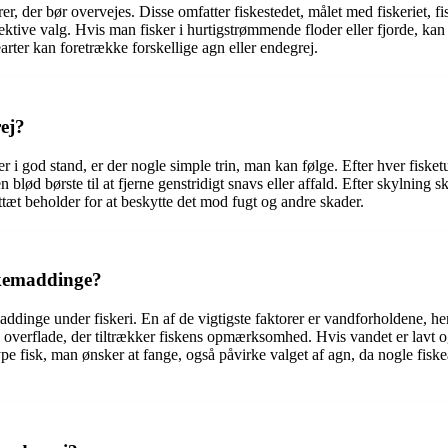
orer, der bør overvejes. Disse omfatter fiskestedet, målet med fiskeriet, 
ffektive valg. Hvis man fisker i hurtigstrømmende floder eller fjorde, k
arter kan foretrække forskellige agn eller endegrej.
ej?
 i god stand, er der nogle simple trin, man kan følge. Efter hver fisketur
ød børste til at fjerne genstridigt snavs eller affald. Efter skylning ska
ttæt beholder for at beskytte det mod fugt og andre skader.
iskemaddinge?
maddinge under fiskeri. En af de vigtigste faktorer er vandforholdene, 
de overflade, der tiltrækker fiskens opmærksomhed. Hvis vandet er lavt 
pe fisk, man ønsker at fange, også påvirke valget af agn, da nogle fisk