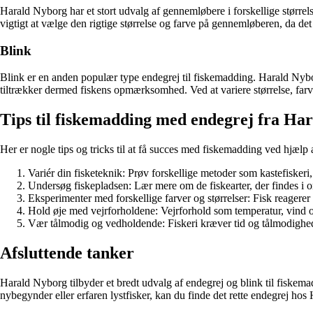
Harald Nyborg har et stort udvalg af gennemløbere i forskellige større
vigtigt at vælge den rigtige størrelse og farve på gennemløberen, da d
Blink
Blink er en anden populær type endegrej til fiskemadding. Harald Nyborg 
tiltrækker dermed fiskens opmærksomhed. Ved at variere størrelse, farv
Tips til fiskemadding med endegrej fra Ha
Her er nogle tips og tricks til at få succes med fiskemadding ved hjælp
Variér din fisketeknik: Prøv forskellige metoder som kastefiskeri, s
Undersøg fiskepladsen: Lær mere om de fiskearter, der findes i om
Eksperimenter med forskellige farver og størrelser: Fisk reagerer f
Hold øje med vejrforholdene: Vejrforhold som temperatur, vind o
Vær tålmodig og vedholdende: Fiskeri kræver tid og tålmodighed, s
Afsluttende tanker
Harald Nyborg tilbyder et bredt udvalg af endegrej og blink til fiskemad
nybegynder eller erfaren lystfisker, kan du finde det rette endegrej 