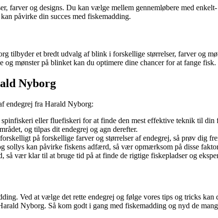
lser, farver og designs. Du kan vælge mellem gennemløbere med enkelt- 
et kan påvirke din succes med fiskemadding.
tilbyder et bredt udvalg af blink i forskellige størrelser, farver og mø
e og mønster på blinket kan du optimere dine chancer for at fange fisk.
rald Nyborg
 af endegrej fra Harald Nyborg:
pinfiskeri eller fluefiskeri for at finde den mest effektive teknik til din 
rådet, og tilpas dit endegrej og agn derefter.
orskelligt på forskellige farver og størrelser af endegrej, så prøv dig fr
g sollys kan påvirke fiskens adfærd, så vær opmærksom på disse faktore
å vær klar til at bruge tid på at finde de rigtige fiskepladser og ekspe
ding. Ved at vælge det rette endegrej og følge vores tips og tricks kan 
hos Harald Nyborg. Så kom godt i gang med fiskemadding og nyd de mang