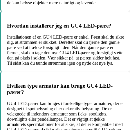
de kan belyse objekter mere naturligt og levende.
Hvordan installerer jeg en GU4 LED-pære?
Installationen af en GU4 LED-pære er enkel. Først skal du sikre
dig, at strømmen er slukket. Derefter skal du fjerne den gamle
pære ved at trække forsigtigt i den. Når den gamle pære er
fjernet, skal du tage den nye GU4 LED-pære og forsigtigt sætte
den på plads i soklen. Vær sikker på, at pæren sidder helt fast.
Til sidst kan du tænde strømmen igen og nyde det nye lys.
Hvilken type armatur kan bruge GU4 LED-
pærer?
GU4 LED-pærer kan bruges i forskellige typer armaturer, der er
designet til spotbelysning eller dekorativ belysning. De er
velegnede til indendørs armaturer som f.eks. spotlights,
downlights eller pendellamper. Det er vigtigt at tjekke
armaturets specifikationer for at sikre, at det er kompatibelt med
GU4 LED-pærer, da ikke alle armaturer passer til GU4-soklen.