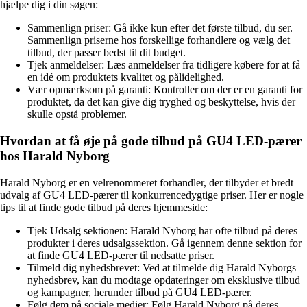
hjælpe dig i din søgen:
Sammenlign priser: Gå ikke kun efter det første tilbud, du ser.
Sammenlign priserne hos forskellige forhandlere og vælg det
tilbud, der passer bedst til dit budget.
Tjek anmeldelser: Læs anmeldelser fra tidligere købere for at få
en idé om produktets kvalitet og pålidelighed.
Vær opmærksom på garanti: Kontroller om der er en garanti for
produktet, da det kan give dig tryghed og beskyttelse, hvis der
skulle opstå problemer.
Hvordan at få øje på gode tilbud på GU4 LED-pærer
hos Harald Nyborg
Harald Nyborg er en velrenommeret forhandler, der tilbyder et bredt
udvalg af GU4 LED-pærer til konkurrencedygtige priser. Her er nogle
tips til at finde gode tilbud på deres hjemmeside:
Tjek Udsalg sektionen: Harald Nyborg har ofte tilbud på deres
produkter i deres udsalgssektion. Gå igennem denne sektion for
at finde GU4 LED-pærer til nedsatte priser.
Tilmeld dig nyhedsbrevet: Ved at tilmelde dig Harald Nyborgs
nyhedsbrev, kan du modtage opdateringer om eksklusive tilbud
og kampagner, herunder tilbud på GU4 LED-pærer.
Følg dem på sociale medier: Følg Harald Nyborg på deres