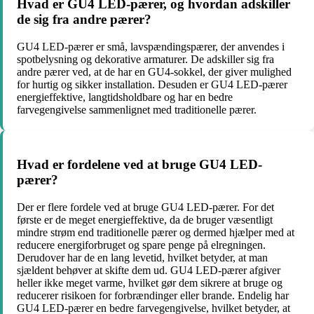
Hvad er GU4 LED-pærer, og hvordan adskiller
de sig fra andre pærer?
GU4 LED-pærer er små, lavspændingspærer, der anvendes i
spotbelysning og dekorative armaturer. De adskiller sig fra
andre pærer ved, at de har en GU4-sokkel, der giver mulighed
for hurtig og sikker installation. Desuden er GU4 LED-pærer
energieffektive, langtidsholdbare og har en bedre
farvegengivelse sammenlignet med traditionelle pærer.
Hvad er fordelene ved at bruge GU4 LED-
pærer?
Der er flere fordele ved at bruge GU4 LED-pærer. For det
første er de meget energieffektive, da de bruger væsentligt
mindre strøm end traditionelle pærer og dermed hjælper med at
reducere energiforbruget og spare penge på elregningen.
Derudover har de en lang levetid, hvilket betyder, at man
sjældent behøver at skifte dem ud. GU4 LED-pærer afgiver
heller ikke meget varme, hvilket gør dem sikrere at bruge og
reducerer risikoen for forbrændinger eller brande. Endelig har
GU4 LED-pærer en bedre farvegengivelse, hvilket betyder, at