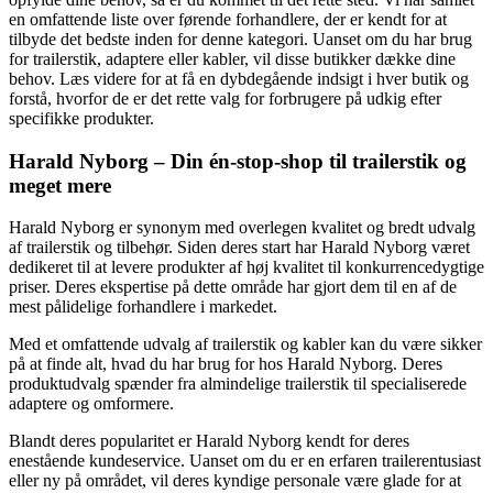
en omfattende liste over førende forhandlere, der er kendt for at
tilbyde det bedste inden for denne kategori. Uanset om du har brug
for trailerstik, adaptere eller kabler, vil disse butikker dække dine
behov. Læs videre for at få en dybdegående indsigt i hver butik og
forstå, hvorfor de er det rette valg for forbrugere på udkig efter
specifikke produkter.
Harald Nyborg – Din én-stop-shop til trailerstik og
meget mere
Harald Nyborg er synonym med overlegen kvalitet og bredt udvalg
af trailerstik og tilbehør. Siden deres start har Harald Nyborg været
dedikeret til at levere produkter af høj kvalitet til konkurrencedygtige
priser. Deres ekspertise på dette område har gjort dem til en af de
mest pålidelige forhandlere i markedet.
Med et omfattende udvalg af trailerstik og kabler kan du være sikker
på at finde alt, hvad du har brug for hos Harald Nyborg. Deres
produktudvalg spænder fra almindelige trailerstik til specialiserede
adaptere og omformere.
Blandt deres popularitet er Harald Nyborg kendt for deres
enestående kundeservice. Uanset om du er en erfaren trailerentusiast
eller ny på området, vil deres kyndige personale være glade for at