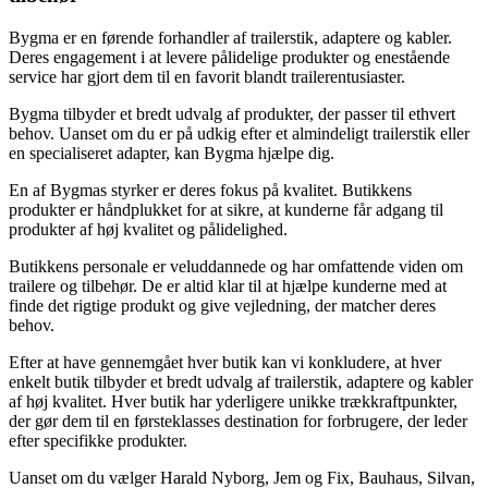
Bygma er en førende forhandler af trailerstik, adaptere og kabler.
Deres engagement i at levere pålidelige produkter og enestående
service har gjort dem til en favorit blandt trailerentusiaster.
Bygma tilbyder et bredt udvalg af produkter, der passer til ethvert
behov. Uanset om du er på udkig efter et almindeligt trailerstik eller
en specialiseret adapter, kan Bygma hjælpe dig.
En af Bygmas styrker er deres fokus på kvalitet. Butikkens
produkter er håndplukket for at sikre, at kunderne får adgang til
produkter af høj kvalitet og pålidelighed.
Butikkens personale er veluddannede og har omfattende viden om
trailere og tilbehør. De er altid klar til at hjælpe kunderne med at
finde det rigtige produkt og give vejledning, der matcher deres
behov.
Efter at have gennemgået hver butik kan vi konkludere, at hver
enkelt butik tilbyder et bredt udvalg af trailerstik, adaptere og kabler
af høj kvalitet. Hver butik har yderligere unikke trækkraftpunkter,
der gør dem til en førsteklasses destination for forbrugere, der leder
efter specifikke produkter.
Uanset om du vælger Harald Nyborg, Jem og Fix, Bauhaus, Silvan,