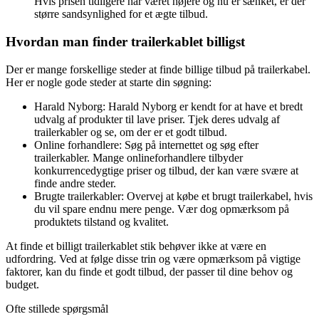
Hvis prisen tidligere har været højere og nu er sænket, er der
større sandsynlighed for et ægte tilbud.
Hvordan man finder trailerkablet billigst
Der er mange forskellige steder at finde billige tilbud på trailerkabel.
Her er nogle gode steder at starte din søgning:
Harald Nyborg: Harald Nyborg er kendt for at have et bredt
udvalg af produkter til lave priser. Tjek deres udvalg af
trailerkabler og se, om der er et godt tilbud.
Online forhandlere: Søg på internettet og søg efter
trailerkabler. Mange onlineforhandlere tilbyder
konkurrencedygtige priser og tilbud, der kan være svære at
finde andre steder.
Brugte trailerkabler: Overvej at købe et brugt trailerkabel, hvis
du vil spare endnu mere penge. Vær dog opmærksom på
produktets tilstand og kvalitet.
At finde et billigt trailerkablet stik behøver ikke at være en
udfordring. Ved at følge disse trin og være opmærksom på vigtige
faktorer, kan du finde et godt tilbud, der passer til dine behov og
budget.
Ofte stillede spørgsmål