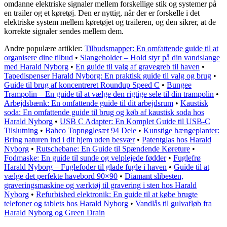
omdanne elektriske signaler mellem forskellige stik og systemer på
en trailer og et køretøj. Den er nyttig, når der er forskelle i det
elektriske system mellem køretøjet og traileren, og den sikrer, at de
korrekte signaler sendes mellem dem.
Andre populære artikler:
Tilbudsmapper: En omfattende guide til at
organisere dine tilbud
•
Slangeholder – Hold styr på din vandslange
med Harald Nyborg
•
En guide til valg af gravegreb til haven
•
Tapedispenser Harald Nyborg: En praktisk guide til valg og brug
•
Guide til brug af koncentreret Roundup Speed C
•
Bungee
Trampolin – En guide til at vælge den rigtige sele til din trampolin
•
Arbejdsbænk: En omfattende guide til dit arbejdsrum
•
Kaustisk
soda: En omfattende guide til brug og køb af kaustisk soda hos
Harald Nyborg
•
USB C Adapter: En Komplet Guide til USB-C
Tilslutning
•
Bahco Topnøglesæt 94 Dele
•
Kunstige hængeplanter:
Bring naturen ind i dit hjem uden besvær
•
Patentglas hos Harald
Nyborg
•
Rutschebane: En Guide til Spændende Køreture
•
Fodmaske: En guide til sunde og velplejede fødder
•
Fuglefrø
Harald Nyborg – Fuglefoder til glade fugle i haven
•
Guide til at
vælge det perfekte havebord 90×90
•
Diamant slibesten,
graveringsmaskine og værktøj til gravering i sten hos Harald
Nyborg
•
Refurbished elektronik: En guide til at købe brugte
telefoner og tablets hos Harald Nyborg
•
Vandlås til gulvafløb fra
Harald Nyborg og Green Drain