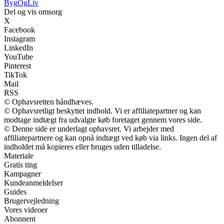
Byg
Og
Liv
Del og vis omsorg
X
Facebook
Instagram
LinkedIn
YouTube
Pinterest
TikTok
Mail
RSS
© Ophavsretten håndhæves.
© Ophavsretligt beskyttet indhold. Vi er affiliatepartner og kan
modtage indtægt fra udvalgte køb foretaget gennem vores side.
© Denne side er underlagt ophavsret. Vi arbejder med
affiliatepartnere og kan opnå indtægt ved køb via links. Ingen del af
indholdet må kopieres eller bruges uden tilladelse.
Materiale
Gratis ting
Kampagner
Kundeanmeldelser
Guides
Brugervejledning
Vores videoer
Abonnent