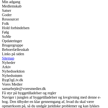
Min adgang
Medlemskab
Satser
Goder
Ressourcer
Folk
Hold forbindelsen
Følg
SoMe
Opdateringer
Brugergruppe
Beboerfællesskab
Links på siden
Sitemap
Nyheder
Arkiv
Nyhedssektion
Nyhedsstrøm
BygOgLiv.dk
Vores Medier
samarbejde@voresmedier.dk
Få styr på byggetilladelser og regler
Naviger i junglen af byggetilladelser og lovgivning med denne e-
bog. Den tilbyder en klar gennemgang af, hvad du skal være
opmærksom på, så du undgår juridiske problemer og kan lykkes