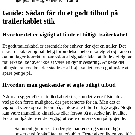
hjælpsomme og vidende. – Laura
Guide: Sådan får du et godt tilbud på
trailerkablet stik
Hvorfor det er vigtigt at finde et billigt trailerkabel
Et godt trailerkabel er essentielt for enhver, der ejer en trailer. Det
sikrer en sikker og pålidelig forbindelse mellem køretøjet og traileren
og muliggør korrekt transmission af signaler. Men at finde det rigtige
trailerkabel behøver ikke at være en dyr investering. At købe det
billigste trailerkabel, der stadig er af høj kvalitet, er en god måde at
spare penge på.
Hvordan man genkender et ægte billigt tilbud
Når man søger efter et trailerkablet stik, kan det være fristende at
vælge den første mulighed, der præsenteres for en. Men det er
vigtigt at være opmærksom på, at ikke alle tilbud er lige ægte. Nogle
kan være marketing gimmicks eller forsøg på at sælge lav kvalitet.
For at undgå dette er det vigtigt at være opmærksom på følgende:
Sammenlign priser: Undersøg markedet og sammenlign
priserne på forskellige trailerkabler. Dette giver dig en god idé