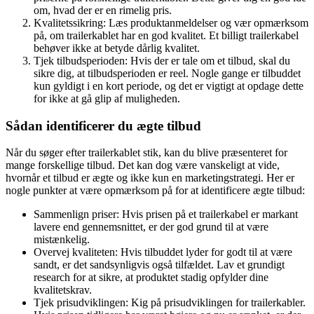
om, hvad der er en rimelig pris.
Kvalitetssikring: Læs produktanmeldelser og vær opmærksom
på, om trailerkablet har en god kvalitet. Et billigt trailerkabel
behøver ikke at betyde dårlig kvalitet.
Tjek tilbudsperioden: Hvis der er tale om et tilbud, skal du
sikre dig, at tilbudsperioden er reel. Nogle gange er tilbuddet
kun gyldigt i en kort periode, og det er vigtigt at opdage dette
for ikke at gå glip af muligheden.
Sådan identificerer du ægte tilbud
Når du søger efter trailerkablet stik, kan du blive præsenteret for
mange forskellige tilbud. Det kan dog være vanskeligt at vide,
hvornår et tilbud er ægte og ikke kun en marketingstrategi. Her er
nogle punkter at være opmærksom på for at identificere ægte tilbud:
Sammenlign priser: Hvis prisen på et trailerkabel er markant
lavere end gennemsnittet, er der god grund til at være
mistænkelig.
Overvej kvaliteten: Hvis tilbuddet lyder for godt til at være
sandt, er det sandsynligvis også tilfældet. Lav et grundigt
research for at sikre, at produktet stadig opfylder dine
kvalitetskrav.
Tjek prisudviklingen: Kig på prisudviklingen for trailerkabler.