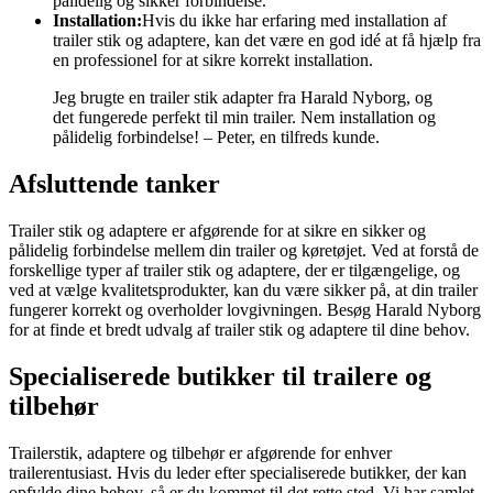
pålidelig og sikker forbindelse.
Installation:
Hvis du ikke har erfaring med installation af
trailer stik og adaptere, kan det være en god idé at få hjælp fra
en professionel for at sikre korrekt installation.
Jeg brugte en trailer stik adapter fra Harald Nyborg, og
det fungerede perfekt til min trailer. Nem installation og
pålidelig forbindelse! – Peter, en tilfreds kunde.
Afsluttende tanker
Trailer stik og adaptere er afgørende for at sikre en sikker og
pålidelig forbindelse mellem din trailer og køretøjet. Ved at forstå de
forskellige typer af trailer stik og adaptere, der er tilgængelige, og
ved at vælge kvalitetsprodukter, kan du være sikker på, at din trailer
fungerer korrekt og overholder lovgivningen. Besøg Harald Nyborg
for at finde et bredt udvalg af trailer stik og adaptere til dine behov.
Specialiserede butikker til trailere og
tilbehør
Trailerstik, adaptere og tilbehør er afgørende for enhver
trailerentusiast. Hvis du leder efter specialiserede butikker, der kan
opfylde dine behov, så er du kommet til det rette sted. Vi har samlet