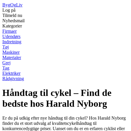
Byg
Og
Liv
Log på
Tilmeld nu
Nyhedsmail
Kategorier
Firmaer
Udendørs
Indretning
Tøj
Maskiner
Materialer
Grej
Tag
Elektriker
Rådgivning
Håndtag til cykel – Find de
bedste hos Harald Nyborg
Er du på udkig efter nye håndtag til din cykel? Hos Harald Nyborg
finder du et stort udvalg af kvalitetscykelhåndtag til
konkurrencedygtige priser. Uanset om du er en erfaren cyklist eller