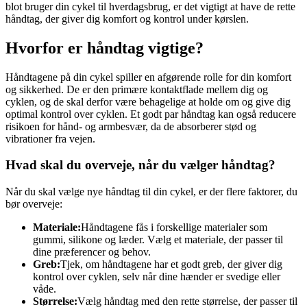
blot bruger din cykel til hverdagsbrug, er det vigtigt at have de rette
håndtag, der giver dig komfort og kontrol under kørslen.
Hvorfor er håndtag vigtige?
Håndtagene på din cykel spiller en afgørende rolle for din komfort
og sikkerhed. De er den primære kontaktflade mellem dig og
cyklen, og de skal derfor være behagelige at holde om og give dig
optimal kontrol over cyklen. Et godt par håndtag kan også reducere
risikoen for hånd- og armbesvær, da de absorberer stød og
vibrationer fra vejen.
Hvad skal du overveje, når du vælger håndtag?
Når du skal vælge nye håndtag til din cykel, er der flere faktorer, du
bør overveje:
Materiale:
Håndtagene fås i forskellige materialer som
gummi, silikone og læder. Vælg et materiale, der passer til
dine præferencer og behov.
Greb:
Tjek, om håndtagene har et godt greb, der giver dig
kontrol over cyklen, selv når dine hænder er svedige eller
våde.
Størrelse:
Vælg håndtag med den rette størrelse, der passer til