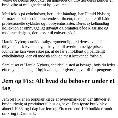
vælge de bedste produkter på markedet og tilbyder deres kunder en
bred vifte af muligheder af høj kvalitet.
Med fokus på cykeludstyr, herunder håndtag, har Harald Nyborg
formået at skabe et imponerende sortiment, der appellerer til både
professionelle cyklister og hobbyentusiaster. Deres cykelhåndtag-
kollektion er omhyggeligt udvalgt og omfatter både klassiske og
moderne designs, der passer til enhver cykel.
Harald Nyborgs unikke salgsargument ligger i deres evne til at
tilbyde dansk kvalitet og alsidighed til overkommelige priser.
Kunderne kan være sikre på, at de får et holdbart og pålideligt
cykelhåndtag, der vil modstå selv de mest krævende forhold.
Samlet set er Harald Nyborg det ideelle sted at besøge, hvis du leder
efter cykelhåndtag af høj kvalitet, der giver dig værdi for pengene.
Jem og Fix: Alt hvad du behøver under ét
tag
Jem og Fix er en populær kæde af byggemarkeder, der tilbyder et
bredt udvalg af produkter til hus og have. Den første butik blev
åbnet i 1988, og i dag har Jem og Fix mere end 100 butikker rundt
omkring i Danmark.