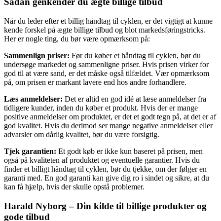
Sådan genkender du ægte billige tilbud
Når du leder efter et billig håndtag til cyklen, er det vigtigt at kunne
kende forskel på ægte billige tilbud og blot markedsføringstricks.
Her er nogle ting, du bør være opmærksom på:
Sammenlign priser:
Før du køber et håndtag til cyklen, bør du
undersøge markedet og sammenligne priser. Hvis prisen virker for
god til at være sand, er det måske også tilfældet. Vær opmærksom
på, om prisen er markant lavere end hos andre forhandlere.
Læs anmeldelser:
Det er altid en god idé at læse anmeldelser fra
tidligere kunder, inden du køber et produkt. Hvis der er mange
positive anmeldelser om produktet, er det et godt tegn på, at det er af
god kvalitet. Hvis du derimod ser mange negative anmeldelser eller
advarsler om dårlig kvalitet, bør du være forsigtig.
Tjek garantien:
Et godt køb er ikke kun baseret på prisen, men
også på kvaliteten af produktet og eventuelle garantier. Hvis du
finder et billigt håndtag til cyklen, bør du tjekke, om der følger en
garanti med. En god garanti kan give dig ro i sindet og sikre, at du
kan få hjælp, hvis der skulle opstå problemer.
Harald Nyborg – Din kilde til billige produkter og
gode tilbud