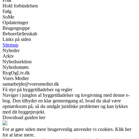
Folk
Hold forbindelsen
Følg
SoMe
Opdateringer
Brugergruppe
Beboerfællesskab
Links på siden
Sitemap
Nyheder
Arkiv
Nyhedssektion
Nyhedsstrøm
BygOgLiv.dk
Vores Medier
samarbejde@voresmedier.dk
Få styr på byggetilladelser og regler
Naviger i junglen af byggetilladelser og lovgivning med denne e-
bog. Den tilbyder en klar gennemgang af, hvad du skal være
opmærksom på, så du undgår juridiske problemer og kan lykkes
med dit byggeprojekt.
Download guiden her
For at gøre siden mere brugervenlig anvender vi cookies. Klik her
for at læse mere.