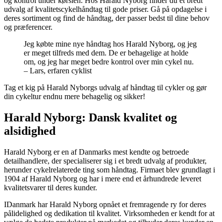
og kontrol under kørslen. Hos Harald Nyborg finder du et bredt
udvalg af kvalitetscykelhåndtag til gode priser. Gå på opdagelse i
deres sortiment og find de håndtag, der passer bedst til dine behov
og præferencer.
Jeg købte mine nye håndtag hos Harald Nyborg, og jeg
er meget tilfreds med dem. De er behagelige at holde
om, og jeg har meget bedre kontrol over min cykel nu.
– Lars, erfaren cyklist
Tag et kig på Harald Nyborgs udvalg af håndtag til cykler og gør
din cykeltur endnu mere behagelig og sikker!
Harald Nyborg: Dansk kvalitet og
alsidighed
Harald Nyborg er en af Danmarks mest kendte og betroede
detailhandlere, der specialiserer sig i et bredt udvalg af produkter,
herunder cykelrelaterede ting som håndtag. Firmaet blev grundlagt i
1904 af Harald Nyborg og har i mere end et århundrede leveret
kvalitetsvarer til deres kunder.
IDanmark har Harald Nyborg opnået et fremragende ry for deres
pålidelighed og dedikation til kvalitet. Virksomheden er kendt for at