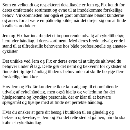
Som en velkendt og respekteret detailkæde er Jem og Fix kendt for
deres omfattende sortiment og evne til at imødekomme forskellige
behov. Virksomheden har også et godt omdømme blandt kunderne
og anses for at være en pålidelig kilde, når det drejer sig om at finde
kvalitetsprodukter.
Jem og Fix har indarbejdet et imponerende udvalg af cykeltilbehør,
herunder håndtag, i deres sortiment. Med deres brede udvalg er de i
stand til at tilfredsstille behovene hos både professionelle og amatør-
cyklister.
Det unikke ved Jem og Fix er deres evne til at tilbyde alt hvad du
behøver under ét tag. Dette gør det nemt og bekvemt for cyklister at
finde det rigtige håndtag til deres behov uden at skulle besøge flere
forskellige butikker.
Hos Jem og Fix får kunderne ikke kun adgang til et omfattende
udvalg af cykelhåndtag, men også hjælp og vejledning fra det
hjælpsomme og kyndige personale, der er klar til at besvare
spørgsmål og hjælpe med at finde det perfekte håndtag.
Hvis du ønsker at gøre dit besøg i butikken til en glædelig og
bekvem oplevelse, er Jem og Fix det rette sted at gå hen, når du skal
købe et cykelhåndtag.