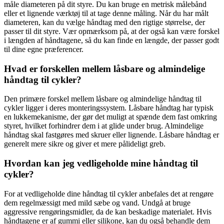
måle diameteren på dit styre. Du kan bruge en metrisk målebånd
eller et lignende værktøj til at tage denne måling. Når du har målt
diameteren, kan du vælge håndtag med den rigtige størrelse, der
passer til dit styre. Vær opmærksom på, at der også kan være forskel
i længden af håndtagene, så du kan finde en længde, der passer godt
til dine egne præferencer.
Hvad er forskellen mellem låsbare og almindelige
håndtag til cykler?
Den primære forskel mellem låsbare og almindelige håndtag til
cykler ligger i deres monteringssystem. Låsbare håndtag har typisk
en lukkemekanisme, der gør det muligt at spænde dem fast omkring
styret, hvilket forhindrer dem i at glide under brug. Almindelige
håndtag skal fastgøres med skruer eller lignende. Låsbare håndtag er
generelt mere sikre og giver et mere pålideligt greb.
Hvordan kan jeg vedligeholde mine håndtag til
cykler?
For at vedligeholde dine håndtag til cykler anbefales det at rengøre
dem regelmæssigt med mild sæbe og vand. Undgå at bruge
aggressive rengøringsmidler, da de kan beskadige materialet. Hvis
håndtagene er af gummi eller silikone, kan du også behandle dem