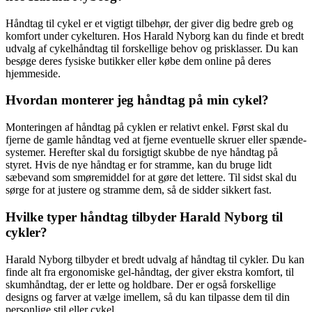
Håndtag til cykel er et vigtigt tilbehør, der giver dig bedre greb og
komfort under cykelturen. Hos Harald Nyborg kan du finde et bredt
udvalg af cykelhåndtag til forskellige behov og prisklasser. Du kan
besøge deres fysiske butikker eller købe dem online på deres
hjemmeside.
Hvordan monterer jeg håndtag på min cykel?
Monteringen af håndtag på cyklen er relativt enkel. Først skal du
fjerne de gamle håndtag ved at fjerne eventuelle skruer eller spænde-
systemer. Herefter skal du forsigtigt skubbe de nye håndtag på
styret. Hvis de nye håndtag er for stramme, kan du bruge lidt
sæbevand som smøremiddel for at gøre det lettere. Til sidst skal du
sørge for at justere og stramme dem, så de sidder sikkert fast.
Hvilke typer håndtag tilbyder Harald Nyborg til
cykler?
Harald Nyborg tilbyder et bredt udvalg af håndtag til cykler. Du kan
finde alt fra ergonomiske gel-håndtag, der giver ekstra komfort, til
skumhåndtag, der er lette og holdbare. Der er også forskellige
designs og farver at vælge imellem, så du kan tilpasse dem til din
personlige stil eller cykel.