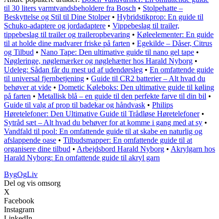
til 30 liters varmtvandsbeholdere fra Bosch
•
Stolpehatte –
Beskyttelse og Stil til Dine Stolper
•
Hybridstikprop: En guide til
Schuko-adaptere og jordadaptere
•
Vippebeslag til trailer,
tippebeslag til trailer og traileropbevaring
•
Køleelementer: En guide
til at holde dine madvarer friske på farten
•
Egekilde – Dåser, Citrus
og Tilbud
•
Nano Tape: Den ultimative guide til nano gel tape
•
Nøgleringe, nøglemærker og nøglehætter hos Harald Nyborg
•
Udeleg: Sådan får du mest ud af udendørsleg
•
En omfattende guide
til universal fjernbetjening
•
Guide til CR2 batterier – Alt hvad du
behøver at vide
•
Dometic Køleboks: Den ultimative guide til køling
på farten
•
Metallisk blå – en guide til den perfekte farve til din bil
•
Guide til valg af prop til badekar og håndvask
•
Philips
Høretelefoner: Den Ultimative Guide til Trådløse Høretelefoner
•
Sytråd sæt – Alt hvad du behøver for at komme i gang med at sy
•
Vandfald til pool: En omfattende guide til at skabe en naturlig og
afslappende oase
•
Tilbudsmapper: En omfattende guide til at
organisere dine tilbud
•
Arbejdsbord Harald Nyborg
•
Akrylgarn hos
Harald Nyborg: En omfattende guide til akryl garn
Byg
Og
Liv
Del og vis omsorg
X
Facebook
Instagram
LinkedIn