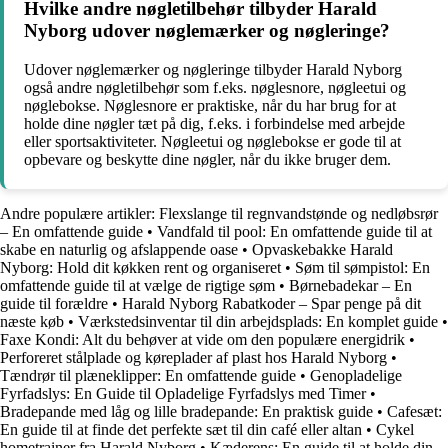
Hvilke andre nøgletilbehør tilbyder Harald
Nyborg udover nøglemærker og nøgleringe?
Udover nøglemærker og nøgleringe tilbyder Harald Nyborg
også andre nøgletilbehør som f.eks. nøglesnore, nøgleetui og
nøglebokse. Nøglesnore er praktiske, når du har brug for at
holde dine nøgler tæt på dig, f.eks. i forbindelse med arbejde
eller sportsaktiviteter. Nøgleetui og nøglebokse er gode til at
opbevare og beskytte dine nøgler, når du ikke bruger dem.
Andre populære artikler:
Flexslange til regnvandstønde og nedløbsrør
– En omfattende guide
•
Vandfald til pool: En omfattende guide til at
skabe en naturlig og afslappende oase
•
Opvaskebakke Harald
Nyborg: Hold dit køkken rent og organiseret
•
Søm til sømpistol: En
omfattende guide til at vælge de rigtige søm
•
Børnebadekar – En
guide til forældre
•
Harald Nyborg Rabatkoder – Spar penge på dit
næste køb
•
Værkstedsinventar til din arbejdsplads: En komplet guide
•
Faxe Kondi: Alt du behøver at vide om den populære energidrik
•
Perforeret stålplade og køreplader af plast hos Harald Nyborg
•
Tændrør til plæneklipper: En omfattende guide
•
Genopladelige
Fyrfadslys: En Guide til Opladelige Fyrfadslys med Timer
•
Bradepande med låg og lille bradepande: En praktisk guide
•
Cafesæt:
En guide til at finde det perfekte sæt til din café eller altan
•
Cykel
hometrainer fra Harald Nyborg
•
Kæderens: En guide til at holde din