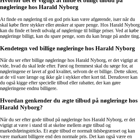
Hvorfor det er vigtigt at finde et billigt tilbud på
nøgleringe hos Harald Nyborg
At finde en nøglering til en god pris kan være afgørende, især når du
skal købe flere stykker eller ønsker at spare penge. Hos Harald Nyborg
kan du finde et bredt udvalg af nøgleringe til billige priser. Ved at købe
nøgleringe billigt, kan du spare penge, som du kan bruge på andre ting.
Kendetegn ved billige nøgleringe hos Harald Nyborg
Når du ser efter billige nøgleringe hos Harald Nyborg, er det vigtigt at
vide, hvad du skal lede efter. Først og fremmest skal du sørge for, at
nøgleringene er lavet af god kvalitet, selvom de er billige. Dette sikrer,
at de vil vare længe og ikke går i stykker efter kort tid. Derudover kan
du også kigge efter specielle tilbud eller rabatter, der kan gøre
nøgleringene endnu billigere.
Hvordan genkender du ægte tilbud på nøgleringe hos
Harald Nyborg?
Når du ser efter gode tilbud på nøgleringe hos Harald Nyborg, er det
vigtigt at være i stand til at skelne mellem ægte tilbud og
markedsføringstricks. Et ægte tilbud er normalt tidsbegrænset og kan
være markant billigere end den normale pris. Det kan også være en