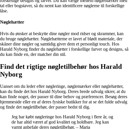
forskellige designs og farver. Du kan vælge mellem nøglemærker med
tal eller bogstaver, så du nemt kan identificere nøglerne til forskellige
låse.
Nøglehætter
Hvis du ønsker at beskytte dine nøgler mod ridser og skrammer, kan
du bruge nøglehætter. Nøglehætterne er lavet af blødt materiale, der
skåner dine nøgler og samtidig giver dem et personligt touch. Hos
Harald Nyborg finder du nøglehætter i forskellige farver og designs, så
du kan finde en, der matcher din stil.
Find det rigtige nøgletilbehør hos Harald
Nyborg
Uanset om du leder efter nøgleringe, nøglemærker eller nøglehætter,
kan du finde det hos Harald Nyborg. Deres brede udvalg sikrer, at du
kan finde noget, der passer til dine behov og præferencer. Besøg deres
hjemmeside eller en af deres fysiske butikker for at se det fulde udvalg
og finde det nøgletilbehør, der passer bedst til dig.
Jeg har købt nøgleringe hos Harald Nyborg i flere år, og
de har altid været af god kvalitet og holdbare. Jeg kan
varmt anbefale deres nøgletilbehør. – Maria