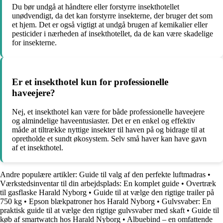
Du bør undgå at håndtere eller forstyrre insekthotellet
unødvendigt, da det kan forstyrre insekterne, der bruger det som
et hjem. Det er også vigtigt at undgå brugen af kemikalier eller
pesticider i nærheden af insekthotellet, da de kan være skadelige
for insekterne.
Er et insekthotel kun for professionelle
haveejere?
Nej, et insekthotel kan være for både professionelle haveejere
og almindelige haveentusiaster. Det er en enkel og effektiv
måde at tiltrække nyttige insekter til haven på og bidrage til at
opretholde et sundt økosystem. Selv små haver kan have gavn
af et insekthotel.
Andre populære artikler:
Guide til valg af den perfekte luftmadras
•
Værkstedsinventar til din arbejdsplads: En komplet guide
•
Overtræk
til gasflaske Harald Nyborg
•
Guide til at vælge den rigtige trailer på
750 kg
•
Epson blækpatroner hos Harald Nyborg
•
Gulvsvaber: En
praktisk guide til at vælge den rigtige gulvsvaber med skaft
•
Guide til
køb af smartwatch hos Harald Nyborg
•
Albuebind – en omfattende