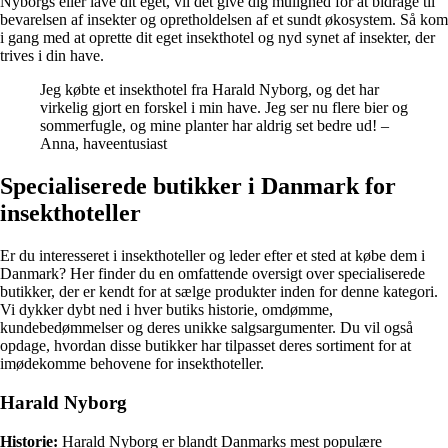
Nyborgs eller lave dit eget, vil det give dig mulighed for at bidrage til
bevarelsen af insekter og opretholdelsen af et sundt økosystem. Så kom
i gang med at oprette dit eget insekthotel og nyd synet af insekter, der
trives i din have.
Jeg købte et insekthotel fra Harald Nyborg, og det har
virkelig gjort en forskel i min have. Jeg ser nu flere bier og
sommerfugle, og mine planter har aldrig set bedre ud! –
Anna, haveentusiast
Specialiserede butikker i Danmark for
insekthoteller
Er du interesseret i insekthoteller og leder efter et sted at købe dem i
Danmark? Her finder du en omfattende oversigt over specialiserede
butikker, der er kendt for at sælge produkter inden for denne kategori.
Vi dykker dybt ned i hver butiks historie, omdømme,
kundebedømmelser og deres unikke salgsargumenter. Du vil også
opdage, hvordan disse butikker har tilpasset deres sortiment for at
imødekomme behovene for insekthoteller.
Harald Nyborg
Historie:
Harald Nyborg er blandt Danmarks mest populære