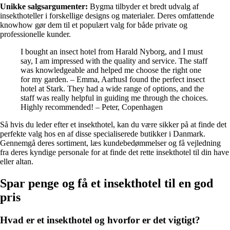
Unikke salgsargumenter:
Bygma tilbyder et bredt udvalg af
insekthoteller i forskellige designs og materialer. Deres omfattende
knowhow gør dem til et populært valg for både private og
professionelle kunder.
I bought an insect hotel from Harald Nyborg, and I must
say, I am impressed with the quality and service. The staff
was knowledgeable and helped me choose the right one
for my garden. – Emma, AarhusI found the perfect insect
hotel at Stark. They had a wide range of options, and the
staff was really helpful in guiding me through the choices.
Highly recommended! – Peter, Copenhagen
Så hvis du leder efter et insekthotel, kan du være sikker på at finde det
perfekte valg hos en af disse specialiserede butikker i Danmark.
Gennemgå deres sortiment, læs kundebedømmelser og få vejledning
fra deres kyndige personale for at finde det rette insekthotel til din have
eller altan.
Spar penge og få et insekthotel til en god
pris
Hvad er et insekthotel og hvorfor er det vigtigt?