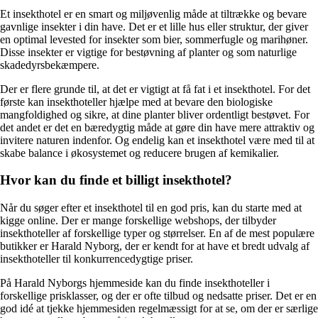
Et insekthotel er en smart og miljøvenlig måde at tiltrække og bevare
gavnlige insekter i din have. Det er et lille hus eller struktur, der giver
en optimal levested for insekter som bier, sommerfugle og marihøner.
Disse insekter er vigtige for bestøvning af planter og som naturlige
skadedyrsbekæmpere.
Der er flere grunde til, at det er vigtigt at få fat i et insekthotel. For det
første kan insekthoteller hjælpe med at bevare den biologiske
mangfoldighed og sikre, at dine planter bliver ordentligt bestøvet. For
det andet er det en bæredygtig måde at gøre din have mere attraktiv og
invitere naturen indenfor. Og endelig kan et insekthotel være med til at
skabe balance i økosystemet og reducere brugen af kemikalier.
Hvor kan du finde et billigt insekthotel?
Når du søger efter et insekthotel til en god pris, kan du starte med at
kigge online. Der er mange forskellige webshops, der tilbyder
insekthoteller af forskellige typer og størrelser. En af de mest populære
butikker er Harald Nyborg, der er kendt for at have et bredt udvalg af
insekthoteller til konkurrencedygtige priser.
På Harald Nyborgs hjemmeside kan du finde insekthoteller i
forskellige prisklasser, og der er ofte tilbud og nedsatte priser. Det er en
god idé at tjekke hjemmesiden regelmæssigt for at se, om der er særlige