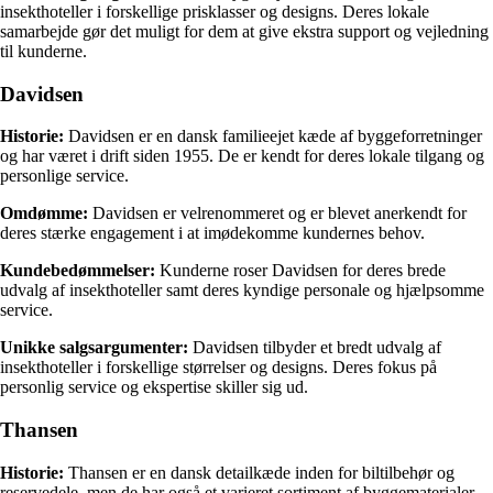
insekthoteller i forskellige prisklasser og designs. Deres lokale
samarbejde gør det muligt for dem at give ekstra support og vejledning
til kunderne.
Davidsen
Historie:
Davidsen er en dansk familieejet kæde af byggeforretninger
og har været i drift siden 1955. De er kendt for deres lokale tilgang og
personlige service.
Omdømme:
Davidsen er velrenommeret og er blevet anerkendt for
deres stærke engagement i at imødekomme kundernes behov.
Kundebedømmelser:
Kunderne roser Davidsen for deres brede
udvalg af insekthoteller samt deres kyndige personale og hjælpsomme
service.
Unikke salgsargumenter:
Davidsen tilbyder et bredt udvalg af
insekthoteller i forskellige størrelser og designs. Deres fokus på
personlig service og ekspertise skiller sig ud.
Thansen
Historie:
Thansen er en dansk detailkæde inden for biltilbehør og
reservedele, men de har også et varieret sortiment af byggematerialer