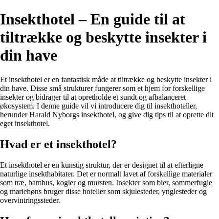
Insekthotel – En guide til at
tiltrække og beskytte insekter i
din have
Et insekthotel er en fantastisk måde at tiltrække og beskytte insekter i
din have. Disse små strukturer fungerer som et hjem for forskellige
insekter og bidrager til at opretholde et sundt og afbalanceret
økosystem. I denne guide vil vi introducere dig til insekthoteller,
herunder Harald Nyborgs insekthotel, og give dig tips til at oprette dit
eget insekthotel.
Hvad er et insekthotel?
Et insekthotel er en kunstig struktur, der er designet til at efterligne
naturlige insekthabitater. Det er normalt lavet af forskellige materialer
som træ, bambus, kogler og mursten. Insekter som bier, sommerfugle
og mariehøns bruger disse hoteller som skjulesteder, ynglesteder og
overvintringssteder.