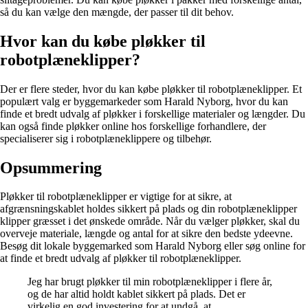
så du kan vælge den mængde, der passer til dit behov.
Hvor kan du købe pløkker til
robotplæneklipper?
Der er flere steder, hvor du kan købe pløkker til robotplæneklipper. Et
populært valg er byggemarkeder som Harald Nyborg, hvor du kan
finde et bredt udvalg af pløkker i forskellige materialer og længder. Du
kan også finde pløkker online hos forskellige forhandlere, der
specialiserer sig i robotplæneklippere og tilbehør.
Opsummering
Pløkker til robotplæneklipper er vigtige for at sikre, at
afgrænsningskablet holdes sikkert på plads og din robotplæneklipper
klipper græsset i det ønskede område. Når du vælger pløkker, skal du
overveje materiale, længde og antal for at sikre den bedste ydeevne.
Besøg dit lokale byggemarked som Harald Nyborg eller søg online for
at finde et bredt udvalg af pløkker til robotplæneklipper.
Jeg har brugt pløkker til min robotplæneklipper i flere år,
og de har altid holdt kablet sikkert på plads. Det er
virkelig en god investering for at undgå, at