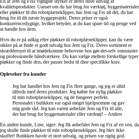
En af Jem og Fixs vigtigste styrker er deres store udvalg af
kvalitetsprodukter. Uanset om du har brug for værktøj, byggematerialer
eller pløkker til din robotplæneklipper, har Jem og Fix alt det, du har
brug for til dit næste byggeprojekt. Deres priser er også
konkurrencedygtige, hvilket betyder, at du kan spare tid og penge ved
at handle hos dem.
Hvis du er på udkig efter pløkker til robotplæneklipper, kan du være
sikker på at finde et godt udvalg hos Jem og Fix. Deres sortiment er
skræddersyet til at imødekomme behovene hos gør-det-selv entusiaster
og professionelle håndværkere. Du kan vælge mellem forskellige typer
pløkker og finde den, der passer bedst til dine specifikke krav.
Oplevelser fra kunder
Jeg har handlet hos Jem og Fix flere gange, og jeg er altid
tilfreds med deres produkter. Jeg købte for nylig pløkker
til min robotplæneklipper, og de fungerer perfekt.
Personalet i butikken var også meget hjælpsomme og gav
mig gode råd. Jeg kan varmt anbefale Jem og Fix til alle,
der har brug for byggematerialer eller værktøj! – Anders
En anden kunde, Line, siger: Jeg fik anbefalet Jem og Fix af en ven, da
jeg skulle finde pløkker til min robotplæneklipper. Jeg blev ikke
skuffet! Butikken havde et stort udvalg, og prisen var rigtig god.