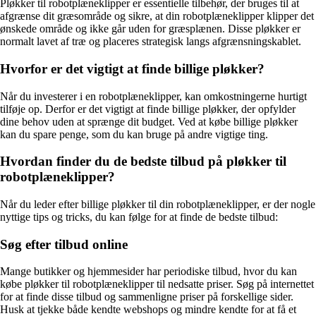
Pløkker til robotplæneklipper er essentielle tilbehør, der bruges til at
afgrænse dit græsområde og sikre, at din robotplæneklipper klipper det
ønskede område og ikke går uden for græsplænen. Disse pløkker er
normalt lavet af træ og placeres strategisk langs afgrænsningskablet.
Hvorfor er det vigtigt at finde billige pløkker?
Når du investerer i en robotplæneklipper, kan omkostningerne hurtigt
tilføje op. Derfor er det vigtigt at finde billige pløkker, der opfylder
dine behov uden at sprænge dit budget. Ved at købe billige pløkker
kan du spare penge, som du kan bruge på andre vigtige ting.
Hvordan finder du de bedste tilbud på pløkker til
robotplæneklipper?
Når du leder efter billige pløkker til din robotplæneklipper, er der nogle
nyttige tips og tricks, du kan følge for at finde de bedste tilbud:
Søg efter tilbud online
Mange butikker og hjemmesider har periodiske tilbud, hvor du kan
købe pløkker til robotplæneklipper til nedsatte priser. Søg på internettet
for at finde disse tilbud og sammenligne priser på forskellige sider.
Husk at tjekke både kendte webshops og mindre kendte for at få et