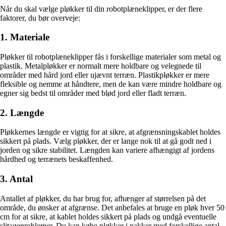
Når du skal vælge pløkker til din robotplæneklipper, er der flere
faktorer, du bør overveje:
1. Materiale
Pløkker til robotplæneklipper fås i forskellige materialer som metal og
plastik. Metalpløkker er normalt mere holdbare og velegnede til
områder med hård jord eller ujævnt terræn. Plastikpløkker er mere
fleksible og nemme at håndtere, men de kan være mindre holdbare og
egner sig bedst til områder med blød jord eller fladt terræn.
2. Længde
Pløkkernes længde er vigtig for at sikre, at afgrænsningskablet holdes
sikkert på plads. Vælg pløkker, der er lange nok til at gå godt ned i
jorden og sikre stabilitet. Længden kan variere afhængigt af jordens
hårdhed og terrænets beskaffenhed.
3. Antal
Antallet af pløkker, du har brug for, afhænger af størrelsen på det
område, du ønsker at afgrænse. Det anbefales at bruge en pløk hver 50
cm for at sikre, at kablet holdes sikkert på plads og undgå eventuelle
slitageproblemer. Du kan købe pløkker i pakker med forskellige antal,