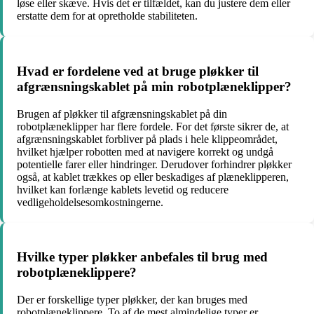
løse eller skæve. Hvis det er tilfældet, kan du justere dem eller
erstatte dem for at opretholde stabiliteten.
Hvad er fordelene ved at bruge pløkker til
afgrænsningskablet på min robotplæneklipper?
Brugen af pløkker til afgrænsningskablet på din
robotplæneklipper har flere fordele. For det første sikrer de, at
afgrænsningskablet forbliver på plads i hele klippeområdet,
hvilket hjælper robotten med at navigere korrekt og undgå
potentielle farer eller hindringer. Derudover forhindrer pløkker
også, at kablet trækkes op eller beskadiges af plæneklipperen,
hvilket kan forlænge kablets levetid og reducere
vedligeholdelsesomkostningerne.
Hvilke typer pløkker anbefales til brug med
robotplæneklippere?
Der er forskellige typer pløkker, der kan bruges med
robotplæneklippere. To af de mest almindelige typer er