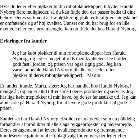
Hvis du leder efter pløkker til din robotplæneklipper, tilbyder Harald
Nyborg flere muligheder, så du kan finde det, der passer bedst til dine
behov. Deres sortiment af træpløkker og pløkker til afgrænsningskabel
er omfattende og af høj kvalitet. Uanset om du har brug for en lille
mængde eller en større mængde, kan du finde det hos Harald Nyborg.
Erfaringer fra kunder
Jeg har købt pløkker til min robotplæneklipper hos Harald
Nyborg, og jeg er meget tilfreds med kvaliteten. De holder
godt fast i jorden, og prisen var også rigtig god. Jeg kan
varmt anbefale Harald Nyborg til alle, der leder efter
pløkker til deres robotplæneklipper! – Martin
En anden kunde, Maria, siger: Jeg har handlet hos Harald Nyborg i
mange år, og jeg er altid tilfreds med deres produkter og service. Jeg
har lige købt træpløkker til min have, og de ser fantastiske ud. Jeg kan
altid stole på Harald Nyborg for at levere gode produkter til gode
priser.
Samlet set har Harald Nyborg et solidt ry i markedet som en pålidelig
forhandler af produkter til alle slags byggeprojekter og havearbejde.
Deres engagement i at levere kvalitetsprodukter og fremragende
kundeservice gør dem til et oplagt valg for enhver, der leder efter