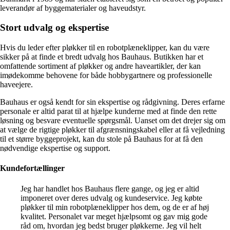
leverandør af byggematerialer og haveudstyr.
Stort udvalg og ekspertise
Hvis du leder efter pløkker til en robotplæneklipper, kan du være
sikker på at finde et bredt udvalg hos Bauhaus. Butikken har et
omfattende sortiment af pløkker og andre haveartikler, der kan
imødekomme behovene for både hobbygartnere og professionelle
haveejere.
Bauhaus er også kendt for sin ekspertise og rådgivning. Deres erfarne
personale er altid parat til at hjælpe kunderne med at finde den rette
løsning og besvare eventuelle spørgsmål. Uanset om det drejer sig om
at vælge de rigtige pløkker til afgrænsningskabel eller at få vejledning
til et større byggeprojekt, kan du stole på Bauhaus for at få den
nødvendige ekspertise og support.
Kundefortællinger
Jeg har handlet hos Bauhaus flere gange, og jeg er altid
imponeret over deres udvalg og kundeservice. Jeg købte
pløkker til min robotplæneklipper hos dem, og de er af høj
kvalitet. Personalet var meget hjælpsomt og gav mig gode
råd om, hvordan jeg bedst bruger pløkkerne. Jeg vil helt