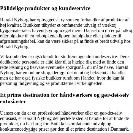
Pålidelige produkter og kundeservice
Harald Nyborg har opbygget sit ry som en forhandler af produkter af
høj kvalitet. Butikken tilbyder et omfattende udvalg af værktøj,
byggematerialer, haveudstyr og meget mere. Uanset om du er på udkig
efter pløkker til en robotplæneklipper, træpløkker eller pløkker til
afgrænsningskabel, kan du være sikker på at finde et bredt udvalg hos
Harald Nyborg.
Virksomheden er også kendt for sin fremragende kundeservice. Deres
dedikerede personale er altid klar til at hjælpe dig med at finde den
rette løsning og besvare eventuelle spørgsmål, du måtte have. Harald
Nyborg har en online shop, der gør det nemt og bekvemt at handle,
men de har også fysiske butikker rundt om i landet, hvor du kan få
personlig rådgivning og se produkterne i virkeligheden.
Et prime destination for håndværkere og gør-det-selv
entusiaster
Uanset om du er en professionel håndværker eller en gør-det-selv
entusiast, er Harald Nyborg det perfekte sted at handle for at finde de
produkter, du har brug for. Butikkens omfattende udvalg og
konkurrencedygtige priser gør den til et prime destination i Danmark.