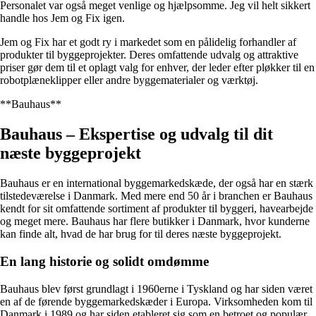
Personalet var også meget venlige og hjælpsomme. Jeg vil helt sikkert
handle hos Jem og Fix igen.
Jem og Fix har et godt ry i markedet som en pålidelig forhandler af
produkter til byggeprojekter. Deres omfattende udvalg og attraktive
priser gør dem til et oplagt valg for enhver, der leder efter pløkker til en
robotplæneklipper eller andre byggematerialer og værktøj.
**Bauhaus**
Bauhaus – Ekspertise og udvalg til dit
næste byggeprojekt
Bauhaus er en international byggemarkedskæde, der også har en stærk
tilstedeværelse i Danmark. Med mere end 50 år i branchen er Bauhaus
kendt for sit omfattende sortiment af produkter til byggeri, havearbejde
og meget mere. Bauhaus har flere butikker i Danmark, hvor kunderne
kan finde alt, hvad de har brug for til deres næste byggeprojekt.
En lang historie og solidt omdømme
Bauhaus blev først grundlagt i 1960erne i Tyskland og har siden været
en af de førende byggemarkedskæder i Europa. Virksomheden kom til
Danmark i 1989 og har siden etableret sig som en betroet og populær