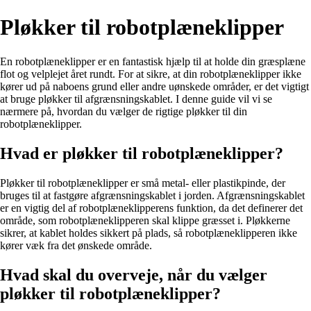
Pløkker til robotplæneklipper
En robotplæneklipper er en fantastisk hjælp til at holde din græsplæne
flot og velplejet året rundt. For at sikre, at din robotplæneklipper ikke
kører ud på naboens grund eller andre uønskede områder, er det vigtigt
at bruge pløkker til afgrænsningskablet. I denne guide vil vi se
nærmere på, hvordan du vælger de rigtige pløkker til din
robotplæneklipper.
Hvad er pløkker til robotplæneklipper?
Pløkker til robotplæneklipper er små metal- eller plastikpinde, der
bruges til at fastgøre afgrænsningskablet i jorden. Afgrænsningskablet
er en vigtig del af robotplæneklipperens funktion, da det definerer det
område, som robotplæneklipperen skal klippe græsset i. Pløkkerne
sikrer, at kablet holdes sikkert på plads, så robotplæneklipperen ikke
kører væk fra det ønskede område.
Hvad skal du overveje, når du vælger
pløkker til robotplæneklipper?