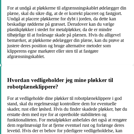
For at undgå at pløkkerne til afgrænsningskablet ødelægger din
plæne, skal du sikre dig, at de er korrekt placeret og fastgjort.
Undgå at placere pløkkerne for dybt i jorden, da dette kan
beskadige rødderne på græsset. Derudover kan du vælge
plastikpløkker i stedet for metalpløkker, da de er mindre
tilbøjelige til at forårsage skade på plænen. Hvis du alligevel
bemærker, at pløkkerne ødelægger din plæne, kan du prøve at
justere deres position og bruge alternative metoder som
klipperens egne markører eller sten til at fastgøre
afgrænsningskablet.
Hvordan vedligeholder jeg mine pløkker til
robotplæneklippere?
For at vedligeholde dine pløkker til robotplæneklippere i god
stand, skal du regelmæssigt kontrollere dem for eventuelle
skader, rust eller løshed. Hvis du finder skadede pløkker, bør du
erstatte dem med nye for at opretholde stabiliteten og
funktionaliteten. For metalpløkker anbefales det også at rengøre
dem regelmæssigt for at fjerne eventuel rust og forlænge deres
levetid. Hvis der er behov for yderligere vedligeholdelse, kan