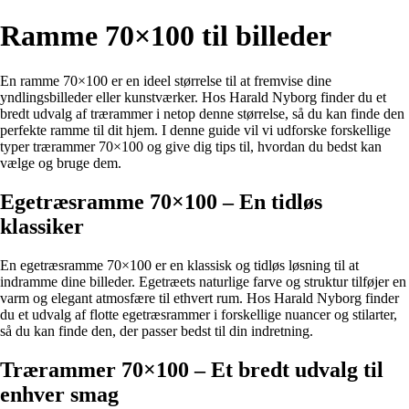
Ramme 70×100 til billeder
En ramme 70×100 er en ideel størrelse til at fremvise dine
yndlingsbilleder eller kunstværker. Hos Harald Nyborg finder du et
bredt udvalg af trærammer i netop denne størrelse, så du kan finde den
perfekte ramme til dit hjem. I denne guide vil vi udforske forskellige
typer trærammer 70×100 og give dig tips til, hvordan du bedst kan
vælge og bruge dem.
Egetræsramme 70×100 – En tidløs
klassiker
En egetræsramme 70×100 er en klassisk og tidløs løsning til at
indramme dine billeder. Egetræets naturlige farve og struktur tilføjer en
varm og elegant atmosfære til ethvert rum. Hos Harald Nyborg finder
du et udvalg af flotte egetræsrammer i forskellige nuancer og stilarter,
så du kan finde den, der passer bedst til din indretning.
Trærammer 70×100 – Et bredt udvalg til
enhver smag