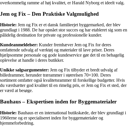
overkommelig ramme af høj kvalitet, er Harald Nyborg et ideelt valg.
Jem og Fix – Den Praktiske Valgmulighed
Historie:
Jem og Fix er et dansk familieejet byggemarked, der blev
grundlagt i 1988. De har opnået stor succes og har etableret sig som en
pålidelig destination for private og professionelle kunder.
Kundeanmeldelser:
Kunder fremhæver Jem og Fix for deres
omfattende udvalg af værktøj og materialer til lave priser. Deres
hjælpsomme personale og gode kundeservice gør det til en behagelig
oplevelse at handle i deres butikker.
Unikke salgsargumenter:
Jem og Fix tilbyder et bredt udvalg af
billedrammer, herunder trærammer i størrelsen 70×100. Deres
sortiment omfatter også kvalitetsrammer til forskellige budgetter. Hvis
du værdsætter god kvalitet til en rimelig pris, er Jem og Fix et sted, der
er værd at besøge.
Bauhaus – Ekspertisen inden for Byggematerialer
Historie:
Bauhaus er en international butikskæde, der blev grundlagt i
1960erne og er specialiseret inden for byggematerialer og
hjemmeforbedring.