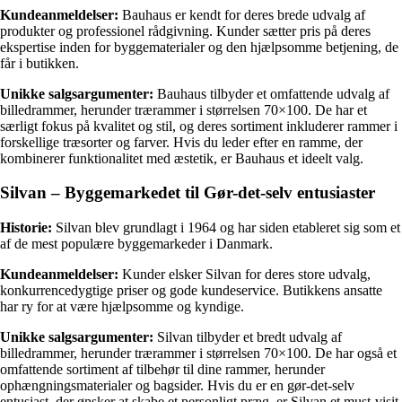
Kundeanmeldelser:
Bauhaus er kendt for deres brede udvalg af
produkter og professionel rådgivning. Kunder sætter pris på deres
ekspertise inden for byggematerialer og den hjælpsomme betjening, de
får i butikken.
Unikke salgsargumenter:
Bauhaus tilbyder et omfattende udvalg af
billedrammer, herunder trærammer i størrelsen 70×100. De har et
særligt fokus på kvalitet og stil, og deres sortiment inkluderer rammer i
forskellige træsorter og farver. Hvis du leder efter en ramme, der
kombinerer funktionalitet med æstetik, er Bauhaus et ideelt valg.
Silvan – Byggemarkedet til Gør-det-selv entusiaster
Historie:
Silvan blev grundlagt i 1964 og har siden etableret sig som et
af de mest populære byggemarkeder i Danmark.
Kundeanmeldelser:
Kunder elsker Silvan for deres store udvalg,
konkurrencedygtige priser og gode kundeservice. Butikkens ansatte
har ry for at være hjælpsomme og kyndige.
Unikke salgsargumenter:
Silvan tilbyder et bredt udvalg af
billedrammer, herunder trærammer i størrelsen 70×100. De har også et
omfattende sortiment af tilbehør til dine rammer, herunder
ophængningsmaterialer og bagsider. Hvis du er en gør-det-selv
entusiast, der ønsker at skabe et personligt præg, er Silvan et must-visit