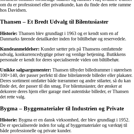
om du er professionel eller privatkunde, kan du finde den rette ramme
hos Davidsen.
Thansen – Et Bredt Udvalg til Bilentusiaster
Historie:
Thansen blev grundlagt i 1963 og er kendt som en af
Danmarks førende detailkæder inden for biltilbehør og reservedele.
Kundeanmeldelser:
Kunder sætter pris på Thansens omfattende
udvalg, konkurrencedygtige priser og venlige betjening. Butikkens
personale er kendt for deres specialiserede viden om biltilbehør.
Unikke salgsargumenter:
Thansen tilbyder billedrammer i størrelsen
100×140, der passer perfekt til dine bilrelaterede billeder eller plakater.
Deres sortiment omfatter både trærammer og andre stilarter, så du kan
finde det, der passer til din smag. For bilentusiaster, der ønsker at
dekorere deres hjem eller garage med autentiske billeder, er Thansen
det rette valg.
Bygma – Byggematerialer til Industrien og Private
Historie:
Bygma er en dansk virksomhed, der blev grundlagt i 1952.
De er specialiserede inden for salg af byggematerialer og værktøj til
både professionelle og private kunder.