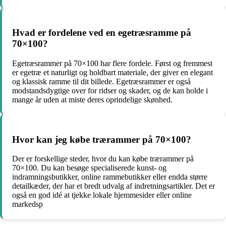
Hvad er fordelene ved en egetræsramme på
70×100?
Egetræsrammer på 70×100 har flere fordele. Først og fremmest
er egetræ et naturligt og holdbart materiale, der giver en elegant
og klassisk ramme til dit billede. Egetræsrammer er også
modstandsdygtige over for ridser og skader, og de kan holde i
mange år uden at miste deres oprindelige skønhed.
Hvor kan jeg købe trærammer på 70×100?
Der er forskellige steder, hvor du kan købe trærammer på
70×100. Du kan besøge specialiserede kunst- og
indramningsbutikker, online rammebutikker eller endda større
detailkæder, der har et bredt udvalg af indretningsartikler. Det er
også en god idé at tjekke lokale hjemmesider eller online
markedsp