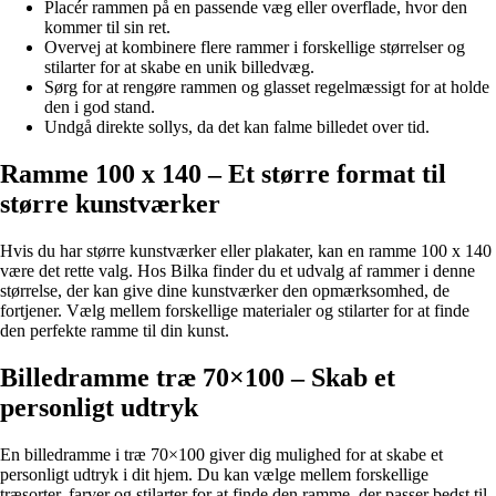
Placér rammen på en passende væg eller overflade, hvor den
kommer til sin ret.
Overvej at kombinere flere rammer i forskellige størrelser og
stilarter for at skabe en unik billedvæg.
Sørg for at rengøre rammen og glasset regelmæssigt for at holde
den i god stand.
Undgå direkte sollys, da det kan falme billedet over tid.
Ramme 100 x 140 – Et større format til
større kunstværker
Hvis du har større kunstværker eller plakater, kan en ramme 100 x 140
være det rette valg. Hos Bilka finder du et udvalg af rammer i denne
størrelse, der kan give dine kunstværker den opmærksomhed, de
fortjener. Vælg mellem forskellige materialer og stilarter for at finde
den perfekte ramme til din kunst.
Billedramme træ 70×100 – Skab et
personligt udtryk
En billedramme i træ 70×100 giver dig mulighed for at skabe et
personligt udtryk i dit hjem. Du kan vælge mellem forskellige
træsorter, farver og stilarter for at finde den ramme, der passer bedst til