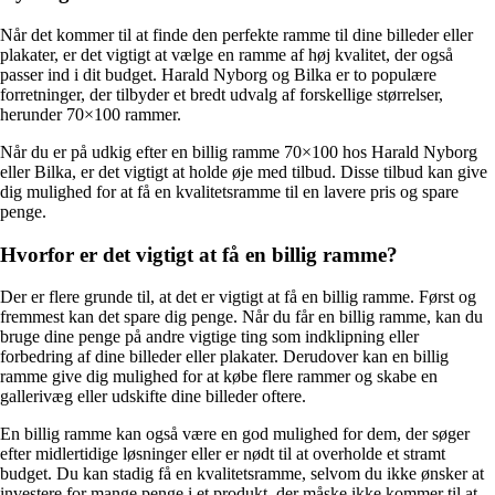
Når det kommer til at finde den perfekte ramme til dine billeder eller
plakater, er det vigtigt at vælge en ramme af høj kvalitet, der også
passer ind i dit budget. Harald Nyborg og Bilka er to populære
forretninger, der tilbyder et bredt udvalg af forskellige størrelser,
herunder 70×100 rammer.
Når du er på udkig efter en billig ramme 70×100 hos Harald Nyborg
eller Bilka, er det vigtigt at holde øje med tilbud. Disse tilbud kan give
dig mulighed for at få en kvalitetsramme til en lavere pris og spare
penge.
Hvorfor er det vigtigt at få en billig ramme?
Der er flere grunde til, at det er vigtigt at få en billig ramme. Først og
fremmest kan det spare dig penge. Når du får en billig ramme, kan du
bruge dine penge på andre vigtige ting som indklipning eller
forbedring af dine billeder eller plakater. Derudover kan en billig
ramme give dig mulighed for at købe flere rammer og skabe en
gallerivæg eller udskifte dine billeder oftere.
En billig ramme kan også være en god mulighed for dem, der søger
efter midlertidige løsninger eller er nødt til at overholde et stramt
budget. Du kan stadig få en kvalitetsramme, selvom du ikke ønsker at
investere for mange penge i et produkt, der måske ikke kommer til at