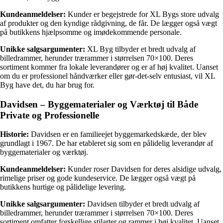
Kundeanmeldelser:
Kunder er begejstrede for XL Bygs store udvalg
af produkter og den kyndige rådgivning, de får. De lægger også vægt
på butikkens hjælpsomme og imødekommende personale.
Unikke salgsargumenter:
XL Byg tilbyder et bredt udvalg af
billedrammer, herunder trærammer i størrelsen 70×100. Deres
sortiment kommer fra lokale leverandører og er af høj kvalitet. Uanset
om du er professionel håndværker eller gør-det-selv entusiast, vil XL
Byg have det, du har brug for.
Davidsen – Byggematerialer og Værktøj til Både
Private og Professionelle
Historie:
Davidsen er en familieejet byggemarkedskæde, der blev
grundlagt i 1967. De har etableret sig som en pålidelig leverandør af
byggematerialer og værktøj.
Kundeanmeldelser:
Kunder roser Davidsen for deres alsidige udvalg,
rimelige priser og gode kundeservice. De lægger også vægt på
butikkens hurtige og pålidelige levering.
Unikke salgsargumenter:
Davidsen tilbyder et bredt udvalg af
billedrammer, herunder trærammer i størrelsen 70×100. Deres
sortiment omfatter forskellige stilarter og rammer i høj kvalitet. Uanset