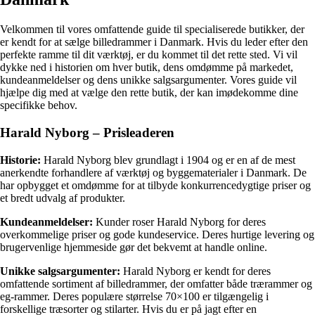
Velkommen til vores omfattende guide til specialiserede butikker, der
er kendt for at sælge billedrammer i Danmark. Hvis du leder efter den
perfekte ramme til dit værktøj, er du kommet til det rette sted. Vi vil
dykke ned i historien om hver butik, dens omdømme på markedet,
kundeanmeldelser og dens unikke salgsargumenter. Vores guide vil
hjælpe dig med at vælge den rette butik, der kan imødekomme dine
specifikke behov.
Harald Nyborg – Prisleaderen
Historie:
Harald Nyborg blev grundlagt i 1904 og er en af de mest
anerkendte forhandlere af værktøj og byggematerialer i Danmark. De
har opbygget et omdømme for at tilbyde konkurrencedygtige priser og
et bredt udvalg af produkter.
Kundeanmeldelser:
Kunder roser Harald Nyborg for deres
overkommelige priser og gode kundeservice. Deres hurtige levering og
brugervenlige hjemmeside gør det bekvemt at handle online.
Unikke salgsargumenter:
Harald Nyborg er kendt for deres
omfattende sortiment af billedrammer, der omfatter både trærammer og
eg-rammer. Deres populære størrelse 70×100 er tilgængelig i
forskellige træsorter og stilarter. Hvis du er på jagt efter en