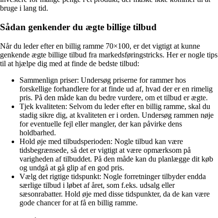
bruge i lang tid.
Sådan genkender du ægte billige tilbud
Når du leder efter en billig ramme 70×100, er det vigtigt at kunne
genkende ægte billige tilbud fra markedsføringstricks. Her er nogle tips
til at hjælpe dig med at finde de bedste tilbud:
Sammenlign priser: Undersøg priserne for rammer hos
forskellige forhandlere for at finde ud af, hvad der er en rimelig
pris. På den måde kan du bedre vurdere, om et tilbud er ægte.
Tjek kvaliteten: Selvom du leder efter en billig ramme, skal du
stadig sikre dig, at kvaliteten er i orden. Undersøg rammen nøje
for eventuelle fejl eller mangler, der kan påvirke dens
holdbarhed.
Hold øje med tilbudsperioden: Nogle tilbud kan være
tidsbegrænsede, så det er vigtigt at være opmærksom på
varigheden af tilbuddet. På den måde kan du planlægge dit køb
og undgå at gå glip af en god pris.
Vælg det rigtige tidspunkt: Nogle forretninger tilbyder endda
særlige tilbud i løbet af året, som f.eks. udsalg eller
sæsonrabatter. Hold øje med disse tidspunkter, da de kan være
gode chancer for at få en billig ramme.