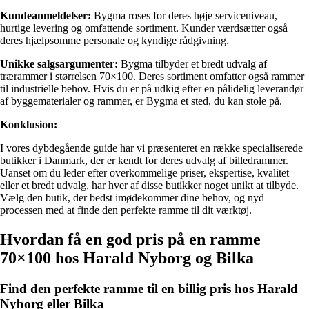
Kundeanmeldelser:
Bygma roses for deres høje serviceniveau,
hurtige levering og omfattende sortiment. Kunder værdsætter også
deres hjælpsomme personale og kyndige rådgivning.
Unikke salgsargumenter:
Bygma tilbyder et bredt udvalg af
trærammer i størrelsen 70×100. Deres sortiment omfatter også rammer
til industrielle behov. Hvis du er på udkig efter en pålidelig leverandør
af byggematerialer og rammer, er Bygma et sted, du kan stole på.
Konklusion:
I vores dybdegående guide har vi præsenteret en række specialiserede
butikker i Danmark, der er kendt for deres udvalg af billedrammer.
Uanset om du leder efter overkommelige priser, ekspertise, kvalitet
eller et bredt udvalg, har hver af disse butikker noget unikt at tilbyde.
Vælg den butik, der bedst imødekommer dine behov, og nyd
processen med at finde den perfekte ramme til dit værktøj.
Hvordan få en god pris på en ramme
70×100 hos Harald Nyborg og Bilka
Find den perfekte ramme til en billig pris hos Harald
Nyborg eller Bilka