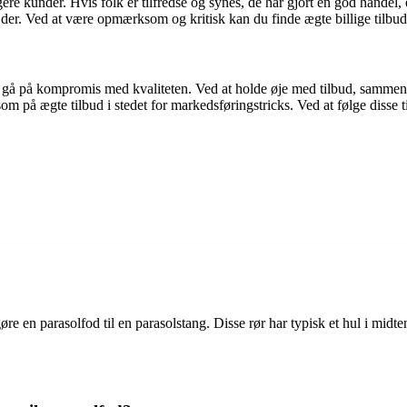
re kunder. Hvis folk er tilfredse og synes, de har gjort en god handel, e
 der. Ved at være opmærksom og kritisk kan du finde ægte billige tilbu
 at gå på kompromis med kvaliteten. Ved at holde øje med tilbud, samme
ægte tilbud i stedet for markedsføringstricks. Ved at følge disse tips er
øre en parasolfod til en parasolstang. Disse rør har typisk et hul i midte