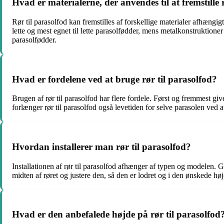
Hvad er materialerne, der anvendes til at fremstille 
Rør til parasolfod kan fremstilles af forskellige materialer afhængig
lette og mest egnet til lette parasolfødder, mens metalkonstruktione
parasolfødder.
Hvad er fordelene ved at bruge rør til parasolfod?
Brugen af rør til parasolfod har flere fordele. Først og fremmest giv
forlænger rør til parasolfod også levetiden for selve parasolen ved 
Hvordan installerer man rør til parasolfod?
Installationen af rør til parasolfod afhænger af typen og modelen. Gen
midten af ​​røret og justere den, så den er lodret og i den ønskede høj
Hvad er den anbefalede højde på rør til parasolfod