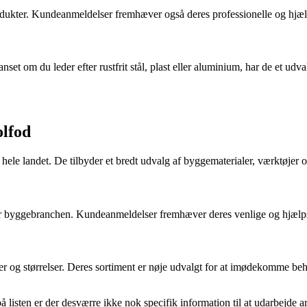
produkter. Kundeanmeldelser fremhæver også deres professionelle og hj
set om du leder efter rustfrit stål, plast eller aluminium, har de et udva
olfod
e landet. De tilbyder et bredt udvalg af byggematerialer, værktøjer o
en for byggebranchen. Kundeanmeldelser fremhæver deres venlige og hjæ
rialer og størrelser. Deres sortiment er nøje udvalgt for at imødekomme 
listen er der desværre ikke nok specifik information til at udarbejde