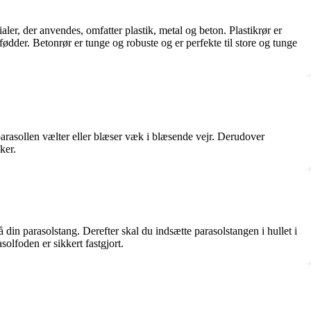
aler, der anvendes, omfatter plastik, metal og beton. Plastikrør er
fødder. Betonrør er tunge og robuste og er perfekte til store og tunge
t parasollen vælter eller blæser væk i blæsende vejr. Derudover
ker.
å din parasolstang. Derefter skal du indsætte parasolstangen i hullet i
solfoden er sikkert fastgjort.