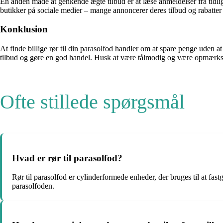
En anden måde at genkende ægte tilbud er at læse anmeldelser fra tidlige
butikker på sociale medier – mange annoncerer deres tilbud og rabatter
Konklusion
At finde billige rør til din parasolfod handler om at spare penge uden
tilbud og gøre en god handel. Husk at være tålmodig og være opmærksom på 
Ofte stillede spørgsmål
Hvad er rør til parasolfod?
Rør til parasolfod er cylinderformede enheder, der bruges til at fastg
parasolfoden.