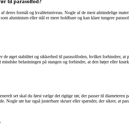
rør til parasolfod?
t af deres formål og kvalitetsniveau. Nogle af de mest almindelige materi
r som aluminium eller stål er mere holdbare og kan klare tungere parasol
er de øget stabilitet og sikkerhed til parasolfoden, hvilket forhindrer, a
at mindske belastningen på stangen og forhindre, at den bøjer eller knæk
erelt set skal du først vælge det rigtige rør, der passer til diameteren p
de. Nogle rør har også justerbare skruer eller spænder, der sikrer, at para
?