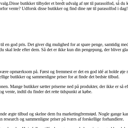
dvalg.Disse butikker tilbyder et bredt udvalg af rør til parasolfod, så du
vorfor vente? Udforsk disse butikker og find dine rør til parasolfod i dag!
t til en god pris. Det giver dig mulighed for at spare penge, samtidig med
du skal lede efter dem. Så det er ikke kun din pengepung, der bliver gla
 skal være opmærksom på. Først og fremmest er det en god idé at holde øj
lige butikker og sammenligne priser for at finde det bedste tilbud.
nen. Mange butikker sætter priserne ned på produkter, der ikke er så ef
vente, indtil du finder det rette tidspunkt at købe.
genkende ægte tilbud og skelne dem fra marketingfremstød. Nogle gange k
in research og sammenligne priser på tværs af forskellige forhandlere.