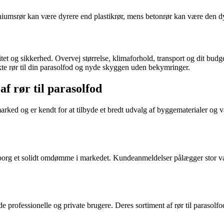
uminiumsrør kan være dyrere end plastikrør, mens betonrør kan være den 
bilitet og sikkerhed. Overvej størrelse, klimaforhold, transport og dit bud
fekte rør til din parasolfod og nyde skyggen uden bekymringer.
f rør til parasolfod
arked og er kendt for at tilbyde et bredt udvalg af byggematerialer og 
yborg et solidt omdømme i markedet. Kundeanmeldelser pålægger stor væ
rofessionelle og private brugere. Deres sortiment af rør til parasolfod 