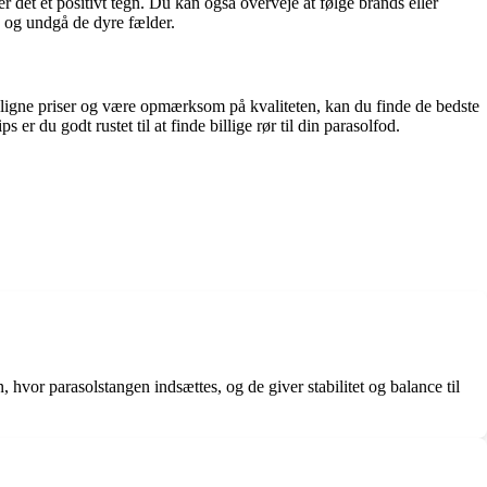
r det et positivt tegn. Du kan også overveje at følge brands eller
d og undgå de dyre fælder.
nligne priser og være opmærksom på kvaliteten, kan du finde de bedste
 du godt rustet til at finde billige rør til din parasolfod.
n, hvor parasolstangen indsættes, og de giver stabilitet og balance til