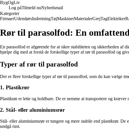
Byg
Og
Liv
Log på
Tilmeld nu
Nyhedsmail
Kategorier
Firmaer
Udendørs
Indretning
Tøj
Maskiner
Materialer
Grej
Tag
Elektriker
R
Rør til parasolfod: En omfattende
En parasolfod er afgørende for at sikre stabiliteten og sikkerheden af din
hjælpe dig med at forstå de forskellige typer af rør til parasolfod og give 
Typer af rør til parasolfod
Der er flere forskellige typer af rør til parasolfod, som du kan vælge i
1. Plastikrør
Plastikrør er lette og holdbare. De er nemme at transportere og kræver m
2. Stål- eller aluminiumsrør
Stål- eller aluminiumsrør er tungere og mere stabile end plastikrør. De 
undgå rust.