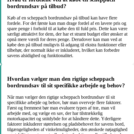
bordrundsav på tilbud?
Køb af en scheppach bordrundsav på tilbud kan have flere
fordele. For det første kan man drage fordel af en lavere pris og
spare penge i forhold til at købe den til fuld pris. Dette kan være
særligt attraktivt for dem, der har et stramt budget eller ønsker at
opnå mere værdi for deres penge. Derudover kan man ved at
købe den på tilbud muligvis få adgang til ekstra funktioner eller
tilbehør, der normalt ikke er inkluderet, hvilket kan forbedre
savens alsidighed og funktionalitet.
Hvordan vælger man den rigtige scheppach
bordrundsav til sit specifikke arbejde og behov?
Når man vælger den rigtige scheppach bordrundsav til sit
specifikke arbejde og behov, bør man overveje flere faktorer.
Først og fremmest bør man evaluere typen af træ, man vil
arbejde med, og vælge en sav, der har tilstrækkelig
motorkapacitet og snitdybde for at håndtere dette. Yderligere
faktorer inkluderer størrelsen og pladsbehovet for savens bord,
tilgængeligheden af vinkelmuligheder, den ønskede nøjagtighed