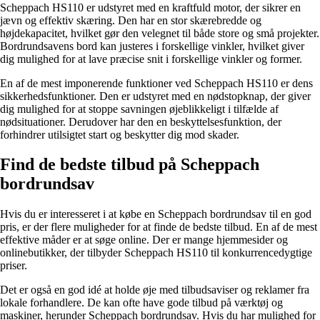
Scheppach HS110 er udstyret med en kraftfuld motor, der sikrer en
jævn og effektiv skæring. Den har en stor skærebredde og
højdekapacitet, hvilket gør den velegnet til både store og små projekter.
Bordrundsavens bord kan justeres i forskellige vinkler, hvilket giver
dig mulighed for at lave præcise snit i forskellige vinkler og former.
En af de mest imponerende funktioner ved Scheppach HS110 er dens
sikkerhedsfunktioner. Den er udstyret med en nødstopknap, der giver
dig mulighed for at stoppe savningen øjeblikkeligt i tilfælde af
nødsituationer. Derudover har den en beskyttelsesfunktion, der
forhindrer utilsigtet start og beskytter dig mod skader.
Find de bedste tilbud på Scheppach
bordrundsav
Hvis du er interesseret i at købe en Scheppach bordrundsav til en god
pris, er der flere muligheder for at finde de bedste tilbud. En af de mest
effektive måder er at søge online. Der er mange hjemmesider og
onlinebutikker, der tilbyder Scheppach HS110 til konkurrencedygtige
priser.
Det er også en god idé at holde øje med tilbudsaviser og reklamer fra
lokale forhandlere. De kan ofte have gode tilbud på værktøj og
maskiner, herunder Scheppach bordrundsav. Hvis du har mulighed for