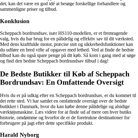
det, kan det være en god idé at besøge forskellige forhandlere og
sammenligne priser og tilbud.
Konklusion
Scheppach bordrundsav, især HS110-modellen, er et fremragende
valg, hvis du har brug for en pålidelig og effektiv sav til dit værksted.
Med dens kraftfulde motor, præcise snit og sikkerhedsfunktioner kan
du udføre en bred vifte af opgaver med lethed. Ved at finde de bedste
tilbud kan du også spare penge på dit køb. Så kom i gang med at søge
og find den bedste Scheppach bordrundsav tilbud i dag!
De Bedste Butikker til Køb af Scheppach
Bordrundsav: En Omfattende Oversigt
Hvis du er på udkig efter en Scheppach bordrundsav, er du kommet til
det rette sted. Vi har samlet en omfattende oversigt over de bedste
butikker i Danmark, hvor du kan købe denne pålidelige og alsidige
værktøjsmaskine. Læs videre for at finde ud af mere om hver butiks
historie, omdømme og hvorfor de er de foretrukne destinationer for
forbrugere på jagt efter dette specifikke produkt.
Harald Nyborg