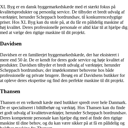
XL Byg er en dansk byggemarkedskæde med et stærkt fokus på
kvalitetsprodukter og personlig service. De tilbyder et bredt udvalg af
værktøjer, herunder Scheppach bordrundsav, til konkurrencedygtige
priser. Hos XL Byg kan du stole på, at du får en pålidelig maskine af
høj kvalitet. Deres professionelle personale er altid klar til at hjælpe dig
med at vælge den rigtige maskine til dit projekt.
Davidsen
Davidsen er en familieejet byggemarkedskæde, der har eksisteret i
mere end 50 år. De er kendt for deres gode service og høje kvalitet af
produkter. Davidsen tilbyder et bredt udvalg af værktøjer, herunder
Scheppach bordrundsav, der imødekommer behovene hos både
professionelle og private brugere. Besøg en af ​​Davidsens butikker for
at opleve deres ekspertise og find den perfekte maskine til dit projekt.
Thansen
Thansen er en velkendt kæde med butikker spredt over hele Danmark.
De er specialiseret i biltilbehør og værktøj. Hos Thansen kan du finde
et godt udvalg af kvalitetsværktøjer, herunder Scheppach bordrundsav.
Deres kompetente personale kan hjælpe dig med at finde den rigtige
maskine til dine behov, og du kan være sikker på at få en pålidelig og