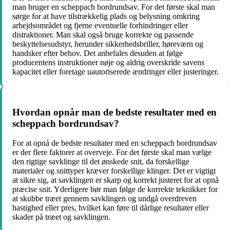
man bruger en scheppach bordrundsav. For det første skal man
sørge for at have tilstrækkelig plads og belysning omkring
arbejdsområdet og fjerne eventuelle forhindringer eller
distraktioner. Man skal også bruge korrekte og passende
beskyttelsesudstyr, herunder sikkerhedsbriller, høreværn og
handsker efter behov. Det anbefales desuden at følge
producentens instruktioner nøje og aldrig overskride savens
kapacitet eller foretage uautoriserede ændringer eller justeringer.
Hvordan opnår man de bedste resultater med en
scheppach bordrundsav?
For at opnå de bedste resultater med en scheppach bordrundsav
er der flere faktorer at overveje. For det første skal man vælge
den rigtige savklinge til det ønskede snit, da forskellige
materialer og snittyper kræver forskellige klinger. Det er vigtigt
at sikre sig, at savklingen er skarp og korrekt justeret for at opnå
præcise snit. Yderligere bør man følge de korrekte teknikker for
at skubbe træet gennem savklingen og undgå overdreven
hastighed eller pres, hvilket kan føre til dårlige resultater eller
skader på træet og savklingen.