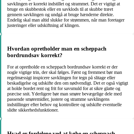
savklingen er korrekt indstillet og strammet. Det er vigtigt at
bruge en skubbestok eller en savklods til at skubbe træet
gennem savklingen og undgå at bruge hænderne direkte.
Endelig skal man altid slukke for strømmen, når man foretager
justeringer eller udskiftning af klingen.
Hvordan opretholder man en scheppach
bordrundsav korrekt?
For at opretholde en scheppach bordrundsav korrekt er der
nogle vigtige trin, der skal følges. Først og fremmest bør man
regelmæssigt inspicere savklingen for tegn på slitage eller
beskadigelse og udskifte den om nødvendigt. Det er også vigtigt
at holde bordet rent og frit for savsmuld for at sikre glatte og
præcise snit. Yderligere bør man smøre bevægelige dele med
passende smøremidler, justere og stramme savklingens
indstillinger efter behov og kontrollere og udskifte eventuelle
slidte sikkerhedsfunktioner.
Hvad er fordelene ved at købe en scheppach