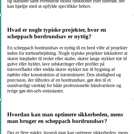
og stabilitet samt eventuelle ekstra funktioner eller tilbehør, der
kan hjælpe med at opfylde specifikke behov.
Hvad er nogle typiske projekter, hvor en
scheppach bordrundsav er nyttig?
En scheppach bordrundsav er nyttig til en bred vifte af projekter
inden for træbearbejdning. Nogle typiske projekter inkluderer at
skære træplader til reoler eller skabe, skære lange stykker træ til
gulve eller hylder, lave udskæringer eller profiler på
træoverflader eller endda skære stykker træ til bygning af
møbler eller konstruktion af træstrukturer. Den alsidighed og
præcision, der tilbydes af en bordrundsav, gør den til et
uundværligt værktøj for både professionelle håndværkere og
ivrige gør-det-selv-entusiaster.
Hvordan kan man optimere sikkerheden, mens
man bruger en scheppach bordrundsav?
Der er flere måder, hvorpå man kan optimere sikkerheden, mens