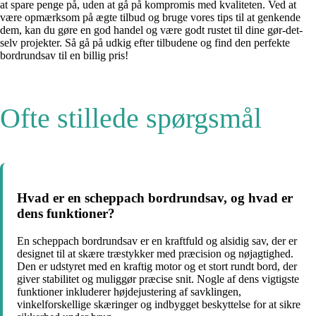
at spare penge på, uden at gå på kompromis med kvaliteten. Ved at
være opmærksom på ægte tilbud og bruge vores tips til at genkende
dem, kan du gøre en god handel og være godt rustet til dine gør-det-
selv projekter. Så gå på udkig efter tilbudene og find den perfekte
bordrundsav til en billig pris!
Ofte stillede spørgsmål
Hvad er en scheppach bordrundsav, og hvad er
dens funktioner?
En scheppach bordrundsav er en kraftfuld og alsidig sav, der er
designet til at skære træstykker med præcision og nøjagtighed.
Den er udstyret med en kraftig motor og et stort rundt bord, der
giver stabilitet og muliggør præcise snit. Nogle af dens vigtigste
funktioner inkluderer højdejustering af savklingen,
vinkelforskellige skæringer og indbygget beskyttelse for at sikre