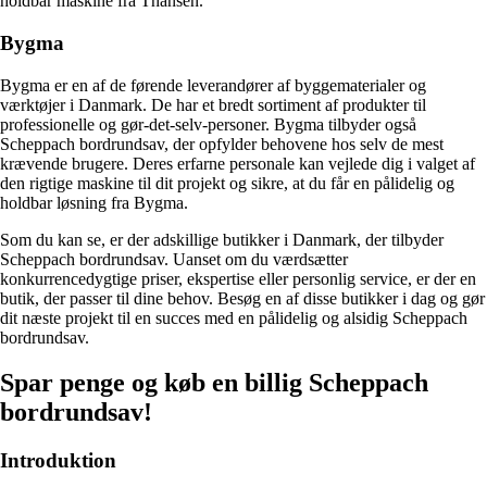
holdbar maskine fra Thansen.
Bygma
Bygma er en af de førende leverandører af byggematerialer og
værktøjer i Danmark. De har et bredt sortiment af produkter til
professionelle og gør-det-selv-personer. Bygma tilbyder også
Scheppach bordrundsav, der opfylder behovene hos selv de mest
krævende brugere. Deres erfarne personale kan vejlede dig i valget af
den rigtige maskine til dit projekt og sikre, at du får en pålidelig og
holdbar løsning fra Bygma.
Som du kan se, er der adskillige butikker i Danmark, der tilbyder
Scheppach bordrundsav. Uanset om du værdsætter
konkurrencedygtige priser, ekspertise eller personlig service, er der en
butik, der passer til dine behov. Besøg en af ​​disse butikker i dag og gør
dit næste projekt til en succes med en pålidelig og alsidig Scheppach
bordrundsav.
Spar penge og køb en billig Scheppach
bordrundsav!
Introduktion