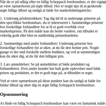
Når du er på udkig efter en billig Scheppach bordrundsav, er det vigtigt
at være opmærksom på ægte tilbud. Her er nogle tips til at genkende
ægte billige tilbud og undgå at falde for markedsføringstricks:
1. Undersøg prishistorikken: Tag dig tid til at undersøge priserne på
den specifikke bordrundsav, du er interesseret i. Sammenlign priserne
hos forskellige forhandlere for at få et godt overblik over
markedsprisen. På den måde kan du bedre vurdere, om tilbudet er
virkelig godt eller blot en midlertidig prisnedsættelse.
2. Sammenlign med andre forhandlere: Undersøg priserne hos
forskellige forhandlere for at sikre, at du får den bedste pris. Nogle
gange er der små forskelle mellem butikker, og ved at sammenligne
kan du sikre dig, at du får den billigste pris.
3. Læs anmeldelser: Se på anmeldelser af både produktet og
forhandleren. Hvis andre kunder har haft gode oplevelser med både
prisen og produktet, er det et godt tegn på, at tilbuddet er ægte.
Ved at være opmærksom på disse punkter kan du undgå at falde for
falske tilbud og sikre dig en ægte billig Scheppach bordrundsav.
Opsummering
At finde en billig Scheppach bordrundsav kan være en fantastisk måde