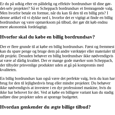
Er du på udkig efter en pålidelig og effektiv bordrundsav til dine gør-
det-selv projekter? Så er Scheppach bordrundsav et fremragende valg.
Men hvorfor betale en formue, når du kan få den til en billig pris? I
denne artikel vil vi dykke ned i, hvorfor det er vigtigt at finde en billig
bordrundsav og være opmærksom på tilbud, der gør dit køb endnu
mere økonomisk fordelagtigt.
Hvorfor skal du købe en billig bordrundsav?
Der er flere grunde til at købe en billig bordrundsav. Først og fremmest
kan du spare penge og bruge dem på andre værktøjer eller materialer til
dit projekt. Desuden behøver en billig bordrundsav ikke nødvendigvis
at være af dårlig kvalitet. Der er mange gode mærker som Scheppach,
der tilbyder prisvenlige produkter uden at gå på kompromis med
kvaliteten.
En billig bordrundsav kan også være det perfekte valg, hvis du kun har
brug for den til lejlighedsvis brug eller mindre projekter. Du behøver
ikke nødvendigvis at investere i en dyr professionel maskine, hvis du
ikke har behovet for det. Ved at købe en billigere variant kan du stadig
udføre dine projekter uden at sprænge budgettet.
Hvordan genkender du ægte billige tilbud?