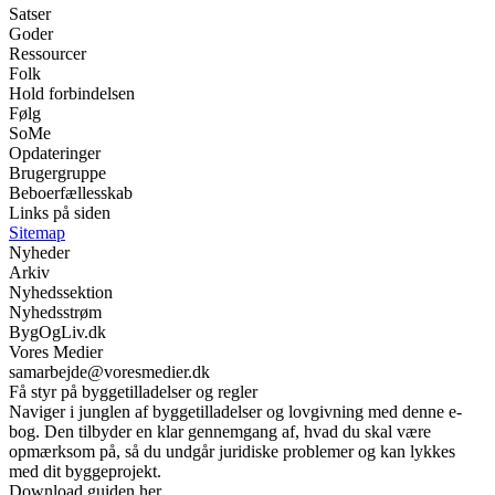
Satser
Goder
Ressourcer
Folk
Hold forbindelsen
Følg
SoMe
Opdateringer
Brugergruppe
Beboerfællesskab
Links på siden
Sitemap
Nyheder
Arkiv
Nyhedssektion
Nyhedsstrøm
BygOgLiv.dk
Vores Medier
samarbejde@voresmedier.dk
Få styr på byggetilladelser og regler
Naviger i junglen af byggetilladelser og lovgivning med denne e-
bog. Den tilbyder en klar gennemgang af, hvad du skal være
opmærksom på, så du undgår juridiske problemer og kan lykkes
med dit byggeprojekt.
Download guiden her