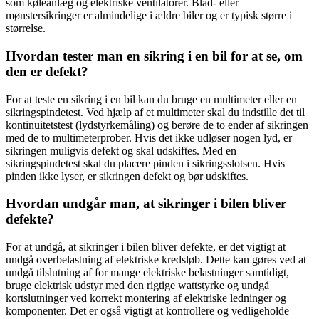
som køleanlæg og elektriske ventilatorer. Blad- eller
mønstersikringer er almindelige i ældre biler og er typisk større i
størrelse.
Hvordan tester man en sikring i en bil for at se, om
den er defekt?
For at teste en sikring i en bil kan du bruge en multimeter eller en
sikringspindetest. Ved hjælp af et multimeter skal du indstille det til
kontinuitetstest (lydstyrkemåling) og berøre de to ender af sikringen
med de to multimeterprober. Hvis det ikke udløser nogen lyd, er
sikringen muligvis defekt og skal udskiftes. Med en
sikringspindetest skal du placere pinden i sikringsslotsen. Hvis
pinden ikke lyser, er sikringen defekt og bør udskiftes.
Hvordan undgår man, at sikringer i bilen bliver
defekte?
For at undgå, at sikringer i bilen bliver defekte, er det vigtigt at
undgå overbelastning af elektriske kredsløb. Dette kan gøres ved at
undgå tilslutning af for mange elektriske belastninger samtidigt,
bruge elektrisk udstyr med den rigtige wattstyrke og undgå
kortslutninger ved korrekt montering af elektriske ledninger og
komponenter. Det er også vigtigt at kontrollere og vedligeholde