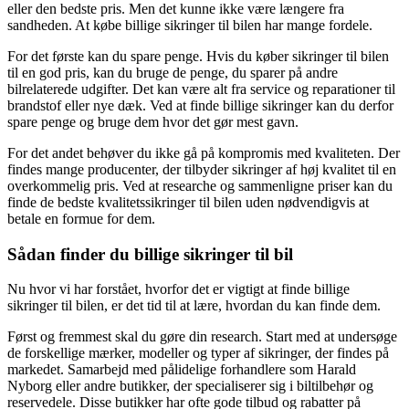
eller den bedste pris. Men det kunne ikke være længere fra
sandheden. At købe billige sikringer til bilen har mange fordele.
For det første kan du spare penge. Hvis du køber sikringer til bilen
til en god pris, kan du bruge de penge, du sparer på andre
bilrelaterede udgifter. Det kan være alt fra service og reparationer til
brandstof eller nye dæk. Ved at finde billige sikringer kan du derfor
spare penge og bruge dem hvor det gør mest gavn.
For det andet behøver du ikke gå på kompromis med kvaliteten. Der
findes mange producenter, der tilbyder sikringer af høj kvalitet til en
overkommelig pris. Ved at researche og sammenligne priser kan du
finde de bedste kvalitetssikringer til bilen uden nødvendigvis at
betale en formue for dem.
Sådan finder du billige sikringer til bil
Nu hvor vi har forstået, hvorfor det er vigtigt at finde billige
sikringer til bilen, er det tid til at lære, hvordan du kan finde dem.
Først og fremmest skal du gøre din research. Start med at undersøge
de forskellige mærker, modeller og typer af sikringer, der findes på
markedet. Samarbejd med pålidelige forhandlere som Harald
Nyborg eller andre butikker, der specialiserer sig i biltilbehør og
reservedele. Disse butikker har ofte gode tilbud og rabatter på