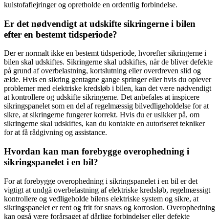
kulstofaflejringer og opretholde en ordentlig forbindelse.
Er det nødvendigt at udskifte sikringerne i bilen
efter en bestemt tidsperiode?
Der er normalt ikke en bestemt tidsperiode, hvorefter sikringerne i
bilen skal udskiftes. Sikringerne skal udskiftes, når de bliver defekte
på grund af overbelastning, kortslutning eller overdreven slid og
ælde. Hvis en sikring gentagne gange springer eller hvis du oplever
problemer med elektriske kredsløb i bilen, kan det være nødvendigt
at kontrollere og udskifte sikringerne. Det anbefales at inspicere
sikringspanelet som en del af regelmæssig bilvedligeholdelse for at
sikre, at sikringerne fungerer korrekt. Hvis du er usikker på, om
sikringerne skal udskiftes, kan du kontakte en autoriseret tekniker
for at få rådgivning og assistance.
Hvordan kan man forebygge overophedning i
sikringspanelet i en bil?
For at forebygge overophedning i sikringspanelet i en bil er det
vigtigt at undgå overbelastning af elektriske kredsløb, regelmæssigt
kontrollere og vedligeholde bilens elektriske system og sikre, at
sikringspanelet er rent og frit for snavs og korrosion. Overophedning
kan også være forårsaget af dårlige forbindelser eller defekte