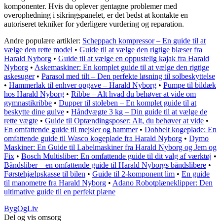
komponenter. Hvis du oplever gentagne problemer med
overophedning i sikringspanelet, er det bedst at kontakte en
autoriseret tekniker for yderligere vurdering og reparation.
Andre populære artikler:
Scheppach kompressor – En guide til at
vælge den rette model
•
Guide til at vælge den rigtige blæser fra
Harald Nyborg
•
Guide til at vælge en oppustelig kajak fra Harald
Nyborg
•
Askemaskiner: En komplet guide til at vælge den rigtige
askesuger
•
Parasol med tilt – Den perfekte løsning til solbeskyttelse
•
Hammerlak til enhver opgave – Harald Nyborg
•
Pumpe til bildæk
hos Harald Nyborg
•
Ribbe – Alt hvad du behøver at vide om
gymnastikribbe
•
Dupper til stoleben – En komplet guide til at
beskytte dine gulve
•
Håndvægte 3 kg – Din guide til at vælge de
rette vægte
•
Guide til Optændingsposer: Alt, du behøver at vide
•
En omfattende guide til mejsler og hammer
•
Dobbelt kogeplade: En
omfattende guide til Wasco kogeplade fra Harald Nyborg
•
Dymo
Maskiner: En Guide til Labelmaskiner fra Harald Nyborg og Jem og
Fix
•
Bosch Multisliber: En omfattende guide til dit valg af værktøj
•
Båndsliber – en omfattende guide til Harald Nyborgs båndslibere
•
Førstehjælpskasse til bilen
•
Guide til 2-komponent lim
•
En guide
til manometre fra Harald Nyborg
•
Adano Robotplæneklipper: Den
ultimative guide til en perfekt plæne
Byg
Og
Liv
Del og vis omsorg