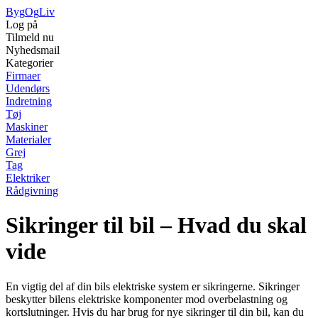
Byg
Og
Liv
Log på
Tilmeld nu
Nyhedsmail
Kategorier
Firmaer
Udendørs
Indretning
Tøj
Maskiner
Materialer
Grej
Tag
Elektriker
Rådgivning
Sikringer til bil – Hvad du skal
vide
En vigtig del af din bils elektriske system er sikringerne. Sikringer
beskytter bilens elektriske komponenter mod overbelastning og
kortslutninger. Hvis du har brug for nye sikringer til din bil, kan du