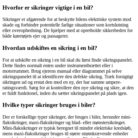
Hvorfor er sikringer vigtige i en bil?
Sikringer er afgørende for at beskytte bilens elektriske system mod
skade og forhindre potentielle farlige situationer som kortslutning
eller overophedning. De hjælper med at opretholde sikkerheden for
både køretøjets ejer og passagerer.
Hvordan udskiftes en sikring i en bil?
For at udskifte en sikring i en bil skal du først finde sikringspanelet.
Dette findes normalt enten under instrumentbrættet eller i
motorrummet. Brug ejerens manual eller diagrammet på selve
sikringspanelet til at identificere den defekte sikring. Træk forsigtigt
sikringen ud og erstat den med en ny, der har samme ampere-
ratingsværdi. Sørg for at kontrollere den nye sikring og sikre, at den
er fuldt funktionel, inden du sætter sikringspanelet på plads igen.
Hvilke typer sikringer bruges i biler?
Der er forskellige typer sikringer, der bruges i biler, herunder mini-
flaksikringer, maxi-flaksikringer og blad- eller mønstersikringer.
Mini-flaksikringer er typisk beregnet til mindre elektriske kredsløb,
mens maxi-flaksikringer bruges til større strømkrævende enheder