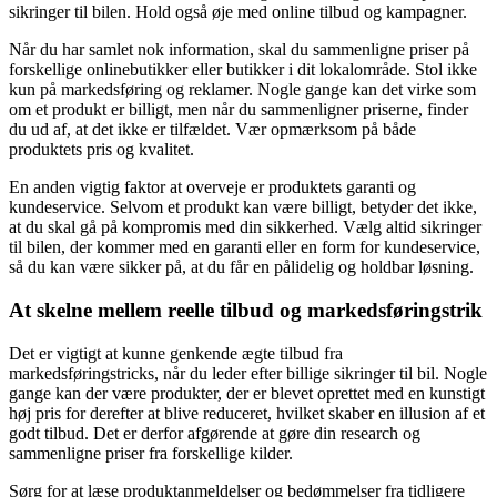
sikringer til bilen. Hold også øje med online tilbud og kampagner.
Når du har samlet nok information, skal du sammenligne priser på
forskellige onlinebutikker eller butikker i dit lokalområde. Stol ikke
kun på markedsføring og reklamer. Nogle gange kan det virke som
om et produkt er billigt, men når du sammenligner priserne, finder
du ud af, at det ikke er tilfældet. Vær opmærksom på både
produktets pris og kvalitet.
En anden vigtig faktor at overveje er produktets garanti og
kundeservice. Selvom et produkt kan være billigt, betyder det ikke,
at du skal gå på kompromis med din sikkerhed. Vælg altid sikringer
til bilen, der kommer med en garanti eller en form for kundeservice,
så du kan være sikker på, at du får en pålidelig og holdbar løsning.
At skelne mellem reelle tilbud og markedsføringstrik
Det er vigtigt at kunne genkende ægte tilbud fra
markedsføringstricks, når du leder efter billige sikringer til bil. Nogle
gange kan der være produkter, der er blevet oprettet med en kunstigt
høj pris for derefter at blive reduceret, hvilket skaber en illusion af et
godt tilbud. Det er derfor afgørende at gøre din research og
sammenligne priser fra forskellige kilder.
Sørg for at læse produktanmeldelser og bedømmelser fra tidligere