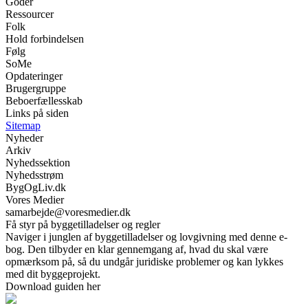
Goder
Ressourcer
Folk
Hold forbindelsen
Følg
SoMe
Opdateringer
Brugergruppe
Beboerfællesskab
Links på siden
Sitemap
Nyheder
Arkiv
Nyhedssektion
Nyhedsstrøm
BygOgLiv.dk
Vores Medier
samarbejde@voresmedier.dk
Få styr på byggetilladelser og regler
Naviger i junglen af byggetilladelser og lovgivning med denne e-
bog. Den tilbyder en klar gennemgang af, hvad du skal være
opmærksom på, så du undgår juridiske problemer og kan lykkes
med dit byggeprojekt.
Download guiden her