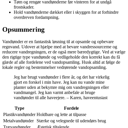
Tøm og rengør vandtønderne før vinteren for at undgå
frostskader.
Hold vandtønderne dækket eller i skyggen for at forhindre
overdreven fordampning.
Opsummering
Vandtønder er en fantastisk løsning til at opsamle og opbevare
regnvand. Udover at hjælpe med at bevare vandressourcerne og
reducere vandregningen, er de også mere bæredygtige. Ved at vælge
den rigtige type vandtønde og vedligeholde den korrekt kan du få
glæde af alle fordelene ved vandopsamling. Husk altid at følge de
lokale regler og bestemmelser vedrørende vandopsamling.
Jeg har brugt vandtønder i flere år, og det har virkelig
gjort en forskel i min have. Jeg kan nu vande mine
planter uden at bekymre mig om vandregningen eller
vandmangel. Jeg kan varmt anbefale at bruge
vandtønder til alle haveejere. – Karen, haveentusiast
Type
Fordele
Plastikvandtønder
Holdbare og lette at tilpasse
Metalvandtønder
Stærke og velegnede til udendørs brug
Trævandtønder
Æstetisk tiltalende