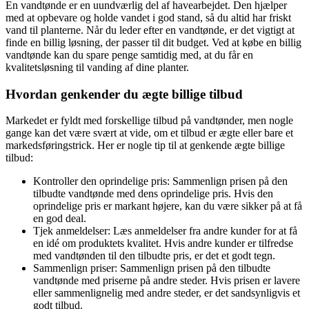
En vandtønde er en uundværlig del af havearbejdet. Den hjælper
med at opbevare og holde vandet i god stand, så du altid har friskt
vand til planterne. Når du leder efter en vandtønde, er det vigtigt at
finde en billig løsning, der passer til dit budget. Ved at købe en billig
vandtønde kan du spare penge samtidig med, at du får en
kvalitetsløsning til vanding af dine planter.
Hvordan genkender du ægte billige tilbud
Markedet er fyldt med forskellige tilbud på vandtønder, men nogle
gange kan det være svært at vide, om et tilbud er ægte eller bare et
markedsføringstrick. Her er nogle tip til at genkende ægte billige
tilbud:
Kontroller den oprindelige pris: Sammenlign prisen på den
tilbudte vandtønde med dens oprindelige pris. Hvis den
oprindelige pris er markant højere, kan du være sikker på at få
en god deal.
Tjek anmeldelser: Læs anmeldelser fra andre kunder for at få
en idé om produktets kvalitet. Hvis andre kunder er tilfredse
med vandtønden til den tilbudte pris, er det et godt tegn.
Sammenlign priser: Sammenlign prisen på den tilbudte
vandtønde med priserne på andre steder. Hvis prisen er lavere
eller sammenlignelig med andre steder, er det sandsynligvis et
godt tilbud.