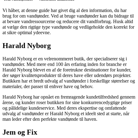
Vi håber, at denne guide har givet dig al den information, du har
brug for om vandtønder. Ved at bruge vandtønder kan du bidrage til
at bevare vandressourcerne og reducere dit vandforbrug. Husk altid
at vælge den rigtige type vandtønde og vedligeholde den korrekt for
at sikre optimal ydeevne.
Harald Nyborg
Harald Nyborg er en velrenommeret butik, der specialiserer sig i
vandtønder. Med mere end 100 års erfaring inden for branche er
Harald Nyborg blevet en af de foretrukne destinationer for kunder,
der søger kvalitetsprodukter til deres have eller udendørs projekter.
Butikken har et bredt udvalg af vandtønder i forskellige størrelser og
materialer, der passer til enhver have og behov.
Harald Nyborg har opnået en fremragende kundetilfredshed gennem
årene, og kunder roser butikken for sine konkurrencedygtige priser
og pålidelige kundeservice. Med deres ekspertise og omfattende
udvalg af vandtønder er Harald Nyborg et ideelt sted at starte, når
man leder efter den perfekte vandtønde til haven.
Jem og Fix