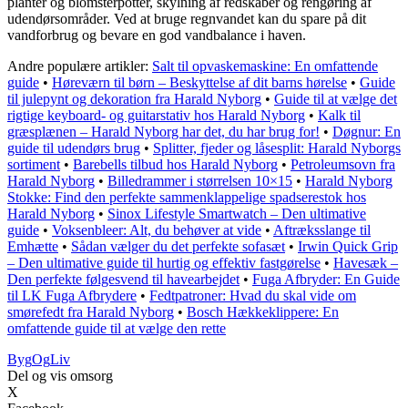
planter og blomsterpotter, skylning af redskaber og rengøring af
udendørsområder. Ved at bruge regnvandet kan du spare på dit
vandforbrug og bevare en god vandbalance i haven.
Andre populære artikler:
Salt til opvaskemaskine: En omfattende
guide
•
Høreværn til børn – Beskyttelse af dit barns hørelse
•
Guide
til julepynt og dekoration fra Harald Nyborg
•
Guide til at vælge det
rigtige keyboard- og guitarstativ hos Harald Nyborg
•
Kalk til
græsplænen – Harald Nyborg har det, du har brug for!
•
Døgnur: En
guide til udendørs brug
•
Splitter, fjeder og låsesplit: Harald Nyborgs
sortiment
•
Barebells tilbud hos Harald Nyborg
•
Petroleumsovn fra
Harald Nyborg
•
Billedrammer i størrelsen 10×15
•
Harald Nyborg
Stokke: Find den perfekte sammenklappelige spadserestok hos
Harald Nyborg
•
Sinox Lifestyle Smartwatch – Den ultimative
guide
•
Voksenbleer: Alt, du behøver at vide
•
Aftræksslange til
Emhætte
•
Sådan vælger du det perfekte sofasæt
•
Irwin Quick Grip
– Den ultimative guide til hurtig og effektiv fastgørelse
•
Havesæk –
Den perfekte følgesvend til havearbejdet
•
Fuga Afbryder: En Guide
til LK Fuga Afbrydere
•
Fedtpatroner: Hvad du skal vide om
smørefedt fra Harald Nyborg
•
Bosch Hækkeklippere: En
omfattende guide til at vælge den rette
Byg
Og
Liv
Del og vis omsorg
X