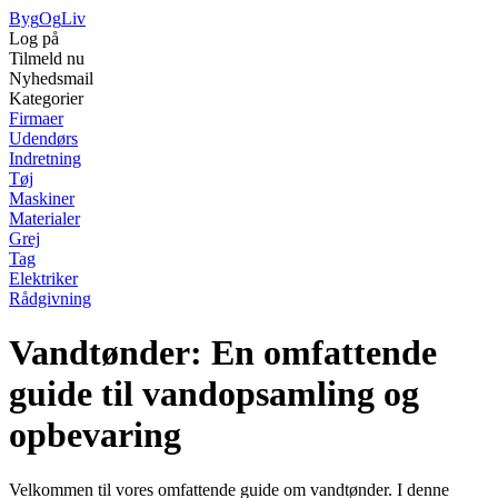
Byg
Og
Liv
Log på
Tilmeld nu
Nyhedsmail
Kategorier
Firmaer
Udendørs
Indretning
Tøj
Maskiner
Materialer
Grej
Tag
Elektriker
Rådgivning
Vandtønder: En omfattende
guide til vandopsamling og
opbevaring
Velkommen til vores omfattende guide om vandtønder. I denne