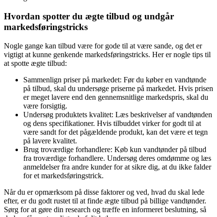
Hvordan spotter du ægte tilbud og undgår
markedsføringstricks
Nogle gange kan tilbud være for gode til at være sande, og det er
vigtigt at kunne genkende markedsføringstricks. Her er nogle tips til
at spotte ægte tilbud:
Sammenlign priser på markedet: Før du køber en vandtønde
på tilbud, skal du undersøge priserne på markedet. Hvis prisen
er meget lavere end den gennemsnitlige markedspris, skal du
være forsigtig.
Undersøg produktets kvalitet: Læs beskrivelser af vandtønden
og dens specifikationer. Hvis tilbuddet virker for godt til at
være sandt for det pågældende produkt, kan det være et tegn
på lavere kvalitet.
Brug troværdige forhandlere: Køb kun vandtønder på tilbud
fra troværdige forhandlere. Undersøg deres omdømme og læs
anmeldelser fra andre kunder for at sikre dig, at du ikke falder
for et markedsføringstrick.
Når du er opmærksom på disse faktorer og ved, hvad du skal lede
efter, er du godt rustet til at finde ægte tilbud på billige vandtønder.
Sørg for at gøre din research og træffe en informeret beslutning, så