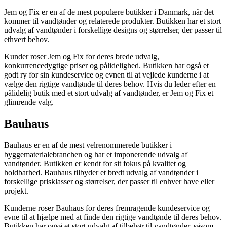
Jem og Fix er en af de mest populære butikker i Danmark, når det
kommer til vandtønder og relaterede produkter. Butikken har et stort
udvalg af vandtønder i forskellige designs og størrelser, der passer til
ethvert behov.
Kunder roser Jem og Fix for deres brede udvalg,
konkurrencedygtige priser og pålidelighed. Butikken har også et
godt ry for sin kundeservice og evnen til at vejlede kunderne i at
vælge den rigtige vandtønde til deres behov. Hvis du leder efter en
pålidelig butik med et stort udvalg af vandtønder, er Jem og Fix et
glimrende valg.
Bauhaus
Bauhaus er en af de mest velrenommerede butikker i
byggematerialebranchen og har et imponerende udvalg af
vandtønder. Butikken er kendt for sit fokus på kvalitet og
holdbarhed. Bauhaus tilbyder et bredt udvalg af vandtønder i
forskellige prisklasser og størrelser, der passer til enhver have eller
projekt.
Kunderne roser Bauhaus for deres fremragende kundeservice og
evne til at hjælpe med at finde den rigtige vandtønde til deres behov.
Butikken har også et stort udvalg af tilbehør til vandtønder, såsom