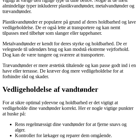
vigtigt at vælge den rigtige type til dine behov. Nogle af de mest
almindelige typer inkluderer plastikvandtønder, metalvandtønder og
trævandtønder.
Plastikvandtønder er populære på grund af deres holdbarhed og lave
vedligeholdelse. De er også lette at transportere og kan nemt
tilpasses med tilbehør som slanger eller tappehaner.
Metalvandtønder er kendt for deres styrke og holdbarhed. De er
velegnede til udendørs brug og kan modstå ekstreme vejrforhold.
Dog kan de være tungere og sværere at transportere.
Trævandtønder er mere æstetisk tiltalende og kan passe godt ind i en
have eller terrasse. De kræver dog mere vedligeholdelse for at
forhindre råd og skader.
Vedligeholdelse af vandtønder
For at sikre optimal ydeevne og holdbarhed er det vigtigt at
vedligeholde dine vandtønder korrekt. Her er nogle vigtige punkter
at huske på:
Rens regelmæssigt dine vandtønder for at fjerne snavs og
alger.
Kontroller for lækager og reparer dem omgående.