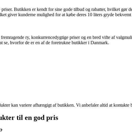
ser. Butikken er kendt for sine gode tilbud og rabatter, hvilket gør de
ilket giver kunderne mulighed for at købe deres 10 liters gryde bekvemt
et fremragende ry, konkurrencedygtige priser og en bred vifte af valgmu
 at se, hvorfor de er en af de foretrukne butikker i Danmark.
er kan variere afhængigt af butikken. Vi anbefaler altid at kontakte but
kter til en god pris
r?