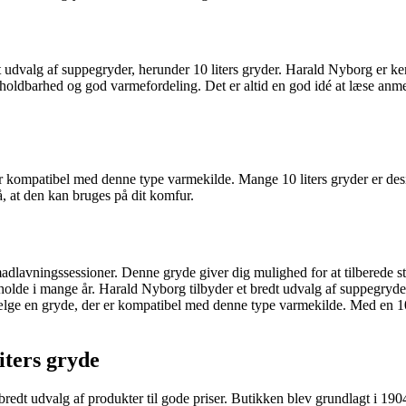
dvalg af suppegryder, herunder 10 liters gryder. Harald Nyborg er kendt 
rer holdbarhed og god varmefordeling. Det er altid en god idé at læse anme
er kompatibel med denne type varmekilde. Mange 10 liters gryder er desig
å, at den kan bruges på dit komfur.
re madlavningssessioner. Denne gryde giver dig mulighed for at tilberede
n holde i mange år. Harald Nyborg tilbyder et bredt udvalg af suppegryder
 vælge en gryde, der er kompatibel med denne type varmekilde. Med en 10
iters gryde
bredt udvalg af produkter til gode priser. Butikken blev grundlagt i 190