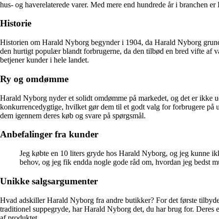
hus- og haverelaterede varer. Med mere end hundrede år i branchen er 
Historie
Historien om Harald Nyborg begynder i 1904, da Harald Nyborg grundlag
den hurtigt populær blandt forbrugerne, da den tilbød en bred vifte af
betjener kunder i hele landet.
Ry og omdømme
Harald Nyborg nyder et solidt omdømme på markedet, og det er ikke uden
konkurrencedygtige, hvilket gør dem til et godt valg for forbrugere på 
dem igennem deres køb og svare på spørgsmål.
Anbefalinger fra kunder
Jeg købte en 10 liters gryde hos Harald Nyborg, og jeg kunne ikke
behov, og jeg fik endda nogle gode råd om, hvordan jeg bedst mu
Unikke salgsargumenter
Hvad adskiller Harald Nyborg fra andre butikker? For det første tilbyde
traditionel suppegryde, har Harald Nyborg det, du har brug for. Deres e
af produktet.