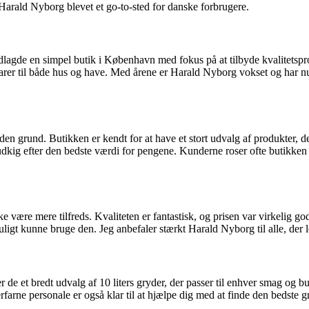
Harald Nyborg blevet et go-to-sted for danske forbrugere.
de en simpel butik i København med fokus på at tilbyde kvalitetsprodu
 varer til både hus og have. Med årene er Harald Nyborg vokset og har 
 grund. Butikken er kendt for at have et stort udvalg af produkter, de
udkig efter den bedste værdi for pengene. Kunderne roser ofte butikken f
 være mere tilfreds. Kvaliteten er fantastisk, og prisen var virkelig god
ligt kunne bruge den. Jeg anbefaler stærkt Harald Nyborg til alle, der
r de et bredt udvalg af 10 liters gryder, der passer til enhver smag og 
rfarne personale er også klar til at hjælpe dig med at finde den bedste 