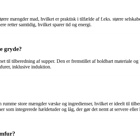
rre mængder mad, hvilket er praktisk i tilfælde af f.eks. større selskab
ere retter samtidig, hvilket sparer tid og energi.
e gryde?
t til tilberedning af supper. Den er fremstillet af holdbart materiale o
furer, inklusive induktion.
n rumme store mængder væske og ingredienser, hvilket er ideelt til tilbe
er som integrerede hældetuder og låg, der gør det nemt at servere elle
omfur?