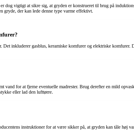
t er dog vigtigt at sikre sig, at gryden er konstrueret til brug på indu
en gryde, der kan lede denne type varme effektivt.
mfurer?
r. Det inkluderer gasblus, keramiske komfurer og elektriske komfurer. Det
rmt vand for at fjerne eventuelle madrester. Brug derefter en mild opvas
ykke eller lad den lufttørre.
producentens instruktioner for at være sikker på, at gryden kan tåle høj 