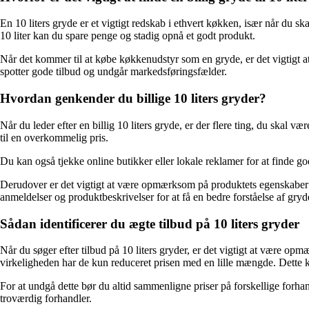
En 10 liters gryde er et vigtigt redskab i ethvert køkken, især når du sk
10 liter kan du spare penge og stadig opnå et godt produkt.
Når det kommer til at købe køkkenudstyr som en gryde, er det vigtigt at 
spotter gode tilbud og undgår markedsføringsfælder.
Hvordan genkender du billige 10 liters gryder?
Når du leder efter en billig 10 liters gryde, er der flere ting, du ska
til en overkommelig pris.
Du kan også tjekke online butikker eller lokale reklamer for at finde go
Derudover er det vigtigt at være opmærksom på produktets egenskaber og
anmeldelser og produktbeskrivelser for at få en bedre forståelse af gryde
Sådan identificerer du ægte tilbud på 10 liters gryder
Når du søger efter tilbud på 10 liters gryder, er det vigtigt at være 
virkeligheden har de kun reduceret prisen med en lille mængde. Dette ka
For at undgå dette bør du altid sammenligne priser på forskellige forhan
troværdig forhandler.