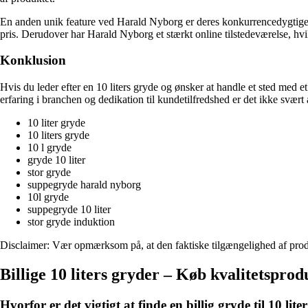
En anden unik feature ved Harald Nyborg er deres konkurrencedygtige pri
pris. Derudover har Harald Nyborg et stærkt online tilstedeværelse, hv
Konklusion
Hvis du leder efter en 10 liters gryde og ønsker at handle et sted med 
erfaring i branchen og dedikation til kundetilfredshed er det ikke svært
10 liter gryde
10 liters gryde
10 l gryde
gryde 10 liter
stor gryde
suppegryde harald nyborg
10l gryde
suppegryde 10 liter
stor gryde induktion
Disclaimer: Vær opmærksom på, at den faktiske tilgængelighed af produkt
Billige 10 liters gryder – Køb kvalitetsprodu
Hvorfor er det vigtigt at finde en billig gryde til 10 lite