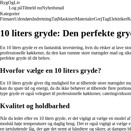
Byg
Og
Liv
Log på
Tilmeld nu
Nyhedsmail
Kategorier
Firmaer
Udendørs
Indretning
Tøj
Maskiner
Materialer
Grej
Tag
Elektriker
R
10 liters gryde: Den perfekte gry
En 10 liters gryde er en fantastisk investering, hvis du elsker at lave s
professionelle køkkener, da den kan rumme store mængder mad og sikre en
perfekte gryde til dit behov.
Hvorfor vælge en 10 liters gryde?
En 10 liters gryde giver dig mulighed for at tilberede store mængder mad
kan du spare tid og energi, da du ikke behøver at tilberede flere portio
type gryde er også velegnet til professionelle køkkener, cateringvirksomh
Kvalitet og holdbarhed
Når du leder efter en 10 liters gryde, er det vigtigt at vælge en model af 
modstå høje temperaturer og daglig brug. Det er også vigtigt at vælge 
en tætsluttende låg, der gør det nemt at håndtere og sikrer, at dampen b