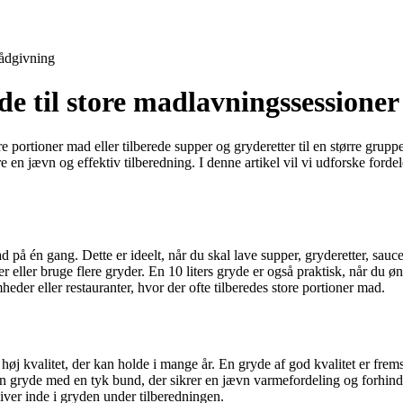
ådgivning
de til store madlavningssessioner
tore portioner mad eller tilberede supper og gryderetter til en større gru
 jævn og effektiv tilberedning. I denne artikel vil vi udforske fordelen
 på én gang. Dette er ideelt, når du skal lave supper, gryderetter, sauce
ner eller bruge flere gryder. En 10 liters gryde er også praktisk, når du
eder eller restauranter, hvor der ofte tilberedes store portioner mad.
høj kvalitet, der kan holde i mange år. En gryde af god kvalitet er fremsti
en gryde med en tyk bund, der sikrer en jævn varmefordeling og forhind
liver inde i gryden under tilberedningen.