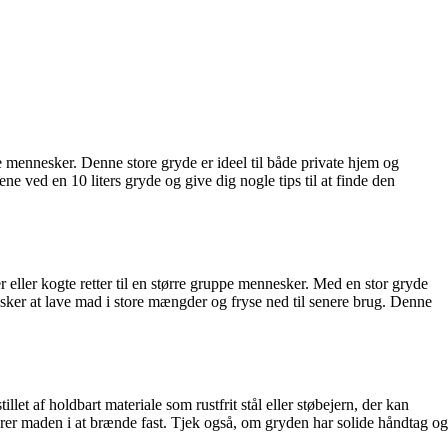
ppe mennesker. Denne store gryde er ideel til både private hjem og
e ved en 10 liters gryde og give dig nogle tips til at finde den
r eller kogte retter til en større gruppe mennesker. Med en stor gryde
 ønsker at lave mad i store mængder og fryse ned til senere brug. Denne
llet af holdbart materiale som rustfrit stål eller støbejern, der kan
rer maden i at brænde fast. Tjek også, om gryden har solide håndtag og