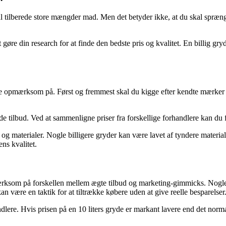
al tilberede store mængder mad. Men det betyder ikke, at du skal sprænge 
gøre din research for at finde den bedste pris og kvalitet. En billig gr
l være opmærksom på. Først og fremmest skal du kigge efter kendte mærker
de tilbud. Ved at sammenligne priser fra forskellige forhandlere kan du 
 materialer. Nogle billigere gryder kan være lavet af tyndere materiale
ns kvalitet.
opmærksom på forskellen mellem ægte tilbud og marketing-gimmicks. Nogle
n være en taktik for at tiltrække købere uden at give reelle besparelser
dlere. Hvis prisen på en 10 liters gryde er markant lavere end det norma