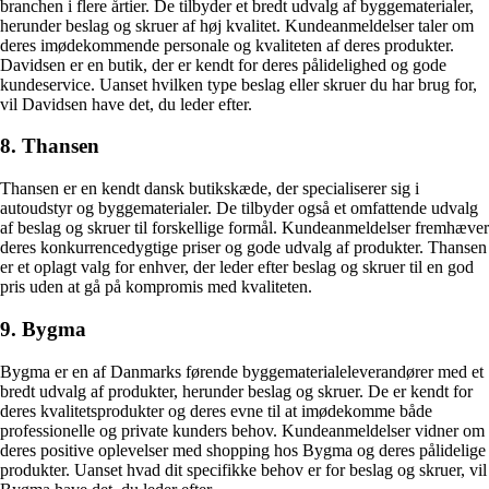
branchen i flere årtier. De tilbyder et bredt udvalg af byggematerialer,
herunder beslag og skruer af høj kvalitet. Kundeanmeldelser taler om
deres imødekommende personale og kvaliteten af deres produkter.
Davidsen er en butik, der er kendt for deres pålidelighed og gode
kundeservice. Uanset hvilken type beslag eller skruer du har brug for,
vil Davidsen have det, du leder efter.
8. Thansen
Thansen er en kendt dansk butikskæde, der specialiserer sig i
autoudstyr og byggematerialer. De tilbyder også et omfattende udvalg
af beslag og skruer til forskellige formål. Kundeanmeldelser fremhæver
deres konkurrencedygtige priser og gode udvalg af produkter. Thansen
er et oplagt valg for enhver, der leder efter beslag og skruer til en god
pris uden at gå på kompromis med kvaliteten.
9. Bygma
Bygma er en af Danmarks førende byggematerialeleverandører med et
bredt udvalg af produkter, herunder beslag og skruer. De er kendt for
deres kvalitetsprodukter og deres evne til at imødekomme både
professionelle og private kunders behov. Kundeanmeldelser vidner om
deres positive oplevelser med shopping hos Bygma og deres pålidelige
produkter. Uanset hvad dit specifikke behov er for beslag og skruer, vil