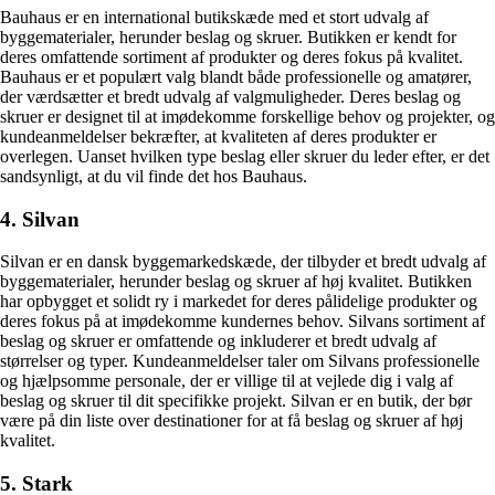
Bauhaus er en international butikskæde med et stort udvalg af
byggematerialer, herunder beslag og skruer. Butikken er kendt for
deres omfattende sortiment af produkter og deres fokus på kvalitet.
Bauhaus er et populært valg blandt både professionelle og amatører,
der værdsætter et bredt udvalg af valgmuligheder. Deres beslag og
skruer er designet til at imødekomme forskellige behov og projekter, og
kundeanmeldelser bekræfter, at kvaliteten af deres produkter er
overlegen. Uanset hvilken type beslag eller skruer du leder efter, er det
sandsynligt, at du vil finde det hos Bauhaus.
4. Silvan
Silvan er en dansk byggemarkedskæde, der tilbyder et bredt udvalg af
byggematerialer, herunder beslag og skruer af høj kvalitet. Butikken
har opbygget et solidt ry i markedet for deres pålidelige produkter og
deres fokus på at imødekomme kundernes behov. Silvans sortiment af
beslag og skruer er omfattende og inkluderer et bredt udvalg af
størrelser og typer. Kundeanmeldelser taler om Silvans professionelle
og hjælpsomme personale, der er villige til at vejlede dig i valg af
beslag og skruer til dit specifikke projekt. Silvan er en butik, der bør
være på din liste over destinationer for at få beslag og skruer af høj
kvalitet.
5. Stark