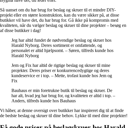
Bygma have det, du leder efter.
Så uanset om du har brug for beslag og skruer til et mindre DIY-
projekt eller en større konstruktion, kan du være sikker på, at disse
butikker vil have det, du har brug for. Gå ikke på kompromis med
kvaliteten, når du vælger beslag og skruer til dine projekter – besøg en
af ​​disse butikker i dag!
Jeg har altid fundet de nødvendige beslag og skruer hos
Harald Nyborg. Deres sortiment er omfattende, og
personalet er altid hjælpsomt. – Søren, tilfreds kunde hos
Harald Nyborg
Jem og Fix har altid de rigtige beslag og skruer til mine
projekter. Deres priser er konkurrencedygtige og deres
kundeservice er i top. – Mette, trofast kunde hos Jem og
Fix
Bauhaus er min foretrukne butik til beslag og skruer. De
har alt, hvad jeg har brug for, og kvaliteten er altid i top. –
Anders, tilfreds kunde hos Bauhaus
Vi håber, at denne oversigt over butikker har inspireret dig til at finde
de bedste beslag og skruer til dine behov. Lykke til med dine projekter!
Få gode priser på beslagskruer hos Harald