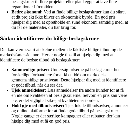
beslagskruer til flere projekter eller planlægger at lave flere
reparationer i fremtiden.
Bedre økonomi:
Ved at finde billige beslagskruer kan du sikre,
at dit projekt ikke bliver en økonomisk byrde. En god pris
hjælper dig med at opretholde en sund økonomi samtidig med, at
du får de materialer, du har brug for.
Sådan identificerer du billige beslagskruer
Det kan være svært at skelne mellem de faktiske billige tilbud og de
markedsførte sådanne. Her er nogle tips til at hjælpe dig med at
identificere de bedste tilbud på beslagskruer:
Sammenlign priser:
Undersøg priserne på beslagskruer hos
forskellige forhandlere for at få en idé om markedets
gennemsnitlige prisniveau. Dette hjælper dig med at identificere
et godt tilbud, når du ser det.
Tjek anmeldelser:
Læs anmeldelser fra andre kunder for at få
en ide om kvaliteten af ​​beslagskruerne. Selvom en pris kan være
lav, er det vigtigt at sikre, at kvaliteten er i orden.
Hold øje med tilbudsaviser:
Tjek lokale tilbudsaviser, annoncer
og online platforme for at finde gode tilbud på beslagskruer.
Nogle gange er der særlige kampagner eller rabatter, der kan
hjælpe dig med at få en god pris.