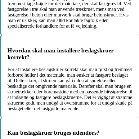
fremmest tage højde for det materiale, der skal fastgøres til. Ved
fastgørelse i træ skal man anvende træskruer, mens man ved
fastgørelse i beton eller murværk skal bruge betonskruer. Hvis
man er usikker, kan man altid kontakte fagfolk eller
specialiserede forhandlere for at få vejledning.
Hvordan skal man installere beslagskruer
korrekt?
For at installere beslagskruer korrekt skal man først og fremmest
forborre huller i det materiale, man ønsker at fastgøre beslaget
til. Dette sikrer, at skruen kan gå i uden at sprække eller
beskadige det omgivende materiale. Derefter skal man bruge en
skruetrækker eller boremaskine med en passende bitsstørrelse til
at indsætte og fastgøre beslagskruerne. Det er vigtigt at stramme
skruerne godt, men undgå at overstramme for at undgå skade på
beslaget eller det fastgjorte materiale.
Kan beslagskruer bruges udendørs?