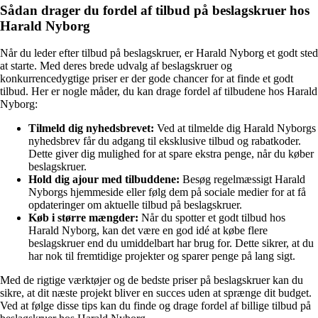
Sådan drager du fordel af tilbud på beslagskruer hos
Harald Nyborg
Når du leder efter tilbud på beslagskruer, er Harald Nyborg et godt sted
at starte. Med deres brede udvalg af beslagskruer og
konkurrencedygtige priser er der gode chancer for at finde et godt
tilbud. Her er nogle måder, du kan drage fordel af tilbudene hos Harald
Nyborg:
Tilmeld dig nyhedsbrevet:
Ved at tilmelde dig Harald Nyborgs
nyhedsbrev får du adgang til eksklusive tilbud og rabatkoder.
Dette giver dig mulighed for at spare ekstra penge, når du køber
beslagskruer.
Hold dig ajour med tilbuddene:
Besøg regelmæssigt Harald
Nyborgs hjemmeside eller følg dem på sociale medier for at få
opdateringer om aktuelle tilbud på beslagskruer.
Køb i større mængder:
Når du spotter et godt tilbud hos
Harald Nyborg, kan det være en god idé at købe flere
beslagskruer end du umiddelbart har brug for. Dette sikrer, at du
har nok til fremtidige projekter og sparer penge på lang sigt.
Med de rigtige værktøjer og de bedste priser på beslagskruer kan du
sikre, at dit næste projekt bliver en succes uden at sprænge dit budget.
Ved at følge disse tips kan du finde og drage fordel af billige tilbud på