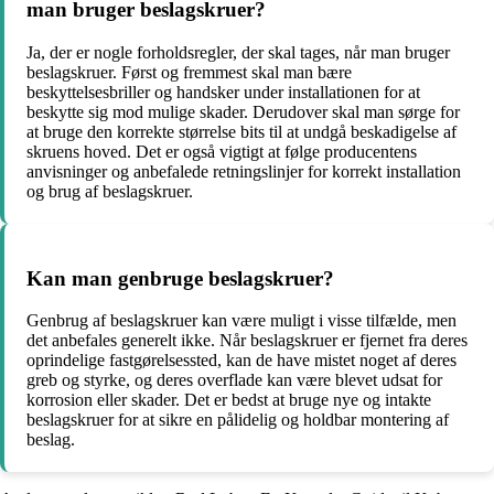
man bruger beslagskruer?
Ja, der er nogle forholdsregler, der skal tages, når man bruger
beslagskruer. Først og fremmest skal man bære
beskyttelsesbriller og handsker under installationen for at
beskytte sig mod mulige skader. Derudover skal man sørge for
at bruge den korrekte størrelse bits til at undgå beskadigelse af
skruens hoved. Det er også vigtigt at følge producentens
anvisninger og anbefalede retningslinjer for korrekt installation
og brug af beslagskruer.
Kan man genbruge beslagskruer?
Genbrug af beslagskruer kan være muligt i visse tilfælde, men
det anbefales generelt ikke. Når beslagskruer er fjernet fra deres
oprindelige fastgørelsessted, kan de have mistet noget af deres
greb og styrke, og deres overflade kan være blevet udsat for
korrosion eller skader. Det er bedst at bruge nye og intakte
beslagskruer for at sikre en pålidelig og holdbar montering af
beslag.