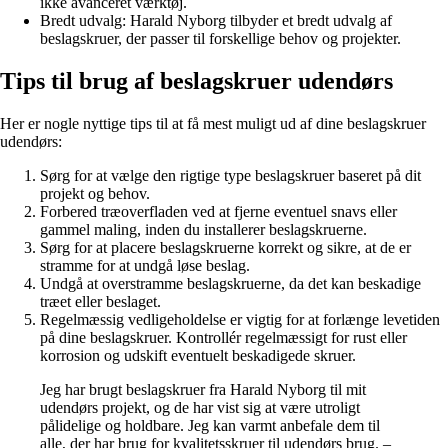
ikke avanceret værktøj.
Bredt udvalg: Harald Nyborg tilbyder et bredt udvalg af
beslagskruer, der passer til forskellige behov og projekter.
Tips til brug af beslagskruer udendørs
Her er nogle nyttige tips til at få mest muligt ud af dine beslagskruer
udendørs:
Sørg for at vælge den rigtige type beslagskruer baseret på dit
projekt og behov.
Forbered træoverfladen ved at fjerne eventuel snavs eller
gammel maling, inden du installerer beslagskruerne.
Sørg for at placere beslagskruerne korrekt og sikre, at de er
stramme for at undgå løse beslag.
Undgå at overstramme beslagskruerne, da det kan beskadige
træet eller beslaget.
Regelmæssig vedligeholdelse er vigtig for at forlænge levetiden
på dine beslagskruer. Kontrollér regelmæssigt for rust eller
korrosion og udskift eventuelt beskadigede skruer.
Jeg har brugt beslagskruer fra Harald Nyborg til mit
udendørs projekt, og de har vist sig at være utroligt
pålidelige og holdbare. Jeg kan varmt anbefale dem til
alle, der har brug for kvalitetsskruer til udendørs brug. –