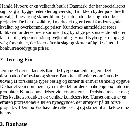
Harald Nyborg er en velkendt butik i Danmark, der har specialiseret
sig i salg af byggematerialer og værktøj. Butikken byder på et bredt
udvalg af beslag og skruer til brug i både indendørs og udendørs
projekter. De har et solidt ry i markedet og er kendt for deres gode
kvalitet og overkommelige priser. Kundernes anmeldelser roser
butikken for deres brede sortiment og kyndige personale, der altid er
klar til at hjælpe med råd og vejledning. Harald Nyborg er et oplagt
valg for enhver, der leder efter beslag og skruer af høj kvalitet til
konkurrencedygtige priser.
2. Jem og Fix
Jem og Fix er en landets førende byggemarkeder og en ideel
destination for beslag og skruer. Butikken tilbyder et omfattende
udvalg af forskellige typer beslag og skruer til enhver tænkelig opgave.
De har et velrenommeret ry i markedet for deres pålidelige og holdbare
produkter. Kundeanmeldelser vidner om deres tilfredshed med Jem og
Fixs kvalitetsprodukter og venlige kundeservice. Uanset om du er en
erfaren professionel eller en nybegynder, der arbejder på dit første
projekt, vil Jem og Fix have de rette beslag og skruer til at dække dine
behov.
3. Bauhaus