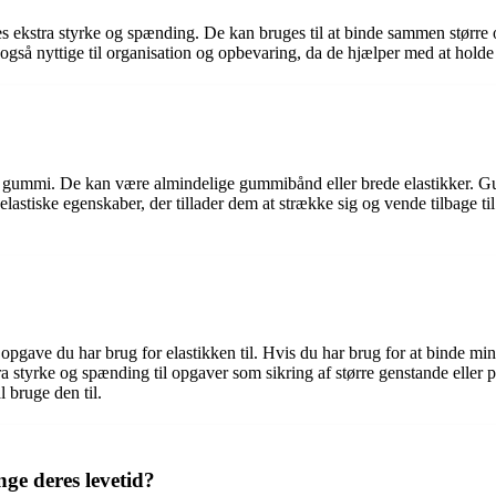
stra styrke og spænding. De kan bruges til at binde sammen større obj
også nyttige til organisation og opbevaring, da de hjælper med at holde ti
 af gummi. De kan være almindelige gummibånd eller brede elastikker. Gu
elastiske egenskaber, der tillader dem at strække sig og vende tilbage ti
n opgave du har brug for elastikken til. Hvis du har brug for at binde mi
styrke og spænding til opgaver som sikring af større genstande eller pa
l bruge den til.
ge deres levetid?