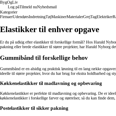
Byg
Og
Liv
Log på
Tilmeld nu
Nyhedsmail
Kategorier
Firmaer
Udendørs
Indretning
Tøj
Maskiner
Materialer
Grej
Tag
Elektriker
R
Elastikker til enhver opgave
Er du på udkig efter elastikker til forskellige formål? Hos Harald Nybor
pakning eller brede elastikker til større projekter, har Harald Nyborg de
Gummibånd til forskellige behov
Gummibånd er en alsidig og praktisk løsning til en lang række opgaver.
ideelle til større projekter, hvor du har brug for ekstra holdbarhed og s
Køkkenelastikker til madlavning og opbevaring
Køkkenelastikker er perfekte til madlavning og opbevaring. De er ideel
køkkenelastikker i forskellige farver og størrelser, så du kan finde dem,
Postelastikker til sikker pakning