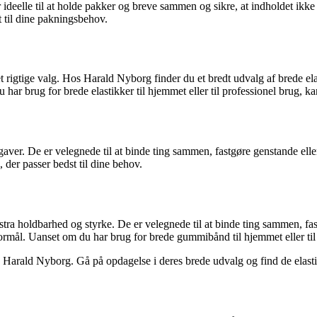
 ideelle til at holde pakker og breve sammen og sikre, at indholdet ikk
t til dine pakningsbehov.
 rigtige valg. Hos Harald Nyborg finder du et bredt udvalg af brede elast
 har brug for brede elastikker til hjemmet eller til professionel brug,
gaver. De er velegnede til at binde ting sammen, fastgøre genstande ell
, der passer bedst til dine behov.
kstra holdbarhed og styrke. De er velegnede til at binde ting sammen, f
 formål. Uanset om du har brug for brede gummibånd til hjemmet eller t
 Harald Nyborg. Gå på opdagelse i deres brede udvalg og find de elastik