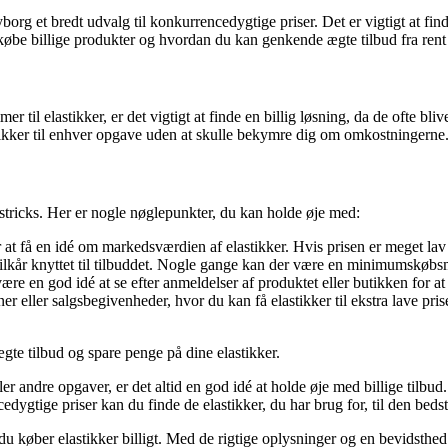
org et bredt udvalg til konkurrencedygtige priser. Det er vigtigt at finde
at købe billige produkter og hvordan du kan genkende ægte tilbud fra ren
 til elastikker, er det vigtigt at finde en billig løsning, da de ofte bliv
stikker til enhver opgave uden at skulle bekymre dig om omkostningerne
tricks. Her er nogle nøglepunkter, du kan holde øje med:
r at få en idé om markedsværdien af elastikker. Hvis prisen er meget la
lkår knyttet til tilbuddet. Nogle gange kan der være en minimumskøbs
ære en god idé at se efter anmeldelser af produktet eller butikken for at
r eller salgsbegivenheder, hvor du kan få elastikker til ekstra lave p
te tilbud og spare penge på dine elastikker.
r andre opgaver, er det altid en god idé at holde øje med billige tilbud. 
ygtige priser kan du finde de elastikker, du har brug for, til den bedst
køber elastikker billigt. Med de rigtige oplysninger og en bevidsthed o