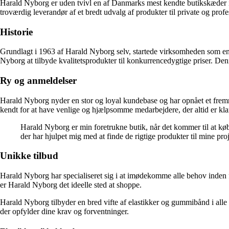
Harald Nyborg er uden tvivl en af Danmarks mest kendte butikskæder in
troværdig leverandør af et bredt udvalg af produkter til private og profe
Historie
Grundlagt i 1963 af Harald Nyborg selv, startede virksomheden som en li
Nyborg at tilbyde kvalitetsprodukter til konkurrencedygtige priser. Denn
Ry og anmeldelser
Harald Nyborg nyder en stor og loyal kundebase og har opnået et frem
kendt for at have venlige og hjælpsomme medarbejdere, der altid er kla
Harald Nyborg er min foretrukne butik, når det kommer til at købe
der har hjulpet mig med at finde de rigtige produkter til mine p
Unikke tilbud
Harald Nyborg har specialiseret sig i at imødekomme alle behov inden f
er Harald Nyborg det ideelle sted at shoppe.
Harald Nyborg tilbyder en bred vifte af elastikker og gummibånd i alle s
der opfylder dine krav og forventninger.