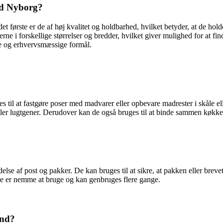
ald Nyborg?
et første er de af høj kvalitet og holdbarhed, hvilket betyder, at de hol
ne i forskellige størrelser og bredder, hvilket giver mulighed for at find
te og erhvervsmæssige formål.
 til at fastgøre poser med madvarer eller opbevare madrester i skåle ell
eller lugtgener. Derudover kan de også bruges til at binde sammen kø
delse af post og pakker. De kan bruges til at sikre, at pakken eller breve
 De er nemme at bruge og kan genbruges flere gange.
ånd?