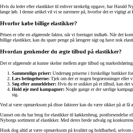
Hvis du leder efter elastikker til enhver tænkelig opgave, har Harald Nyb
lange løb. I denne artikel vil vi se nærmere på, hvorfor det er vigtigt 
Hvorfor købe billige elastikker?
Prisen er ofte en afgørende faktor, når vi foretager indkøb. Når det kommer
billige elastikker, kan du spare penge på længere sigt og have nok ela
Hvordan genkender du ægte tilbud på elastikker?
Det er afgørende at kunne skelne mellem ægte tilbud og markedsførings
Sammenlign priser:
Undersøg priserne i forskellige butikker fo
Læs betingelserne:
Tjek om der er nogen begrænsninger eller vi
Søg efter anmeldelser:
Hvis du er usikker på et tilbud, kan det v
Hold øje med kampagner:
Nogle gange er der særlige kampagne
sig.
Ved at være opmærksom på disse faktorer kan du være sikker på at få æg
Uanset om du har brug for elastikker til køkkenbrug, postforsendelse elle
Nyborgs sortiment af elastikker. Med deres brede udvalg og konkurrenced
Husk dog altid at være opmærksom på kvalitet og holdbarhed, selvom du 