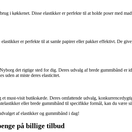
l brug i køkkenet. Disse elastikker er perfekte til at holde poser med mad
stikker er perfekte til at samle papirer eller pakker effektivt. De giver
yborg det rigtige sted for dig. Deres udvalg af brede gummibånd er ideel
s uden at miste deres elasticitet.
et must-visit butikskæde. Deres omfattende udvalg, konkurrencedygtige
stelastikker eller brede gummibånd til specifikke formål, kan du være s
udvalget af elastikker og gummibånd i dag!
enge på billige tilbud