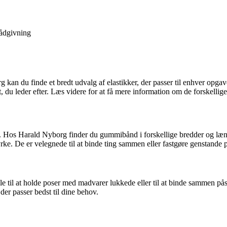
ådgivning
g kan du finde et bredt udvalg af elastikker, der passer til enhver opga
t, du leder efter. Læs videre for at få mere information om de forskellig
 Hos Harald Nyborg finder du gummibånd i forskellige bredder og længder
tyrke. De er velegnede til at binde ting sammen eller fastgøre genstande 
le til at holde poser med madvarer lukkede eller til at binde sammen på
 der passer bedst til dine behov.