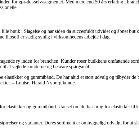
den for gør-det-selv-segmentet. Med mere end 50 års erfaring i branche
ssionelle.
lle butik i Slagelse og har siden da succesfuldt udvidet og åbnet butik
e filosofi er stadig synlig i virksomhedens arbejde i dag.
ragende ry inden for branchen. Kunder roser butikkens omfattende sort
r til at vejlede kunderne og besvare spørgsmål.
 elastikker og gummibånd. De har altid et stort udvalg og tilbyder de bed
rojekter. – Louise, Harald Nyborg kunde.
or elastikker og gummibånd. Uanset om du har brug for elastikker til k
tørrelser og varianter. Deres sortiment er omhyggeligt udvalgt for at si