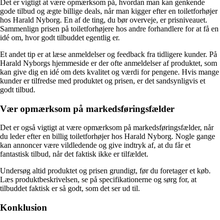
Det er vigtigt at være opmærksom på, hvordan man kan genkende
gode tilbud og ægte billige deals, når man kigger efter en toiletforhøjer
hos Harald Nyborg. En af de ting, du bør overveje, er prisniveauet.
Sammenlign prisen på toiletforhøjere hos andre forhandlere for at få en
idé om, hvor godt tilbuddet egentlig er.
Et andet tip er at læse anmeldelser og feedback fra tidligere kunder. På
Harald Nyborgs hjemmeside er der ofte anmeldelser af produktet, som
kan give dig en idé om dets kvalitet og værdi for pengene. Hvis mange
kunder er tilfredse med produktet og prisen, er det sandsynligvis et
godt tilbud.
Vær opmærksom på markedsføringsfælder
Det er også vigtigt at være opmærksom på markedsføringsfælder, når
du leder efter en billig toiletforhøjer hos Harald Nyborg. Nogle gange
kan annoncer være vildledende og give indtryk af, at du får et
fantastisk tilbud, når det faktisk ikke er tilfældet.
Undersøg altid produktet og prisen grundigt, før du foretager et køb.
Læs produktbeskrivelsen, se på specifikationerne og sørg for, at
tilbuddet faktisk er så godt, som det ser ud til.
Konklusion