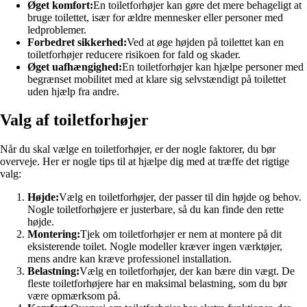
Øget komfort:
En toiletforhøjer kan gøre det mere behageligt at
bruge toilettet, især for ældre mennesker eller personer med
ledproblemer.
Forbedret sikkerhed:
Ved at øge højden på toilettet kan en
toiletforhøjer reducere risikoen for fald og skader.
Øget uafhængighed:
En toiletforhøjer kan hjælpe personer med
begrænset mobilitet med at klare sig selvstændigt på toilettet
uden hjælp fra andre.
Valg af toiletforhøjer
Når du skal vælge en toiletforhøjer, er der nogle faktorer, du bør
overveje. Her er nogle tips til at hjælpe dig med at træffe det rigtige
valg:
Højde:
Vælg en toiletforhøjer, der passer til din højde og behov.
Nogle toiletforhøjere er justerbare, så du kan finde den rette
højde.
Montering:
Tjek om toiletforhøjer er nem at montere på dit
eksisterende toilet. Nogle modeller kræver ingen værktøjer,
mens andre kan kræve professionel installation.
Belastning:
Vælg en toiletforhøjer, der kan bære din vægt. De
fleste toiletforhøjere har en maksimal belastning, som du bør
være opmærksom på.