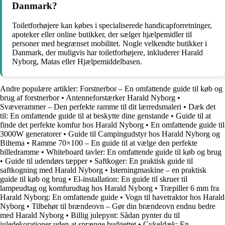
Danmark?
Toiletforhøjere kan købes i specialiserede handicapforretninger,
apoteker eller online butikker, der sælger hjælpemidler til
personer med begrænset mobilitet. Nogle velkendte butikker i
Danmark, der muligvis har toiletforhøjere, inkluderer Harald
Nyborg, Matas eller Hjælpemiddelbasen.
Andre populære artikler:
Forstnerbor – En omfattende guide til køb og
brug af forstnerbor
•
Antenneforstærker Harald Nyborg
•
Svæverammer – Den perfekte ramme til dit lærredsmaleri
•
Dæk det
til: En omfattende guide til at beskytte dine genstande
•
Guide til at
finde det perfekte komfur hos Harald Nyborg
•
En omfattende guide til
3000W generatorer
•
Guide til Campingudstyr hos Harald Nyborg og
Biltema
•
Ramme 70×100 – En guide til at vælge den perfekte
billedramme
•
Whiteboard tavler: En omfattende guide til køb og brug
•
Guide til udendørs tæpper
•
Saftkoger: En praktisk guide til
saftkogning med Harald Nyborg
•
Isterningmaskine – en praktisk
guide til køb og brug
•
El-installation: En guide til skruer til
lampeudtag og komfurudtag hos Harald Nyborg
•
Træpiller 6 mm fra
Harald Nyborg: En omfattende guide
•
Vogn til havetraktor hos Harald
Nyborg
•
Tilbehør til brændeovn – Gør din brændeovn endnu bedre
med Harald Nyborg
•
Billig julepynt: Sådan pynter du til
juledekorationer uden at sprænge budgettet
•
Cykeldæk: En