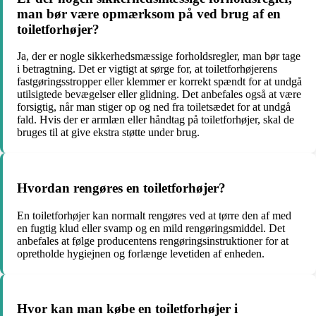
man bør være opmærksom på ved brug af en
toiletforhøjer?
Ja, der er nogle sikkerhedsmæssige forholdsregler, man bør tage
i betragtning. Det er vigtigt at sørge for, at toiletforhøjerens
fastgøringsstropper eller klemmer er korrekt spændt for at undgå
utilsigtede bevægelser eller glidning. Det anbefales også at være
forsigtig, når man stiger op og ned fra toiletsædet for at undgå
fald. Hvis der er armlæn eller håndtag på toiletforhøjer, skal de
bruges til at give ekstra støtte under brug.
Hvordan rengøres en toiletforhøjer?
En toiletforhøjer kan normalt rengøres ved at tørre den af med
en fugtig klud eller svamp og en mild rengøringsmiddel. Det
anbefales at følge producentens rengøringsinstruktioner for at
opretholde hygiejnen og forlænge levetiden af enheden.
Hvor kan man købe en toiletforhøjer i