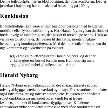
Denne toiletforhøjer har en blød polstring, der øger komforten. Den er
justerbar i højden og har en maksimal belastning på 100 kg.
Konklusion
En toiletforhøjer kan være en stor hjælp for personer med begrænset
mobilitet eller fysiske udfordringer. Hos Harald Nyborg kan du finde et
bredt udvalg af toiletforhøjere, der passer til forskellige behov. Husk at
vælge en toiletforhøjer, der passer til din højde, monteringskrav,
belastning og komfortpræferencer. Med den rette toiletforhøjer kan du
øge komforten og sikkerheden på toilettet.
Jeg købte en toiletforhøjer fra Harald Nyborg, og det har
virkelig gjort en forskel for min mor. Hun føler sig mere
tryg og komfortabel på toilettet nu. – Anna
Harald Nyborg
Harald Nyborg er en velkendt butik, der er specialiseret i et bredt
udvalg af byggematerialer, værktøj og udstyr. Deres sortiment omfatter
også toiletforhøjere og toiletsædeforhøjere. Butikken har opnået et
solidt omdømme på markedet og er kendt for at levere
kvalitetsprodukter til konkurrencedygtige priser. Kundernes
anmeldelser vidner om deres tilfredshed med både produkterne og