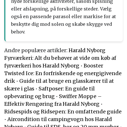
nyde forskellige aktiviteter, såsom spisning
eller afslapning, på forskellige steder. Vælg
også en passende parasol eller markise for at
beskytte dig mod solen og skabe skygge ved
behov.
Andre populære artikler:
Harald Nyborg
Fyrværkeri: Alt du behøver at vide om køb af
fyrværkeri hos Harald Nyborg
•
Booster
Twisted Ice: En forfriskende og energigivende
drik
•
Guide til at bruge en glasskærer til at
skære i glas
•
Saftposer: En guide til
opbevaring og brug
•
Swiffer Moppe –
Effektiv Rengøring fra Harald Nyborg
•
Ridsespids og Ridsepen: En omfattende guide
•
Aircondition til campingvogn hos Harald
Nyborg
•
Guide til SDS-bor og 20 mm murbor
•