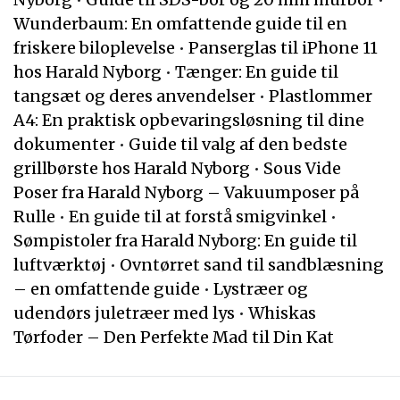
Wunderbaum: En omfattende guide til en
friskere biloplevelse
•
Panserglas til iPhone 11
hos Harald Nyborg
•
Tænger: En guide til
tangsæt og deres anvendelser
•
Plastlommer
A4: En praktisk opbevaringsløsning til dine
dokumenter
•
Guide til valg af den bedste
grillbørste hos Harald Nyborg
•
Sous Vide
Poser fra Harald Nyborg – Vakuumposer på
Rulle
•
En guide til at forstå smigvinkel
•
Sømpistoler fra Harald Nyborg: En guide til
luftværktøj
•
Ovntørret sand til sandblæsning
– en omfattende guide
•
Lystræer og
udendørs juletræer med lys
•
Whiskas
Tørfoder – Den Perfekte Mad til Din Kat