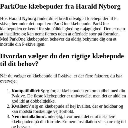
ParkOne klæbepuder fra Harald Nyborg
Hos Harald Nyborg finder du et bredt udvalg af klæbepuder til P-
skive, herunder det populære ParkOne klæbepude. ParkOne
klæbepuden er kendt for sin pålidelighed og nøjagtighed. Den er nem
at installere og kan nemt fjernes uden at efterlade spor på forruden.
Med ParkOne klæbepuden behøver du aldrig bekymre dig om at
indstille din P-skive igen.
Hvordan vælger du den rigtige klæbepude
til dit behov?
Når du vælger en klæbepude til P-skive, er der flere faktorer, du bør
overveje:
Kompatibilitet:
Sørg for, at klæbepuden er kompatibel med din
P-skive. De fleste klæbepuder er universelle, men det er altid en
god idé at dobbelttjekke.
Kvalitet:
Vælg en klæbepude af høj kvalitet, der er holdbar og
kan modstå forskellige vejrforhold.
Nem installation:
Undersøg, hvor nemt det er at installere
klæbepuden på din forrude. En nem installation vil spare dig tid
og besvær.