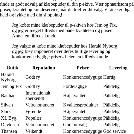
finde et godt udvalg af klæbepuder til din p-skive. Vær opmærksom på
priser, kvalitet og kundeservice, når du træffer dit valg. Vi ønsker dig
held og lykke med din shopping!
Jeg købte mine klæbepuder til p-skiven hos Jem og Fix,
og jeg er meget tilfreds med både kvaliteten og prisen.-
Anne, en tilfreds kunde
Jeg valgte at købe mine klæbepuder hos Harald Nyborg,
og jeg blev imponeret over deres hurtige levering og
konkurrencedygtige priser.- Peter, en tilfreds kunde
Butik
Reputation
Priser
Levering
Harald
Godt ry
Konkurrencedygtige
Hurtig
Nyborg
Jem og Fix
Godt ry
Fordelagtige
Pålidelig
Internationalt
Bauhaus
Høj kvalitet
Pålidelig
anerkendt
Silvan
Velrenommeret
Kvalitetsprodukter
Pålidelig
Stark
Førende
Høj kvalitet
Pålidelig
XL Byg
Populær
Konkurrencedygtige
Pålidelig
Davidsen
Velrenommeret
Godt udvalg
Pålidelig
Thansen
Velkendt
Konkurrencedygtige
God service