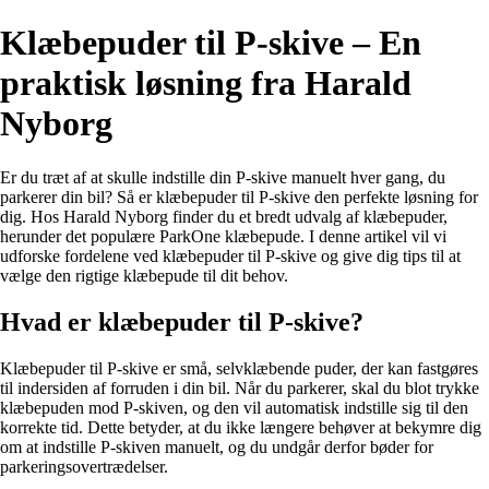
Klæbepuder til P-skive – En
praktisk løsning fra Harald
Nyborg
Er du træt af at skulle indstille din P-skive manuelt hver gang, du
parkerer din bil? Så er klæbepuder til P-skive den perfekte løsning for
dig. Hos Harald Nyborg finder du et bredt udvalg af klæbepuder,
herunder det populære ParkOne klæbepude. I denne artikel vil vi
udforske fordelene ved klæbepuder til P-skive og give dig tips til at
vælge den rigtige klæbepude til dit behov.
Hvad er klæbepuder til P-skive?
Klæbepuder til P-skive er små, selvklæbende puder, der kan fastgøres
til indersiden af forruden i din bil. Når du parkerer, skal du blot trykke
klæbepuden mod P-skiven, og den vil automatisk indstille sig til den
korrekte tid. Dette betyder, at du ikke længere behøver at bekymre dig
om at indstille P-skiven manuelt, og du undgår derfor bøder for
parkeringsovertrædelser.