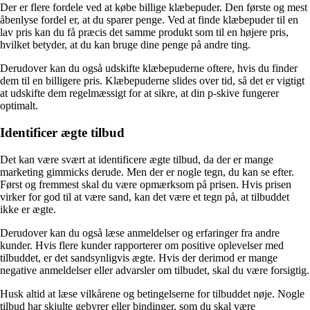
Der er flere fordele ved at købe billige klæbepuder. Den første og mest
åbenlyse fordel er, at du sparer penge. Ved at finde klæbepuder til en
lav pris kan du få præcis det samme produkt som til en højere pris,
hvilket betyder, at du kan bruge dine penge på andre ting.
Derudover kan du også udskifte klæbepuderne oftere, hvis du finder
dem til en billigere pris. Klæbepuderne slides over tid, så det er vigtigt
at udskifte dem regelmæssigt for at sikre, at din p-skive fungerer
optimalt.
Identificer ægte tilbud
Det kan være svært at identificere ægte tilbud, da der er mange
marketing gimmicks derude. Men der er nogle tegn, du kan se efter.
Først og fremmest skal du være opmærksom på prisen. Hvis prisen
virker for god til at være sand, kan det være et tegn på, at tilbuddet
ikke er ægte.
Derudover kan du også læse anmeldelser og erfaringer fra andre
kunder. Hvis flere kunder rapporterer om positive oplevelser med
tilbuddet, er det sandsynligvis ægte. Hvis der derimod er mange
negative anmeldelser eller advarsler om tilbudet, skal du være forsigtig.
Husk altid at læse vilkårene og betingelserne for tilbuddet nøje. Nogle
tilbud har skjulte gebyrer eller bindinger, som du skal være