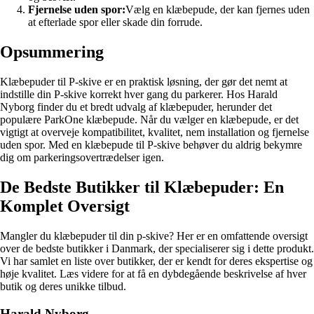
Fjernelse uden spor:
Vælg en klæbepude, der kan fjernes uden
at efterlade spor eller skade din forrude.
Opsummering
Klæbepuder til P-skive er en praktisk løsning, der gør det nemt at
indstille din P-skive korrekt hver gang du parkerer. Hos Harald
Nyborg finder du et bredt udvalg af klæbepuder, herunder det
populære ParkOne klæbepude. Når du vælger en klæbepude, er det
vigtigt at overveje kompatibilitet, kvalitet, nem installation og fjernelse
uden spor. Med en klæbepude til P-skive behøver du aldrig bekymre
dig om parkeringsovertrædelser igen.
De Bedste Butikker til Klæbepuder: En
Komplet Oversigt
Mangler du klæbepuder til din p-skive? Her er en omfattende oversigt
over de bedste butikker i Danmark, der specialiserer sig i dette produkt.
Vi har samlet en liste over butikker, der er kendt for deres ekspertise og
høje kvalitet. Læs videre for at få en dybdegående beskrivelse af hver
butik og deres unikke tilbud.
Harald Nyborg