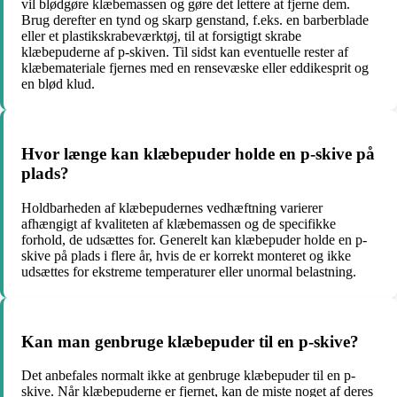
vil blødgøre klæbemassen og gøre det lettere at fjerne dem.
Brug derefter en tynd og skarp genstand, f.eks. en barberblade
eller et plastikskrabeværktøj, til at forsigtigt skrabe
klæbepuderne af p-skiven. Til sidst kan eventuelle rester af
klæbemateriale fjernes med en rensevæske eller eddikesprit og
en blød klud.
Hvor længe kan klæbepuder holde en p-skive på
plads?
Holdbarheden af klæbepudernes vedhæftning varierer
afhængigt af kvaliteten af klæbemassen og de specifikke
forhold, de udsættes for. Generelt kan klæbepuder holde en p-
skive på plads i flere år, hvis de er korrekt monteret og ikke
udsættes for ekstreme temperaturer eller unormal belastning.
Kan man genbruge klæbepuder til en p-skive?
Det anbefales normalt ikke at genbruge klæbepuder til en p-
skive. Når klæbepuderne er fjernet, kan de miste noget af deres