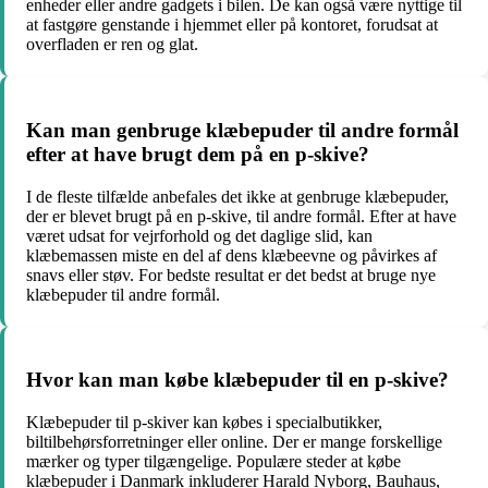
enheder eller andre gadgets i bilen. De kan også være nyttige til
at fastgøre genstande i hjemmet eller på kontoret, forudsat at
overfladen er ren og glat.
Kan man genbruge klæbepuder til andre formål
efter at have brugt dem på en p-skive?
I de fleste tilfælde anbefales det ikke at genbruge klæbepuder,
der er blevet brugt på en p-skive, til andre formål. Efter at have
været udsat for vejrforhold og det daglige slid, kan
klæbemassen miste en del af dens klæbeevne og påvirkes af
snavs eller støv. For bedste resultat er det bedst at bruge nye
klæbepuder til andre formål.
Hvor kan man købe klæbepuder til en p-skive?
Klæbepuder til p-skiver kan købes i specialbutikker,
biltilbehørsforretninger eller online. Der er mange forskellige
mærker og typer tilgængelige. Populære steder at købe
klæbepuder i Danmark inkluderer Harald Nyborg, Bauhaus,