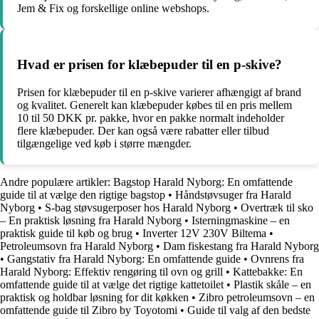
Jem & Fix og forskellige online webshops.
Hvad er prisen for klæbepuder til en p-skive?
Prisen for klæbepuder til en p-skive varierer afhængigt af brand
og kvalitet. Generelt kan klæbepuder købes til en pris mellem
10 til 50 DKK pr. pakke, hvor en pakke normalt indeholder
flere klæbepuder. Der kan også være rabatter eller tilbud
tilgængelige ved køb i større mængder.
Andre populære artikler:
Bagstop Harald Nyborg: En omfattende
guide til at vælge den rigtige bagstop
•
Håndstøvsuger fra Harald
Nyborg
•
S-bag støvsugerposer hos Harald Nyborg
•
Overtræk til sko
– En praktisk løsning fra Harald Nyborg
•
Isterningmaskine – en
praktisk guide til køb og brug
•
Inverter 12V 230V Biltema
•
Petroleumsovn fra Harald Nyborg
•
Dam fiskestang fra Harald Nyborg
•
Gangstativ fra Harald Nyborg: En omfattende guide
•
Ovnrens fra
Harald Nyborg: Effektiv rengøring til ovn og grill
•
Kattebakke: En
omfattende guide til at vælge det rigtige kattetoilet
•
Plastik skåle – en
praktisk og holdbar løsning for dit køkken
•
Zibro petroleumsovn – en
omfattende guide til Zibro by Toyotomi
•
Guide til valg af den bedste