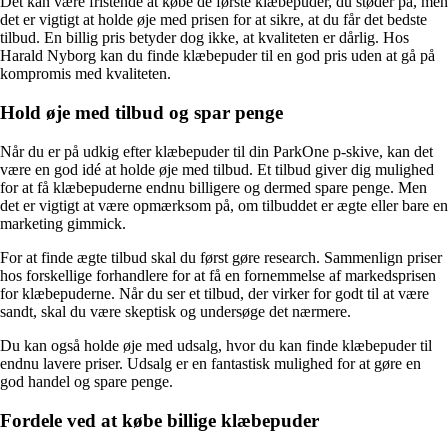
Det kan være fristende at købe de første klæbepuder, du støder på, men
det er vigtigt at holde øje med prisen for at sikre, at du får det bedste
tilbud. En billig pris betyder dog ikke, at kvaliteten er dårlig. Hos
Harald Nyborg kan du finde klæbepuder til en god pris uden at gå på
kompromis med kvaliteten.
Hold øje med tilbud og spar penge
Når du er på udkig efter klæbepuder til din ParkOne p-skive, kan det
være en god idé at holde øje med tilbud. Et tilbud giver dig mulighed
for at få klæbepuderne endnu billigere og dermed spare penge. Men
det er vigtigt at være opmærksom på, om tilbuddet er ægte eller bare en
marketing gimmick.
For at finde ægte tilbud skal du først gøre research. Sammenlign priser
hos forskellige forhandlere for at få en fornemmelse af markedsprisen
for klæbepuderne. Når du ser et tilbud, der virker for godt til at være
sandt, skal du være skeptisk og undersøge det nærmere.
Du kan også holde øje med udsalg, hvor du kan finde klæbepuder til
endnu lavere priser. Udsalg er en fantastisk mulighed for at gøre en
god handel og spare penge.
Fordele ved at købe billige klæbepuder