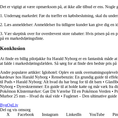
Det er vigtigt at være opmærksom på, at ikke alle tilbud er ens. Nogle 
1. Undersøg markedet: Før du træffer en købsbeslutning, skal du unders
2. Læs anmeldelser: Anmeldelser fra tidligere kunder kan give dig en id
3. Vær skeptisk over for overdrevent store rabatter: Hvis prisen på en pi
på en markedsføringsfinte.
Konklusion
At finde en billig pilotjakke fra Harald Nyborg er en fantastisk måde at
at falde i markedsføringsfælden. Så sørg for at finde den bedste pris p
Andre populære artikler:
Iglohotel: Oplev en unik overnatningsoplevel
kædesav hos Harald Nyborg
•
Rensebenzin: En grundig guide til effek
til Puds
•
Harald Nyborg: Alt hvad du har brug for til dit barn
•
Glasfib
Nyborg
•
Dyreskræmmer: En guide til at holde katte og mår væk fra d
Pokémon Klistermærker: Gør Dit Værelse Til en Pokémon Verden
•
Pr
Murbor 25 mm – Hvad du skal vide
•
Fuglenet – Den ultimative guide t
Byg
Og
Liv
Del og vis omsorg
X
Facebook
Instagram
LinkedIn
YouTube
Pin