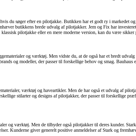
hvis du søger efter en pilotjakke. Butikken har et godt ry i markedet og
er butikkens brede udvalg af pilotjakker. Jem og Fix har investeret i at 
 klassisk pilotjakke eller en mere moderne version, kan du være sikker 
gematerialer og værktøj. Men vidste du, at de også har et bredt udvalg a
 brands og modeller, der passer til forskellige behov og smag. Bauhaus er
materialer, værktøj og haveartikler. Men de har også et udvalg af pilotja
rskellige stilarter og designs af pilotjakker, der passer til forskellige p
aler og værktøj. Men de tilbyder også pilotjakker til deres kunder. Stark
tørrelser. Kunderne giver generelt positive anmeldelser af Stark og fremh