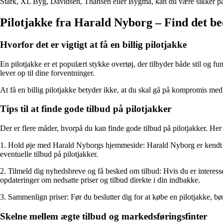
Stark, XL Byg, Davidsen, Thansen eller Bygma, kan du være sikker på 
Pilotjakke fra Harald Nyborg – Find det bed
Hvorfor det er vigtigt at få en billig pilotjakke
En pilotjakke er et populært stykke overtøj, der tilbyder både stil og fu
lever op til dine forventninger.
At få en billig pilotjakke betyder ikke, at du skal gå på kompromis med 
Tips til at finde gode tilbud på pilotjakker
Der er flere måder, hvorpå du kan finde gode tilbud på pilotjakker. Her 
1. Hold øje med Harald Nyborgs hjemmeside: Harald Nyborg er kendt for
eventuelle tilbud på pilotjakker.
2. Tilmeld dig nyhedsbreve og få besked om tilbud: Hvis du er interesse
opdateringer om nedsatte priser og tilbud direkte i din indbakke.
3. Sammenlign priser: Før du beslutter dig for at købe en pilotjakke, b
Skelne mellem ægte tilbud og markedsføringsfinter