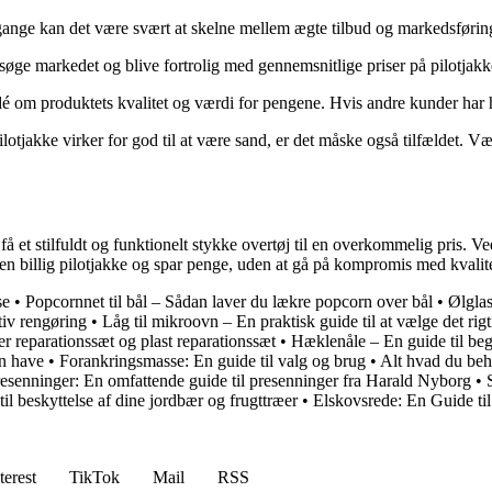
gange kan det være svært at skelne mellem ægte tilbud og markedsførings
øge markedet og blive fortrolig med gennemsnitlige priser på pilotjakke
é om produktets kvalitet og værdi for pengene. Hvis andre kunder har ha
lotjakke virker for god til at være sand, er det måske også tilfældet. Væ
 få et stilfuldt og funktionelt stykke overtøj til en overkommelig pris. 
å en billig pilotjakke og spar penge, uden at gå på kompromis med kvalit
se
•
Popcornnet til bål – Sådan laver du lækre popcorn over bål
•
Ølglas
tiv rengøring
•
Låg til mikroovn – En praktisk guide til at vælge det rigt
er reparationssæt og plast reparationssæt
•
Hæklenåle – En guide til be
in have
•
Forankringsmasse: En guide til valg og brug
•
Alt hvad du beh
esenninger: En omfattende guide til presenninger fra Harald Nyborg
•
il beskyttelse af dine jordbær og frugttræer
•
Elskovsrede: En Guide t
terest
TikTok
Mail
RSS