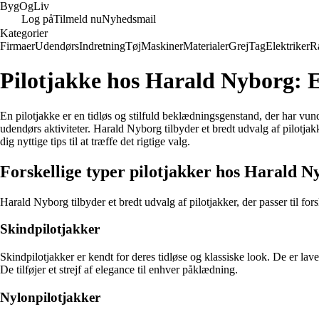
Byg
Og
Liv
Log på
Tilmeld nu
Nyhedsmail
Kategorier
Firmaer
Udendørs
Indretning
Tøj
Maskiner
Materialer
Grej
Tag
Elektriker
R
Pilotjakke hos Harald Nyborg: En
En pilotjakke er en tidløs og stilfuld beklædningsgenstand, der har vun
udendørs aktiviteter. Harald Nyborg tilbyder et bredt udvalg af pilotjakk
dig nyttige tips til at træffe det rigtige valg.
Forskellige typer pilotjakker hos Harald N
Harald Nyborg tilbyder et bredt udvalg af pilotjakker, der passer til fo
Skindpilotjakker
Skindpilotjakker er kendt for deres tidløse og klassiske look. De er lave
De tilføjer et strejf af elegance til enhver påklædning.
Nylonpilotjakker