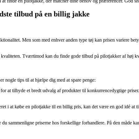
at finde en pilotjakke, der matcher dine behov og præferencer. God s
ste tilbud på en billig jakke
nktionalitet. Men som med enhver anden type tøj kan prisen variere betydel
kvaliteten. Tværtimod kan du finde gode tilbud på pilotjakker af høj kva
er nogle tips til at hjælpe dig med at spare penge:
 at tilbyde et bredt udvalg af produkter til konkurrencedygtige prise
ret i at købe en pilotjakke til en billig pris, kan det være en god idé
ør du sammenligne priserne hos forskellige forhandlere. På den måde kan 