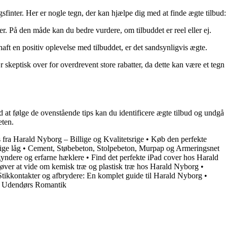
finter. Her er nogle tegn, der kan hjælpe dig med at finde ægte tilbud:
r. På den måde kan du bedre vurdere, om tilbuddet er reel eller ej.
ft en positiv oplevelse med tilbuddet, er det sandsynligvis ægte.
r skeptisk over for overdrevent store rabatter, da dette kan være et tegn
Ved at følge de ovenstående tips kan du identificere ægte tilbud og undgå
eten.
 fra Harald Nyborg – Billige og Kvalitetsrige
•
Køb den perfekte
ige låg
•
Cement, Støbebeton, Stolpebeton, Murpap og Armeringsnet
gyndere og erfarne hæklere
•
Find det perfekte iPad cover hos Harald
øver at vide om kemisk træ og plastisk træ hos Harald Nyborg
•
Stikkontakter og afbrydere: En komplet guide til Harald Nyborg
•
il Udendørs Romantik