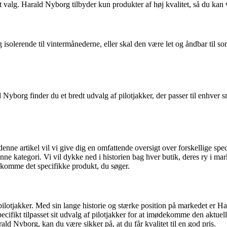
t valg. Harald Nyborg tilbyder kun produkter af høj kvalitet, så du kan v
solerende til vintermånederne, eller skal den være let og åndbar til so
d Nyborg finder du et bredt udvalg af pilotjakker, der passer til enhver s
I denne artikel vil vi give dig en omfattende oversigt over forskellige s
denne kategori. Vi vil dykke ned i historien bag hver butik, deres ry i 
ekomme det specifikke produkt, du søger.
pilotjakker. Med sin lange historie og stærke position på markedet er H
ifikt tilpasset sit udvalg af pilotjakker for at imødekomme den aktuelle
rald Nyborg, kan du være sikker på, at du får kvalitet til en god pris.