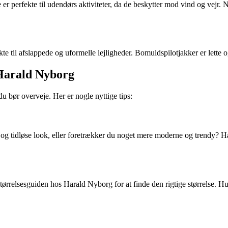
er perfekte til udendørs aktiviteter, da de beskytter mod vind og vejr.
e til afslappede og uformelle lejligheder. Bomuldspilotjakker er lette o
s Harald Nyborg
u bør overveje. Her er nogle nyttige tips:
 og tidløse look, eller foretrækker du noget mere moderne og trendy? Har
k størrelsesguiden hos Harald Nyborg for at finde den rigtige størrelse.