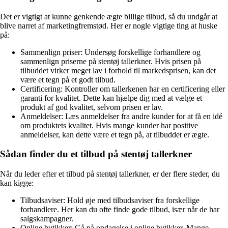
Det er vigtigt at kunne genkende ægte billige tilbud, så du undgår at
blive narret af marketingfremstød. Her er nogle vigtige ting at huske
på:
Sammenlign priser: Undersøg forskellige forhandlere og
sammenlign priserne på stentøj tallerkner. Hvis prisen på
tilbuddet virker meget lav i forhold til markedsprisen, kan det
være et tegn på et godt tilbud.
Certificering: Kontroller om tallerkenen har en certificering eller
garanti for kvalitet. Dette kan hjælpe dig med at vælge et
produkt af god kvalitet, selvom prisen er lav.
Anmeldelser: Læs anmeldelser fra andre kunder for at få en idé
om produktets kvalitet. Hvis mange kunder har positive
anmeldelser, kan dette være et tegn på, at tilbuddet er ægte.
Sådan finder du et tilbud på stentøj tallerkner
Når du leder efter et tilbud på stentøj tallerkner, er der flere steder, du
kan kigge:
Tilbudsaviser: Hold øje med tilbudsaviser fra forskellige
forhandlere. Her kan du ofte finde gode tilbud, især når de har
salgskampagner.
Online butikker: Gå på opdagelse i online butikker. Mange