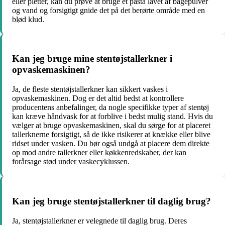
eller pletter, kan du prøve at bruge et pasta lavet af bagepulver
og vand og forsigtigt gnide det på det berørte område med en
blød klud.
Kan jeg bruge mine stentøjstallerkner i
opvaskemaskinen?
Ja, de fleste stentøjstallerkner kan sikkert vaskes i
opvaskemaskinen. Dog er det altid bedst at kontrollere
producentens anbefalinger, da nogle specifikke typer af stentøj
kan kræve håndvask for at forblive i bedst mulig stand. Hvis du
vælger at bruge opvaskemaskinen, skal du sørge for at placeret
tallerknerne forsigtigt, så de ikke risikerer at knække eller blive
ridset under vasken. Du bør også undgå at placere dem direkte
op mod andre tallerkner eller køkkenredskaber, der kan
forårsage stød under vaskecyklussen.
Kan jeg bruge stentøjstallerkner til daglig brug?
Ja, stentøjstallerkner er velegnede til daglig brug. Deres