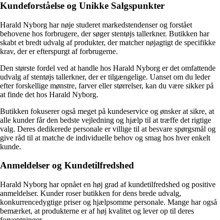
Kundeforståelse og Unikke Salgspunkter
Harald Nyborg har nøje studeret markedstendenser og forstået
behovene hos forbrugere, der søger stentøjs tallerkner. Butikken har
skabt et bredt udvalg af produkter, der matcher nøjagtigt de specifikke
krav, der er efterspurgt af forbrugerne.
Den største fordel ved at handle hos Harald Nyborg er det omfattende
udvalg af stentøjs tallerkner, der er tilgængelige. Uanset om du leder
efter forskellige mønstre, farver eller størrelser, kan du være sikker på
at finde det hos Harald Nyborg.
Butikken fokuserer også meget på kundeservice og ønsker at sikre, at
alle kunder får den bedste vejledning og hjælp til at træffe det rigtige
valg. Deres dedikerede personale er villige til at besvare spørgsmål og
give råd til at matche de individuelle behov og smag hos hver enkelt
kunde.
Anmeldelser og Kundetilfredshed
Harald Nyborg har opnået en høj grad af kundetilfredshed og positive
anmeldelser. Kunder roser butikken for dens brede udvalg,
konkurrencedygtige priser og hjælpsomme personale. Mange har også
bemærket, at produkterne er af høj kvalitet og lever op til deres
forventninger.