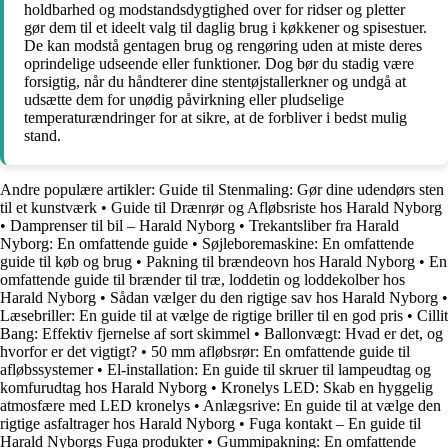
holdbarhed og modstandsdygtighed over for ridser og pletter
gør dem til et ideelt valg til daglig brug i køkkener og spisestuer.
De kan modstå gentagen brug og rengøring uden at miste deres
oprindelige udseende eller funktioner. Dog bør du stadig være
forsigtig, når du håndterer dine stentøjstallerkner og undgå at
udsætte dem for unødig påvirkning eller pludselige
temperaturændringer for at sikre, at de forbliver i bedst mulig
stand.
Andre populære artikler:
Guide til Stenmaling: Gør dine udendørs sten
til et kunstværk
•
Guide til Drænrør og Afløbsriste hos Harald Nyborg
•
Damprenser til bil – Harald Nyborg
•
Trekantsliber fra Harald
Nyborg: En omfattende guide
•
Søjleboremaskine: En omfattende
guide til køb og brug
•
Pakning til brændeovn hos Harald Nyborg
•
En
omfattende guide til brænder til træ, loddetin og loddekolber hos
Harald Nyborg
•
Sådan vælger du den rigtige sav hos Harald Nyborg
•
Læsebriller: En guide til at vælge de rigtige briller til en god pris
•
Cillit
Bang: Effektiv fjernelse af sort skimmel
•
Ballonvægt: Hvad er det, og
hvorfor er det vigtigt?
•
50 mm afløbsrør: En omfattende guide til
afløbssystemer
•
El-installation: En guide til skruer til lampeudtag og
komfurudtag hos Harald Nyborg
•
Kronelys LED: Skab en hyggelig
atmosfære med LED kronelys
•
Anlægsrive: En guide til at vælge den
rigtige asfaltrager hos Harald Nyborg
•
Fuga kontakt – En guide til
Harald Nyborgs Fuga produkter
•
Gummipakning: En omfattende