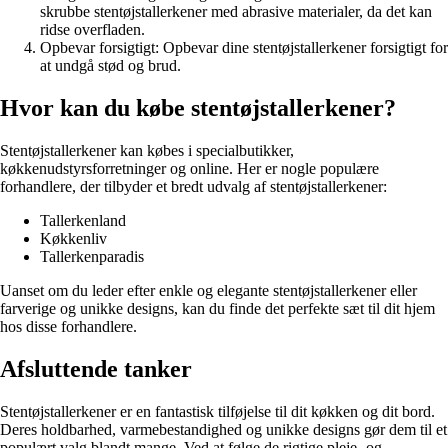
skrubbe stentøjstallerkener med abrasive materialer, da det kan
ridse overfladen.
Opbevar forsigtigt: Opbevar dine stentøjstallerkener forsigtigt for
at undgå stød og brud.
Hvor kan du købe stentøjstallerkener?
Stentøjstallerkener kan købes i specialbutikker,
køkkenudstyrsforretninger og online. Her er nogle populære
forhandlere, der tilbyder et bredt udvalg af stentøjstallerkener:
Tallerkenland
Køkkenliv
Tallerkenparadis
Uanset om du leder efter enkle og elegante stentøjstallerkener eller
farverige og unikke designs, kan du finde det perfekte sæt til dit hjem
hos disse forhandlere.
Afsluttende tanker
Stentøjstallerkener er en fantastisk tilføjelse til dit køkken og dit bord.
Deres holdbarhed, varmebestandighed og unikke designs gør dem til et
populært valg blandt mange. Ved at følge de rigtige pleje- og