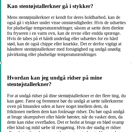
Kan stentøjstallerkner gå i stykker?
Mens stentøjstallerkner er kendt for deres holdbarhed, kan de
også gå i stykker under visse omstændigheder. Hvis de udsættes
for pludselige temperaturændringer, såsom at sætte dem direkte
fra fryseren i en varm ovn, kan de revne eller endda sprænge.
Hvis de tabes på et hårdt underlag eller udsættes for en hård
stød, kan de også chippe eller knække. Det er derfor vigtigt at
håndtere stentøjstallerkner med forsigtighed og undgå unødig
påvirkning eller pludselige temperaturændringer.
Hvordan kan jeg undgå ridser på mine
stentøjstallerkner?
For at undgå ridser på dine stentøjstallerkner er der flere ting, du
kan gøre. Først og fremmest bør du undgå at sætte tallerknerne
oven på hinanden uden at have noget imellem dem, da
friktionen mellem dem kan forårsage ridser. Du bør også undgå
at bruge skurepulver eller hårde børster, når du vasker dem, da
dette kan ridse overfladen. Det er bedst at bruge en blød svamp
eller klud og mild sæbe til rengøring. Hvis der stadig er ridser