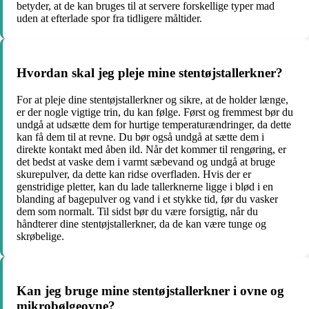
betyder, at de kan bruges til at servere forskellige typer mad
uden at efterlade spor fra tidligere måltider.
Hvordan skal jeg pleje mine stentøjstallerkner?
For at pleje dine stentøjstallerkner og sikre, at de holder længe,
er der nogle vigtige trin, du kan følge. Først og fremmest bør du
undgå at udsætte dem for hurtige temperaturændringer, da dette
kan få dem til at revne. Du bør også undgå at sætte dem i
direkte kontakt med åben ild. Når det kommer til rengøring, er
det bedst at vaske dem i varmt sæbevand og undgå at bruge
skurepulver, da dette kan ridse overfladen. Hvis der er
genstridige pletter, kan du lade tallerknerne ligge i blød i en
blanding af bagepulver og vand i et stykke tid, før du vasker
dem som normalt. Til sidst bør du være forsigtig, når du
håndterer dine stentøjstallerkner, da de kan være tunge og
skrøbelige.
Kan jeg bruge mine stentøjstallerkner i ovne og
mikrobølgeovne?