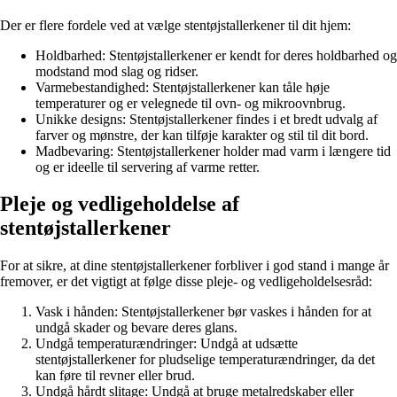
Der er flere fordele ved at vælge stentøjstallerkener til dit hjem:
Holdbarhed: Stentøjstallerkener er kendt for deres holdbarhed og
modstand mod slag og ridser.
Varmebestandighed: Stentøjstallerkener kan tåle høje
temperaturer og er velegnede til ovn- og mikroovnbrug.
Unikke designs: Stentøjstallerkener findes i et bredt udvalg af
farver og mønstre, der kan tilføje karakter og stil til dit bord.
Madbevaring: Stentøjstallerkener holder mad varm i længere tid
og er ideelle til servering af varme retter.
Pleje og vedligeholdelse af
stentøjstallerkener
For at sikre, at dine stentøjstallerkener forbliver i god stand i mange år
fremover, er det vigtigt at følge disse pleje- og vedligeholdelsesråd:
Vask i hånden: Stentøjstallerkener bør vaskes i hånden for at
undgå skader og bevare deres glans.
Undgå temperaturændringer: Undgå at udsætte
stentøjstallerkener for pludselige temperaturændringer, da det
kan føre til revner eller brud.
Undgå hårdt slitage: Undgå at bruge metalredskaber eller