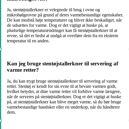
Ja, stentøjstallerkner er velegnede til brug i ovne og
mikrobølgeovne på grund af deres varmebestandige egenskaber.
De kan modstå høje temperaturer og bliver ikke beskadiget, når
de udsættes for varme. Dog er det vigtigt at huske på, at
pludselige temperaturændringer kan få stentøjstallerkner til at
revne, så det er bedst at undgå at overføre dem fra en ekstrem
temperatur til en anden.
Kan jeg bruge stentøjstallerkner til servering af
varme retter?
Ja, du kan trygt bruge stentøjstallerkner til servering af varme
retter. Stentøj er kendt for sin evne til at bevare varmen godt,
hvilket betyder, at dine varme retter vil forblive varme længere,
når de serveres på stentøjstallerkner. Dog er det vigtigt at huske
på, at stentøjstallerkner kan blive meget varme, så du bør bruge
varmebestandige handsker eller en underkop, når du håndterer
dem.