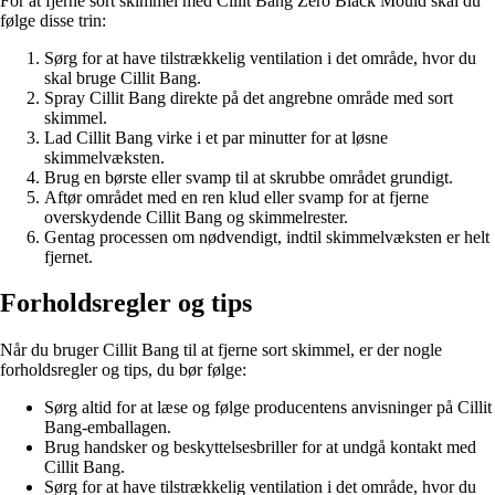
For at fjerne sort skimmel med Cillit Bang Zero Black Mould skal du
følge disse trin:
Sørg for at have tilstrækkelig ventilation i det område, hvor du
skal bruge Cillit Bang.
Spray Cillit Bang direkte på det angrebne område med sort
skimmel.
Lad Cillit Bang virke i et par minutter for at løsne
skimmelvæksten.
Brug en børste eller svamp til at skrubbe området grundigt.
Aftør området med en ren klud eller svamp for at fjerne
overskydende Cillit Bang og skimmelrester.
Gentag processen om nødvendigt, indtil skimmelvæksten er helt
fjernet.
Forholdsregler og tips
Når du bruger Cillit Bang til at fjerne sort skimmel, er der nogle
forholdsregler og tips, du bør følge:
Sørg altid for at læse og følge producentens anvisninger på Cillit
Bang-emballagen.
Brug handsker og beskyttelsesbriller for at undgå kontakt med
Cillit Bang.
Sørg for at have tilstrækkelig ventilation i det område, hvor du