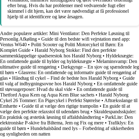
efter brug. Hvis du har problemer med vedvarende fugt eller
skimmel i dit hjem, kan det være nødvendigt at få professionel
hjælp til at identificere og løse årsagen.
Andre populære artikler:
Mini Ventilator: Den Perfekte Løsning til
Personlig Afkøling
•
Guide til den bedste wifi vejrstation med app:
Ventus W640
•
Politi Scooter og Politi Motorcykel til Børn: En
Komplet Guide
•
Harald Nyborg Stokke: Find den perfekte
sammenklappelige spadserestok hos Harald Nyborg
•
Hyldeknægte:
En omfattende guide til hylder og hyldeknægte
•
Melaminsvamp: Den
ultimative guide til rengøring
•
Dækgynge – En sjov og spændende leg
til børn
•
Glasrens: En omfattende og informativ guide til rengøring af
glas
•
Håndtag til cykel – Find de bedste hos Harald Nyborg
•
Guide
til valg af indbygningsovne hos Harald Nyborg
•
En omfattende guide
til støvsugerposer: Hvad du skal vide
•
En omfattende guide til
Thetford Aqua Kem og Aqua Kem Blue sachets
•
Harald Nyborg
Cykel 26 Tommer: En Pigecykel i Perfekt Størrelse
•
Aftræksslange til
Emhætte
•
Guide til at vælge den rigtige trampolin
•
En guide til at
vælge den perfekte relaxstol til udendørs brug
•
Skraldespandsskjuler:
En praktisk og æstetisk løsning til affaldshåndtering
•
ParkLite: Den
elektroniske P-skive fra Biltema, Jem og Fix og mere
•
Trafiklys: En
guide til børn
•
Hundehalsbånd med lys – Forbedring af sikkerheden
og synligheden om natten