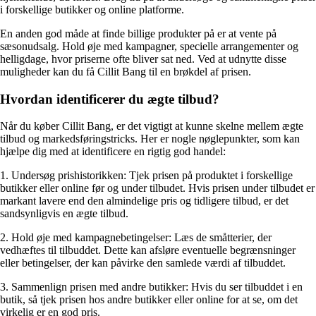
i forskellige butikker og online platforme.
En anden god måde at finde billige produkter på er at vente på
sæsonudsalg. Hold øje med kampagner, specielle arrangementer og
helligdage, hvor priserne ofte bliver sat ned. Ved at udnytte disse
muligheder kan du få Cillit Bang til en brøkdel af prisen.
Hvordan identificerer du ægte tilbud?
Når du køber Cillit Bang, er det vigtigt at kunne skelne mellem ægte
tilbud og markedsføringstricks. Her er nogle nøglepunkter, som kan
hjælpe dig med at identificere en rigtig god handel:
1. Undersøg prishistorikken: Tjek prisen på produktet i forskellige
butikker eller online før og under tilbudet. Hvis prisen under tilbudet er
markant lavere end den almindelige pris og tidligere tilbud, er det
sandsynligvis en ægte tilbud.
2. Hold øje med kampagnebetingelser: Læs de småtterier, der
vedhæftes til tilbuddet. Dette kan afsløre eventuelle begrænsninger
eller betingelser, der kan påvirke den samlede værdi af tilbuddet.
3. Sammenlign prisen med andre butikker: Hvis du ser tilbuddet i en
butik, så tjek prisen hos andre butikker eller online for at se, om det
virkelig er en god pris.