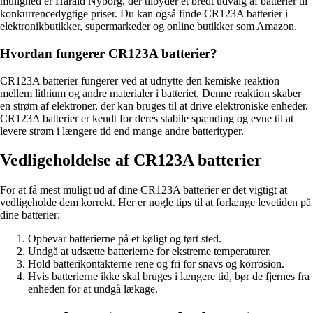
mulighed er Harald Nyborg, der tilbyder et bredt udvalg af batterier til
konkurrencedygtige priser. Du kan også finde CR123A batterier i
elektronikbutikker, supermarkeder og online butikker som Amazon.
Hvordan fungerer CR123A batterier?
CR123A batterier fungerer ved at udnytte den kemiske reaktion
mellem lithium og andre materialer i batteriet. Denne reaktion skaber
en strøm af elektroner, der kan bruges til at drive elektroniske enheder.
CR123A batterier er kendt for deres stabile spænding og evne til at
levere strøm i længere tid end mange andre batterityper.
Vedligeholdelse af CR123A batterier
For at få mest muligt ud af dine CR123A batterier er det vigtigt at
vedligeholde dem korrekt. Her er nogle tips til at forlænge levetiden på
dine batterier:
Opbevar batterierne på et køligt og tørt sted.
Undgå at udsætte batterierne for ekstreme temperaturer.
Hold batterikontakterne rene og fri for snavs og korrosion.
Hvis batterierne ikke skal bruges i længere tid, bør de fjernes fra
enheden for at undgå lækage.