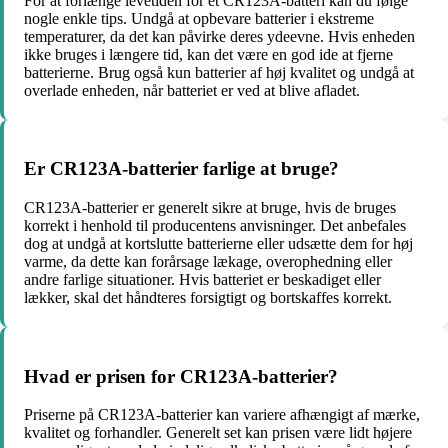
For at forlænge levetiden for et CR123A-batteri kan du følge
nogle enkle tips. Undgå at opbevare batterier i ekstreme
temperaturer, da det kan påvirke deres ydeevne. Hvis enheden
ikke bruges i længere tid, kan det være en god ide at fjerne
batterierne. Brug også kun batterier af høj kvalitet og undgå at
overlade enheden, når batteriet er ved at blive afladet.
Er CR123A-batterier farlige at bruge?
CR123A-batterier er generelt sikre at bruge, hvis de bruges
korrekt i henhold til producentens anvisninger. Det anbefales
dog at undgå at kortslutte batterierne eller udsætte dem for høj
varme, da dette kan forårsage lækage, overophedning eller
andre farlige situationer. Hvis batteriet er beskadiget eller
lækker, skal det håndteres forsigtigt og bortskaffes korrekt.
Hvad er prisen for CR123A-batterier?
Priserne på CR123A-batterier kan variere afhængigt af mærke,
kvalitet og forhandler. Generelt set kan prisen være lidt højere