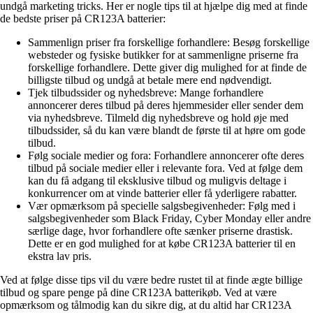
undgå marketing tricks. Her er nogle tips til at hjælpe dig med at finde
de bedste priser på CR123A batterier:
Sammenlign priser fra forskellige forhandlere: Besøg forskellige
websteder og fysiske butikker for at sammenligne priserne fra
forskellige forhandlere. Dette giver dig mulighed for at finde de
billigste tilbud og undgå at betale mere end nødvendigt.
Tjek tilbudssider og nyhedsbreve: Mange forhandlere
annoncerer deres tilbud på deres hjemmesider eller sender dem
via nyhedsbreve. Tilmeld dig nyhedsbreve og hold øje med
tilbudssider, så du kan være blandt de første til at høre om gode
tilbud.
Følg sociale medier og fora: Forhandlere annoncerer ofte deres
tilbud på sociale medier eller i relevante fora. Ved at følge dem
kan du få adgang til eksklusive tilbud og muligvis deltage i
konkurrencer om at vinde batterier eller få yderligere rabatter.
Vær opmærksom på specielle salgsbegivenheder: Følg med i
salgsbegivenheder som Black Friday, Cyber Monday eller andre
særlige dage, hvor forhandlere ofte sænker priserne drastisk.
Dette er en god mulighed for at købe CR123A batterier til en
ekstra lav pris.
Ved at følge disse tips vil du være bedre rustet til at finde ægte billige
tilbud og spare penge på dine CR123A batterikøb. Ved at være
opmærksom og tålmodig kan du sikre dig, at du altid har CR123A