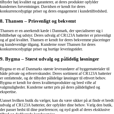
tilbyder høj kvalitet og garanterer, at deres produkter opfylder
kundernes forventninger. Davidsen er kendt for deres
konkurrencedygtige priser og deres engagement i kundetilfredshed.
8. Thansen – Prisvenligt og bekvemt
Thansen er en anerkendt kæde i Danmark, der specialiserer sig i
biltilbehør og udstyr. Deres udvalg af CR123A batterier er prisvenligt
og af god kvalitet. Thansen er kendt for deres bekvemme placeringer
og kundevenlige tilgang. Kunderne roser Thansen for deres
konkurrencedygtige priser og hurtige leveringstider.
9. Bygma – Størst udvalg og pålidelig løsninger
Bygma er en af Danmarks største leverandører af byggematerialer til
både private og erhvervskunder. Deres sortiment af CR123A batterier
er omfattende, og de tilbyder pålidelige løsninger til ethvert behov.
Bygma er kendt for deres kvalitetsprodukter og bred vifte af
valgmuligheder. Kunderne sætter pris på deres pålidelighed og
ekspertise.
Uanset hvilken butik du vælger, kan du være sikker på at finde et bredt
udvalg af CR123A batterier, der opfylder dine behov. Vælg den butik,
der passer bedst til dine præferencer, og nyd godt af deres eksklusive