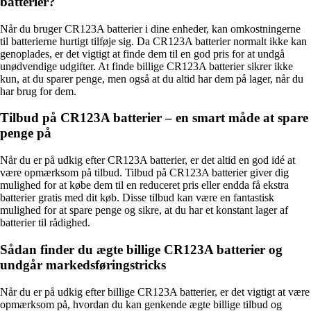
batterier?
Når du bruger CR123A batterier i dine enheder, kan omkostningerne
til batterierne hurtigt tilføje sig. Da CR123A batterier normalt ikke kan
genoplades, er det vigtigt at finde dem til en god pris for at undgå
unødvendige udgifter. At finde billige CR123A batterier sikrer ikke
kun, at du sparer penge, men også at du altid har dem på lager, når du
har brug for dem.
Tilbud på CR123A batterier – en smart måde at spare
penge på
Når du er på udkig efter CR123A batterier, er det altid en god idé at
være opmærksom på tilbud. Tilbud på CR123A batterier giver dig
mulighed for at købe dem til en reduceret pris eller endda få ekstra
batterier gratis med dit køb. Disse tilbud kan være en fantastisk
mulighed for at spare penge og sikre, at du har et konstant lager af
batterier til rådighed.
Sådan finder du ægte billige CR123A batterier og
undgår markedsføringstricks
Når du er på udkig efter billige CR123A batterier, er det vigtigt at være
opmærksom på, hvordan du kan genkende ægte billige tilbud og