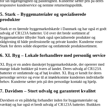
for sin tilgængelighed og pålidelighed. Kunderne sætter pris på deres
responsive kundeservice og nemme returneringspolitik.
5. Stark – Byggematerialer og specialiserede
produkter
Stark er en førende byggemarkedskæde i Danmark og har også et godt
udvalg af CR123A batterier. Ud over det brede sortiment af
byggematerialer tilbyder Stark også specialiserede produkter og
rådgivning til både professionelle og private kunder. Kunderne roser
Stark for deres solide ekspertise og omfattende produktsortiment.
6. XL Byg – Lokale forhandlere med personlig service
XL Byg er en anden danskejet byggemarkedskæde, der opererer med
mange lokale butikker på tværs af landet. Deres udvalg af CR123A
batterier er omfattende og af høj kvalitet. XL Byg er kendt for deres
personlige service og evne til at imødekomme kundernes individuelle
behov. Kunderne sætter pris på den personlige kontakt og hjælp.
7. Davidsen – Stort udvalg og garanteret kvalitet
Davidsen er en pålidelig forhandler inden for byggematerialer og
værktøj og har også et bredt udvalg af CR123A batterier. Butikken