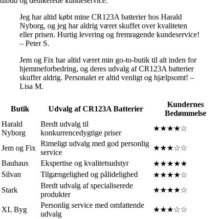
tilbud og dedikerede kundeservice.
Jeg har altid købt mine CR123A batterier hos Harald
Nyborg, og jeg har aldrig været skuffet over kvaliteten
eller prisen. Hurtig levering og fremragende kundeservice!
– Peter S.
Jem og Fix har altid været min go-to-butik til alt inden for
hjemmeforbedring, og deres udvalg af CR123A batterier
skuffer aldrig. Personalet er altid venligt og hjælpsomt! –
Lisa M.
Kundernes
Butik
Udvalg af CR123A Batterier
Bedømmelse
Harald
Bredt udvalg til
★★★★☆
Nyborg
konkurrencedygtige priser
Rimeligt udvalg med god personlig
Jem og Fix
★★★☆☆
service
Bauhaus
Ekspertise og kvalitetsudstyr
★★★★★
Silvan
Tilgængelighed og pålidelighed
★★★★☆
Bredt udvalg af specialiserede
Stark
★★★★☆
produkter
Personlig service med omfattende
XL Byg
★★★☆☆
udvalg