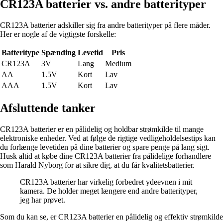
CR123A batterier vs. andre batterityper
CR123A batterier adskiller sig fra andre batterityper på flere måder.
Her er nogle af de vigtigste forskelle:
Batteritype
Spænding
Levetid
Pris
CR123A
3V
Lang
Medium
AA
1.5V
Kort
Lav
AAA
1.5V
Kort
Lav
Afsluttende tanker
CR123A batterier er en pålidelig og holdbar strømkilde til mange
elektroniske enheder. Ved at følge de rigtige vedligeholdelsestips kan
du forlænge levetiden på dine batterier og spare penge på lang sigt.
Husk altid at købe dine CR123A batterier fra pålidelige forhandlere
som Harald Nyborg for at sikre dig, at du får kvalitetsbatterier.
CR123A batterier har virkelig forbedret ydeevnen i mit
kamera. De holder meget længere end andre batterityper,
jeg har prøvet.
Som du kan se, er CR123A batterier en pålidelig og effektiv strømkilde