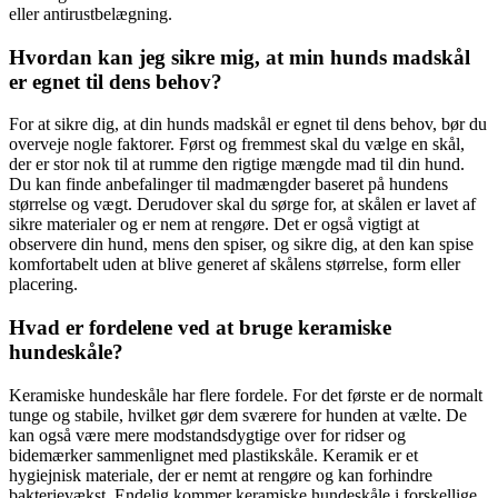
eller antirustbelægning.
Hvordan kan jeg sikre mig, at min hunds madskål
er egnet til dens behov?
For at sikre dig, at din hunds madskål er egnet til dens behov, bør du
overveje nogle faktorer. Først og fremmest skal du vælge en skål,
der er stor nok til at rumme den rigtige mængde mad til din hund.
Du kan finde anbefalinger til madmængder baseret på hundens
størrelse og vægt. Derudover skal du sørge for, at skålen er lavet af
sikre materialer og er nem at rengøre. Det er også vigtigt at
observere din hund, mens den spiser, og sikre dig, at den kan spise
komfortabelt uden at blive generet af skålens størrelse, form eller
placering.
Hvad er fordelene ved at bruge keramiske
hundeskåle?
Keramiske hundeskåle har flere fordele. For det første er de normalt
tunge og stabile, hvilket gør dem sværere for hunden at vælte. De
kan også være mere modstandsdygtige over for ridser og
bidemærker sammenlignet med plastikskåle. Keramik er et
hygiejnisk materiale, der er nemt at rengøre og kan forhindre
bakterievækst. Endelig kommer keramiske hundeskåle i forskellige