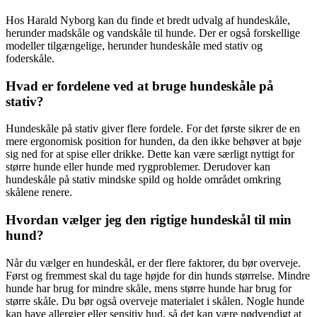
Hos Harald Nyborg kan du finde et bredt udvalg af hundeskåle,
herunder madskåle og vandskåle til hunde. Der er også forskellige
modeller tilgængelige, herunder hundeskåle med stativ og
foderskåle.
Hvad er fordelene ved at bruge hundeskåle på
stativ?
Hundeskåle på stativ giver flere fordele. For det første sikrer de en
mere ergonomisk position for hunden, da den ikke behøver at bøje
sig ned for at spise eller drikke. Dette kan være særligt nyttigt for
større hunde eller hunde med rygproblemer. Derudover kan
hundeskåle på stativ mindske spild og holde området omkring
skålene renere.
Hvordan vælger jeg den rigtige hundeskål til min
hund?
Når du vælger en hundeskål, er der flere faktorer, du bør overveje.
Først og fremmest skal du tage højde for din hunds størrelse. Mindre
hunde har brug for mindre skåle, mens større hunde har brug for
større skåle. Du bør også overveje materialet i skålen. Nogle hunde
kan have allergier eller sensitiv hud, så det kan være nødvendigt at