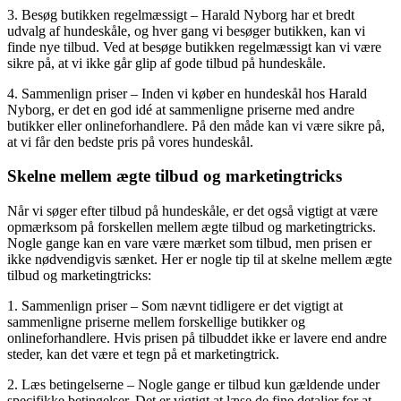
3. Besøg butikken regelmæssigt – Harald Nyborg har et bredt
udvalg af hundeskåle, og hver gang vi besøger butikken, kan vi
finde nye tilbud. Ved at besøge butikken regelmæssigt kan vi være
sikre på, at vi ikke går glip af gode tilbud på hundeskåle.
4. Sammenlign priser – Inden vi køber en hundeskål hos Harald
Nyborg, er det en god idé at sammenligne priserne med andre
butikker eller onlineforhandlere. På den måde kan vi være sikre på,
at vi får den bedste pris på vores hundeskål.
Skelne mellem ægte tilbud og marketingtricks
Når vi søger efter tilbud på hundeskåle, er det også vigtigt at være
opmærksom på forskellen mellem ægte tilbud og marketingtricks.
Nogle gange kan en vare være mærket som tilbud, men prisen er
ikke nødvendigvis sænket. Her er nogle tip til at skelne mellem ægte
tilbud og marketingtricks:
1. Sammenlign priser – Som nævnt tidligere er det vigtigt at
sammenligne priserne mellem forskellige butikker og
onlineforhandlere. Hvis prisen på tilbuddet ikke er lavere end andre
steder, kan det være et tegn på et marketingtrick.
2. Læs betingelserne – Nogle gange er tilbud kun gældende under
specifikke betingelser. Det er vigtigt at læse de fine detaljer for at