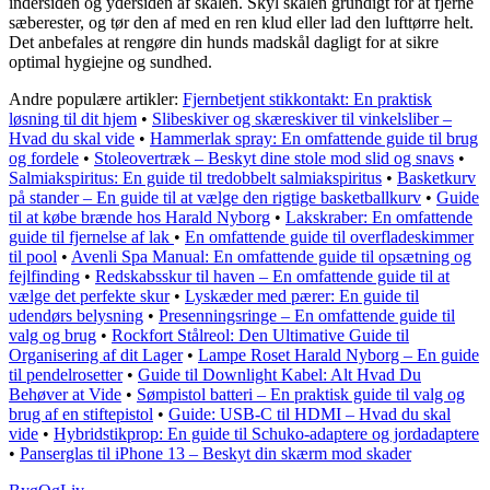
indersiden og ydersiden af skålen. Skyl skålen grundigt for at fjerne
sæberester, og tør den af med en ren klud eller lad den lufttørre helt.
Det anbefales at rengøre din hunds madskål dagligt for at sikre
optimal hygiejne og sundhed.
Andre populære artikler:
Fjernbetjent stikkontakt: En praktisk
løsning til dit hjem
•
Slibeskiver og skæreskiver til vinkelsliber –
Hvad du skal vide
•
Hammerlak spray: En omfattende guide til brug
og fordele
•
Stoleovertræk – Beskyt dine stole mod slid og snavs
•
Salmiakspiritus: En guide til tredobbelt salmiakspiritus
•
Basketkurv
på stander – En guide til at vælge den rigtige basketballkurv
•
Guide
til at købe brænde hos Harald Nyborg
•
Lakskraber: En omfattende
guide til fjernelse af lak
•
En omfattende guide til overfladeskimmer
til pool
•
Avenli Spa Manual: En omfattende guide til opsætning og
fejlfinding
•
Redskabsskur til haven – En omfattende guide til at
vælge det perfekte skur
•
Lyskæder med pærer: En guide til
udendørs belysning
•
Presenningsringe – En omfattende guide til
valg og brug
•
Rockfort Stålreol: Den Ultimative Guide til
Organisering af dit Lager
•
Lampe Roset Harald Nyborg – En guide
til pendelrosetter
•
Guide til Downlight Kabel: Alt Hvad Du
Behøver at Vide
•
Sømpistol batteri – En praktisk guide til valg og
brug af en stiftepistol
•
Guide: USB-C til HDMI – Hvad du skal
vide
•
Hybridstikprop: En guide til Schuko-adaptere og jordadaptere
•
Panserglas til iPhone 13 – Beskyt din skærm mod skader