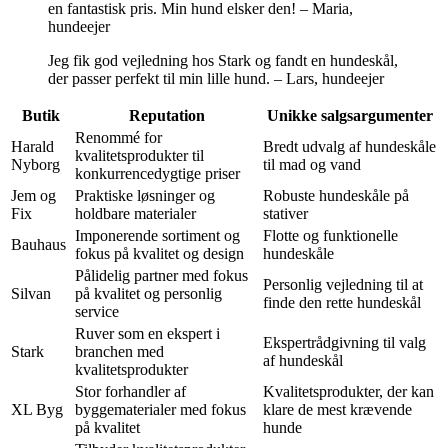
en fantastisk pris. Min hund elsker den! – Maria,
hundeejer
Jeg fik god vejledning hos Stark og fandt en hundeskål,
der passer perfekt til min lille hund. – Lars, hundeejer
Butik
Reputation
Unikke salgsargumenter
Renommé for
Harald
Bredt udvalg af hundeskåle
kvalitetsprodukter til
Nyborg
til mad og vand
konkurrencedygtige priser
Jem og
Praktiske løsninger og
Robuste hundeskåle på
Fix
holdbare materialer
stativer
Imponerende sortiment og
Flotte og funktionelle
Bauhaus
fokus på kvalitet og design
hundeskåle
Pålidelig partner med fokus
Personlig vejledning til at
Silvan
på kvalitet og personlig
finde den rette hundeskål
service
Ruver som en ekspert i
Ekspertrådgivning til valg
Stark
branchen med
af hundeskål
kvalitetsprodukter
Stor forhandler af
Kvalitetsprodukter, der kan
XL Byg
byggematerialer med fokus
klare de mest krævende
på kvalitet
hunde