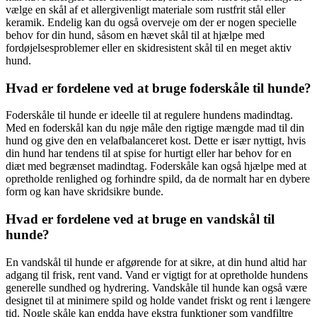
vælge en skål af et allergivenligt materiale som rustfrit stål eller
keramik. Endelig kan du også overveje om der er nogen specielle
behov for din hund, såsom en hævet skål til at hjælpe med
fordøjelsesproblemer eller en skidresistent skål til en meget aktiv
hund.
Hvad er fordelene ved at bruge foderskåle til hunde?
Foderskåle til hunde er ideelle til at regulere hundens madindtag.
Med en foderskål kan du nøje måle den rigtige mængde mad til din
hund og give den en velafbalanceret kost. Dette er især nyttigt, hvis
din hund har tendens til at spise for hurtigt eller har behov for en
diæt med begrænset madindtag. Foderskåle kan også hjælpe med at
opretholde renlighed og forhindre spild, da de normalt har en dybere
form og kan have skridsikre bunde.
Hvad er fordelene ved at bruge en vandskål til
hunde?
En vandskål til hunde er afgørende for at sikre, at din hund altid har
adgang til frisk, rent vand. Vand er vigtigt for at opretholde hundens
generelle sundhed og hydrering. Vandskåle til hunde kan også være
designet til at minimere spild og holde vandet friskt og rent i længere
tid. Nogle skåle kan endda have ekstra funktioner som vandfiltre