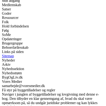
Min adgang
Medlemskab
Satser
Goder
Ressourcer
Folk
Hold forbindelsen
Følg
SoMe
Opdateringer
Brugergruppe
Beboerfællesskab
Links på siden
Sitemap
Nyheder
Arkiv
Nyhedssektion
Nyhedsstrøm
BygOgLiv.dk
Vores Medier
samarbejde@voresmedier.dk
Få styr på byggetilladelser og regler
Naviger i junglen af byggetilladelser og lovgivning med denne e-
bog. Den tilbyder en klar gennemgang af, hvad du skal være
opmærksom på, så du undgår juridiske problemer og kan lykkes