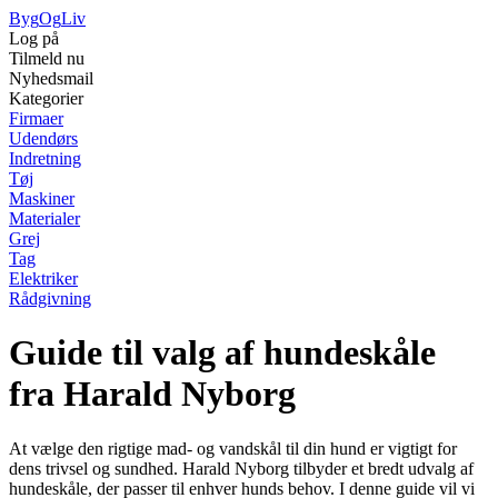
Byg
Og
Liv
Log på
Tilmeld nu
Nyhedsmail
Kategorier
Firmaer
Udendørs
Indretning
Tøj
Maskiner
Materialer
Grej
Tag
Elektriker
Rådgivning
Guide til valg af hundeskåle
fra Harald Nyborg
At vælge den rigtige mad- og vandskål til din hund er vigtigt for
dens trivsel og sundhed. Harald Nyborg tilbyder et bredt udvalg af
hundeskåle, der passer til enhver hunds behov. I denne guide vil vi