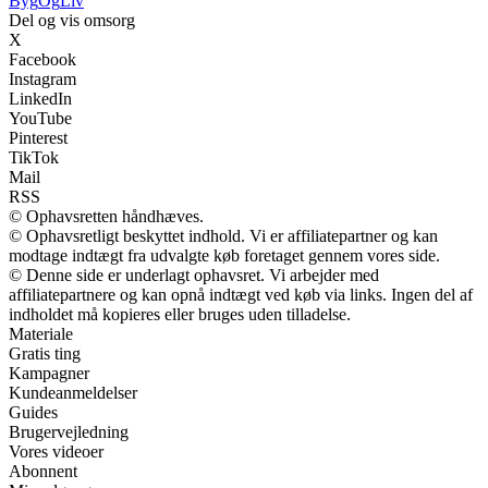
Byg
Og
Liv
Del og vis omsorg
X
Facebook
Instagram
LinkedIn
YouTube
Pinterest
TikTok
Mail
RSS
© Ophavsretten håndhæves.
© Ophavsretligt beskyttet indhold. Vi er affiliatepartner og kan
modtage indtægt fra udvalgte køb foretaget gennem vores side.
© Denne side er underlagt ophavsret. Vi arbejder med
affiliatepartnere og kan opnå indtægt ved køb via links. Ingen del af
indholdet må kopieres eller bruges uden tilladelse.
Materiale
Gratis ting
Kampagner
Kundeanmeldelser
Guides
Brugervejledning
Vores videoer
Abonnent