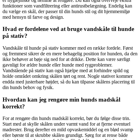
er hygiejniske og nemme at rengøre. Du kan også overveje ekstra
funktioner som vandfiltrering eller antirustbelægning. Endelig kan
du vælge en skål, der passer til din hunds stil og dit hjemmemiljø
med hensyn til farve og design.
Hvad er fordelene ved at bruge vandskåle til hunde
på stativ?
Vandskåle til hunde på stativ kommer med en række fordele. Først
og fremmest sikrer de en mere behagelig position for hunden, da den
ikke behøver at bøje sig ned for at drikke. Dette kan være særligt
gavnligt for ældre hunde eller hunde med rygproblemer.
Vandstående på stativ kan også hjælpe med at forhindre spild og
holde området omkring skålen tørt og rent. Nogle stativer kommer
endda med justerbare højder, så du kan tilpasse skålens placering til
din hunds behov og fysik.
Hvordan kan jeg rengøre min hunds madskål
korrekt?
For at rengøre din hunds madskål korrekt, bør du følge disse trin.
Start med at skylle skålen under varmt vand for at fjerne eventuel
madrester. Brug derefter en mild opvaskemiddel og en blød svamp
eller børste til at skrubbe skålen grundigt. Sørg for at rense både